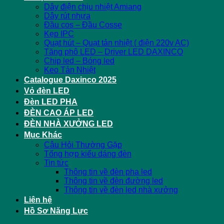
Dây điện chịu nhiệt Amiang
Dây rút nhựa
Đầu cos – Đầu Cosse
Kẹp IPC
Quạt hút – Quạt tản nhiệt ( điện 220v AC)
Tăng phô LED – Driver LED DAXINCO
Chip led – Bóng led
Keo Tản Nhiệt
Catalogue Daxinco 2025
Vỏ đèn LED
Đèn LED PHA
ĐÈN CAO ÁP LED
ĐÈN NHÀ XƯỞNG LED
Mục Khác
Câu Hỏi Thường Gặp
Tổng hợp kiểu dáng đèn
Tin tức
Thông tin về đèn pha led
Thông tin về đèn đường led
Thông tin về đèn led nhà xưởng
Liên hệ
Hồ Sơ Năng Lực