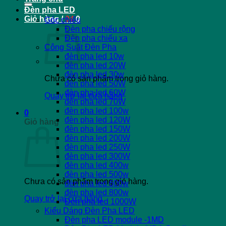
Đèn pha LED
Giỏ hàng /
0
₫
0
Góc chiếu
Đèn pha chiếu rộng
Đèn pha chiếu xa
Công Suất Đèn Pha
đèn pha led 10w
đèn pha led 20W
đèn pha led 30w
Chưa có sản phẩm trong giỏ hàng.
đèn pha led 50W
đèn pha led 60W
Quay trở lại cửa hàng
đèn pha led 70W
đèn pha led 100w
0
đèn pha led 120W
Giỏ hàng
đèn pha led 150W
đèn pha led 200W
đèn pha led 250W
đèn pha led 300W
đèn pha led 400w
đèn pha led 500w
Chưa có sản phẩm trong giỏ hàng.
đèn pha led 600w
đèn pha led 800w
Quay trở lại cửa hàng
Đèn pha led 1000W
Kiểu Dáng Đèn Pha LED
Đèn pha LED module -1MD