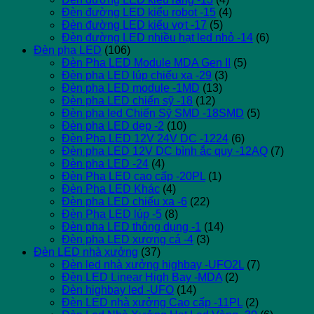
Đèn đường LED kiểu robot -15
(4)
Đèn đường LED kiểu vợt -17
(5)
Đèn đường LED nhiều hạt led nhỏ -14
(6)
Đèn pha LED
(106)
Đèn Pha LED Module MDA Gen II
(5)
Đèn pha LED lúp chiếu xa -29
(3)
Đèn pha LED module -1MD
(13)
Đèn pha LED chiến sỹ -18
(12)
Đèn pha led Chiến Sỹ SMD -18SMD
(5)
Đèn pha LED dẹp -2
(10)
Đèn Pha LED 12V 24V DC -1224
(6)
Đèn pha LED 12V DC bình ắc quy -12AQ
(7)
Đèn pha LED -24
(4)
Đèn Pha LED cao cấp -20PL
(1)
Đèn Pha LED Khác
(4)
Đèn pha LED chiếu xa -6
(22)
Đèn Pha LED lúp -5
(8)
Đèn pha LED thông dụng -1
(14)
Đèn pha LED xương cá -4
(3)
Đèn LED nhà xưởng
(37)
Đèn led nhà xưởng highbay -UFO2L
(7)
Đèn LED Linear High Bay -MDA
(2)
Đèn highbay led -UFO
(14)
Đèn LED nhà xưởng Cao cấp -11PL
(2)