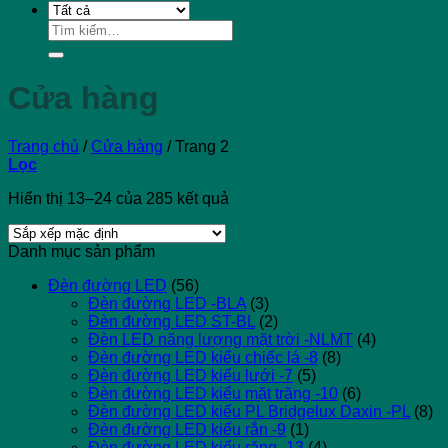
Tìm
kiếm:
Cửa hàng
Trang chủ
/
Cửa hàng
/
Trang 2
Lọc
Hiển thị 13–24 của 285 kết quả
Danh mục sản phẩm
Đèn đường LED
(56)
Đèn đường LED -BLA
(3)
Đèn đường LED ST-BL
(2)
Đèn LED năng lượng mặt trời -NLMT
(4)
Đèn đường LED kiểu chiếc lá -8
(8)
Đèn đường LED kiểu lưới -7
(5)
Đèn đường LED kiểu mặt trăng -10
(6)
Đèn đường LED kiểu PL Bridgelux Daxin -PL
(8)
Đèn đường LED kiểu rắn -9
(1)
Đèn đường LED kiểu răng -13
(4)