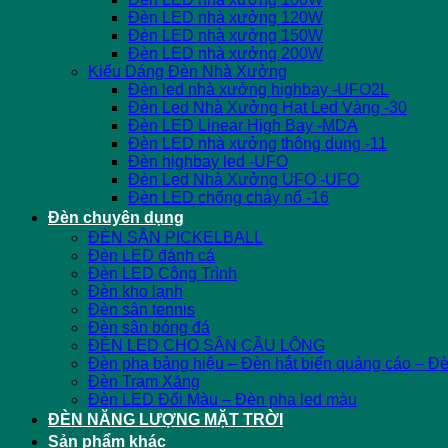
Đèn LED nhà xưởng 120W
Đèn LED nhà xưởng 150W
Đèn LED nhà xưởng 200W
Kiểu Dáng Đèn Nhà Xưởng
Đèn led nhà xưởng highbay -UFO2L
Đèn Led Nhà Xưởng Hạt Led Vàng -30
Đèn LED Linear High Bay -MDA
Đèn LED nhà xưởng thông dụng -11
Đèn highbay led -UFO
Đèn Led Nhà Xưởng UFO -UFO
Đèn LED chống cháy nổ -16
Đèn chuyên dụng
ĐÈN SÂN PICKELBALL
Đèn LED đánh cá
Đèn LED Công Trình
Đèn kho lạnh
Đèn sân tennis
Đèn sân bóng đá
ĐÈN LED CHO SÂN CẦU LÔNG
Đèn pha bảng hiệu – Đèn hắt biển quảng cáo – Đ
Đèn Trạm Xăng
Đèn LED Đổi Màu – Đèn pha led màu
ĐÈN NĂNG LƯỢNG MẶT TRỜI
Sản phẩm khác