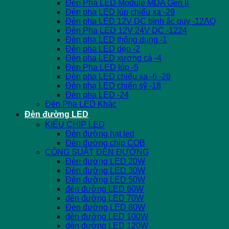
Đèn Pha LED Module MDA Gen II
Đèn pha LED lúp chiếu xa -29
Đèn pha LED 12V DC bình ắc quy -12AQ
Đèn Pha LED 12V 24V DC -1224
Đèn pha LED thông dụng -1
Đèn pha LED dẹp -2
Đèn pha LED xương cá -4
Đèn Pha LED lúp -5
Đèn pha LED chiếu xa -6 -28
Đèn pha LED chiến sỹ -18
Đèn pha LED -24
Đèn Pha LED Khác
Đèn đường LED
KIỂU CHIP LED
Đèn đường hạt led
Đèn đường chip COB
CÔNG SUẤT ĐÈN ĐƯỜNG
Đèn đường LED 20W
Đèn đường LED 30W
Đèn đường LED 50W
đèn đường LED 60W
đèn đường LED 70W
Đèn đường LED 80W
đèn đường LED 100W
đèn đường LED 120W