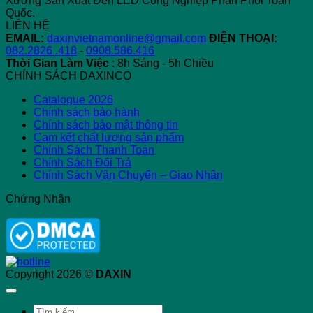
Xưởng Sản Xuất Đèn LED Công Nghiệp Phân Phối Toàn
Quốc.
LIÊN HỆ
EMAIL:
daxinvietnamonline@gmail.com
ĐIỆN THOẠI:
082.2826 .418
-
0908.586.416
Thời Gian Làm Việc
: 8h Sáng - 5h Chiều
CHÍNH SÁCH DAXINCO
Catalogue 2026
Chính sách bảo hành
Chính sách bảo mật thông tin
Cam kết chất lượng sản phẩm
Chính Sách Thanh Toán
Chính Sách Đổi Trả
Chính Sách Vận Chuyển – Giao Nhận
Chứng Nhận
Copyright 2026 ©
DAXIN
Tìm