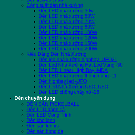
Công suất đèn nhà xưởng
Đèn LED nhà xưởng 30w
Đèn LED nhà xưởng 50W
Đèn LED nhà xưởng 70W
Đèn LED nhà xưởng 80W
Đèn LED nhà xưởng 100W
Đèn LED nhà xưởng 120W
Đèn LED nhà xưởng 150W
Đèn LED nhà xưởng 200W
Kiểu Dáng Đèn Nhà Xưởng
Đèn led nhà xưởng highbay -UFO2L
Đèn Led Nhà Xưởng Hạt Led Vàng -30
Đèn LED Linear High Bay -MDA
Đèn LED nhà xưởng thông dụng -11
Đèn highbay led -UFO
Đèn Led Nhà Xưởng UFO -UFO
Đèn LED chống cháy nổ -16
Đèn chuyên dụng
ĐÈN SÂN PICKELBALL
Đèn LED đánh cá
Đèn LED Công Trình
Đèn kho lạnh
Đèn sân tennis
Đèn sân bóng đá