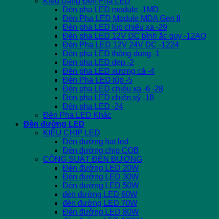
Kiểu Dáng Đèn Pha LED
Đèn pha LED module -1MD
Đèn Pha LED Module MDA Gen II
Đèn pha LED lúp chiếu xa -29
Đèn pha LED 12V DC bình ắc quy -12AQ
Đèn Pha LED 12V 24V DC -1224
Đèn pha LED thông dụng -1
Đèn pha LED dẹp -2
Đèn pha LED xương cá -4
Đèn Pha LED lúp -5
Đèn pha LED chiếu xa -6 -28
Đèn pha LED chiến sỹ -18
Đèn pha LED -24
Đèn Pha LED Khác
Đèn đường LED
KIỂU CHIP LED
Đèn đường hạt led
Đèn đường chip COB
CÔNG SUẤT ĐÈN ĐƯỜNG
Đèn đường LED 20W
Đèn đường LED 30W
Đèn đường LED 50W
đèn đường LED 60W
đèn đường LED 70W
Đèn đường LED 80W