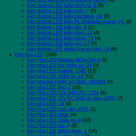
Đèn đường LED kiểu chiếc lá -8
(8)
Đèn đường LED kiểu lưới -7
(5)
Đèn đường LED kiểu mặt trăng -10
(6)
Đèn đường LED kiểu PL Bridgelux Daxin -PL
(8)
Đèn đường LED kiểu rắn -9
(1)
Đèn đường LED kiểu răng -13
(4)
Đèn đường LED kiểu robot -15
(4)
Đèn đường LED kiểu vợt -17
(5)
Đèn đường LED nhiều hạt led nhỏ -14
(6)
Đèn pha LED
(106)
Đèn Pha LED Module MDA Gen II
(5)
Đèn pha LED lúp chiếu xa -29
(3)
Đèn pha LED module -1MD
(13)
Đèn pha LED chiến sỹ -18
(12)
Đèn pha led Chiến Sỹ SMD -18SMD
(5)
Đèn pha LED dẹp -2
(10)
Đèn Pha LED 12V 24V DC -1224
(6)
Đèn pha LED 12V DC bình ắc quy -12AQ
(7)
Đèn pha LED -24
(4)
Đèn Pha LED cao cấp -20PL
(1)
Đèn Pha LED Khác
(4)
Đèn pha LED chiếu xa -6
(22)
Đèn Pha LED lúp -5
(8)
Đèn pha LED thông dụng -1
(14)