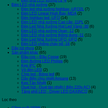
Đèn pha LED xương cá -4
(3)
Đèn LED nhà xưởng
(37)
Đèn led nhà xưởng highbay -UFO2L
(7)
Đèn LED Linear High Bay -MDA
(2)
Đèn highbay led -UFO
(14)
Đèn LED nhà xưởng Cao cấp -11PL
(2)
Đèn Led Nhà Xưởng Hạt Led Vàng -30
(6)
Đèn LED nhà xưởng Ovan -12
(3)
Đèn LED nhà xưởng thông dụng -11
(11)
Đèn Led Nhà Xưởng UFO -UFO
(5)
Đèn LED chống cháy nổ -16
(5)
Dây rút nhựa
(22)
Sản phẩm khác
(65)
Đầu cos – Đầu Cosse
(19)
Đèn đường LED Philips
(9)
Kẹp IPC
(3)
Vỏ đèn LED
(2)
Chip led - Bóng led
(8)
Dây điện chịu nhiệt Amiang
(13)
Keo Tản Nhiệt
(1)
Quạt hút - Quạt tản nhiệt ( điện 220v AC)
(4)
Tăng phô LED - Driver LED DAXINCO
(6)
Lọc theo
Công suất 150W
(1)