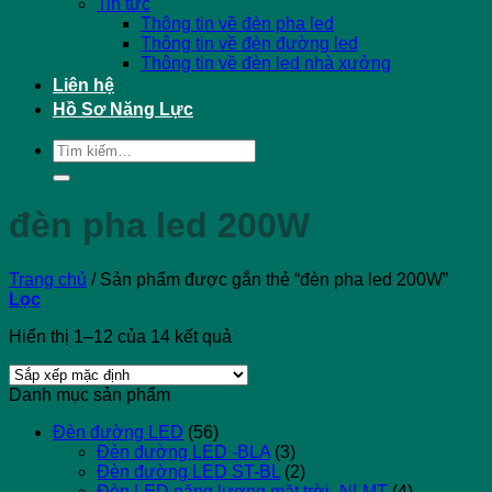
Tin tức
Thông tin về đèn pha led
Thông tin về đèn đường led
Thông tin về đèn led nhà xưởng
Liên hệ
Hồ Sơ Năng Lực
Tìm
kiếm:
đèn pha led 200W
Trang chủ
/
Sản phẩm được gắn thẻ “đèn pha led 200W”
Lọc
Hiển thị 1–12 của 14 kết quả
Danh mục sản phẩm
Đèn đường LED
(56)
Đèn đường LED -BLA
(3)
Đèn đường LED ST-BL
(2)
Đèn LED năng lượng mặt trời -NLMT
(4)