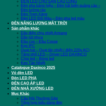
ĐÈN LED CHO SÂN CẦU LÔNG
Đèn pha bảng hiệu – Đèn hắt biển quảng cáo –
Đèn tường rào
Đèn Trạm Xăng
Đèn LED Đổi Màu – Đèn pha led màu
ĐÈN NĂNG LƯỢNG MẶT TRỜI
Sản phẩm khác
Dây điện chịu nhiệt Amiang
Dây rút nhựa
Đầu cos – Đầu Cosse
Kẹp IPC
Quạt hút – Quạt tản nhiệt ( điện 220v AC)
Tăng phô LED – Driver LED DAXINCO
Chip led – Bóng led
Keo Tản Nhiệt
Catalogue Daxinco 2025
Vỏ đèn LED
Đèn LED PHA
ĐÈN CAO ÁP LED
ĐÈN NHÀ XƯỞNG LED
Mục Khác
Câu Hỏi Thường Gặp
Tổng hợp kiểu dáng đèn