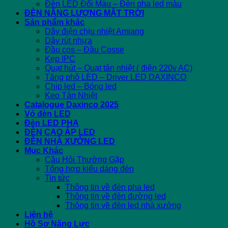
Đèn LED Đổi Màu – Đèn pha led màu
ĐÈN NĂNG LƯỢNG MẶT TRỜI
Sản phẩm khác
Dây điện chịu nhiệt Amiang
Dây rút nhựa
Đầu cos – Đầu Cosse
Kẹp IPC
Quạt hút – Quạt tản nhiệt ( điện 220v AC)
Tăng phô LED – Driver LED DAXINCO
Chip led – Bóng led
Keo Tản Nhiệt
Catalogue Daxinco 2025
Vỏ đèn LED
Đèn LED PHA
ĐÈN CAO ÁP LED
ĐÈN NHÀ XƯỞNG LED
Mục Khác
Câu Hỏi Thường Gặp
Tổng hợp kiểu dáng đèn
Tin tức
Thông tin về đèn pha led
Thông tin về đèn đường led
Thông tin về đèn led nhà xưởng
Liên hệ
Hồ Sơ Năng Lực