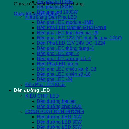
đèn pha led 600w
Chưa có sản phẩm trong giỏ hàng.
đèn pha led 800w
Đèn pha led 1000W
Quay trở lại cửa hàng
Kiểu Dáng Đèn Pha LED
Đèn pha LED module -1MD
Đèn Pha LED Module MDA Gen II
Đèn pha LED lúp chiếu xa -29
Đèn pha LED 12V DC bình ắc quy -12AQ
Đèn Pha LED 12V 24V DC -1224
Đèn pha LED thông dụng -1
Đèn pha LED dẹp -2
Đèn pha LED xương cá -4
Đèn Pha LED lúp -5
Đèn pha LED chiếu xa -6 -28
Đèn pha LED chiến sỹ -18
Đèn pha LED -24
Đèn Pha LED Khác
Đèn đường LED
KIỂU CHIP LED
Đèn đường hạt led
Đèn đường chip COB
CÔNG SUẤT ĐÈN ĐƯỜNG
Đèn đường LED 20W
Đèn đường LED 30W
Đèn đường LED 50W