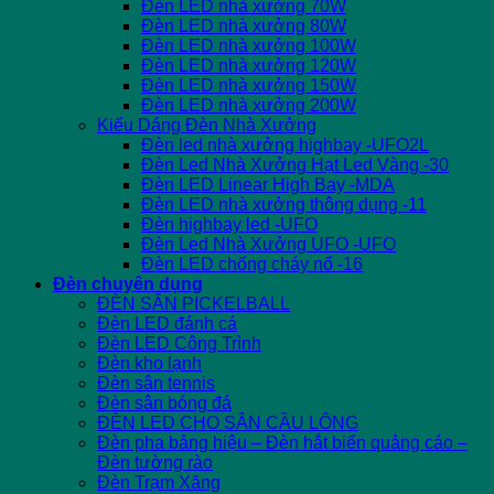
Đèn LED nhà xưởng 70W
Đèn LED nhà xưởng 80W
Đèn LED nhà xưởng 100W
Đèn LED nhà xưởng 120W
Đèn LED nhà xưởng 150W
Đèn LED nhà xưởng 200W
Kiểu Dáng Đèn Nhà Xưởng
Đèn led nhà xưởng highbay -UFO2L
Đèn Led Nhà Xưởng Hạt Led Vàng -30
Đèn LED Linear High Bay -MDA
Đèn LED nhà xưởng thông dụng -11
Đèn highbay led -UFO
Đèn Led Nhà Xưởng UFO -UFO
Đèn LED chống cháy nổ -16
Đèn chuyên dụng
ĐÈN SÂN PICKELBALL
Đèn LED đánh cá
Đèn LED Công Trình
Đèn kho lạnh
Đèn sân tennis
Đèn sân bóng đá
ĐÈN LED CHO SÂN CẦU LÔNG
Đèn pha bảng hiệu – Đèn hắt biển quảng cáo –
Đèn tường rào
Đèn Trạm Xăng