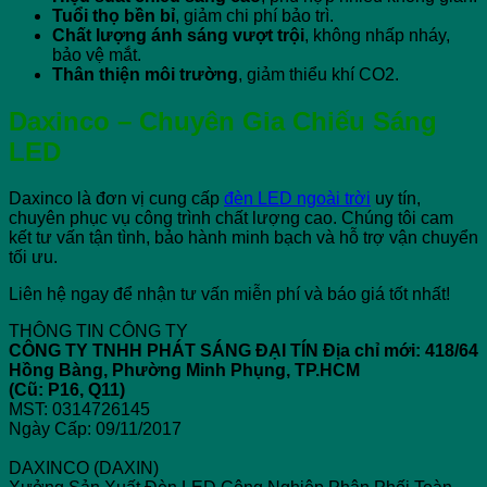
Tuổi thọ bền bỉ
, giảm chi phí bảo trì.
Chất lượng ánh sáng vượt trội
, không nhấp nháy,
bảo vệ mắt.
Thân thiện môi trường
, giảm thiểu khí CO2.
Daxinco – Chuyên Gia Chiếu Sáng
LED
Daxinco là đơn vị cung cấp
đèn LED ngoài trời
uy tín,
chuyên phục vụ công trình chất lượng cao. Chúng tôi cam
kết tư vấn tận tình, bảo hành minh bạch và hỗ trợ vận chuyển
tối ưu.
Liên hệ ngay để nhận tư vấn miễn phí và báo giá tốt nhất!
THÔNG TIN CÔNG TY
CÔNG TY TNHH PHÁT SÁNG ĐẠI TÍN
Địa chỉ mới: 418/64
Hồng Bàng, Phường Minh Phụng, TP.HCM
(Cũ: P16, Q11)
MST: 0314726145
Ngày Cấp: 09/11/2017
DAXINCO (DAXIN)