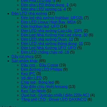
Đèn Pha LED lúp -5
(8)
Đèn pha LED thông dụng -1
(14)
Đèn pha LED xương cá -4
(3)
Đèn LED nhà xưởng
(37)
Đèn led nhà xưởng highbay -UFO2L
(7)
Đèn LED Linear High Bay -MDA
(2)
Đèn highbay led -UFO
(14)
Đèn LED nhà xưởng Cao cấp -11PL
(2)
Đèn Led Nhà Xưởng Hạt Led Vàng -30
(6)
Đèn LED nhà xưởng Ovan -12
(3)
Đèn LED nhà xưởng thông dụng -11
(11)
Đèn Led Nhà Xưởng UFO -UFO
(5)
Đèn LED chống cháy nổ -16
(5)
Dây rút nhựa
(22)
Sản phẩm khác
(65)
Đầu cos – Đầu Cosse
(19)
Đèn đường LED Philips
(9)
Kẹp IPC
(3)
Vỏ đèn LED
(2)
Chip led - Bóng led
(8)
Dây điện chịu nhiệt Amiang
(13)
Keo Tản Nhiệt
(1)
Quạt hút - Quạt tản nhiệt ( điện 220v AC)
(4)
Tăng phô LED - Driver LED DAXINCO
(6)