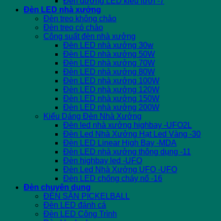
Đèn đường LED kiểu lưới -7
Đèn LED nhà xưởng
Đèn treo không chảo
Đèn treo có chảo
Công suất đèn nhà xưởng
Đèn LED nhà xưởng 30w
Đèn LED nhà xưởng 50W
Đèn LED nhà xưởng 70W
Đèn LED nhà xưởng 80W
Đèn LED nhà xưởng 100W
Đèn LED nhà xưởng 120W
Đèn LED nhà xưởng 150W
Đèn LED nhà xưởng 200W
Kiểu Dáng Đèn Nhà Xưởng
Đèn led nhà xưởng highbay -UFO2L
Đèn Led Nhà Xưởng Hạt Led Vàng -30
Đèn LED Linear High Bay -MDA
Đèn LED nhà xưởng thông dụng -11
Đèn highbay led -UFO
Đèn Led Nhà Xưởng UFO -UFO
Đèn LED chống cháy nổ -16
Đèn chuyên dụng
ĐÈN SÂN PICKELBALL
Đèn LED đánh cá
Đèn LED Công Trình