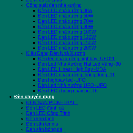
Công suất đèn nhà xưởng
Đèn LED nhà xưởng 30w
Đèn LED nhà xưởng 50W
Đèn LED nhà xưởng 70W
Đèn LED nhà xưởng 80W
Đèn LED nhà xưởng 100W
Đèn LED nhà xưởng 120W
Đèn LED nhà xưởng 150W
Đèn LED nhà xưởng 200W
Kiểu Dáng Đèn Nhà Xưởng
Đèn led nhà xưởng highbay -UFO2L
Đèn Led Nhà Xưởng Hạt Led Vàng -30
Đèn LED Linear High Bay -MDA
Đèn LED nhà xưởng thông dụng -11
Đèn highbay led -UFO
Đèn Led Nhà Xưởng UFO -UFO
Đèn LED chống cháy nổ -16
Đèn chuyên dụng
ĐÈN SÂN PICKELBALL
Đèn LED đánh cá
Đèn LED Công Trình
Đèn kho lạnh
Đèn sân tennis
Đèn sân bóng đá