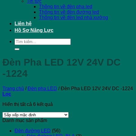
Tin tức
Thông tin về đèn pha led
Thông tin về đèn đường led
Thông tin về đèn led nhà xưởng
Liên hệ
Hồ Sơ Năng Lực
Tìm
kiếm:
Đèn Pha LED 12V 24V DC
-1224
Trang chủ
/
Đèn pha LED
/
Đèn Pha LED 12V 24V DC -1224
Lọc
Hiển thị tất cả 6 kết quả
Danh mục sản phẩm
Đèn đường LED
(56)