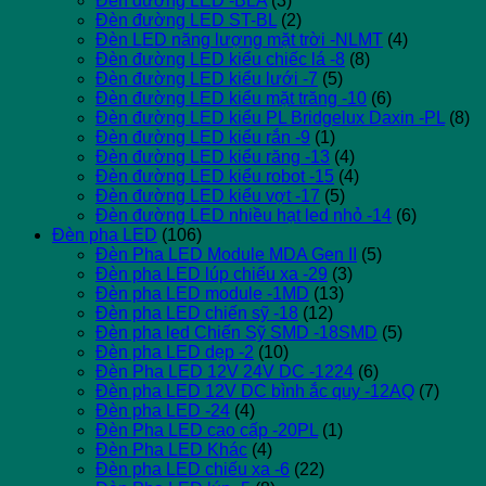
Đèn đường LED -BLA
(3)
Đèn đường LED ST-BL
(2)
Đèn LED năng lượng mặt trời -NLMT
(4)
Đèn đường LED kiểu chiếc lá -8
(8)
Đèn đường LED kiểu lưới -7
(5)
Đèn đường LED kiểu mặt trăng -10
(6)
Đèn đường LED kiểu PL Bridgelux Daxin -PL
(8)
Đèn đường LED kiểu rắn -9
(1)
Đèn đường LED kiểu răng -13
(4)
Đèn đường LED kiểu robot -15
(4)
Đèn đường LED kiểu vợt -17
(5)
Đèn đường LED nhiều hạt led nhỏ -14
(6)
Đèn pha LED
(106)
Đèn Pha LED Module MDA Gen II
(5)
Đèn pha LED lúp chiếu xa -29
(3)
Đèn pha LED module -1MD
(13)
Đèn pha LED chiến sỹ -18
(12)
Đèn pha led Chiến Sỹ SMD -18SMD
(5)
Đèn pha LED dẹp -2
(10)
Đèn Pha LED 12V 24V DC -1224
(6)
Đèn pha LED 12V DC bình ắc quy -12AQ
(7)
Đèn pha LED -24
(4)
Đèn Pha LED cao cấp -20PL
(1)
Đèn Pha LED Khác
(4)
Đèn pha LED chiếu xa -6
(22)