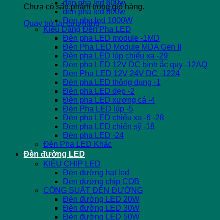
đèn pha led 600w
Chưa có sản phẩm trong giỏ hàng.
đèn pha led 800w
Đèn pha led 1000W
Quay trở lại cửa hàng
Kiểu Dáng Đèn Pha LED
Đèn pha LED module -1MD
Đèn Pha LED Module MDA Gen II
Đèn pha LED lúp chiếu xa -29
Đèn pha LED 12V DC bình ắc quy -12AQ
Đèn Pha LED 12V 24V DC -1224
Đèn pha LED thông dụng -1
Đèn pha LED dẹp -2
Đèn pha LED xương cá -4
Đèn Pha LED lúp -5
Đèn pha LED chiếu xa -6 -28
Đèn pha LED chiến sỹ -18
Đèn pha LED -24
Đèn Pha LED Khác
Đèn đường LED
KIỂU CHIP LED
Đèn đường hạt led
Đèn đường chip COB
CÔNG SUẤT ĐÈN ĐƯỜNG
Đèn đường LED 20W
Đèn đường LED 30W
Đèn đường LED 50W