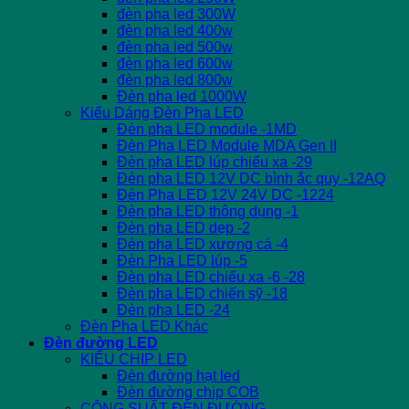
đèn pha led 300W
đèn pha led 400w
đèn pha led 500w
đèn pha led 600w
đèn pha led 800w
Đèn pha led 1000W
Kiểu Dáng Đèn Pha LED
Đèn pha LED module -1MD
Đèn Pha LED Module MDA Gen II
Đèn pha LED lúp chiếu xa -29
Đèn pha LED 12V DC bình ắc quy -12AQ
Đèn Pha LED 12V 24V DC -1224
Đèn pha LED thông dụng -1
Đèn pha LED dẹp -2
Đèn pha LED xương cá -4
Đèn Pha LED lúp -5
Đèn pha LED chiếu xa -6 -28
Đèn pha LED chiến sỹ -18
Đèn pha LED -24
Đèn Pha LED Khác
Đèn đường LED
KIỂU CHIP LED
Đèn đường hạt led
Đèn đường chip COB
CÔNG SUẤT ĐÈN ĐƯỜNG