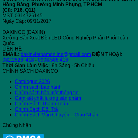
Hồng Bàng, Phường Minh Phụng, TP.HCM
(Cũ: P16, Q11)
MST: 0314726145
Ngày Cấp: 09/11/2017
DAXINCO (DAXIN)
Xưởng Sản Xuất Đèn LED Công Nghiệp Phân Phối Toàn
Quốc.
LIÊN HỆ
EMAIL:
daxinvietnamonline@gmail.com
ĐIỆN THOẠI:
082.2826 .418
-
0908.586.416
Thời Gian Làm Việc
: 8h Sáng - 5h Chiều
CHÍNH SÁCH DAXINCO
Catalogue 2026
Chính sách bảo hành
Chính sách bảo mật thông tin
Cam kết chất lượng sản phẩm
Chính Sách Thanh Toán
Chính Sách Đổi Trả
Chính Sách Vận Chuyển – Giao Nhận
Chứng Nhận