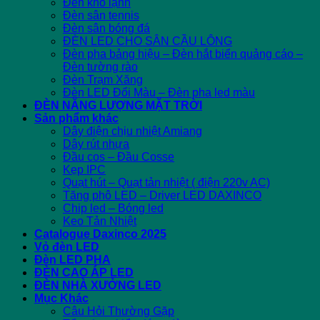
Đèn kho lạnh
Đèn sân tennis
Đèn sân bóng đá
ĐÈN LED CHO SÂN CẦU LÔNG
Đèn pha bảng hiệu – Đèn hắt biển quảng cáo –
Đèn tường rào
Đèn Trạm Xăng
Đèn LED Đổi Màu – Đèn pha led màu
ĐÈN NĂNG LƯỢNG MẶT TRỜI
Sản phẩm khác
Dây điện chịu nhiệt Amiang
Dây rút nhựa
Đầu cos – Đầu Cosse
Kẹp IPC
Quạt hút – Quạt tản nhiệt ( điện 220v AC)
Tăng phô LED – Driver LED DAXINCO
Chip led – Bóng led
Keo Tản Nhiệt
Catalogue Daxinco 2025
Vỏ đèn LED
Đèn LED PHA
ĐÈN CAO ÁP LED
ĐÈN NHÀ XƯỞNG LED
Mục Khác
Câu Hỏi Thường Gặp