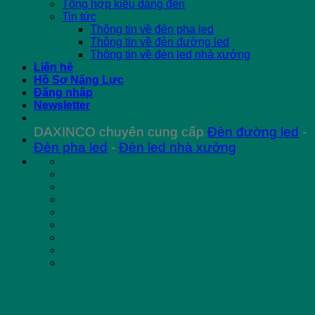
Tổng hợp kiểu dáng đèn
Tin tức
Thông tin về đèn pha led
Thông tin về đèn đường led
Thông tin về đèn led nhà xưởng
Liên hệ
Hồ Sơ Năng Lực
Đăng nhập
Newsletter
DAXINCO chuyên cung cấp
Đèn đường led
-
Đèn pha led
-
Đèn led nhà xưởng