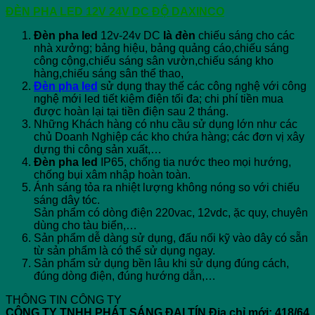
ĐÈN PHA LED 12V 24V DC ĐỘ DAXINCO
Đèn pha led
12v-24v DC
là đèn
chiếu sáng cho các
nhà xưởng; bảng hiệu, bảng quảng cáo,chiếu sáng
công cộng,chiếu sáng sân vườn,chiếu sáng kho
hàng,chiếu sáng sân thể thao,
Đèn pha led
sử dụng thay thế các công nghệ với công
nghệ mới led tiết kiệm điện tối đa; chi phí tiền mua
được hoàn lại tại tiền điện sau 2 tháng.
Những Khách hàng có nhu cầu sử dụng lớn như các
chủ Doanh Nghiệp các kho chứa hàng; các đơn vị xây
dựng thi công sản xuất,…
Đèn pha led
IP65, chống tia nước theo mọi hướng,
chống bụi xâm nhập hoàn toàn.
Ánh sáng tỏa ra nhiệt lượng không nóng so với chiếu
sáng dây tóc.
Sản phẩm có dòng điện 220vac, 12vdc, ặc quy, chuyên
dùng cho tàu biển,…
Sản phẩm dễ dàng sử dụng, đấu nối kỹ vào dây có sẵn
từ sản phẩm là có thể sử dụng ngay.
Sản phẩm sử dụng bền lâu khi sử dụng đúng cách,
đúng dòng điện, đúng hướng dẫn,…
THÔNG TIN CÔNG TY
CÔNG TY TNHH PHÁT SÁNG ĐẠI TÍN
Địa chỉ mới: 418/64