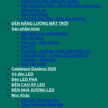
ĐÈN LED CHO SÂN CẦU LÔNG
Đèn pha bảng hiệu – Đèn hắt biển quảng cáo –
Đèn tường rào
Đèn Trạm Xăng
Đèn LED Đổi Màu – Đèn pha led màu
ĐÈN NĂNG LƯỢNG MẶT TRỜI
Sản phẩm khác
Dây điện chịu nhiệt Amiang
Dây rút nhựa
Đầu cos – Đầu Cosse
Kẹp IPC
Quạt hút – Quạt tản nhiệt ( điện 220v AC)
Tăng phô LED – Driver LED DAXINCO
Chip led – Bóng led
Keo Tản Nhiệt
Catalogue Daxinco 2025
Vỏ đèn LED
Đèn LED PHA
ĐÈN CAO ÁP LED
ĐÈN NHÀ XƯỞNG LED
Mục Khác
Câu Hỏi Thường Gặp
Tổng hợp kiểu dáng đèn