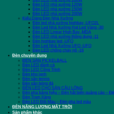
Đèn LED nhà xưởng 120W
Đèn LED nhà xưởng 150W
Đèn LED nhà xưởng 200W
Kiểu Dáng Đèn Nhà Xưởng
Đèn led nhà xưởng highbay -UFO2L
Đèn Led Nhà Xưởng Hạt Led Vàng -30
Đèn LED Linear High Bay -MDA
Đèn LED nhà xưởng thông dụng -11
Đèn highbay led -UFO
Đèn Led Nhà Xưởng UFO -UFO
Đèn LED chống cháy nổ -16
Đèn chuyên dụng
ĐÈN SÂN PICKELBALL
Đèn LED đánh cá
Đèn LED Công Trình
Đèn kho lạnh
Đèn sân tennis
Đèn sân bóng đá
ĐÈN LED CHO SÂN CẦU LÔNG
Đèn pha bảng hiệu – Đèn hắt biển quảng cáo – Đ
Đèn Trạm Xăng
Đèn LED Đổi Màu – Đèn pha led màu
ĐÈN NĂNG LƯỢNG MẶT TRỜI
Sản phẩm khác