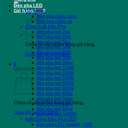
Đèn pha LED
Giỏ hàng /
0
₫
0
Góc chiếu
Đèn pha chiếu rộng
Đèn pha chiếu xa
Công Suất Đèn Pha
đèn pha led 10w
đèn pha led 20W
đèn pha led 30w
Chưa có sản phẩm trong giỏ hàng.
đèn pha led 50W
đèn pha led 60W
Quay trở lại cửa hàng
đèn pha led 70W
đèn pha led 100w
0
đèn pha led 120W
Giỏ hàng
đèn pha led 150W
đèn pha led 200W
đèn pha led 250W
đèn pha led 300W
đèn pha led 400w
đèn pha led 500w
Chưa có sản phẩm trong giỏ hàng.
đèn pha led 600w
đèn pha led 800w
Quay trở lại cửa hàng
Đèn pha led 1000W
Kiểu Dáng Đèn Pha LED
Đèn pha LED module -1MD