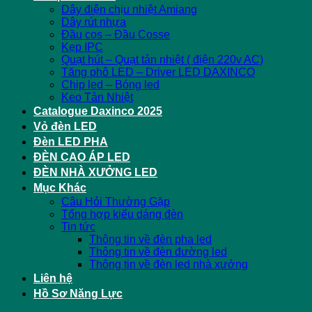
Dây điện chịu nhiệt Amiang
Dây rút nhựa
Đầu cos – Đầu Cosse
Kẹp IPC
Quạt hút – Quạt tản nhiệt ( điện 220v AC)
Tăng phô LED – Driver LED DAXINCO
Chip led – Bóng led
Keo Tản Nhiệt
Catalogue Daxinco 2025
Vỏ đèn LED
Đèn LED PHA
ĐÈN CAO ÁP LED
ĐÈN NHÀ XƯỞNG LED
Mục Khác
Câu Hỏi Thường Gặp
Tổng hợp kiểu dáng đèn
Tin tức
Thông tin về đèn pha led
Thông tin về đèn đường led
Thông tin về đèn led nhà xưởng
Liên hệ
Hồ Sơ Năng Lực