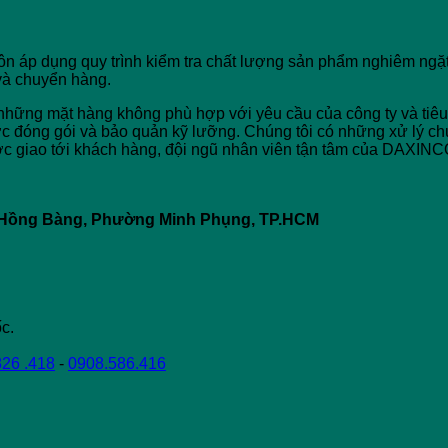
 áp dụng quy trình kiểm tra chất lượng sản phẩm nghiêm ngặt 
và chuyển hàng.
 bỏ những mặt hàng không phù hợp với yêu cầu của công ty và ti
 đóng gói và bảo quản kỹ lưỡng. Chúng tôi có những xử lý ch
c giao tới khách hàng, đội ngũ nhân viên tận tâm của DAXINCO
64 Hồng Bàng, Phường Minh Phụng, TP.HCM
c.
826 .418
-
0908.586.416