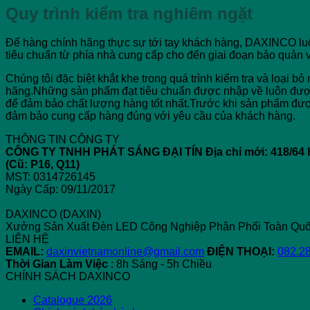
Quy trình kiểm tra nghiêm ngặt
Để hàng chính hãng thực sự tới tay khách hàng, DAXINCO luôn
tiêu chuẩn từ phía nhà cung cấp cho đến giai đoạn bảo quản 
Chúng tôi đặc biệt khắt khe trong quá trình kiểm tra và loại
hãng.Những sản phẩm đạt tiêu chuẩn được nhập về luôn được
để đảm bảo chất lượng hàng tốt nhất.Trước khi sản phẩm đượ
đảm bảo cung cấp hàng đúng với yêu cầu của khách hàng.
THÔNG TIN CÔNG TY
CÔNG TY TNHH PHÁT SÁNG ĐẠI TÍN
Địa chỉ mới: 418/
(Cũ: P16, Q11)
MST: 0314726145
Ngày Cấp: 09/11/2017
DAXINCO (DAXIN)
Xưởng Sản Xuất Đèn LED Công Nghiệp Phân Phối Toàn Quố
LIÊN HỆ
EMAIL:
daxinvietnamonline@gmail.com
ĐIỆN THOẠI:
082.2
Thời Gian Làm Việc
: 8h Sáng - 5h Chiều
CHÍNH SÁCH DAXINCO
Catalogue 2026