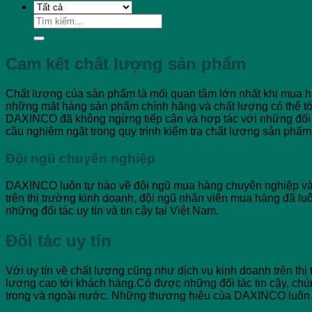
Tìm
kiếm:
Cam kết chất lượng sản phẩm
Chất lượng của sản phẩm là mối quan tâm lớn nhất khi mua
những mặt hàng sản phẩm chính hãng và chất lượng có thể t
DAXINCO đã không ngừng tiếp cận và hợp tác với những đối t
cầu nghiêm ngặt trong quy trình kiểm tra chất lượng sản phẩm
Đội ngũ chuyên nghiệp
DAXINCO luôn tự hào về đội ngũ mua hàng chuyên nghiệp và c
trên thị trường kinh doanh, đội ngũ nhân viên mua hàng đã l
những đối tác uy tín và tin cậy tại Việt Nam.
Đối tác uy tín
Với uy tín về chất lượng cũng như dịch vụ kinh doanh trên t
lượng cao tới khách hàng.Có được những đối tác tin cậy, chún
trong và ngoài nước. Những thương hiệu của DAXINCO luôn đ