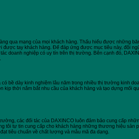
 hàng qua mạng của mọi khách hàng. Thấu hiểu được những b
ới được tay khách hàng. Để đáp ứng được mục tiêu này, đội n
ác doanh nghiệp có uy tín trên thị trường. Bên cạnh đó, DAX
.
ó bề dày kinh nghiệm lâu năm trong nhiều thị trường kinh doan
uôn kịp thời nắm bắt nhu cầu của khách hàng và tạo dựng mối q
hị trường, các đối tác của DAXINCO luôn đảm bảo cung cấp nhữ
g tôi tự tin cung cấp cho khách hàng những thương hiệu sản ph
ạt tiêu chuẩn về chất lượng và mẫu mã đa dạng.