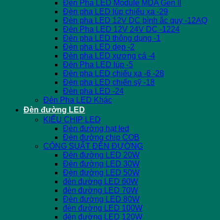
Đèn Pha LED Module MDA Gen II
Đèn pha LED lúp chiếu xa -29
Đèn pha LED 12V DC bình ắc quy -12AQ
Đèn Pha LED 12V 24V DC -1224
Đèn pha LED thông dụng -1
Đèn pha LED dẹp -2
Đèn pha LED xương cá -4
Đèn Pha LED lúp -5
Đèn pha LED chiếu xa -6 -28
Đèn pha LED chiến sỹ -18
Đèn pha LED -24
Đèn Pha LED Khác
Đèn đường LED
KIỂU CHIP LED
Đèn đường hạt led
Đèn đường chip COB
CÔNG SUẤT ĐÈN ĐƯỜNG
Đèn đường LED 20W
Đèn đường LED 30W
Đèn đường LED 50W
đèn đường LED 60W
đèn đường LED 70W
Đèn đường LED 80W
đèn đường LED 100W
đèn đường LED 120W