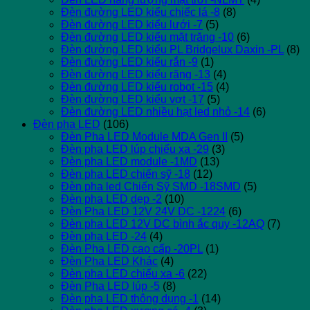
Đèn đường LED kiểu chiếc lá -8
(8)
Đèn đường LED kiểu lưới -7
(5)
Đèn đường LED kiểu mặt trăng -10
(6)
Đèn đường LED kiểu PL Bridgelux Daxin -PL
(8)
Đèn đường LED kiểu rắn -9
(1)
Đèn đường LED kiểu răng -13
(4)
Đèn đường LED kiểu robot -15
(4)
Đèn đường LED kiểu vợt -17
(5)
Đèn đường LED nhiều hạt led nhỏ -14
(6)
Đèn pha LED
(106)
Đèn Pha LED Module MDA Gen II
(5)
Đèn pha LED lúp chiếu xa -29
(3)
Đèn pha LED module -1MD
(13)
Đèn pha LED chiến sỹ -18
(12)
Đèn pha led Chiến Sỹ SMD -18SMD
(5)
Đèn pha LED dẹp -2
(10)
Đèn Pha LED 12V 24V DC -1224
(6)
Đèn pha LED 12V DC bình ắc quy -12AQ
(7)
Đèn pha LED -24
(4)
Đèn Pha LED cao cấp -20PL
(1)
Đèn Pha LED Khác
(4)
Đèn pha LED chiếu xa -6
(22)
Đèn Pha LED lúp -5
(8)
Đèn pha LED thông dụng -1
(14)