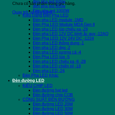
đèn pha led 600w
Chưa có sản phẩm trong giỏ hàng.
đèn pha led 800w
Đèn pha led 1000W
Quay trở lại cửa hàng
Kiểu Dáng Đèn Pha LED
Đèn pha LED module -1MD
Đèn Pha LED Module MDA Gen II
Đèn pha LED lúp chiếu xa -29
Đèn pha LED 12V DC bình ắc quy -12AQ
Đèn Pha LED 12V 24V DC -1224
Đèn pha LED thông dụng -1
Đèn pha LED dẹp -2
Đèn pha LED xương cá -4
Đèn Pha LED lúp -5
Đèn pha LED chiếu xa -6 -28
Đèn pha LED chiến sỹ -18
Đèn pha LED -24
Đèn Pha LED Khác
Đèn đường LED
KIỂU CHIP LED
Đèn đường hạt led
Đèn đường chip COB
CÔNG SUẤT ĐÈN ĐƯỜNG
Đèn đường LED 20W
Đèn đường LED 30W
Đèn đường LED 50W