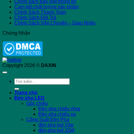
Chính sách bảo mật thông tin
Cam kết chất lượng sản phẩm
Chính Sách Thanh Toán
Chính Sách Đổi Trả
Chính Sách Vận Chuyển – Giao Nhận
Chứng Nhận
Copyright 2026 ©
DAXIN
Tìm
kiếm:
Trang chủ
Đèn pha LED
Góc chiếu
Đèn pha chiếu rộng
Đèn pha chiếu xa
Công Suất Đèn Pha
đèn pha led 10w
đèn pha led 20W