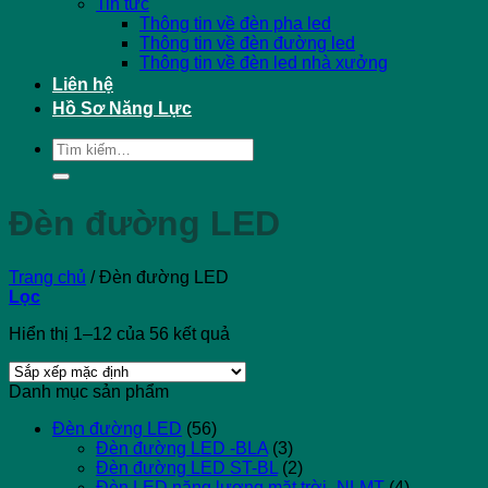
Tin tức
Thông tin về đèn pha led
Thông tin về đèn đường led
Thông tin về đèn led nhà xưởng
Liên hệ
Hồ Sơ Năng Lực
Tìm
kiếm:
Đèn đường LED
Trang chủ
/
Đèn đường LED
Lọc
Hiển thị 1–12 của 56 kết quả
Danh mục sản phẩm
Đèn đường LED
(56)
Đèn đường LED -BLA
(3)
Đèn đường LED ST-BL
(2)
Đèn LED năng lượng mặt trời -NLMT
(4)