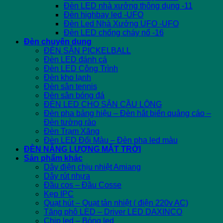
Đèn LED nhà xưởng thông dụng -11
Đèn highbay led -UFO
Đèn Led Nhà Xưởng UFO -UFO
Đèn LED chống cháy nổ -16
Đèn chuyên dụng
ĐÈN SÂN PICKELBALL
Đèn LED đánh cá
Đèn LED Công Trình
Đèn kho lạnh
Đèn sân tennis
Đèn sân bóng đá
ĐÈN LED CHO SÂN CẦU LÔNG
Đèn pha bảng hiệu – Đèn hắt biển quảng cáo –
Đèn tường rào
Đèn Trạm Xăng
Đèn LED Đổi Màu – Đèn pha led màu
ĐÈN NĂNG LƯỢNG MẶT TRỜI
Sản phẩm khác
Dây điện chịu nhiệt Amiang
Dây rút nhựa
Đầu cos – Đầu Cosse
Kẹp IPC
Quạt hút – Quạt tản nhiệt ( điện 220v AC)
Tăng phô LED – Driver LED DAXINCO
Chip led – Bóng led