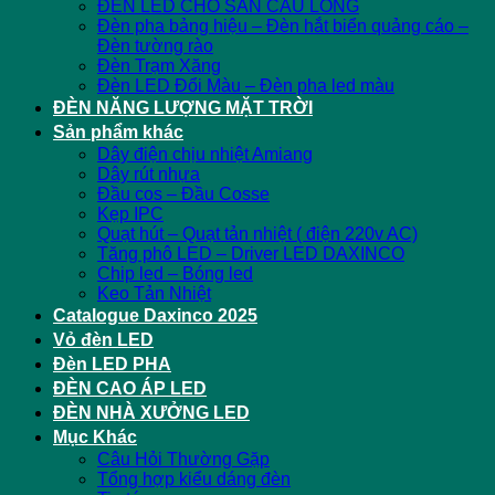
ĐÈN LED CHO SÂN CẦU LÔNG
Đèn pha bảng hiệu – Đèn hắt biển quảng cáo –
Đèn tường rào
Đèn Trạm Xăng
Đèn LED Đổi Màu – Đèn pha led màu
ĐÈN NĂNG LƯỢNG MẶT TRỜI
Sản phẩm khác
Dây điện chịu nhiệt Amiang
Dây rút nhựa
Đầu cos – Đầu Cosse
Kẹp IPC
Quạt hút – Quạt tản nhiệt ( điện 220v AC)
Tăng phô LED – Driver LED DAXINCO
Chip led – Bóng led
Keo Tản Nhiệt
Catalogue Daxinco 2025
Vỏ đèn LED
Đèn LED PHA
ĐÈN CAO ÁP LED
ĐÈN NHÀ XƯỞNG LED
Mục Khác
Câu Hỏi Thường Gặp
Tổng hợp kiểu dáng đèn