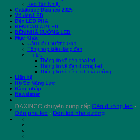
Keo Tản Nhiệt
Catalogue Daxinco 2025
Vỏ đèn LED
Đèn LED PHA
ĐÈN CAO ÁP LED
ĐÈN NHÀ XƯỞNG LED
Mục Khác
Câu Hỏi Thường Gặp
Tổng hợp kiểu dáng đèn
Tin tức
Thông tin về đèn pha led
Thông tin về đèn đường led
Thông tin về đèn led nhà xưởng
Liên hệ
Hồ Sơ Năng Lực
Đăng nhập
Newsletter
DAXINCO chuyên cung cấp
Đèn đường led
-
Đèn pha led
-
Đèn led nhà xưởng