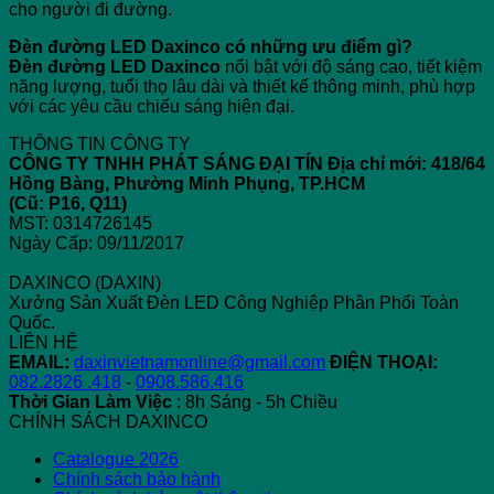
cho người đi đường.
Đèn đường LED Daxinco có những ưu điểm gì?
Đèn đường LED Daxinco
nổi bật với độ sáng cao, tiết kiệm
năng lượng, tuổi thọ lâu dài và thiết kế thông minh, phù hợp
với các yêu cầu chiếu sáng hiện đại.
THÔNG TIN CÔNG TY
CÔNG TY TNHH PHÁT SÁNG ĐẠI TÍN
Địa chỉ mới: 418/64
Hồng Bàng, Phường Minh Phụng, TP.HCM
(Cũ: P16, Q11)
MST: 0314726145
Ngày Cấp: 09/11/2017
DAXINCO (DAXIN)
Xưởng Sản Xuất Đèn LED Công Nghiệp Phân Phối Toàn
Quốc.
LIÊN HỆ
EMAIL:
daxinvietnamonline@gmail.com
ĐIỆN THOẠI:
082.2826 .418
-
0908.586.416
Thời Gian Làm Việc
: 8h Sáng - 5h Chiều
CHÍNH SÁCH DAXINCO
Catalogue 2026
Chính sách bảo hành