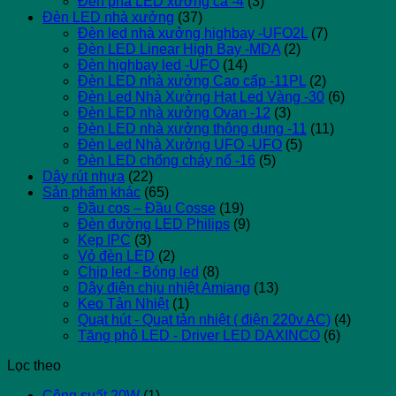
Đèn pha LED xương cá -4
(3)
Đèn LED nhà xưởng
(37)
Đèn led nhà xưởng highbay -UFO2L
(7)
Đèn LED Linear High Bay -MDA
(2)
Đèn highbay led -UFO
(14)
Đèn LED nhà xưởng Cao cấp -11PL
(2)
Đèn Led Nhà Xưởng Hạt Led Vàng -30
(6)
Đèn LED nhà xưởng Ovan -12
(3)
Đèn LED nhà xưởng thông dụng -11
(11)
Đèn Led Nhà Xưởng UFO -UFO
(5)
Đèn LED chống cháy nổ -16
(5)
Dây rút nhựa
(22)
Sản phẩm khác
(65)
Đầu cos – Đầu Cosse
(19)
Đèn đường LED Philips
(9)
Kẹp IPC
(3)
Vỏ đèn LED
(2)
Chip led - Bóng led
(8)
Dây điện chịu nhiệt Amiang
(13)
Keo Tản Nhiệt
(1)
Quạt hút - Quạt tản nhiệt ( điện 220v AC)
(4)
Tăng phô LED - Driver LED DAXINCO
(6)
Lọc theo
Công suất 20W
(1)