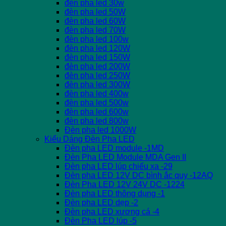
đèn pha led 30w
đèn pha led 50W
đèn pha led 60W
đèn pha led 70W
đèn pha led 100w
đèn pha led 120W
đèn pha led 150W
đèn pha led 200W
đèn pha led 250W
đèn pha led 300W
đèn pha led 400w
đèn pha led 500w
đèn pha led 600w
đèn pha led 800w
Đèn pha led 1000W
Kiểu Dáng Đèn Pha LED
Đèn pha LED module -1MD
Đèn Pha LED Module MDA Gen II
Đèn pha LED lúp chiếu xa -29
Đèn pha LED 12V DC bình ắc quy -12AQ
Đèn Pha LED 12V 24V DC -1224
Đèn pha LED thông dụng -1
Đèn pha LED dẹp -2
Đèn pha LED xương cá -4
Đèn Pha LED lúp -5