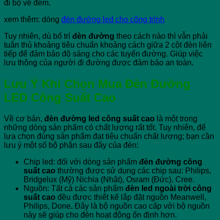
đi bộ về đêm.
xem thêm: dòng
đèn đường led cho công trình
Tuy nhiên, dù bố trí
đèn đường
theo cách nào thì vẫn phải
tuân thủ khoảng tiêu chuẩn khoảng cách giữa 2 cột đèn liên
tiếp để đảm bảo độ sáng cho các tuyến đường. Giúp việc
lưu thông của người đi đường được đảm bảo an toàn.
Lưu Ý Khi Chọn Mua Đèn Đường
LED Công Suất Cao
Về cơ bản,
đèn đường led công suất cao
là một trong
những dòng sản phẩm có chất lượng rất tốt. Tuy nhiên, để
lựa chọn đúng sản phẩm đạt tiêu chuẩn chất lượng; bạn cần
lưu ý một số bộ phận sau đây của đèn:
Chip led: đối với dòng sản phẩm
đèn đường công
suất cao
thường được sử dụng các chip sau: Philips,
Bridgelux (Mỹ) Nichia (Nhật), Osram (Đức), Cree.
Nguồn: Tất cả các sản phẩm
đèn led ngoài trời công
suất cao
đều được thiết kế lắp đặt nguồn Meanwell,
Philips, Done
.
Đây là bộ nguồn cao cấp với bộ nguồn
này sẽ giúp cho đèn hoạt động ổn định hơn.