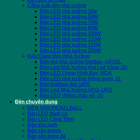
Công suất đèn nhà xưởng
Đèn LED nhà xưởng 30w
Đèn LED nhà xưởng 50W
Đèn LED nhà xưởng 70W
Đèn LED nhà xưởng 80W
Đèn LED nhà xưởng 100W
Đèn LED nhà xưởng 120W
Đèn LED nhà xưởng 150W
Đèn LED nhà xưởng 200W
Kiểu Dáng Đèn Nhà Xưởng
Đèn led nhà xưởng highbay -UFO2L
Đèn Led Nhà Xưởng Hạt Led Vàng -30
Đèn LED Linear High Bay -MDA
Đèn LED nhà xưởng thông dụng -11
Đèn highbay led -UFO
Đèn Led Nhà Xưởng UFO -UFO
Đèn LED chống cháy nổ -16
Đèn chuyên dụng
ĐÈN SÂN PICKELBALL
Đèn LED đánh cá
Đèn LED Công Trình
Đèn kho lạnh
Đèn sân tennis
Đèn sân bóng đá