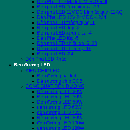
Đèn Pha LED Module MDA Gen II
Đèn pha LED lúp chiếu xa -29
Đèn pha LED 12V DC bình ắc quy -12AQ
Đèn Pha LED 12V 24V DC -1224
Đèn pha LED thông dụng -1
Đèn pha LED dẹp -2
Đèn pha LED xương cá -4
Đèn Pha LED lúp -5
Đèn pha LED chiếu xa -6 -28
Đèn pha LED chiến sỹ -18
Đèn pha LED -24
Đèn Pha LED Khác
Đèn đường LED
KIỂU CHIP LED
Đèn đường hạt led
Đèn đường chip COB
CÔNG SUẤT ĐÈN ĐƯỜNG
Đèn đường LED 20W
Đèn đường LED 30W
Đèn đường LED 50W
đèn đường LED 60W
đèn đường LED 70W
Đèn đường LED 80W
đèn đường LED 100W
đèn đường LED 120W