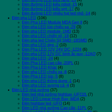
Đèn đường LED kiểu robot -15
(4)
Đèn đường LED kiểu vợt -17
(5)
Đèn đường LED nhiều hạt led nhỏ -14
(6)
Đèn pha LED
(106)
Đèn Pha LED Module MDA Gen II
(5)
Đèn pha LED lúp chiếu xa -29
(3)
Đèn pha LED module -1MD
(13)
Đèn pha LED chiến sỹ -18
(12)
Đèn pha led Chiến Sỹ SMD -18SMD
(5)
Đèn pha LED dẹp -2
(10)
Đèn Pha LED 12V 24V DC -1224
(6)
Đèn pha LED 12V DC bình ắc quy -12AQ
(7)
Đèn pha LED -24
(4)
Đèn Pha LED cao cấp -20PL
(1)
Đèn Pha LED Khác
(4)
Đèn pha LED chiếu xa -6
(22)
Đèn Pha LED lúp -5
(8)
Đèn pha LED thông dụng -1
(14)
Đèn pha LED xương cá -4
(3)
Đèn LED nhà xưởng
(37)
Đèn led nhà xưởng highbay -UFO2L
(7)
Đèn LED Linear High Bay -MDA
(2)
Đèn highbay led -UFO
(14)
Đèn LED nhà xưởng Cao cấp -11PL
(2)