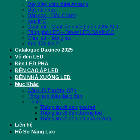
Dây điện chịu nhiệt Amiang
Dây rút nhựa
Đầu cos – Đầu Cosse
Kẹp IPC
Quạt hút – Quạt tản nhiệt ( điện 220v AC)
Tăng phô LED – Driver LED DAXINCO
Chip led – Bóng led
Keo Tản Nhiệt
Catalogue Daxinco 2025
Vỏ đèn LED
Đèn LED PHA
ĐÈN CAO ÁP LED
ĐÈN NHÀ XƯỞNG LED
Mục Khác
Câu Hỏi Thường Gặp
Tổng hợp kiểu dáng đèn
Tin tức
Thông tin về đèn pha led
Thông tin về đèn đường led
Thông tin về đèn led nhà xưởng
Liên hệ
Hồ Sơ Năng Lực