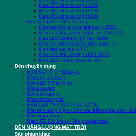
Đèn LED nhà xưởng 120W
Đèn LED nhà xưởng 150W
Đèn LED nhà xưởng 200W
Kiểu Dáng Đèn Nhà Xưởng
Đèn led nhà xưởng highbay -UFO2L
Đèn Led Nhà Xưởng Hạt Led Vàng -30
Đèn LED Linear High Bay -MDA
Đèn LED nhà xưởng thông dụng -11
Đèn highbay led -UFO
Đèn Led Nhà Xưởng UFO -UFO
Đèn LED chống cháy nổ -16
Đèn chuyên dụng
ĐÈN SÂN PICKELBALL
Đèn LED đánh cá
Đèn LED Công Trình
Đèn kho lạnh
Đèn sân tennis
Đèn sân bóng đá
ĐÈN LED CHO SÂN CẦU LÔNG
Đèn pha bảng hiệu – Đèn hắt biển quảng cáo – Đ
Đèn Trạm Xăng
Đèn LED Đổi Màu – Đèn pha led màu
ĐÈN NĂNG LƯỢNG MẶT TRỜI
Sản phẩm khác