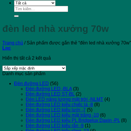
Tìm
kiếm:
đèn led nhà xưởng 70w
Trang chủ
/
Sản phẩm được gắn thẻ “đèn led nhà xưởng 70w”
Lọc
Hiển thị tất cả 2 kết quả
Danh mục sản phẩm
Đèn đường LED
(56)
Đèn đường LED -BLA
(3)
Đèn đường LED ST-BL
(2)
Đèn LED năng lượng mặt trời -NLMT
(4)
Đèn đường LED kiểu chiếc lá -8
(8)
Đèn đường LED kiểu lưới -7
(5)
Đèn đường LED kiểu mặt trăng -10
(6)
Đèn đường LED kiểu PL Bridgelux Daxin -PL
(8)
Đèn đường LED kiểu rắn -9
(1)
Đèn đường LED kiểu răng -13
(4)