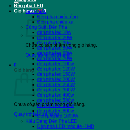
Đèn pha LED
Giỏ hàng /
0
₫
0
Góc chiếu
Đèn pha chiếu rộng
Đèn pha chiếu xa
Công Suất Đèn Pha
đèn pha led 10w
đèn pha led 20W
đèn pha led 30w
Chưa có sản phẩm trong giỏ hàng.
đèn pha led 50W
đèn pha led 60W
Quay trở lại cửa hàng
đèn pha led 70W
đèn pha led 100w
0
đèn pha led 120W
Giỏ hàng
đèn pha led 150W
đèn pha led 200W
đèn pha led 250W
đèn pha led 300W
đèn pha led 400w
đèn pha led 500w
Chưa có sản phẩm trong giỏ hàng.
đèn pha led 600w
đèn pha led 800w
Quay trở lại cửa hàng
Đèn pha led 1000W
Kiểu Dáng Đèn Pha LED
Đèn pha LED module -1MD