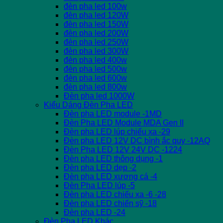
đèn pha led 100w
đèn pha led 120W
đèn pha led 150W
đèn pha led 200W
đèn pha led 250W
đèn pha led 300W
đèn pha led 400w
đèn pha led 500w
đèn pha led 600w
đèn pha led 800w
Đèn pha led 1000W
Kiểu Dáng Đèn Pha LED
Đèn pha LED module -1MD
Đèn Pha LED Module MDA Gen II
Đèn pha LED lúp chiếu xa -29
Đèn pha LED 12V DC bình ắc quy -12AQ
Đèn Pha LED 12V 24V DC -1224
Đèn pha LED thông dụng -1
Đèn pha LED dẹp -2
Đèn pha LED xương cá -4
Đèn Pha LED lúp -5
Đèn pha LED chiếu xa -6 -28
Đèn pha LED chiến sỹ -18
Đèn pha LED -24
Đèn Pha LED Khác