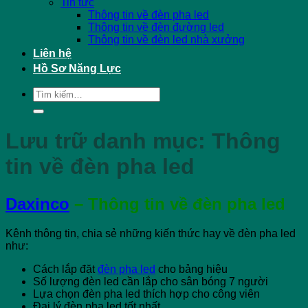
Tin tức
Thông tin về đèn pha led
Thông tin về đèn đường led
Thông tin về đèn led nhà xưởng
Liên hệ
Hồ Sơ Năng Lực
Tìm
kiếm:
Lưu trữ danh mục:
Thông
tin về đèn pha led
Daxinco
– Thông tin về đèn pha led
Kênh thông tin, chia sẻ những kiến thức hay về đèn pha led
như:
Cách lắp đặt
đèn pha led
cho bảng hiệu
Số lượng đèn led cần lắp cho sân bóng 7 người
Lựa chọn đèn pha led thích hợp cho công viên
Đại lý đèn pha led tốt nhất