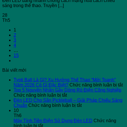
Đèn LED đang nhanh chóng cách mạng hóa cách chiếu
sáng trong thể thao. Truyền [...]
28
Th5
1
2
3
4
…
15
Bài viết mới
Typti Ball Là Gì? Xu Hướng Thể Thao “Mới Toanh”
ở
Năm 2026 Có Gì Đặc Biệt?
Chức năng bình luận bị tắt
Ty
Top 5 Nguyên Nhân Gây Dòng Rò Điện Công Nghiệp
ở
Ba
Chức năng bình luận bị tắt
Top
L
Đèn LED Cho Sân Pickleball – Giải Pháp Chiếu Sáng
5
ở
G
Chuẩn
Chức năng bình luận bị tắt
Nguyên
Đèn
X
10
Nhân
LED
H
Th6
Gây
Cho
T
Máy Tính Tiền Điện Sử Dụng Đèn LED
Chức năng
ở
Dòng
Sân
T
bình luận bị tắt