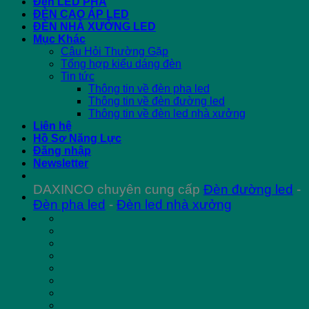
Đèn LED PHA
ĐÈN CAO ÁP LED
ĐÈN NHÀ XƯỞNG LED
Mục Khác
Câu Hỏi Thường Gặp
Tổng hợp kiểu dáng đèn
Tin tức
Thông tin về đèn pha led
Thông tin về đèn đường led
Thông tin về đèn led nhà xưởng
Liên hệ
Hồ Sơ Năng Lực
Đăng nhập
Newsletter
DAXINCO chuyên cung cấp
Đèn đường led
-
Đèn pha led
-
Đèn led nhà xưởng