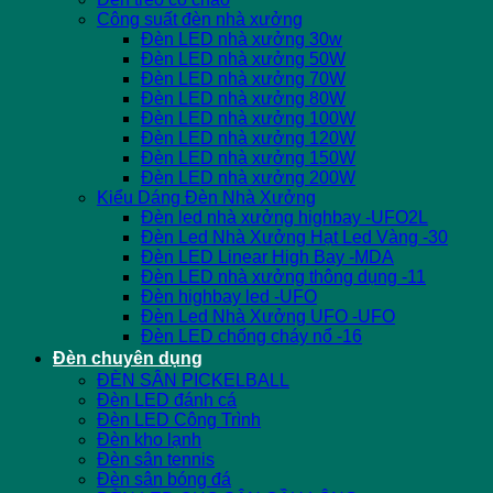
Công suất đèn nhà xưởng
Đèn LED nhà xưởng 30w
Đèn LED nhà xưởng 50W
Đèn LED nhà xưởng 70W
Đèn LED nhà xưởng 80W
Đèn LED nhà xưởng 100W
Đèn LED nhà xưởng 120W
Đèn LED nhà xưởng 150W
Đèn LED nhà xưởng 200W
Kiểu Dáng Đèn Nhà Xưởng
Đèn led nhà xưởng highbay -UFO2L
Đèn Led Nhà Xưởng Hạt Led Vàng -30
Đèn LED Linear High Bay -MDA
Đèn LED nhà xưởng thông dụng -11
Đèn highbay led -UFO
Đèn Led Nhà Xưởng UFO -UFO
Đèn LED chống cháy nổ -16
Đèn chuyên dụng
ĐÈN SÂN PICKELBALL
Đèn LED đánh cá
Đèn LED Công Trình
Đèn kho lạnh
Đèn sân tennis
Đèn sân bóng đá