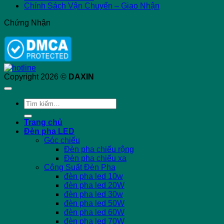
Chính Sách Vận Chuyển – Giao Nhận
Chứng Nhận
Copyright 2026 ©
DAXIN
Tìm
kiếm:
Trang chủ
Đèn pha LED
Góc chiếu
Đèn pha chiếu rộng
Đèn pha chiếu xa
Công Suất Đèn Pha
đèn pha led 10w
đèn pha led 20W
đèn pha led 30w
đèn pha led 50W
đèn pha led 60W
đèn pha led 70W