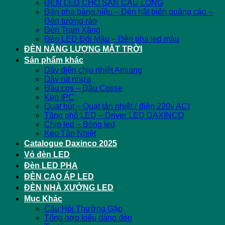
ĐÈN LED CHO SÂN CẦU LÔNG
Đèn pha bảng hiệu – Đèn hắt biển quảng cáo –
Đèn tường rào
Đèn Trạm Xăng
Đèn LED Đổi Màu – Đèn pha led màu
ĐÈN NĂNG LƯỢNG MẶT TRỜI
Sản phẩm khác
Dây điện chịu nhiệt Amiang
Dây rút nhựa
Đầu cos – Đầu Cosse
Kẹp IPC
Quạt hút – Quạt tản nhiệt ( điện 220v AC)
Tăng phô LED – Driver LED DAXINCO
Chip led – Bóng led
Keo Tản Nhiệt
Catalogue Daxinco 2025
Vỏ đèn LED
Đèn LED PHA
ĐÈN CAO ÁP LED
ĐÈN NHÀ XƯỞNG LED
Mục Khác
Câu Hỏi Thường Gặp
Tổng hợp kiểu dáng đèn