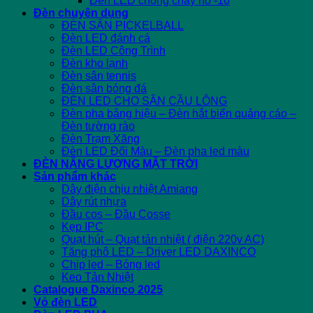
Đèn LED chống cháy nổ -16
Đèn chuyên dụng
ĐÈN SÂN PICKELBALL
Đèn LED đánh cá
Đèn LED Công Trình
Đèn kho lạnh
Đèn sân tennis
Đèn sân bóng đá
ĐÈN LED CHO SÂN CẦU LÔNG
Đèn pha bảng hiệu – Đèn hắt biển quảng cáo –
Đèn tường rào
Đèn Trạm Xăng
Đèn LED Đổi Màu – Đèn pha led màu
ĐÈN NĂNG LƯỢNG MẶT TRỜI
Sản phẩm khác
Dây điện chịu nhiệt Amiang
Dây rút nhựa
Đầu cos – Đầu Cosse
Kẹp IPC
Quạt hút – Quạt tản nhiệt ( điện 220v AC)
Tăng phô LED – Driver LED DAXINCO
Chip led – Bóng led
Keo Tản Nhiệt
Catalogue Daxinco 2025
Vỏ đèn LED