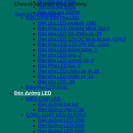
đèn pha led 600w
Chưa có sản phẩm trong giỏ hàng.
đèn pha led 800w
Đèn pha led 1000W
Quay trở lại cửa hàng
Kiểu Dáng Đèn Pha LED
Đèn pha LED module -1MD
Đèn Pha LED Module MDA Gen II
Đèn pha LED lúp chiếu xa -29
Đèn pha LED 12V DC bình ắc quy -12AQ
Đèn Pha LED 12V 24V DC -1224
Đèn pha LED thông dụng -1
Đèn pha LED dẹp -2
Đèn pha LED xương cá -4
Đèn Pha LED lúp -5
Đèn pha LED chiếu xa -6 -28
Đèn pha LED chiến sỹ -18
Đèn pha LED -24
Đèn Pha LED Khác
Đèn đường LED
KIỂU CHIP LED
Đèn đường hạt led
Đèn đường chip COB
CÔNG SUẤT ĐÈN ĐƯỜNG
Đèn đường LED 20W
Đèn đường LED 30W
Đèn đường LED 50W