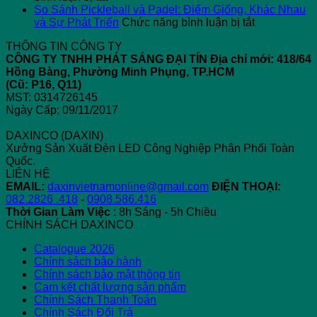
Máy
Rò
Pickleball
“
So Sánh Pickleball và Padel: Điểm Giống, Khác Nhau
Tính
Điện
–
ở
T
và Sự Phát Triển
Chức năng bình luận bị tắt
Tiền
Công
Giải
So
N
THÔNG TIN CÔNG TY
Điện
Nghiệp
Pháp
Sánh
2
CÔNG TY TNHH PHÁT SÁNG ĐẠI TÍN
Địa chỉ mới: 418/64
Sử
Chiếu
Pickleball
C
Hồng Bàng, Phường Minh Phụng, TP.HCM
Dụng
Sáng
và
Gì
(Cũ: P16, Q11)
Đèn
Chuẩn
Padel:
Đ
MST: 0314726145
LED
Điểm
Bi
Ngày Cấp: 09/11/2017
Giống,
Khác
DAXINCO (DAXIN)
Nhau
Xưởng Sản Xuất Đèn LED Công Nghiệp Phân Phối Toàn
và
Quốc.
Sự
LIÊN HỆ
Phát
EMAIL:
daxinvietnamonline@gmail.com
ĐIỆN THOẠI:
Triển
082.2826 .418
-
0908.586.416
Thời Gian Làm Việc
: 8h Sáng - 5h Chiều
CHÍNH SÁCH DAXINCO
Catalogue 2026
Chính sách bảo hành
Chính sách bảo mật thông tin
Cam kết chất lượng sản phẩm
Chính Sách Thanh Toán
Chính Sách Đổi Trả