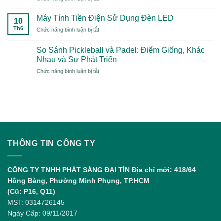
Toanh”
Đèn
Dòng
Năm
LED
Rò
Máy Tính Tiền Điện Sử Dụng Đèn LED
2026
10
Cho
Điện
Có
Th6
ở
Chức năng bình luận bị tắt
Sân
Công
Gì
Máy
Pickleball
Nghiệp
Đặc
Tính
–
So Sánh Pickleball và Padel: Điểm Giống, Khác
Biệt?
Tiền
Giải
Nhau và Sự Phát Triển
Điện
Pháp
ở
Chức năng bình luận bị tắt
Sử
Chiếu
So
Dụng
Sáng
Sánh
Đèn
Chuẩn
Pickleball
LED
và
Padel:
Điểm
Giống,
Khác
THÔNG TIN CÔNG TY
Nhau
và
Sự
CÔNG TY TNHH PHÁT SÁNG ĐẠI TÍN
Địa chỉ mới: 418/64
Phát
Hồng Bàng, Phường Minh Phụng, TP.HCM
Triển
(Cũ: P16, Q11)
MST: 0314726145
Ngày Cấp: 09/11/2017