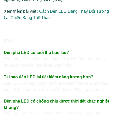
Xem thêm bài viết :
Cách Đèn LED Đang Thay Đổi Tương
Lai Chiếu Sáng Thể Thao
________________________________________________
FAQs
Đèn pha LED có tuổi thọ bao lâu?
Đèn pha LED có thể hoạt động lên tới 60.000 giờ, lâu hơn
nhiều so với các loại đèn truyền thống.
Tại sao đèn LED lại tiết kiệm năng lượng hơn?
Đèn LED sử dụng công nghệ phát sáng tiên tiến, giúp tiêu
thụ ít điện năng hơn nhưng vẫn duy trì độ sáng mạnh mẽ.
Đèn pha LED có chống chịu được thời tiết khắc nghiệt
không?
Đèn pha LED được thiết kế để hoạt động tốt trong điều