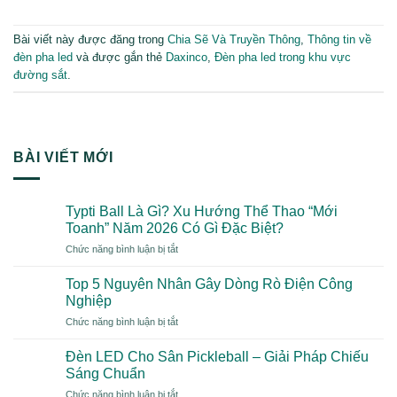
Bài viết này được đăng trong
Chia Sẽ Và Truyền Thông
,
Thông tin về
đèn pha led
và được gắn thẻ
Daxinco
,
Đèn pha led trong khu vực
đường sắt
.
BÀI VIẾT MỚI
Typti Ball Là Gì? Xu Hướng Thể Thao “Mới
Toanh” Năm 2026 Có Gì Đặc Biệt?
ở
Chức năng bình luận bị tắt
Typti
Ball
Top 5 Nguyên Nhân Gây Dòng Rò Điện Công
Là
Nghiệp
Gì?
ở
Chức năng bình luận bị tắt
Xu
Top
Hướng
5
Thể
Đèn LED Cho Sân Pickleball – Giải Pháp Chiếu
Nguyên
Thao
Sáng Chuẩn
Nhân
“Mới
ở
Chức năng bình luận bị tắt
Gây