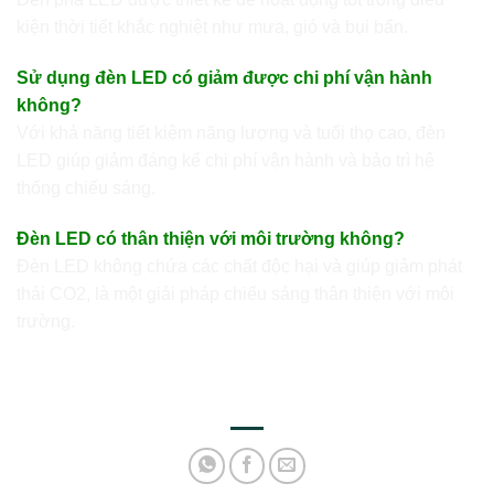
kiện thời tiết khắc nghiệt như mưa, gió và bụi bẩn.
Sử dụng đèn LED có giảm được chi phí vận hành
không?
Với khả năng tiết kiệm năng lượng và tuổi thọ cao, đèn
LED giúp giảm đáng kể chi phí vận hành và bảo trì hệ
thống chiếu sáng.
Đèn LED có thân thiện với môi trường không?
Đèn LED không chứa các chất độc hại và giúp giảm phát
thải CO2, là một giải pháp chiếu sáng thân thiện với môi
trường.