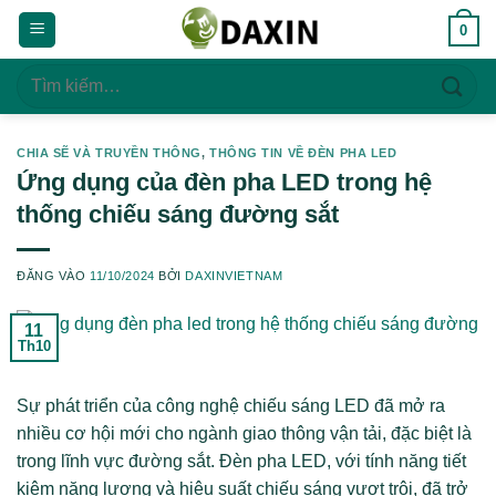
Bỏ
0
qua
nội
Tìm
dung
kiếm:
CHIA SẼ VÀ TRUYỀN THÔNG
,
THÔNG TIN VỀ ĐÈN PHA LED
Ứng dụng của đèn pha LED trong hệ
thống chiếu sáng đường sắt
ĐĂNG VÀO
11/10/2024
BỞI
DAXINVIETNAM
11
Th10
Sự phát triển của công nghệ chiếu sáng LED đã mở ra
nhiều cơ hội mới cho ngành giao thông vận tải, đặc biệt là
trong lĩnh vực đường sắt. Đèn pha LED, với tính năng tiết
kiệm năng lượng và hiệu suất chiếu sáng vượt trội, đã trở