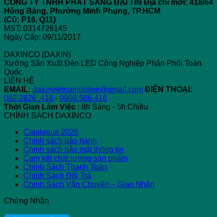
CÔNG TY TNHH PHÁT SÁNG ĐẠI TÍN
Địa chỉ mới: 418/64
Hồng Bàng, Phường Minh Phụng, TP.HCM
(Cũ: P16, Q11)
MST: 0314726145
Ngày Cấp: 09/11/2017
DAXINCO (DAXIN)
Xưởng Sản Xuất Đèn LED Công Nghiệp Phân Phối Toàn
Quốc.
LIÊN HỆ
EMAIL:
daxinvietnamonline@gmail.com
ĐIỆN THOẠI:
082.2826 .418
-
0908.586.416
Thời Gian Làm Việc
: 8h Sáng - 5h Chiều
CHÍNH SÁCH DAXINCO
Catalogue 2026
Chính sách bảo hành
Chính sách bảo mật thông tin
Cam kết chất lượng sản phẩm
Chính Sách Thanh Toán
Chính Sách Đổi Trả
Chính Sách Vận Chuyển – Giao Nhận
Chứng Nhận