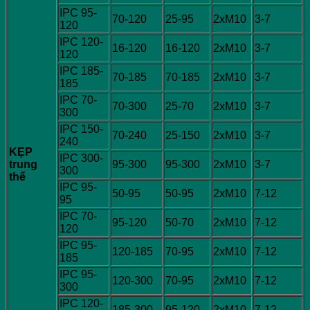
IPC 95-
70-120
25-95
2xM10
3-7
120
IPC 120-
16-120
16-120
2xM10
3-7
120
IPC 185-
70-185
70-185
2xM10
3-7
185
IPC 70-
70-300
25-70
2xM10
3-7
300
IPC 150-
70-240
25-150
2xM10
3-7
240
KẸP
IPC 300-
trung
95-300
95-300
2xM10
3-7
300
thế
IPC 95-
50-95
50-95
2xM10
7-12
95
IPC 70-
95-120
50-70
2xM10
7-12
120
IPC 95-
120-185
70-95
2xM10
7-12
185
IPC 95-
120-300
70-95
2xM10
7-12
300
IPC 120-
185-300
95-120
2xM10
7-12