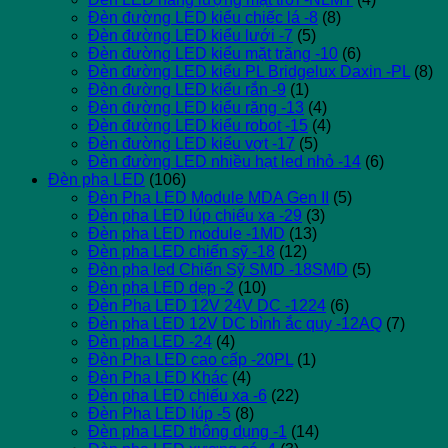
Đèn đường LED kiểu chiếc lá -8
(8)
Đèn đường LED kiểu lưới -7
(5)
Đèn đường LED kiểu mặt trăng -10
(6)
Đèn đường LED kiểu PL Bridgelux Daxin -PL
(8)
Đèn đường LED kiểu rắn -9
(1)
Đèn đường LED kiểu răng -13
(4)
Đèn đường LED kiểu robot -15
(4)
Đèn đường LED kiểu vợt -17
(5)
Đèn đường LED nhiều hạt led nhỏ -14
(6)
Đèn pha LED
(106)
Đèn Pha LED Module MDA Gen II
(5)
Đèn pha LED lúp chiếu xa -29
(3)
Đèn pha LED module -1MD
(13)
Đèn pha LED chiến sỹ -18
(12)
Đèn pha led Chiến Sỹ SMD -18SMD
(5)
Đèn pha LED dẹp -2
(10)
Đèn Pha LED 12V 24V DC -1224
(6)
Đèn pha LED 12V DC bình ắc quy -12AQ
(7)
Đèn pha LED -24
(4)
Đèn Pha LED cao cấp -20PL
(1)
Đèn Pha LED Khác
(4)
Đèn pha LED chiếu xa -6
(22)
Đèn Pha LED lúp -5
(8)
Đèn pha LED thông dụng -1
(14)