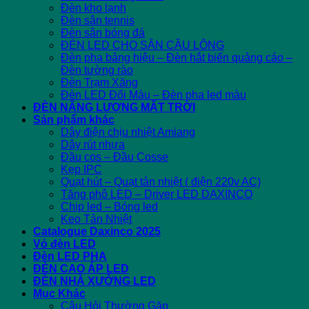
Đèn kho lạnh
Đèn sân tennis
Đèn sân bóng đá
ĐÈN LED CHO SÂN CẦU LÔNG
Đèn pha bảng hiệu – Đèn hắt biển quảng cáo –
Đèn tường rào
Đèn Trạm Xăng
Đèn LED Đổi Màu – Đèn pha led màu
ĐÈN NĂNG LƯỢNG MẶT TRỜI
Sản phẩm khác
Dây điện chịu nhiệt Amiang
Dây rút nhựa
Đầu cos – Đầu Cosse
Kẹp IPC
Quạt hút – Quạt tản nhiệt ( điện 220v AC)
Tăng phô LED – Driver LED DAXINCO
Chip led – Bóng led
Keo Tản Nhiệt
Catalogue Daxinco 2025
Vỏ đèn LED
Đèn LED PHA
ĐÈN CAO ÁP LED
ĐÈN NHÀ XƯỞNG LED
Mục Khác
Câu Hỏi Thường Gặp