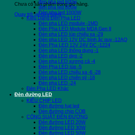
đèn pha led 600w
Chưa có sản phẩm trong giỏ hàng.
đèn pha led 800w
Đèn pha led 1000W
Quay trở lại cửa hàng
Kiểu Dáng Đèn Pha LED
Đèn pha LED module -1MD
Đèn Pha LED Module MDA Gen II
Đèn pha LED lúp chiếu xa -29
Đèn pha LED 12V DC bình ắc quy -12AQ
Đèn Pha LED 12V 24V DC -1224
Đèn pha LED thông dụng -1
Đèn pha LED dẹp -2
Đèn pha LED xương cá -4
Đèn Pha LED lúp -5
Đèn pha LED chiếu xa -6 -28
Đèn pha LED chiến sỹ -18
Đèn pha LED -24
Đèn Pha LED Khác
Đèn đường LED
KIỂU CHIP LED
Đèn đường hạt led
Đèn đường chip COB
CÔNG SUẤT ĐÈN ĐƯỜNG
Đèn đường LED 20W
Đèn đường LED 30W
Đèn đường LED 50W