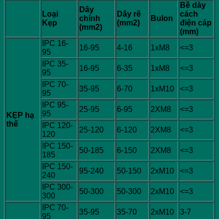
Bề dày
Dây
Loại
Dây rẽ
cách
chính
Bulon
Kẹp
(mm2)
điện cáp
(mm2)
(mm)
IPC 16-
16-95
4-16
1xM8
<=3
95
IPC 35-
16-95
6-35
1xM8
<=3
95
IPC 70-
35-95
6-70
1xM10
<=3
95
IPC 95-
25-95
6-95
2XM8
<=3
95
KẸP hạ
thế
IPC 120-
25-120
6-120
2XM8
<=3
120
IPC 150-
50-185
6-150
2XM8
<=3
185
IPC 150-
95-240
50-150
2xM10
<=3
240
IPC 300-
50-300
50-300
2xM10
<=3
300
IPC 70-
35-95
35-70
2xM10
3-7
95