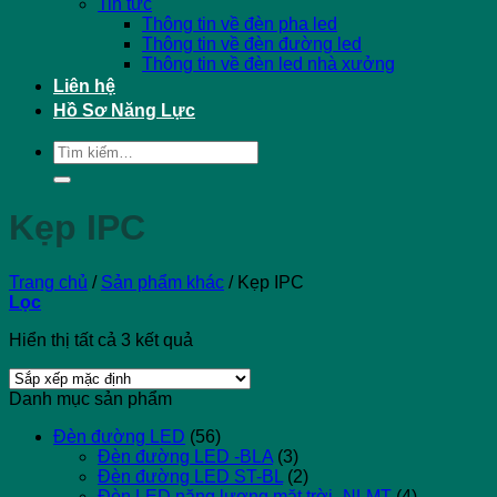
Tin tức
Thông tin về đèn pha led
Thông tin về đèn đường led
Thông tin về đèn led nhà xưởng
Liên hệ
Hồ Sơ Năng Lực
Tìm
kiếm:
Kẹp IPC
Trang chủ
/
Sản phẩm khác
/
Kẹp IPC
Lọc
Hiển thị tất cả 3 kết quả
Danh mục sản phẩm
Đèn đường LED
(56)
Đèn đường LED -BLA
(3)
Đèn đường LED ST-BL
(2)
Đèn LED năng lượng mặt trời -NLMT
(4)