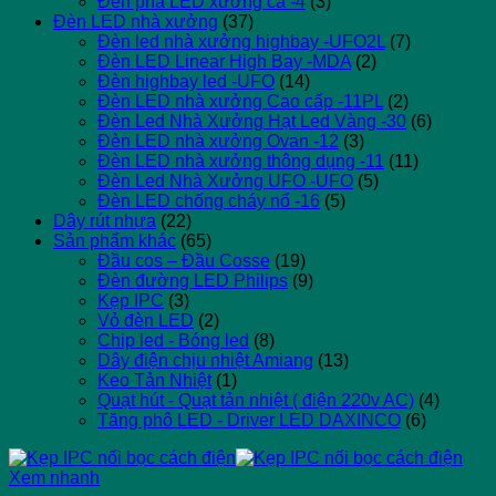
Đèn pha LED xương cá -4
(3)
Đèn LED nhà xưởng
(37)
Đèn led nhà xưởng highbay -UFO2L
(7)
Đèn LED Linear High Bay -MDA
(2)
Đèn highbay led -UFO
(14)
Đèn LED nhà xưởng Cao cấp -11PL
(2)
Đèn Led Nhà Xưởng Hạt Led Vàng -30
(6)
Đèn LED nhà xưởng Ovan -12
(3)
Đèn LED nhà xưởng thông dụng -11
(11)
Đèn Led Nhà Xưởng UFO -UFO
(5)
Đèn LED chống cháy nổ -16
(5)
Dây rút nhựa
(22)
Sản phẩm khác
(65)
Đầu cos – Đầu Cosse
(19)
Đèn đường LED Philips
(9)
Kẹp IPC
(3)
Vỏ đèn LED
(2)
Chip led - Bóng led
(8)
Dây điện chịu nhiệt Amiang
(13)
Keo Tản Nhiệt
(1)
Quạt hút - Quạt tản nhiệt ( điện 220v AC)
(4)
Tăng phô LED - Driver LED DAXINCO
(6)
Xem nhanh