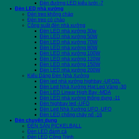
Đèn đường LED kiểu lưới -7
Đèn LED nhà xưởng
Đèn treo không chảo
Đèn treo có chảo
Công suất đèn nhà xưởng
Đèn LED nhà xưởng 30w
Đèn LED nhà xưởng 50W
Đèn LED nhà xưởng 70W
Đèn LED nhà xưởng 80W
Đèn LED nhà xưởng 100W
Đèn LED nhà xưởng 120W
Đèn LED nhà xưởng 150W
Đèn LED nhà xưởng 200W
Kiểu Dáng Đèn Nhà Xưởng
Đèn led nhà xưởng highbay -UFO2L
Đèn Led Nhà Xưởng Hạt Led Vàng -30
Đèn LED Linear High Bay -MDA
Đèn LED nhà xưởng thông dụng -11
Đèn highbay led -UFO
Đèn Led Nhà Xưởng UFO -UFO
Đèn LED chống cháy nổ -16
Đèn chuyên dụng
ĐÈN SÂN PICKELBALL
Đèn LED đánh cá
Đèn LED Công Trình