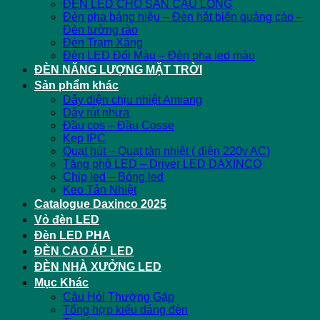
ĐÈN LED CHO SÂN CẦU LÔNG
Đèn pha bảng hiệu – Đèn hắt biển quảng cáo –
Đèn tường rào
Đèn Trạm Xăng
Đèn LED Đổi Màu – Đèn pha led màu
ĐÈN NĂNG LƯỢNG MẶT TRỜI
Sản phẩm khác
Dây điện chịu nhiệt Amiang
Dây rút nhựa
Đầu cos – Đầu Cosse
Kẹp IPC
Quạt hút – Quạt tản nhiệt ( điện 220v AC)
Tăng phô LED – Driver LED DAXINCO
Chip led – Bóng led
Keo Tản Nhiệt
Catalogue Daxinco 2025
Vỏ đèn LED
Đèn LED PHA
ĐÈN CAO ÁP LED
ĐÈN NHÀ XƯỞNG LED
Mục Khác
Câu Hỏi Thường Gặp
Tổng hợp kiểu dáng đèn