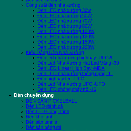
Công suất đèn nhà xưởng
Đèn LED nhà xưởng 30w
Đèn LED nhà xưởng 50W
Đèn LED nhà xưởng 70W
Đèn LED nhà xưởng 80W
Đèn LED nhà xưởng 100W
Đèn LED nhà xưởng 120W
Đèn LED nhà xưởng 150W
Đèn LED nhà xưởng 200W
Kiểu Dáng Đèn Nhà Xưởng
Đèn led nhà xưởng highbay -UFO2L
Đèn Led Nhà Xưởng Hạt Led Vàng -30
Đèn LED Linear High Bay -MDA
Đèn LED nhà xưởng thông dụng -11
Đèn highbay led -UFO
Đèn Led Nhà Xưởng UFO -UFO
Đèn LED chống cháy nổ -16
Đèn chuyên dụng
ĐÈN SÂN PICKELBALL
Đèn LED đánh cá
Đèn LED Công Trình
Đèn kho lạnh
Đèn sân tennis
Đèn sân bóng đá