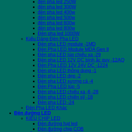
đèn pha led 250W
đèn pha led 300W
đèn pha led 400w
đèn pha led 500w
đèn pha led 600w
đèn pha led 800w
Đèn pha led 1000W
Kiểu Dáng Đèn Pha LED
Đèn pha LED module -1MD
Đèn Pha LED Module MDA Gen II
Đèn pha LED lúp chiếu xa -29
Đèn pha LED 12V DC bình ắc quy -12AQ
Đèn Pha LED 12V 24V DC -1224
Đèn pha LED thông dụng -1
Đèn pha LED dẹp -2
Đèn pha LED xương cá -4
Đèn Pha LED lúp -5
Đèn pha LED chiếu xa -6 -28
Đèn pha LED chiến sỹ -18
Đèn pha LED -24
Đèn Pha LED Khác
Đèn đường LED
KIỂU CHIP LED
Đèn đường hạt led
Đèn đường chip COB