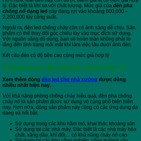
lý. Đặc biệt là khi so với chất lượng. Mức giá của
đèn pha
chống nổ
dạng led
này đang rơi vào khoảng 600,000 –
2,200,000 tùy công suất.
Ngoài ra, đèn led chống cháy còn có ánh sáng dễ chịu. Sản
phẩm có thể thay đổi góc chiếu tùy vào mục đích sử dụng.
Với nguồn sáng đủ dùng, bạn sẽ hoàn toàn không phải lo
lắng đến tình trạng mỏi mắt khi làm việc lâu dưới ánh đèn.
Kết cấu đèn có độ bền cao cùng mức giá hợp lý
Ứng dụng của đèn pha led chống cháy nổ
Xem thêm dòng
đèn led cho nhà xưởng
được dùng
nhiều nhất hiện nay.
Với khả năng phòng chống cháy hiệu quả, đèn pha chống
cháy nổ là sản phẩm được sử dụng vô cùng phổ biến hiện
nay. Hơn nữa, dòng sản phẩm này cũng có các ứng dụng đa
dạng và nổi bật:
Sử dụng trong các khu hầm mỏ, khai thác khoáng sản
Sử dụng tại các nhà máy. Đặc biệt là các nhà máy hóa
chất, xăng dầu, khí đốt… có khả năng cháy nổ cao
Sử dụng tại các khu công nghiệp, công trường xây