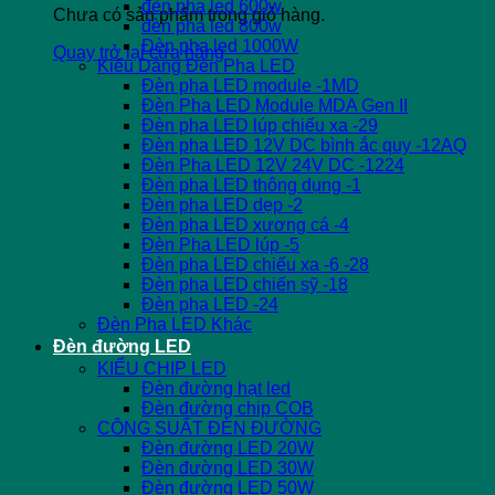
đèn pha led 600w
Chưa có sản phẩm trong giỏ hàng.
đèn pha led 800w
Đèn pha led 1000W
Quay trở lại cửa hàng
Kiểu Dáng Đèn Pha LED
Đèn pha LED module -1MD
Đèn Pha LED Module MDA Gen II
Đèn pha LED lúp chiếu xa -29
Đèn pha LED 12V DC bình ắc quy -12AQ
Đèn Pha LED 12V 24V DC -1224
Đèn pha LED thông dụng -1
Đèn pha LED dẹp -2
Đèn pha LED xương cá -4
Đèn Pha LED lúp -5
Đèn pha LED chiếu xa -6 -28
Đèn pha LED chiến sỹ -18
Đèn pha LED -24
Đèn Pha LED Khác
Đèn đường LED
KIỂU CHIP LED
Đèn đường hạt led
Đèn đường chip COB
CÔNG SUẤT ĐÈN ĐƯỜNG
Đèn đường LED 20W
Đèn đường LED 30W
Đèn đường LED 50W