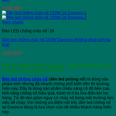
1,530,000
₫
Xem nhanh
Đèn LED chống cháy nổ -16
Đèn led chống cháy nổ 150W Daxinco (Không phát sinh tia
lửa)
2,620,000
₫
Đèn led chống cháy nổ Daxinco – giải pháp chiếu sáng
an toàn cho công trình của bạn
Đèn led chống cháy nổ
(
đèn led phòng nổ
) là dòng sản
phẩm mới nhưng đã nhanh chóng phổ biến trên thị trường
hiện nay. Đây là dòng sản phẩm chiếu sáng có độ bền cao,
khả năng chống nổ hiệu quả, tránh rò rỉ tia lửa điện khi hư
hỏng. Từ đó làm giảm nguy cơ cháy nổ trong môi trường làm
việc dễ cháy. Với những ưu điểm nổi trội, đèn led chống nổ
tại Daxinco đang là lựa chọn của rất nhiều khách hàng hiện
nay.