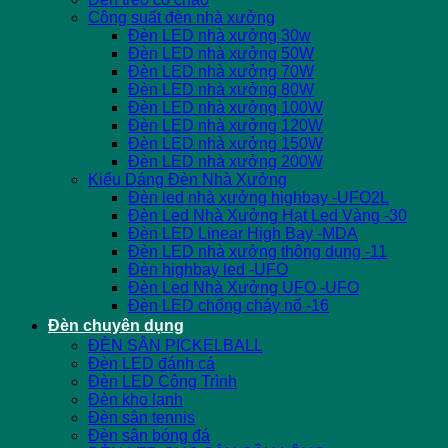
Công suất đèn nhà xưởng
Đèn LED nhà xưởng 30w
Đèn LED nhà xưởng 50W
Đèn LED nhà xưởng 70W
Đèn LED nhà xưởng 80W
Đèn LED nhà xưởng 100W
Đèn LED nhà xưởng 120W
Đèn LED nhà xưởng 150W
Đèn LED nhà xưởng 200W
Kiểu Dáng Đèn Nhà Xưởng
Đèn led nhà xưởng highbay -UFO2L
Đèn Led Nhà Xưởng Hạt Led Vàng -30
Đèn LED Linear High Bay -MDA
Đèn LED nhà xưởng thông dụng -11
Đèn highbay led -UFO
Đèn Led Nhà Xưởng UFO -UFO
Đèn LED chống cháy nổ -16
Đèn chuyên dụng
ĐÈN SÂN PICKELBALL
Đèn LED đánh cá
Đèn LED Công Trình
Đèn kho lạnh
Đèn sân tennis
Đèn sân bóng đá