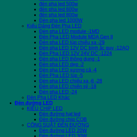
đèn pha led 500w
đèn pha led 600w
đèn pha led 800w
Đèn pha led 1000W
Kiểu Dáng Đèn Pha LED
Đèn pha LED module -1MD
Đèn Pha LED Module MDA Gen II
Đèn pha LED lúp chiếu xa -29
Đèn pha LED 12V DC bình ắc quy -12AQ
Đèn Pha LED 12V 24V DC -1224
Đèn pha LED thông dụng -1
Đèn pha LED dẹp -2
Đèn pha LED xương cá -4
Đèn Pha LED lúp -5
Đèn pha LED chiếu xa -6 -28
Đèn pha LED chiến sỹ -18
Đèn pha LED -24
Đèn Pha LED Khác
Đèn đường LED
KIỂU CHIP LED
Đèn đường hạt led
Đèn đường chip COB
CÔNG SUẤT ĐÈN ĐƯỜNG
Đèn đường LED 20W
Đèn đường LED 30W