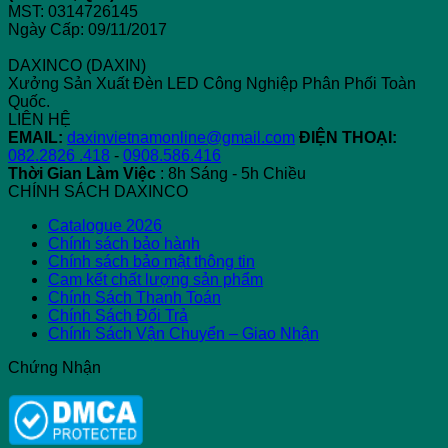
MST: 0314726145
Ngày Cấp: 09/11/2017
DAXINCO (DAXIN)
Xưởng Sản Xuất Đèn LED Công Nghiệp Phân Phối Toàn
Quốc.
LIÊN HỆ
EMAIL:
daxinvietnamonline@gmail.com
ĐIỆN THOẠI:
082.2826 .418
-
0908.586.416
Thời Gian Làm Việc
: 8h Sáng - 5h Chiều
CHÍNH SÁCH DAXINCO
Catalogue 2026
Chính sách bảo hành
Chính sách bảo mật thông tin
Cam kết chất lượng sản phẩm
Chính Sách Thanh Toán
Chính Sách Đổi Trả
Chính Sách Vận Chuyển – Giao Nhận
Chứng Nhận