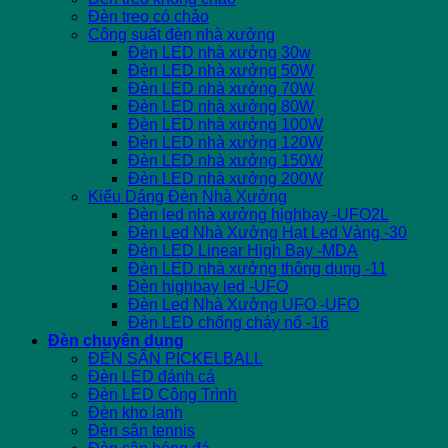
Đèn treo có chảo
Công suất đèn nhà xưởng
Đèn LED nhà xưởng 30w
Đèn LED nhà xưởng 50W
Đèn LED nhà xưởng 70W
Đèn LED nhà xưởng 80W
Đèn LED nhà xưởng 100W
Đèn LED nhà xưởng 120W
Đèn LED nhà xưởng 150W
Đèn LED nhà xưởng 200W
Kiểu Dáng Đèn Nhà Xưởng
Đèn led nhà xưởng highbay -UFO2L
Đèn Led Nhà Xưởng Hạt Led Vàng -30
Đèn LED Linear High Bay -MDA
Đèn LED nhà xưởng thông dụng -11
Đèn highbay led -UFO
Đèn Led Nhà Xưởng UFO -UFO
Đèn LED chống cháy nổ -16
Đèn chuyên dụng
ĐÈN SÂN PICKELBALL
Đèn LED đánh cá
Đèn LED Công Trình
Đèn kho lạnh
Đèn sân tennis