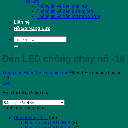
Tin tức
Thông tin về đèn pha led
Thông tin về đèn đường led
Thông tin về đèn led nhà xưởng
Liên hệ
Hồ Sơ Năng Lực
Tìm
kiếm:
Đèn LED chống cháy nổ -16
Trang chủ
/
Đèn LED nhà xưởng
/
Đèn LED chống cháy nổ
-16
Lọc
Hiển thị tất cả 5 kết quả
Danh mục sản phẩm
Đèn đường LED
(56)
Đèn đường LED -BLA
(3)
Đèn đường LED ST-BL
(2)