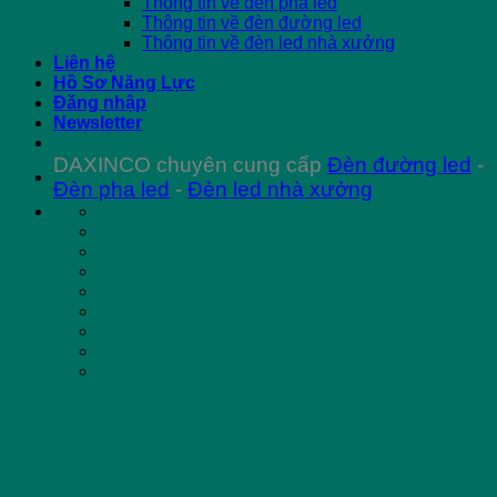
Thông tin về đèn pha led
Thông tin về đèn đường led
Thông tin về đèn led nhà xưởng
Liên hệ
Hồ Sơ Năng Lực
Đăng nhập
Newsletter
DAXINCO chuyên cung cấp
Đèn đường led
-
Đèn pha led
-
Đèn led nhà xưởng