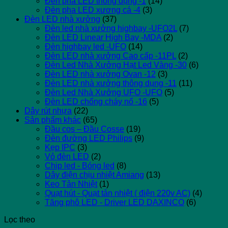
Đèn pha LED thông dụng -1
(14)
Đèn pha LED xương cá -4
(3)
Đèn LED nhà xưởng
(37)
Đèn led nhà xưởng highbay -UFO2L
(7)
Đèn LED Linear High Bay -MDA
(2)
Đèn highbay led -UFO
(14)
Đèn LED nhà xưởng Cao cấp -11PL
(2)
Đèn Led Nhà Xưởng Hạt Led Vàng -30
(6)
Đèn LED nhà xưởng Ovan -12
(3)
Đèn LED nhà xưởng thông dụng -11
(11)
Đèn Led Nhà Xưởng UFO -UFO
(5)
Đèn LED chống cháy nổ -16
(5)
Dây rút nhựa
(22)
Sản phẩm khác
(65)
Đầu cos – Đầu Cosse
(19)
Đèn đường LED Philips
(9)
Kẹp IPC
(3)
Vỏ đèn LED
(2)
Chip led - Bóng led
(8)
Dây điện chịu nhiệt Amiang
(13)
Keo Tản Nhiệt
(1)
Quạt hút - Quạt tản nhiệt ( điện 220v AC)
(4)
Tăng phô LED - Driver LED DAXINCO
(6)
Lọc theo