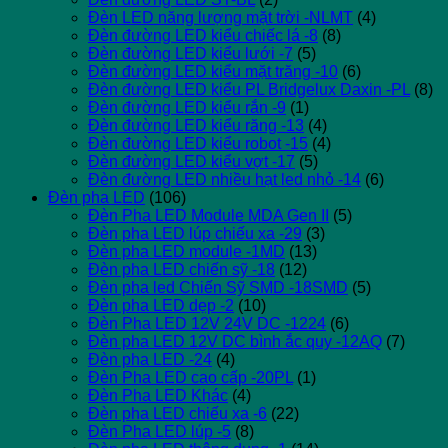
Đèn LED năng lượng mặt trời -NLMT
(4)
Đèn đường LED kiểu chiếc lá -8
(8)
Đèn đường LED kiểu lưới -7
(5)
Đèn đường LED kiểu mặt trăng -10
(6)
Đèn đường LED kiểu PL Bridgelux Daxin -PL
(8)
Đèn đường LED kiểu rắn -9
(1)
Đèn đường LED kiểu răng -13
(4)
Đèn đường LED kiểu robot -15
(4)
Đèn đường LED kiểu vợt -17
(5)
Đèn đường LED nhiều hạt led nhỏ -14
(6)
Đèn pha LED
(106)
Đèn Pha LED Module MDA Gen II
(5)
Đèn pha LED lúp chiếu xa -29
(3)
Đèn pha LED module -1MD
(13)
Đèn pha LED chiến sỹ -18
(12)
Đèn pha led Chiến Sỹ SMD -18SMD
(5)
Đèn pha LED dẹp -2
(10)
Đèn Pha LED 12V 24V DC -1224
(6)
Đèn pha LED 12V DC bình ắc quy -12AQ
(7)
Đèn pha LED -24
(4)
Đèn Pha LED cao cấp -20PL
(1)
Đèn Pha LED Khác
(4)
Đèn pha LED chiếu xa -6
(22)
Đèn Pha LED lúp -5
(8)