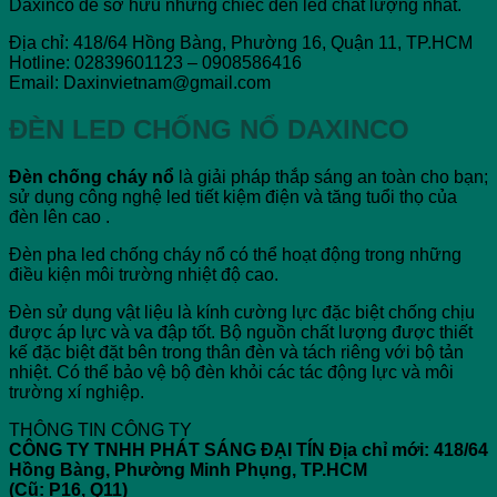
Daxinco để sở hữu những chiếc đèn led chất lượng nhất.
Địa chỉ: 418/64 Hồng Bàng, Phường 16, Quận 11, TP.HCM
Hotline: 02839601123 – 0908586416
Email: Daxinvietnam@gmail.com
ĐÈN LED CHỐNG NỔ DAXINCO
Đèn chống cháy nổ
là giải pháp thắp sáng an toàn cho bạn;
sử dụng công nghệ led tiết kiệm điện và tăng tuổi thọ của
đèn lên cao .
Đèn pha led chống cháy nổ có thể hoạt động trong những
điều kiện môi trường nhiệt độ cao.
Đèn sử dụng vật liệu là kính cường lực đặc biệt chống chịu
được áp lực và va đập tốt. Bộ nguồn chất lượng được thiết
kế đặc biệt đặt bên trong thân đèn và tách riêng với bộ tản
nhiệt. Có thể bảo vệ bộ đèn khỏi các tác động lực và môi
trường xí nghiệp.
THÔNG TIN CÔNG TY
CÔNG TY TNHH PHÁT SÁNG ĐẠI TÍN
Địa chỉ mới: 418/64
Hồng Bàng, Phường Minh Phụng, TP.HCM
(Cũ: P16, Q11)