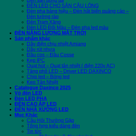
Đèn sân bóng đá
ĐÈN LED CHO SÂN CẦU LÔNG
Đèn pha bảng hiệu – Đèn hắt biển quảng cáo –
Đèn tường rào
Đèn Trạm Xăng
Đèn LED Đổi Màu – Đèn pha led màu
ĐÈN NĂNG LƯỢNG MẶT TRỜI
Sản phẩm khác
Dây điện chịu nhiệt Amiang
Dây rút nhựa
Đầu cos – Đầu Cosse
Kẹp IPC
Quạt hút – Quạt tản nhiệt ( điện 220v AC)
Tăng phô LED – Driver LED DAXINCO
Chip led – Bóng led
Keo Tản Nhiệt
Catalogue Daxinco 2025
Vỏ đèn LED
Đèn LED PHA
ĐÈN CAO ÁP LED
ĐÈN NHÀ XƯỞNG LED
Mục Khác
Câu Hỏi Thường Gặp
Tổng hợp kiểu dáng đèn
Tin tức