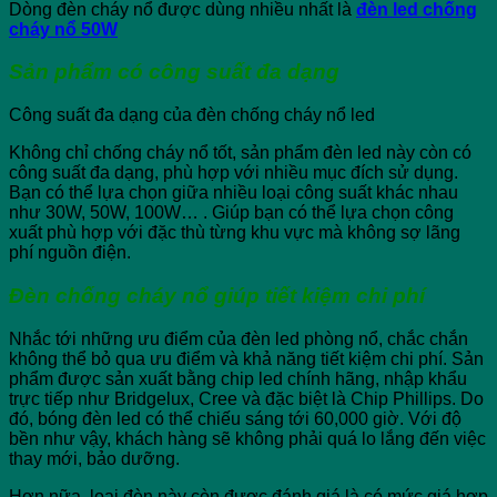
Dòng đèn cháy nổ được dùng nhiều nhất là
đèn led chống
cháy nổ 50W
Sản phẩm có công suất đa dạng
Công suất đa dạng của đèn chống cháy nổ led
Không chỉ chống cháy nổ tốt, sản phẩm đèn led này còn có
công suất đa dạng, phù hợp với nhiều mục đích sử dụng.
Bạn có thể lựa chọn giữa nhiều loại công suất khác nhau
như 30W, 50W, 100W… . Giúp bạn có thể lựa chọn công
xuất phù hợp với đặc thù từng khu vực mà không sợ lãng
phí nguồn điện.
Đèn chống cháy nổ giúp tiết kiệm chi phí
Nhắc tới những ưu điểm của đèn led phòng nổ, chắc chắn
không thể bỏ qua ưu điểm và khả năng tiết kiệm chi phí. Sản
phẩm được sản xuất bằng chip led chính hãng, nhập khẩu
trực tiếp như Bridgelux, Cree và đặc biệt là Chip Phillips. Do
đó, bóng đèn led có thể chiếu sáng tới 60,000 giờ. Với độ
bền như vậy, khách hàng sẽ không phải quá lo lắng đến việc
thay mới, bảo dưỡng.
Hơn nữa, loại đèn này còn được đánh giá là có mức giá hợp