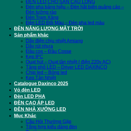
ĐÈN LED CHO SÂN CẦU LÔNG
Đèn pha bảng hiệu – Đèn hắt biển quảng cáo –
Đèn tường rào
Đèn Trạm Xăng
Đèn LED Đổi Màu – Đèn pha led màu
ĐÈN NĂNG LƯỢNG MẶT TRỜI
Sản phẩm khác
Dây điện chịu nhiệt Amiang
Dây rút nhựa
Đầu cos – Đầu Cosse
Kẹp IPC
Quạt hút – Quạt tản nhiệt ( điện 220v AC)
Tăng phô LED – Driver LED DAXINCO
Chip led – Bóng led
Keo Tản Nhiệt
Catalogue Daxinco 2025
Vỏ đèn LED
Đèn LED PHA
ĐÈN CAO ÁP LED
ĐÈN NHÀ XƯỞNG LED
Mục Khác
Câu Hỏi Thường Gặp
Tổng hợp kiểu dáng đèn