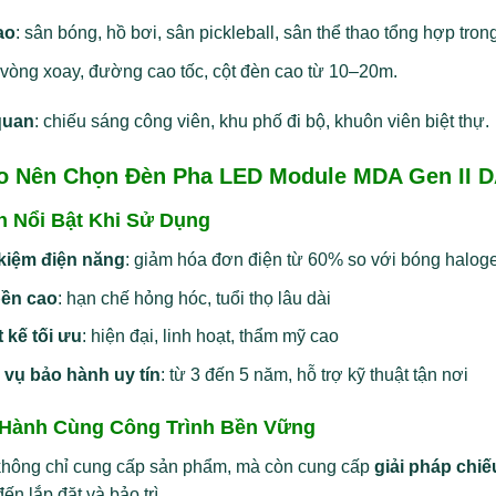
ao
: sân bóng, hồ bơi, sân pickleball, sân thể thao tổng hợp trong
 vòng xoay, đường cao tốc, cột đèn cao từ 10–20m.
quan
: chiếu sáng công viên, khu phố đi bộ, khuôn viên biệt thự.
ao Nên Chọn Đèn Pha LED Module MDA Gen II 
ch Nổi Bật Khi Sử Dụng
 kiệm điện năng
: giảm hóa đơn điện từ 60% so với bóng haloge
ền cao
: hạn chế hỏng hóc, tuổi thọ lâu dài
t kế tối ưu
: hiện đại, linh hoạt, thẩm mỹ cao
 vụ bảo hành uy tín
: từ 3 đến 5 năm, hỗ trợ kỹ thuật tận nơi
Hành Cùng Công Trình Bền Vững
không chỉ cung cấp sản phẩm, mà còn cung cấp
giải pháp chiế
đến lắp đặt và bảo trì.