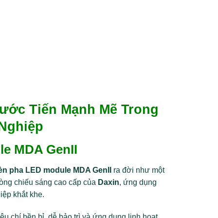
ước Tiến Mạnh Mẽ Trong
Nghiệp
le MDA GenII
èn pha LED module MDA GenII
ra đời như một
 dòng chiếu sáng cao cấp của
Daxin
, ứng dụng
iệp khắt khe.
u chí bền bỉ, dễ bảo trì và ứng dụng linh hoạt