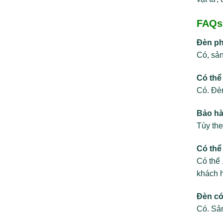
FAQs
Đèn p
Có, sản
Có thể
Có. Đèn
Bảo hà
Tùy th
Có thể
Có thể 
khách h
Đèn có
Có. Sản