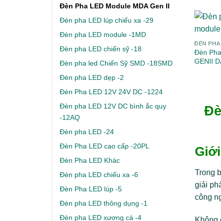
Đèn Pha LED Module MDA Gen II
Đèn pha LED lúp chiếu xa -29
Đèn pha LED module -1MD
ĐÈN PHA
Đèn pha LED chiến sỹ -18
Đèn Ph
GENII 
Đèn pha led Chiến Sỹ SMD -18SMD
Đèn pha LED dẹp -2
Đèn Pha LED 12V 24V DC -1224
Đèn pha LED 12V DC bình ắc quy
Đè
-12AQ
Đèn pha LED -24
Đèn Pha LED cao cấp -20PL
Giớ
Đèn Pha LED Khác
Trong b
Đèn pha LED chiếu xa -6
giải ph
Đèn Pha LED lúp -5
công ng
Đèn pha LED thông dụng -1
Đèn pha LED xương cá -4
Không c