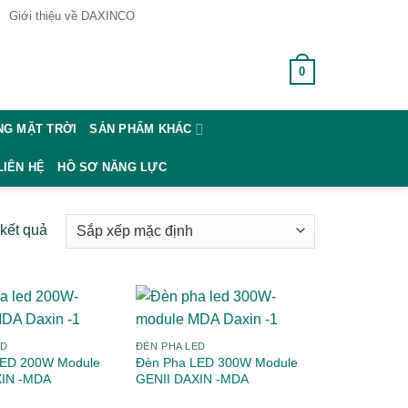
Giới thiệu về DAXINCO
0
GIỎ HÀNG /
0
₫
G MẶT TRỜI
SẢN PHẨM KHÁC
LIÊN HỆ
HỒ SƠ NĂNG LỰC
 kết quả
ED
ĐÈN PHA LED
LED 200W Module
Đèn Pha LED 300W Module
XIN -MDA
GENII DAXIN -MDA