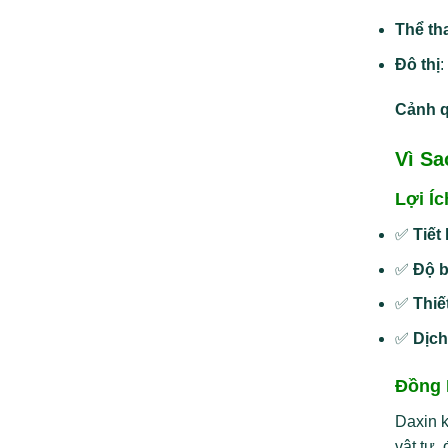
Thể th
Đô thị
:
Cảnh 
Vì S
Lợi Í
✅
Tiết
✅
Độ b
✅
Thiế
✅
Dịch
Đồng 
Daxin 
vật tư, 