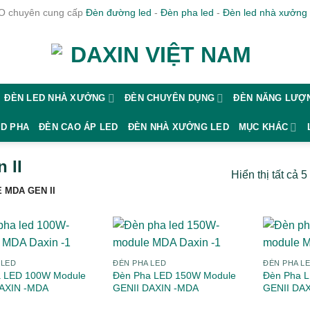
 chuyên cung cấp
Đèn đường led
-
Đèn pha led
-
Đèn led nhà xưởng
ĐÈN LED NHÀ XƯỞNG
ĐÈN CHUYÊN DỤNG
ĐÈN NĂNG LƯỢN
ED PHA
ĐÈN CAO ÁP LED
ĐÈN NHÀ XƯỞNG LED
MỤC KHÁC
 II
Hiển thị tất cả 5
 MDA GEN II
 LED
ĐÈN PHA LED
ĐÈN PHA L
a LED 100W Module
Đèn Pha LED 150W Module
Đèn Pha 
DAXIN -MDA
GENII DAXIN -MDA
GENII DA