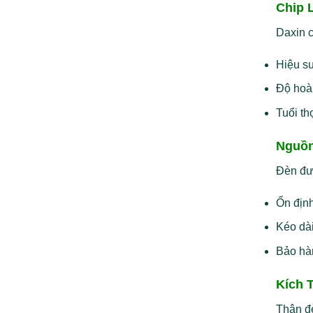
Chip 
Daxin c
Hiệu su
Độ hoà
Tuổi th
Nguồn
Đèn đư
Ổn định
Kéo dài
Bảo hà
Kích 
Thân đè