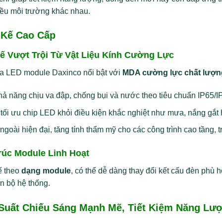
ều môi trường khác nhau.
 Kế Cao Cấp
ế Vượt Trội Từ Vật Liệu Kính Cường Lực
a LED module Daxinco nổi bật với
MDA cường lực chất lượn
ả năng chịu va đập, chống bụi và nước theo tiêu chuẩn IP65/I
tối ưu chip LED khỏi điều kiện khắc nghiệt như mưa, nắng gắt
ngoài hiện đại, tăng tính thẩm mỹ cho các công trình cao tầng, t
rúc Module Linh Hoạt
ế theo
dạng module
, có thể dễ dàng thay đổi kết cấu đèn ph
n bộ hệ thống.
Suất Chiếu Sáng Mạnh Mẽ, Tiết Kiệm Năng Lư