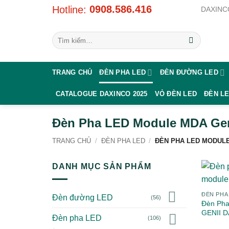
Bỏ
0908.586.416
Hotline:
DAXINCO
qua
nội
Tìm
dung
kiếm:
TRANG CHỦ
ĐÈN PHA LED
ĐÈN ĐƯỜNG LED
CATALOGUE DAXINCO 2025
VỎ ĐÈN LED
ĐÈN L
Đèn Pha LED Module MDA Gen
TRANG CHỦ
/
ĐÈN PHA LED
/
ĐÈN PHA LED MODULE
DANH MỤC SẢN PHẨM
ĐÈN PHA
Đèn đường LED
(56)
Đèn Ph
GENII 
Đèn pha LED
(106)