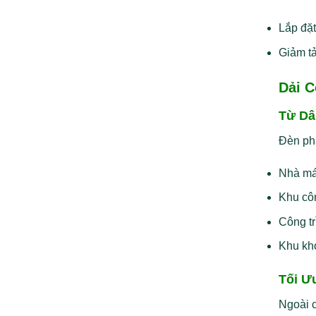
Lắp đặt
Giảm tả
Dải 
Từ Dâ
Đèn ph
Nhà má
Khu côn
Công tr
Khu kho
Tối Ư
Ngoài c