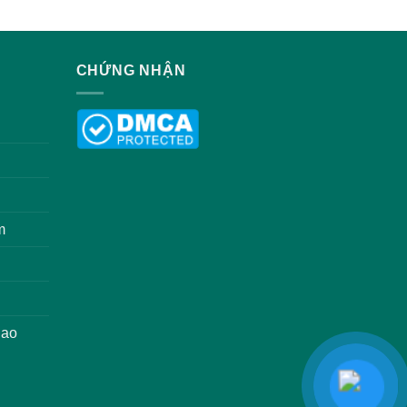
CHỨNG NHẬN
m
iao