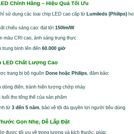
LED Chính Hãng – Hiệu Quả Tối Ưu
hỉ sử dụng các loại chip LED cao cấp từ
Lumileds (Philips)
ho
ất chiếu sáng cao: đạt tới
150lm/W
n màu CRI cao, ánh sáng trung thực
ọ trung bình lên đến
60.000 giờ
 LED Chất Lượng Cao
ợc trang bị bộ nguồn
Done hoặc Philips
, đảm bảo:
 dòng điện, tránh hiện tượng chớp nháy
 tuổi thọ tổng thể của sản phẩm
nh từ
3 đến 5 năm
, bảo vệ tối đa quyền lợi người tiêu dùng
Thước Gọn Nhẹ, Dễ Lắp Đặt
n được tối ưu về trọng lượng và kích thước, giúp: