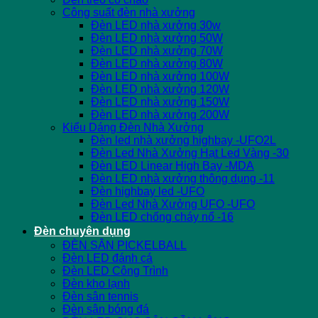
Công suất đèn nhà xưởng
Đèn LED nhà xưởng 30w
Đèn LED nhà xưởng 50W
Đèn LED nhà xưởng 70W
Đèn LED nhà xưởng 80W
Đèn LED nhà xưởng 100W
Đèn LED nhà xưởng 120W
Đèn LED nhà xưởng 150W
Đèn LED nhà xưởng 200W
Kiểu Dáng Đèn Nhà Xưởng
Đèn led nhà xưởng highbay -UFO2L
Đèn Led Nhà Xưởng Hạt Led Vàng -30
Đèn LED Linear High Bay -MDA
Đèn LED nhà xưởng thông dụng -11
Đèn highbay led -UFO
Đèn Led Nhà Xưởng UFO -UFO
Đèn LED chống cháy nổ -16
Đèn chuyên dụng
ĐÈN SÂN PICKELBALL
Đèn LED đánh cá
Đèn LED Công Trình
Đèn kho lạnh
Đèn sân tennis
Đèn sân bóng đá