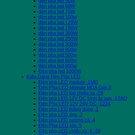
đèn pha led 50W
đèn pha led 60W
đèn pha led 70W
đèn pha led 100w
đèn pha led 120W
đèn pha led 150W
đèn pha led 200W
đèn pha led 250W
đèn pha led 300W
đèn pha led 400w
đèn pha led 500w
đèn pha led 600w
đèn pha led 800w
Đèn pha led 1000W
Kiểu Dáng Đèn Pha LED
Đèn pha LED module -1MD
Đèn Pha LED Module MDA Gen II
Đèn pha LED lúp chiếu xa -29
Đèn pha LED 12V DC bình ắc quy -12AQ
Đèn Pha LED 12V 24V DC -1224
Đèn pha LED thông dụng -1
Đèn pha LED dẹp -2
Đèn pha LED xương cá -4
Đèn Pha LED lúp -5
Đèn pha LED chiếu xa -6 -28