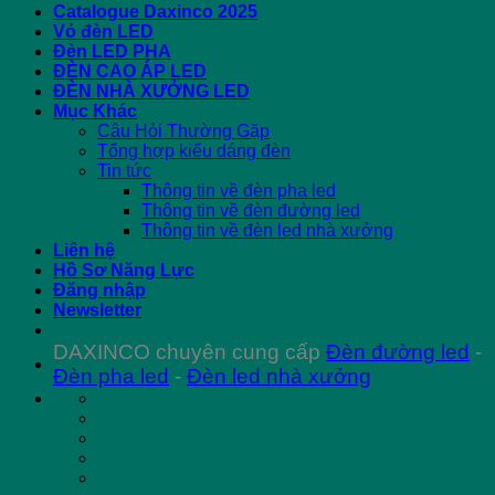
Catalogue Daxinco 2025
Vỏ đèn LED
Đèn LED PHA
ĐÈN CAO ÁP LED
ĐÈN NHÀ XƯỞNG LED
Mục Khác
Câu Hỏi Thường Gặp
Tổng hợp kiểu dáng đèn
Tin tức
Thông tin về đèn pha led
Thông tin về đèn đường led
Thông tin về đèn led nhà xưởng
Liên hệ
Hồ Sơ Năng Lực
Đăng nhập
Newsletter
DAXINCO chuyên cung cấp
Đèn đường led
-
Đèn pha led
-
Đèn led nhà xưởng