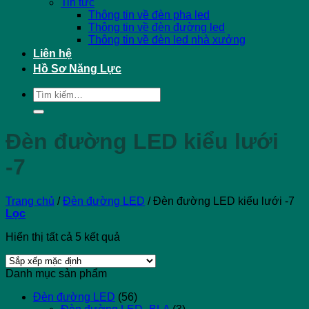
Tin tức
Thông tin về đèn pha led
Thông tin về đèn đường led
Thông tin về đèn led nhà xưởng
Liên hệ
Hồ Sơ Năng Lực
Tìm
kiếm:
Đèn đường LED kiểu lưới
-7
Trang chủ
/
Đèn đường LED
/
Đèn đường LED kiểu lưới -7
Lọc
Hiển thị tất cả 5 kết quả
Danh mục sản phẩm
Đèn đường LED
(56)