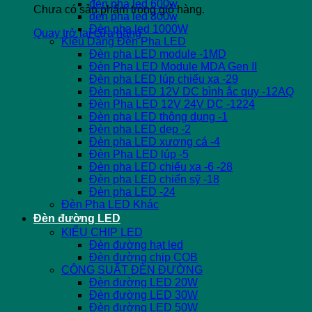
đèn pha led 600w
Chưa có sản phẩm trong giỏ hàng.
đèn pha led 800w
Đèn pha led 1000W
Quay trở lại cửa hàng
Kiểu Dáng Đèn Pha LED
Đèn pha LED module -1MD
Đèn Pha LED Module MDA Gen II
Đèn pha LED lúp chiếu xa -29
Đèn pha LED 12V DC bình ắc quy -12AQ
Đèn Pha LED 12V 24V DC -1224
Đèn pha LED thông dụng -1
Đèn pha LED dẹp -2
Đèn pha LED xương cá -4
Đèn Pha LED lúp -5
Đèn pha LED chiếu xa -6 -28
Đèn pha LED chiến sỹ -18
Đèn pha LED -24
Đèn Pha LED Khác
Đèn đường LED
KIỂU CHIP LED
Đèn đường hạt led
Đèn đường chip COB
CÔNG SUẤT ĐÈN ĐƯỜNG
Đèn đường LED 20W
Đèn đường LED 30W
Đèn đường LED 50W