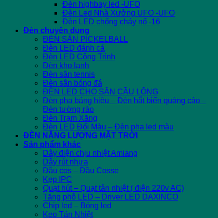
Đèn highbay led -UFO
Đèn Led Nhà Xưởng UFO -UFO
Đèn LED chống cháy nổ -16
Đèn chuyên dụng
ĐÈN SÂN PICKELBALL
Đèn LED đánh cá
Đèn LED Công Trình
Đèn kho lạnh
Đèn sân tennis
Đèn sân bóng đá
ĐÈN LED CHO SÂN CẦU LÔNG
Đèn pha bảng hiệu – Đèn hắt biển quảng cáo –
Đèn tường rào
Đèn Trạm Xăng
Đèn LED Đổi Màu – Đèn pha led màu
ĐÈN NĂNG LƯỢNG MẶT TRỜI
Sản phẩm khác
Dây điện chịu nhiệt Amiang
Dây rút nhựa
Đầu cos – Đầu Cosse
Kẹp IPC
Quạt hút – Quạt tản nhiệt ( điện 220v AC)
Tăng phô LED – Driver LED DAXINCO
Chip led – Bóng led
Keo Tản Nhiệt