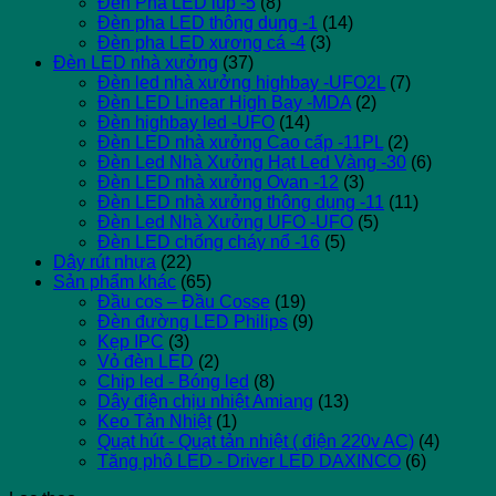
Đèn Pha LED lúp -5
(8)
Đèn pha LED thông dụng -1
(14)
Đèn pha LED xương cá -4
(3)
Đèn LED nhà xưởng
(37)
Đèn led nhà xưởng highbay -UFO2L
(7)
Đèn LED Linear High Bay -MDA
(2)
Đèn highbay led -UFO
(14)
Đèn LED nhà xưởng Cao cấp -11PL
(2)
Đèn Led Nhà Xưởng Hạt Led Vàng -30
(6)
Đèn LED nhà xưởng Ovan -12
(3)
Đèn LED nhà xưởng thông dụng -11
(11)
Đèn Led Nhà Xưởng UFO -UFO
(5)
Đèn LED chống cháy nổ -16
(5)
Dây rút nhựa
(22)
Sản phẩm khác
(65)
Đầu cos – Đầu Cosse
(19)
Đèn đường LED Philips
(9)
Kẹp IPC
(3)
Vỏ đèn LED
(2)
Chip led - Bóng led
(8)
Dây điện chịu nhiệt Amiang
(13)
Keo Tản Nhiệt
(1)
Quạt hút - Quạt tản nhiệt ( điện 220v AC)
(4)
Tăng phô LED - Driver LED DAXINCO
(6)