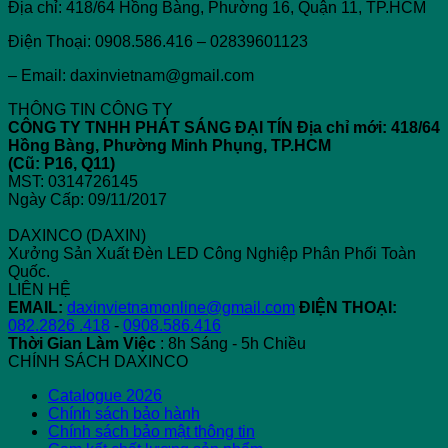
Địa chỉ: 418/64 Hồng Bàng, Phường 16, Quận 11, TP.HCM
Điện Thoại: 0908.586.416 – 02839601123
– Email: daxinvietnam@gmail.com
THÔNG TIN CÔNG TY
CÔNG TY TNHH PHÁT SÁNG ĐẠI TÍN
Địa chỉ mới: 418/64
Hồng Bàng, Phường Minh Phụng, TP.HCM
(Cũ: P16, Q11)
MST: 0314726145
Ngày Cấp: 09/11/2017
DAXINCO (DAXIN)
Xưởng Sản Xuất Đèn LED Công Nghiệp Phân Phối Toàn
Quốc.
LIÊN HỆ
EMAIL:
daxinvietnamonline@gmail.com
ĐIỆN THOẠI:
082.2826 .418
-
0908.586.416
Thời Gian Làm Việc
: 8h Sáng - 5h Chiều
CHÍNH SÁCH DAXINCO
Catalogue 2026
Chính sách bảo hành
Chính sách bảo mật thông tin