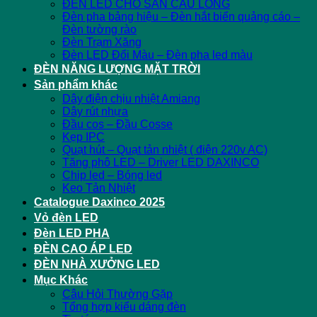
ĐÈN LED CHO SÂN CẦU LÔNG
Đèn pha bảng hiệu – Đèn hắt biển quảng cáo –
Đèn tường rào
Đèn Trạm Xăng
Đèn LED Đổi Màu – Đèn pha led màu
ĐÈN NĂNG LƯỢNG MẶT TRỜI
Sản phẩm khác
Dây điện chịu nhiệt Amiang
Dây rút nhựa
Đầu cos – Đầu Cosse
Kẹp IPC
Quạt hút – Quạt tản nhiệt ( điện 220v AC)
Tăng phô LED – Driver LED DAXINCO
Chip led – Bóng led
Keo Tản Nhiệt
Catalogue Daxinco 2025
Vỏ đèn LED
Đèn LED PHA
ĐÈN CAO ÁP LED
ĐÈN NHÀ XƯỞNG LED
Mục Khác
Câu Hỏi Thường Gặp
Tổng hợp kiểu dáng đèn