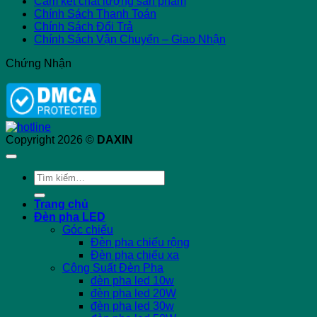
Cam kết chất lượng sản phẩm
Chính Sách Thanh Toán
Chính Sách Đổi Trả
Chính Sách Vận Chuyển – Giao Nhận
Chứng Nhận
Copyright 2026 ©
DAXIN
Tìm
kiếm:
Trang chủ
Đèn pha LED
Góc chiếu
Đèn pha chiếu rộng
Đèn pha chiếu xa
Công Suất Đèn Pha
đèn pha led 10w
đèn pha led 20W
đèn pha led 30w