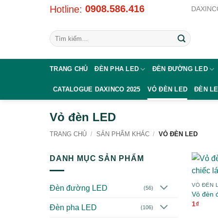
Bỏ
0908.586.416
Hotline:
DAXINCO
qua
nội
Tìm
dung
kiếm:
TRANG CHỦ
ĐÈN PHA LED
ĐÈN ĐƯỜNG LED
CATALOGUE DAXINCO 2025
VỎ ĐÈN LED
ĐÈN L
Vỏ đèn LED
TRANG CHỦ
/
SẢN PHẨM KHÁC
/
VỎ ĐÈN LED
DANH MỤC SẢN PHẨM
VỎ ĐÈN 
Đèn đường LED
(56)
Vỏ đèn đ
1
₫
Đèn pha LED
(106)