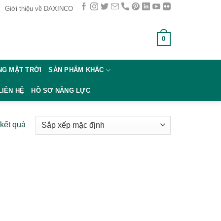
Giới thiệu về DAXINCO
0
GIỎ HÀNG /
0
₫
G MẶT TRỜI
SẢN PHẨM KHÁC
LIÊN HỆ
HỒ SƠ NĂNG LỰC
 kết quả