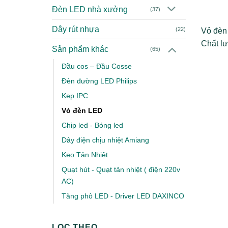
Đèn LED nhà xưởng
(37)
Dây rút nhựa
(22)
Vỏ đèn
Chất lư
Sản phẩm khác
(65)
Đầu cos – Đầu Cosse
Đèn đường LED Philips
Kẹp IPC
Vỏ đèn LED
Chip led - Bóng led
Dây điện chịu nhiệt Amiang
Keo Tản Nhiệt
Quạt hút - Quạt tản nhiệt ( điện 220v
AC)
Tăng phô LED - Driver LED DAXINCO
LỌC THEO