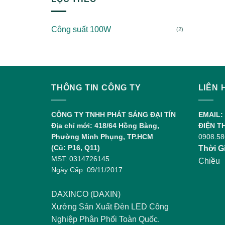
Công suất 100W
(2)
THÔNG TIN CÔNG TY
LIÊN 
CÔNG TY TNHH PHÁT SÁNG ĐẠI TÍN
EMAIL:
Địa chỉ mới: 418/64 Hồng Bàng,
ĐIỆN T
Phường Minh Phụng, TP.HCM
0908.58
(Cũ: P16, Q11)
Thời G
MST: 0314726145
Chiều
Ngày Cấp: 09/11/2017
DAXINCO (DAXIN)
Xưởng Sản Xuất Đèn LED Công
Nghiệp Phân Phối Toàn Quốc.