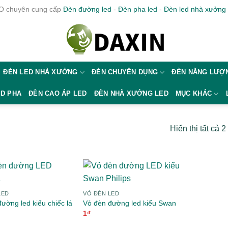
 chuyên cung cấp
Đèn đường led
-
Đèn pha led
-
Đèn led nhà xưởng
ĐÈN LED NHÀ XƯỞNG
ĐÈN CHUYÊN DỤNG
ĐÈN NĂNG LƯỢN
ED PHA
ĐÈN CAO ÁP LED
ĐÈN NHÀ XƯỞNG LED
MỤC KHÁC
Hiển thị tất cả 2
LED
VỎ ĐÈN LED
ường led kiểu chiếc lá
Vỏ đèn đường led kiểu Swan
1
₫