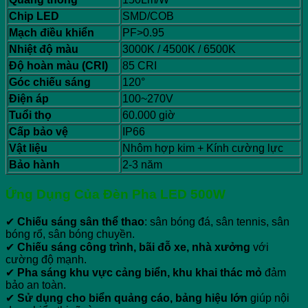
Chip LED
SMD/COB
Mạch điều khiển
PF>0.95
Nhiệt độ màu
3000K / 4500K / 6500K
Độ hoàn màu (CRI)
85 CRI
Góc chiếu sáng
120°
Điện áp
100~270V
Tuổi thọ
60.000 giờ
Cấp bảo vệ
IP66
Vật liệu
Nhôm hợp kim + Kính cường lực
Bảo hành
2-3 năm
Ứng Dụng Của Đèn Pha LED 500W
✔
Chiếu sáng sân thể thao
: sân bóng đá, sân tennis, sân
bóng rổ, sân bóng chuyền.
✔
Chiếu sáng công trình, bãi đỗ xe, nhà xưởng
với
cường độ mạnh.
✔
Pha sáng khu vực cảng biển, khu khai thác mỏ
đảm
bảo an toàn.
✔
Sử dụng cho biển quảng cáo, bảng hiệu lớn
giúp nội