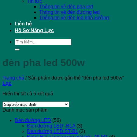
Tin tức
Thông tin về đèn pha led
Thông tin về đèn đường led
Thông tin về đèn led nhà xưởng
Liên hệ
Hồ Sơ Năng Lực
Tìm
kiếm:
đèn pha led 500w
Trang chủ
/
Sản phẩm được gắn thẻ “đèn pha led 500w”
Lọc
Hiển thị tất cả 5 kết quả
Danh mục sản phẩm
Đèn đường LED
(56)
Đèn đường LED -BLA
(3)
Đèn đường LED ST-BL
(2)
Đèn LED năng lượng mặt trời -NLMT
(4)