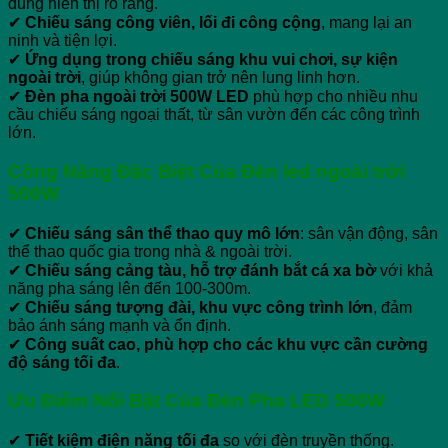
dung hiển thị rõ ràng.
✔
Chiếu sáng công viên, lối đi công cộng
, mang lại an
ninh và tiện lợi.
✔
Ứng dụng trong chiếu sáng khu vui chơi, sự kiện
ngoài trời
, giúp không gian trở nên lung linh hơn.
✔
Đèn pha ngoài trời 500W LED
phù hợp cho nhiều nhu
cầu chiếu sáng ngoại thất, từ sân vườn đến các công trình
lớn.
Công Năng Đặc Biệt Của Đèn led ngoài trời
500W
✔
Chiếu sáng sân thể thao quy mô lớn
: sân vận động, sân
thể thao quốc gia trong nhà & ngoài trời.
✔
Chiếu sáng cảng tàu, hỗ trợ đánh bắt cá xa bờ
với khả
năng pha sáng lên đến 100-300m.
✔
Chiếu sáng tượng đài, khu vực công trình lớn
, đảm
bảo ánh sáng mạnh và ổn định.
✔
Công suất cao, phù hợp cho các khu vực cần cường
độ sáng tối đa
.
Ưu Điểm Nổi Bật Của Đèn Pha LED 500W
✔
Tiết kiệm điện năng tối đa
so với đèn truyền thống.