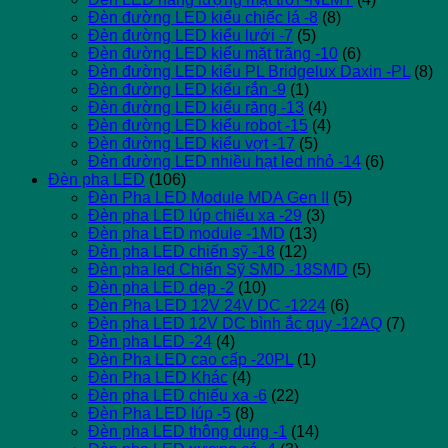
Đèn đường LED kiểu chiếc lá -8
(8)
Đèn đường LED kiểu lưới -7
(5)
Đèn đường LED kiểu mặt trăng -10
(6)
Đèn đường LED kiểu PL Bridgelux Daxin -PL
(8)
Đèn đường LED kiểu rắn -9
(1)
Đèn đường LED kiểu răng -13
(4)
Đèn đường LED kiểu robot -15
(4)
Đèn đường LED kiểu vợt -17
(5)
Đèn đường LED nhiều hạt led nhỏ -14
(6)
Đèn pha LED
(106)
Đèn Pha LED Module MDA Gen II
(5)
Đèn pha LED lúp chiếu xa -29
(3)
Đèn pha LED module -1MD
(13)
Đèn pha LED chiến sỹ -18
(12)
Đèn pha led Chiến Sỹ SMD -18SMD
(5)
Đèn pha LED dẹp -2
(10)
Đèn Pha LED 12V 24V DC -1224
(6)
Đèn pha LED 12V DC bình ắc quy -12AQ
(7)
Đèn pha LED -24
(4)
Đèn Pha LED cao cấp -20PL
(1)
Đèn Pha LED Khác
(4)
Đèn pha LED chiếu xa -6
(22)
Đèn Pha LED lúp -5
(8)
Đèn pha LED thông dụng -1
(14)