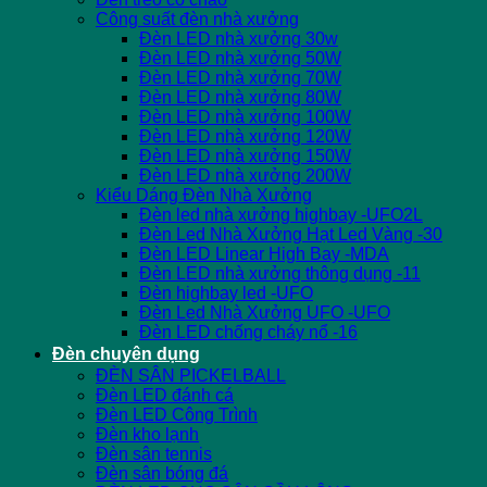
Công suất đèn nhà xưởng
Đèn LED nhà xưởng 30w
Đèn LED nhà xưởng 50W
Đèn LED nhà xưởng 70W
Đèn LED nhà xưởng 80W
Đèn LED nhà xưởng 100W
Đèn LED nhà xưởng 120W
Đèn LED nhà xưởng 150W
Đèn LED nhà xưởng 200W
Kiểu Dáng Đèn Nhà Xưởng
Đèn led nhà xưởng highbay -UFO2L
Đèn Led Nhà Xưởng Hạt Led Vàng -30
Đèn LED Linear High Bay -MDA
Đèn LED nhà xưởng thông dụng -11
Đèn highbay led -UFO
Đèn Led Nhà Xưởng UFO -UFO
Đèn LED chống cháy nổ -16
Đèn chuyên dụng
ĐÈN SÂN PICKELBALL
Đèn LED đánh cá
Đèn LED Công Trình
Đèn kho lạnh
Đèn sân tennis
Đèn sân bóng đá