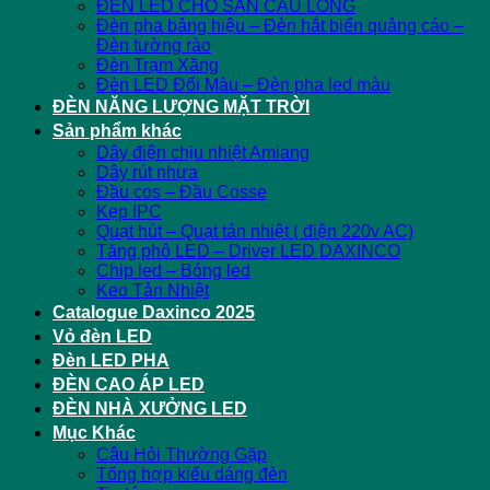
ĐÈN LED CHO SÂN CẦU LÔNG
Đèn pha bảng hiệu – Đèn hắt biển quảng cáo –
Đèn tường rào
Đèn Trạm Xăng
Đèn LED Đổi Màu – Đèn pha led màu
ĐÈN NĂNG LƯỢNG MẶT TRỜI
Sản phẩm khác
Dây điện chịu nhiệt Amiang
Dây rút nhựa
Đầu cos – Đầu Cosse
Kẹp IPC
Quạt hút – Quạt tản nhiệt ( điện 220v AC)
Tăng phô LED – Driver LED DAXINCO
Chip led – Bóng led
Keo Tản Nhiệt
Catalogue Daxinco 2025
Vỏ đèn LED
Đèn LED PHA
ĐÈN CAO ÁP LED
ĐÈN NHÀ XƯỞNG LED
Mục Khác
Câu Hỏi Thường Gặp
Tổng hợp kiểu dáng đèn