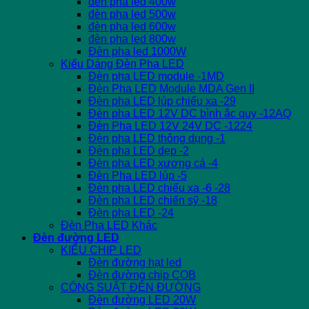
đèn pha led 400w
đèn pha led 500w
đèn pha led 600w
đèn pha led 800w
Đèn pha led 1000W
Kiểu Dáng Đèn Pha LED
Đèn pha LED module -1MD
Đèn Pha LED Module MDA Gen II
Đèn pha LED lúp chiếu xa -29
Đèn pha LED 12V DC bình ắc quy -12AQ
Đèn Pha LED 12V 24V DC -1224
Đèn pha LED thông dụng -1
Đèn pha LED dẹp -2
Đèn pha LED xương cá -4
Đèn Pha LED lúp -5
Đèn pha LED chiếu xa -6 -28
Đèn pha LED chiến sỹ -18
Đèn pha LED -24
Đèn Pha LED Khác
Đèn đường LED
KIỂU CHIP LED
Đèn đường hạt led
Đèn đường chip COB
CÔNG SUẤT ĐÈN ĐƯỜNG
Đèn đường LED 20W