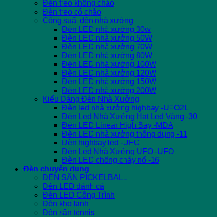
Đèn treo không chảo
Đèn treo có chảo
Công suất đèn nhà xưởng
Đèn LED nhà xưởng 30w
Đèn LED nhà xưởng 50W
Đèn LED nhà xưởng 70W
Đèn LED nhà xưởng 80W
Đèn LED nhà xưởng 100W
Đèn LED nhà xưởng 120W
Đèn LED nhà xưởng 150W
Đèn LED nhà xưởng 200W
Kiểu Dáng Đèn Nhà Xưởng
Đèn led nhà xưởng highbay -UFO2L
Đèn Led Nhà Xưởng Hạt Led Vàng -30
Đèn LED Linear High Bay -MDA
Đèn LED nhà xưởng thông dụng -11
Đèn highbay led -UFO
Đèn Led Nhà Xưởng UFO -UFO
Đèn LED chống cháy nổ -16
Đèn chuyên dụng
ĐÈN SÂN PICKELBALL
Đèn LED đánh cá
Đèn LED Công Trình
Đèn kho lạnh
Đèn sân tennis