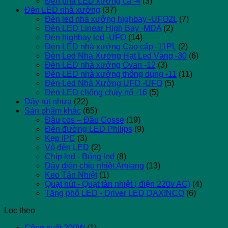
Đèn pha LED xương cá -4
(3)
Đèn LED nhà xưởng
(37)
Đèn led nhà xưởng highbay -UFO2L
(7)
Đèn LED Linear High Bay -MDA
(2)
Đèn highbay led -UFO
(14)
Đèn LED nhà xưởng Cao cấp -11PL
(2)
Đèn Led Nhà Xưởng Hạt Led Vàng -30
(6)
Đèn LED nhà xưởng Ovan -12
(3)
Đèn LED nhà xưởng thông dụng -11
(11)
Đèn Led Nhà Xưởng UFO -UFO
(5)
Đèn LED chống cháy nổ -16
(5)
Dây rút nhựa
(22)
Sản phẩm khác
(65)
Đầu cos – Đầu Cosse
(19)
Đèn đường LED Philips
(9)
Kẹp IPC
(3)
Vỏ đèn LED
(2)
Chip led - Bóng led
(8)
Dây điện chịu nhiệt Amiang
(13)
Keo Tản Nhiệt
(1)
Quạt hút - Quạt tản nhiệt ( điện 220v AC)
(4)
Tăng phô LED - Driver LED DAXINCO
(6)
Lọc theo
Công suất 200W
(1)