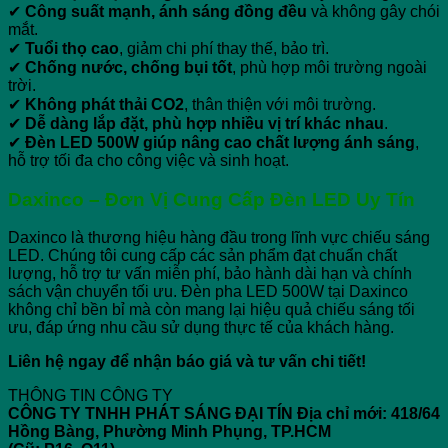
✔
Công suất mạnh, ánh sáng đồng đều
và không gây chói
mắt.
✔
Tuổi thọ cao
, giảm chi phí thay thế, bảo trì.
✔
Chống nước, chống bụi tốt
, phù hợp môi trường ngoài
trời.
✔
Không phát thải CO2
, thân thiện với môi trường.
✔
Dễ dàng lắp đặt, phù hợp nhiều vị trí khác nhau
.
✔
Đèn LED 500W giúp nâng cao chất lượng ánh sáng
,
hỗ trợ tối đa cho công việc và sinh hoạt.
Daxinco – Đơn Vị Cung Cấp Đèn LED Uy Tín
Daxinco là thương hiệu hàng đầu trong lĩnh vực chiếu sáng
LED. Chúng tôi cung cấp các sản phẩm đạt chuẩn chất
lượng, hỗ trợ tư vấn miễn phí, bảo hành dài hạn và chính
sách vận chuyển tối ưu. Đèn pha LED 500W tại Daxinco
không chỉ bền bỉ mà còn mang lại hiệu quả chiếu sáng tối
ưu, đáp ứng nhu cầu sử dụng thực tế của khách hàng.
Liên hệ ngay để nhận báo giá và tư vấn chi tiết!
THÔNG TIN CÔNG TY
CÔNG TY TNHH PHÁT SÁNG ĐẠI TÍN
Địa chỉ mới: 418/64
Hồng Bàng, Phường Minh Phụng, TP.HCM