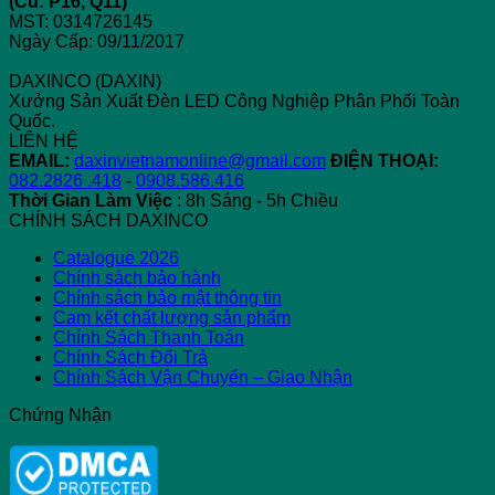
(Cũ: P16, Q11)
MST: 0314726145
Ngày Cấp: 09/11/2017
DAXINCO (DAXIN)
Xưởng Sản Xuất Đèn LED Công Nghiệp Phân Phối Toàn
Quốc.
LIÊN HỆ
EMAIL:
daxinvietnamonline@gmail.com
ĐIỆN THOẠI:
082.2826 .418
-
0908.586.416
Thời Gian Làm Việc
: 8h Sáng - 5h Chiều
CHÍNH SÁCH DAXINCO
Catalogue 2026
Chính sách bảo hành
Chính sách bảo mật thông tin
Cam kết chất lượng sản phẩm
Chính Sách Thanh Toán
Chính Sách Đổi Trả
Chính Sách Vận Chuyển – Giao Nhận
Chứng Nhận