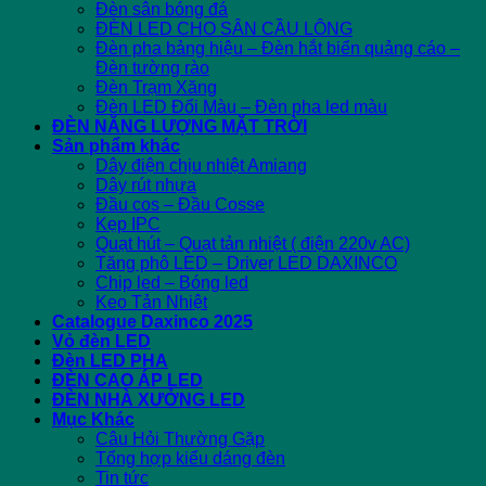
Đèn sân bóng đá
ĐÈN LED CHO SÂN CẦU LÔNG
Đèn pha bảng hiệu – Đèn hắt biển quảng cáo –
Đèn tường rào
Đèn Trạm Xăng
Đèn LED Đổi Màu – Đèn pha led màu
ĐÈN NĂNG LƯỢNG MẶT TRỜI
Sản phẩm khác
Dây điện chịu nhiệt Amiang
Dây rút nhựa
Đầu cos – Đầu Cosse
Kẹp IPC
Quạt hút – Quạt tản nhiệt ( điện 220v AC)
Tăng phô LED – Driver LED DAXINCO
Chip led – Bóng led
Keo Tản Nhiệt
Catalogue Daxinco 2025
Vỏ đèn LED
Đèn LED PHA
ĐÈN CAO ÁP LED
ĐÈN NHÀ XƯỞNG LED
Mục Khác
Câu Hỏi Thường Gặp
Tổng hợp kiểu dáng đèn
Tin tức