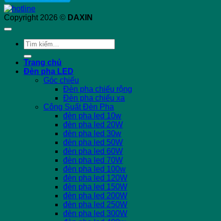
Copyright 2026 ©
DAXIN
Tìm
kiếm:
Trang chủ
Đèn pha LED
Góc chiếu
Đèn pha chiếu rộng
Đèn pha chiếu xa
Công Suất Đèn Pha
đèn pha led 10w
đèn pha led 20W
đèn pha led 30w
đèn pha led 50W
đèn pha led 60W
đèn pha led 70W
đèn pha led 100w
đèn pha led 120W
đèn pha led 150W
đèn pha led 200W
đèn pha led 250W
đèn pha led 300W