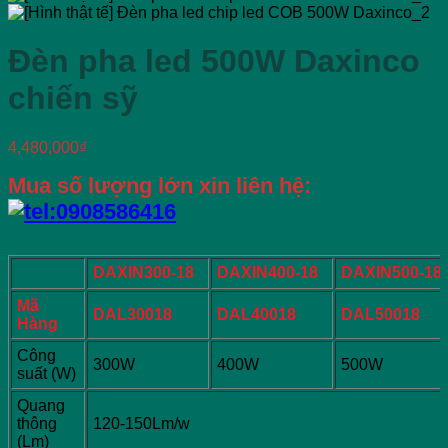
Đèn pha led 500W Daxinco
chiến sỹ
4,480,000
₫
Mua số lượng lớn xin liên hệ:
DAXIN300-18
DAXIN400-18
DAXIN500-18
Mã
DAL30018
DAL40018
DAL50018
Hàng
Công
300W
400W
500W
suất (W)
Quang
thông
120-150Lm/w
(Lm)