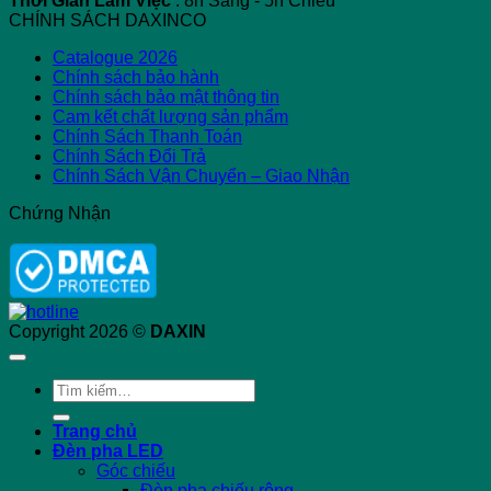
Thời Gian Làm Việc
: 8h Sáng - 5h Chiều
CHÍNH SÁCH DAXINCO
Catalogue 2026
Chính sách bảo hành
Chính sách bảo mật thông tin
Cam kết chất lượng sản phẩm
Chính Sách Thanh Toán
Chính Sách Đổi Trả
Chính Sách Vận Chuyển – Giao Nhận
Chứng Nhận
Copyright 2026 ©
DAXIN
Tìm
kiếm:
Trang chủ
Đèn pha LED
Góc chiếu
Đèn pha chiếu rộng