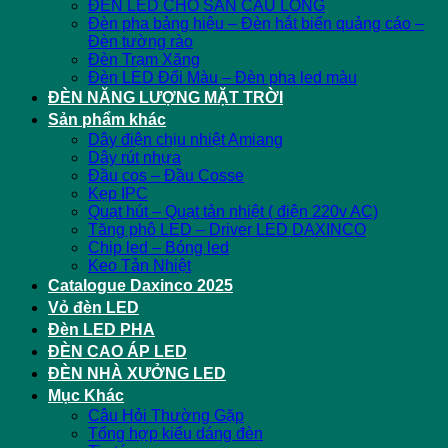
ĐÈN LED CHO SÂN CẦU LÔNG
Đèn pha bảng hiệu – Đèn hắt biển quảng cáo –
Đèn tường rào
Đèn Trạm Xăng
Đèn LED Đổi Màu – Đèn pha led màu
ĐÈN NĂNG LƯỢNG MẶT TRỜI
Sản phẩm khác
Dây điện chịu nhiệt Amiang
Dây rút nhựa
Đầu cos – Đầu Cosse
Kẹp IPC
Quạt hút – Quạt tản nhiệt ( điện 220v AC)
Tăng phô LED – Driver LED DAXINCO
Chip led – Bóng led
Keo Tản Nhiệt
Catalogue Daxinco 2025
Vỏ đèn LED
Đèn LED PHA
ĐÈN CAO ÁP LED
ĐÈN NHÀ XƯỞNG LED
Mục Khác
Câu Hỏi Thường Gặp
Tổng hợp kiểu dáng đèn