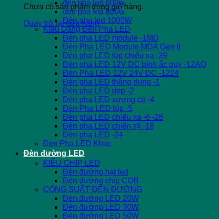
đèn pha led 600w
Chưa có sản phẩm trong giỏ hàng.
đèn pha led 800w
Đèn pha led 1000W
Quay trở lại cửa hàng
Kiểu Dáng Đèn Pha LED
Đèn pha LED module -1MD
Đèn Pha LED Module MDA Gen II
Đèn pha LED lúp chiếu xa -29
Đèn pha LED 12V DC bình ắc quy -12AQ
Đèn Pha LED 12V 24V DC -1224
Đèn pha LED thông dụng -1
Đèn pha LED dẹp -2
Đèn pha LED xương cá -4
Đèn Pha LED lúp -5
Đèn pha LED chiếu xa -6 -28
Đèn pha LED chiến sỹ -18
Đèn pha LED -24
Đèn Pha LED Khác
Đèn đường LED
KIỂU CHIP LED
Đèn đường hạt led
Đèn đường chip COB
CÔNG SUẤT ĐÈN ĐƯỜNG
Đèn đường LED 20W
Đèn đường LED 30W
Đèn đường LED 50W