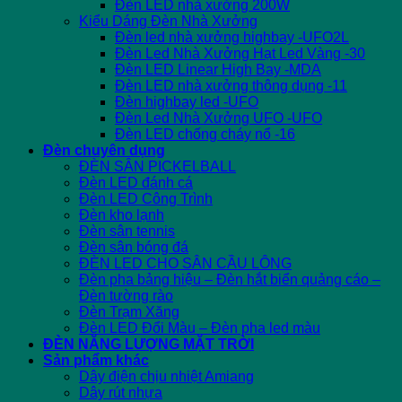
Đèn LED nhà xưởng 200W
Kiểu Dáng Đèn Nhà Xưởng
Đèn led nhà xưởng highbay -UFO2L
Đèn Led Nhà Xưởng Hạt Led Vàng -30
Đèn LED Linear High Bay -MDA
Đèn LED nhà xưởng thông dụng -11
Đèn highbay led -UFO
Đèn Led Nhà Xưởng UFO -UFO
Đèn LED chống cháy nổ -16
Đèn chuyên dụng
ĐÈN SÂN PICKELBALL
Đèn LED đánh cá
Đèn LED Công Trình
Đèn kho lạnh
Đèn sân tennis
Đèn sân bóng đá
ĐÈN LED CHO SÂN CẦU LÔNG
Đèn pha bảng hiệu – Đèn hắt biển quảng cáo –
Đèn tường rào
Đèn Trạm Xăng
Đèn LED Đổi Màu – Đèn pha led màu
ĐÈN NĂNG LƯỢNG MẶT TRỜI
Sản phẩm khác
Dây điện chịu nhiệt Amiang
Dây rút nhựa