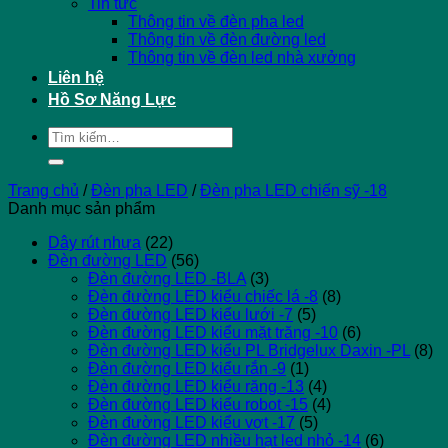
Tin tức
Thông tin về đèn pha led
Thông tin về đèn đường led
Thông tin về đèn led nhà xưởng
Liên hệ
Hồ Sơ Năng Lực
Tìm
kiếm:
Trang chủ
/
Đèn pha LED
/
Đèn pha LED chiến sỹ -18
Danh mục sản phẩm
Dây rút nhựa
(22)
Đèn đường LED
(56)
Đèn đường LED -BLA
(3)
Đèn đường LED kiểu chiếc lá -8
(8)
Đèn đường LED kiểu lưới -7
(5)
Đèn đường LED kiểu mặt trăng -10
(6)
Đèn đường LED kiểu PL Bridgelux Daxin -PL
(8)
Đèn đường LED kiểu rắn -9
(1)
Đèn đường LED kiểu răng -13
(4)
Đèn đường LED kiểu robot -15
(4)
Đèn đường LED kiểu vợt -17
(5)
Đèn đường LED nhiều hạt led nhỏ -14
(6)