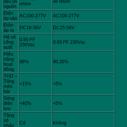
liệu vỏ
vỏ nhôm
nhôm
nguồn
Điện
AC100-277V
AC100-277V
áp vào
Điện
DC18-36V
DC25-56V
áp ra
Hệ số
0.95 PF
công
0.99 PF 230Vac
230Vac
suất
Hiệu
năng
88%
90.20%
hoạt
động
THD –
Tổng
<15%
<5%
méo
hài
Sóng
điện
<40%
<5%
lưu
Tầng
số
Có
Không
nhấp