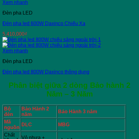
Xem nhanh
Đèn pha LED
Đèn pha led 600W Daxinco Chiếu Xa
5,410,000
₫
Xem nhanh
Đèn pha LED
Đèn pha led 800W Daxinco thông dụng
Phân biệt giữa 2 dòng Bảo hành 2
Năm – 3 Năm
Bộ
Bảo Hành 2
Bảo Hành 3 năm
đèn
năm
Mã
DLC
MBG
nguồn
Chất
Vỏ nhựa +