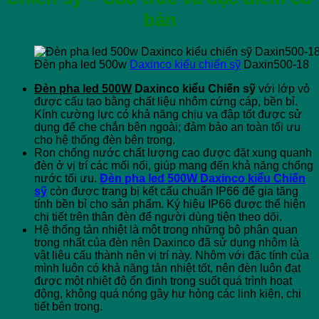
bản
Đèn pha led 500w
Daxinco kiểu chiến sỹ
Daxin500-18
Đèn pha led 500W
Da
xinco kiểu Chiến sỹ
với lớp vỏ
được cấu tạo bằng chất liệu nhôm cứng cáp, bền bỉ.
Kính cường lực có khả năng chịu va đập tốt được sử
dụng để che chắn bên ngoài; đảm bảo an toàn tối ưu
cho hệ thống đèn bên trong.
Ron chống nước chất lượng cao được đặt xung quanh
đèn ở vị trí các mối nối, giúp mang đến khả năng chống
nước tối ưu.
Đèn pha led 500W Daxinco kiểu Chiến
sỹ
còn được trang bị kết cấu chuẩn IP66 để gia tăng
tính bền bỉ cho sản phẩm. Ký hiệu IP66 được thể hiện
chi tiết trên thân đèn
để người dùng tiện theo dõi.
Hệ thống tản nhiệt là một trong những bộ phận quan
trọng nhất của đèn nên Daxinco đã sử dụng nhôm là
vật liệu cấu thành nên vị trí này. Nhôm với đặc tính của
mình luôn có khả năng tản nhiệt tốt, nên đèn luôn đạt
được một nhiệt độ ổn định trong suốt quá trình hoạt
động, không quá nóng gây hư hỏng các linh kiện, chi
tiết bên trong.