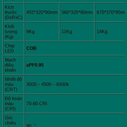
Kích
thước
455*320*90mm
560*320*90mm
670*370*95m
(DxRxC)
Khối
lượng
8Kg
11Kg
14Kg
(Kg)
Chip
COB
LED
Mạch
điều
≥PF0.95
khiển
Nhiệt độ
màu
3000 – 4500 – 6500k
(CRT)
Độ hoàn
màu
70-80 CRI
(CRI)
Góc
chiếu
90︒