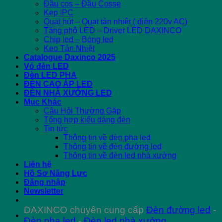
Đầu cos – Đầu Cosse
Kẹp IPC
Quạt hút – Quạt tản nhiệt ( điện 220v AC)
Tăng phô LED – Driver LED DAXINCO
Chip led – Bóng led
Keo Tản Nhiệt
Catalogue Daxinco 2025
Vỏ đèn LED
Đèn LED PHA
ĐÈN CAO ÁP LED
ĐÈN NHÀ XƯỞNG LED
Mục Khác
Câu Hỏi Thường Gặp
Tổng hợp kiểu dáng đèn
Tin tức
Thông tin về đèn pha led
Thông tin về đèn đường led
Thông tin về đèn led nhà xưởng
Liên hệ
Hồ Sơ Năng Lực
Đăng nhập
Newsletter
DAXINCO chuyên cung cấp
Đèn đường led
-
Đèn pha led
-
Đèn led nhà xưởng