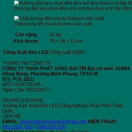
Hướng dẫn lựa chọn đèn pha led dựa theo vị trí lắp đặt 
Chất lượng đèn led do Daxinco sản xuất
Cân nặng
11 kg
Kích thước
70 × 38 × 11 cm
Công Suất Đèn LED
Công suất 500W
THÔNG TIN CÔNG TY
CÔNG TY TNHH PHÁT SÁNG ĐẠI TÍN
Địa chỉ mới: 418/64
Hồng Bàng, Phường Minh Phụng, TP.HCM
(Cũ: P16, Q11)
MST: 0314726145
Ngày Cấp: 09/11/2017
DAXINCO (DAXIN)
Xưởng Sản Xuất Đèn LED Công Nghiệp Phân Phối Toàn
Quốc.
LIÊN HỆ
EMAIL:
daxinvietnamonline@gmail.com
ĐIỆN THOẠI:
082.2826 .418
-
0908.586.416