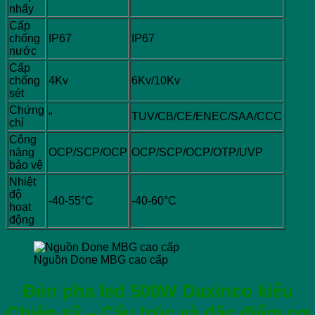
nhấy
Cấp
chống
IP67
IP67
nước
Cấp
chống
4Kv
6Kv/10Kv
sét
Chứng
“
TUV/CB/CE/ENEC/SAA/CCC
chỉ
Công
năng
OCP/SCP/OCP
OCP/SCP/OCP/OTP/UVP
bảo vệ
Nhiệt
độ
-40-55°C
-40-60°C
hoạt
động
Nguồn Done MBG cao cấp
Đèn pha led 500W Daxinco kiểu
Chiến sỹ – Cấu trúc và đặc điểm cơ