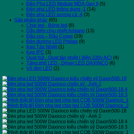
Đèn Pha LED Module MDA Gen II
(5)
Đèn pha LED thông dụng -1
(14)
Đèn pha LED xương cá -4
(3)
Sản phẩm khác
(65)
Chip led - Bóng led
(8)
Dây điện chịu nhiệt Amiang
(13)
Đầu cos – Đầu Cosse
(19)
Đèn đường LED Philips
(9)
Keo Tản Nhiệt
(1)
Kẹp IPC
(3)
Quạt hút - Quạt tản nhiệt ( điện 220v AC)
(4)
Tăng phô LED - Driver LED DAXINCO
(6)
Vỏ đèn LED
(2)