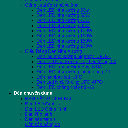
Công suất đèn nhà xưởng
Đèn LED nhà xưởng 30w
Đèn LED nhà xưởng 50W
Đèn LED nhà xưởng 70W
Đèn LED nhà xưởng 80W
Đèn LED nhà xưởng 100W
Đèn LED nhà xưởng 120W
Đèn LED nhà xưởng 150W
Đèn LED nhà xưởng 200W
Kiểu Dáng Đèn Nhà Xưởng
Đèn led nhà xưởng highbay -UFO2L
Đèn Led Nhà Xưởng Hạt Led Vàng -30
Đèn LED Linear High Bay -MDA
Đèn LED nhà xưởng thông dụng -11
Đèn highbay led -UFO
Đèn Led Nhà Xưởng UFO -UFO
Đèn LED chống cháy nổ -16
Đèn chuyên dụng
ĐÈN SÂN PICKELBALL
Đèn LED đánh cá
Đèn LED Công Trình
Đèn kho lạnh
Đèn sân tennis
Đèn sân bóng đá