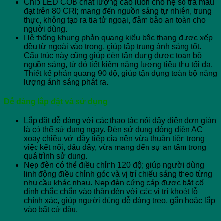
Chip LED COB chất lượng cao luôn cho hệ số trả màu
đạt trên 80 CRI; mang đến nguồn sáng tự nhiên, trung
thực, không tạo ra tia tử ngoại, đảm bảo an toàn cho
người dùng.
Hệ thống khung phản quang kiểu bậc thang được xếp
đều từ ngoài vào trong, giúp tập trung ánh sáng tốt.
Cấu trúc này cũng giúp đèn tận dụng được toàn bộ
nguồn sáng, từ đó tiết kiệm năng lượng tiêu thụ tối đa.
Thiết kế phản quang 90 độ, giúp tận dụng toàn bộ năng
lượng ánh sáng phát ra.
Dễ dàng lắp đặt và sử dụng
Lắp đặt dễ dàng với các thao tác nối dây điện đơn giản
là có thể sử dụng ngay. Đèn sử dụng dòng điện AC
xoay chiều với dây tiếp địa nên vừa thuận tiện trong
việc kết nối, đấu dây, vừa mang đến sự an tâm trong
quá trình sử dụng.
Nẹp đèn có thể điều chỉnh 120 độ; giúp người dùng
linh động điều chỉnh góc và vị trí chiếu sáng theo từng
nhu cầu khác nhau. Nẹp đèn cứng cáp được bắt cố
định chắc chắn vào thân đèn với các vị trí khoét lỗ
chính xác, giúp người dùng dễ dàng treo, gắn hoặc lắp
vào bất cứ đâu.