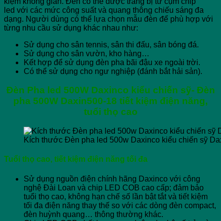
kiệm không gian. Đèn có thể được trang bị từ cụm chip
led với các mức công suất và quang thông chiếu sáng đa
dạng. Người dùng có thể lựa chọn mẫu đèn để phù hợp với
từng nhu cầu sử dụng khác nhau như:
Sử dụng cho sân tennis, sân thi đấu, sân bóng đá.
Sử dụng cho sân vườn, kho hàng…
Kết hợp để sử dụng đèn pha bãi đậu xe ngoài trời.
Có thể sử dụng cho ngư nghiệp (đánh bắt hải sản).
Đèn Pha led 500W Daxinco kiểu chiến sỹ- Đèn
pha 500W
Da
xin500-18 tiết kiệm điện năng,
tuổi thọ cao
Kích thước Đèn pha led 500w Daxinco kiểu chiến sỹ Da
Tuổi thọ cao, tiết kiệm điện năng tối đa
Sử dụng nguồn điện chính hãng Daxinco với công
nghệ Đài Loan và chip LED COB cao cấp; đảm bảo
tuổi thọ cao, không hạn chế số lần bật tắt và tiết kiệm
tối đa điện năng thay thế so với các dòng đèn compact,
đèn huỳnh quang… thông thường khác.