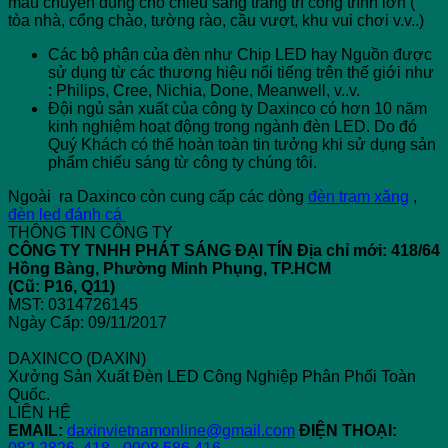
màu chuyên dụng cho chiếu sáng trang trí công trình lớn (
tòa nhà, cổng chào, tường rào, cầu vượt, khu vui chơi v.v..)
Các bộ phận của đèn như Chip LED hay Nguồn được
sử dụng từ các thương hiệu nổi tiếng trên thế giới như
: Philips, Cree, Nichia, Done, Meanwell, v..v.
Đội ngủ sản xuất của công ty Daxinco có hơn 10 năm
kinh nghiệm hoạt động trong ngành đèn LED. Do đó
Quý Khách có thể hoàn toàn tin tưởng khi sử dụng sản
phẩm chiếu sáng từ công ty chúng tôi.
Ngoài ra Daxinco còn cung cấp các dòng
đèn trạm xăng
,
đèn led đánh cá
THÔNG TIN CÔNG TY
CÔNG TY TNHH PHÁT SÁNG ĐẠI TÍN
Địa chỉ mới: 418/64
Hồng Bàng, Phường Minh Phụng, TP.HCM
(Cũ: P16, Q11)
MST: 0314726145
Ngày Cấp: 09/11/2017
DAXINCO (DAXIN)
Xưởng Sản Xuất Đèn LED Công Nghiệp Phân Phối Toàn
Quốc.
LIÊN HỆ
EMAIL:
daxinvietnamonline@gmail.com
ĐIỆN THOẠI: