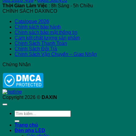
082.2826 .418
-
0908.586.416
Thời Gian Làm Việc
: 8h Sáng - 5h Chiều
CHÍNH SÁCH DAXINCO
Catalogue 2026
Chính sách bảo hành
Chính sách bảo mật thông tin
Cam kết chất lượng sản phẩm
Chính Sách Thanh Toán
Chính Sách Đổi Trả
Chính Sách Vận Chuyển – Giao Nhận
Chứng Nhận
Copyright 2026 ©
DAXIN
Tìm
kiếm:
Trang chủ
Đèn pha LED
Góc chiếu