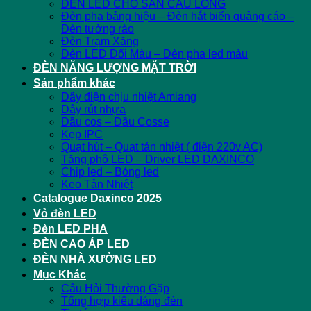
ĐÈN LED CHO SÂN CẦU LÔNG
Đèn pha bảng hiệu – Đèn hắt biển quảng cáo –
Đèn tường rào
Đèn Trạm Xăng
Đèn LED Đổi Màu – Đèn pha led màu
ĐÈN NĂNG LƯỢNG MẶT TRỜI
Sản phẩm khác
Dây điện chịu nhiệt Amiang
Dây rút nhựa
Đầu cos – Đầu Cosse
Kẹp IPC
Quạt hút – Quạt tản nhiệt ( điện 220v AC)
Tăng phô LED – Driver LED DAXINCO
Chip led – Bóng led
Keo Tản Nhiệt
Catalogue Daxinco 2025
Vỏ đèn LED
Đèn LED PHA
ĐÈN CAO ÁP LED
ĐÈN NHÀ XƯỞNG LED
Mục Khác
Câu Hỏi Thường Gặp
Tổng hợp kiểu dáng đèn