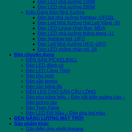
Đèn LED nhà xưởng 150W
Đèn LED nhà xưởng 200W
Kiểu Dáng Đèn Nhà Xưởng
Đèn led nhà xưởng highbay -UFO2L
Đèn Led Nhà Xưởng Hạt Led Vàng -30
Đèn LED Linear High Bay -MDA
Đèn LED nhà xưởng thông dụng -11
Đèn highbay led -UFO
Đèn Led Nhà Xưởng UFO -UFO
Đèn LED chống cháy nổ -16
Đèn chuyên dụng
ĐÈN SÂN PICKELBALL
Đèn LED đánh cá
Đèn LED Công Trình
Đèn kho lạnh
Đèn sân tennis
Đèn sân bóng đá
ĐÈN LED CHO SÂN CẦU LÔNG
Đèn pha bảng hiệu – Đèn hắt biển quảng cáo –
Đèn tường rào
Đèn Trạm Xăng
Đèn LED Đổi Màu – Đèn pha led màu
ĐÈN NĂNG LƯỢNG MẶT TRỜI
Sản phẩm khác
Dây điện chịu nhiệt Amiang