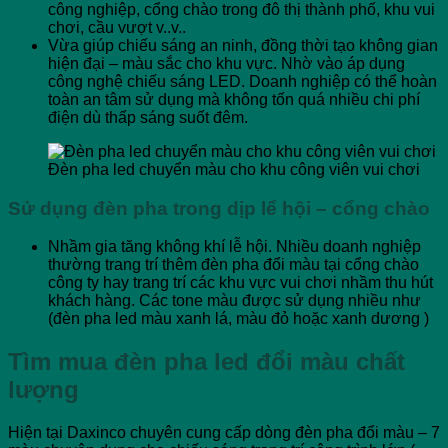
công nghiệp, cổng chào trong đô thị thành phố, khu vui
chơi, cầu vượt v..v..
Vừa giúp chiếu sáng an ninh, đồng thời tạo không gian
hiện đại – màu sắc cho khu vực. Nhờ vào áp dụng
công nghệ chiếu sáng LED. Doanh nghiệp có thể hoàn
toàn an tâm sử dụng mà không tốn quá nhiều chi phí
điện dù thấp sáng suốt đêm.
Đèn pha led chuyển màu cho khu công viên vui chơi
Sử dụng đèn pha trong dịp lể hội – cổng chào
Nhầm gia tăng không khí lễ hội. Nhiều doanh nghiệp
thường trang trí thêm đèn pha đổi màu tại cổng chào
công ty hay trang trí các khu vực vui chơi nhầm thu hút
khách hàng. Các tone màu được sử dụng nhiều như
(đèn pha led màu xanh lá, màu đỏ hoặc xanh dương )
Tìm mua đèn pha led đổi màu chất
lượng
Hiện tại Daxinco chuyên cung cấp dòng đèn pha đổi màu – 7