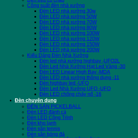
Công suất đèn nhà xưởng
Đèn LED nhà xưởng 30w
Đèn LED nhà xưởng 50W
Đèn LED nhà xưởng 70W
Đèn LED nhà xưởng 80W
Đèn LED nhà xưởng 100W
Đèn LED nhà xưởng 120W
Đèn LED nhà xưởng 150W
Đèn LED nhà xưởng 200W
Kiểu Dáng Đèn Nhà Xưởng
Đèn led nhà xưởng highbay -UFO2L
Đèn Led Nhà Xưởng Hạt Led Vàng -30
Đèn LED Linear High Bay -MDA
Đèn LED nhà xưởng thông dụng -11
Đèn highbay led -UFO
Đèn Led Nhà Xưởng UFO -UFO
Đèn LED chống cháy nổ -16
Đèn chuyên dụng
ĐÈN SÂN PICKELBALL
Đèn LED đánh cá
Đèn LED Công Trình
Đèn kho lạnh
Đèn sân tennis
Đèn sân bóng đá