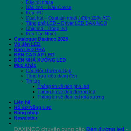
Dây rút nhựa
Đầu cos – Đầu Cosse
Kẹp IPC
Quạt hút – Quạt tản nhiệt ( điện 220v AC)
Tăng phô LED – Driver LED DAXINCO
Chip led – Bóng led
Keo Tản Nhiệt
Catalogue Daxinco 2025
Vỏ đèn LED
Đèn LED PHA
ĐÈN CAO ÁP LED
ĐÈN NHÀ XƯỞNG LED
Mục Khác
Câu Hỏi Thường Gặp
Tổng hợp kiểu dáng đèn
Tin tức
Thông tin về đèn pha led
Thông tin về đèn đường led
Thông tin về đèn led nhà xưởng
Liên hệ
Hồ Sơ Năng Lực
Đăng nhập
Newsletter
DAXINCO chuyên cung cấp
Đèn đường led
-