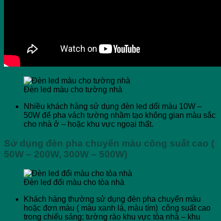
Đèn led màu cho tường nhà
Nhiều khách hàng sử dụng đèn led dổi màu 10W –
50W để pha vách tường nhầm tạo không gian màu sắc
cho nhà ở – hoặc khu vực ngoại thất.
Sử dụng đèn pha chuyển màu công suất cao (
50W – 200W, 300W – 500W)
Đèn led đổi màu cho tòa nhà
Khách hàng thường sử dụng đèn pha chuyển màu
hoặc đơn màu ( màu xanh lá, màu tím) công suất cao
trong chiếu sáng; tường rào khu vực tòa nhà – khu