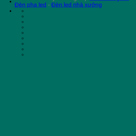
Đèn pha led
-
Đèn led nhà xưởng