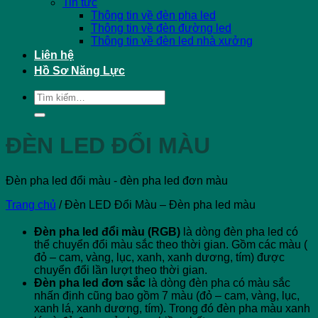
Tin tức
Thông tin về đèn pha led
Thông tin về đèn đường led
Thông tin về đèn led nhà xưởng
Liên hệ
Hồ Sơ Năng Lực
Tìm
kiếm:
ĐÈN LED ĐỔI MÀU
Đèn pha led đổi màu - đèn pha led đơn màu
Trang chủ
/
Đèn LED Đổi Màu – Đèn pha led màu
Đèn pha led đổi màu (RGB)
là dòng đèn pha led có
thể chuyển đổi màu sắc theo thời gian. Gồm các màu (
đỏ – cam, vàng, lục, xanh, xanh dương, tím) được
chuyển đổi lần lượt theo thời gian.
Đèn pha led đơn sắc
là dòng đèn pha có màu sắc
nhấn định cũng bao gồm 7 màu (đỏ – cam, vàng, lục,
xanh lá, xanh dương, tím). Trong đó đèn pha màu xanh