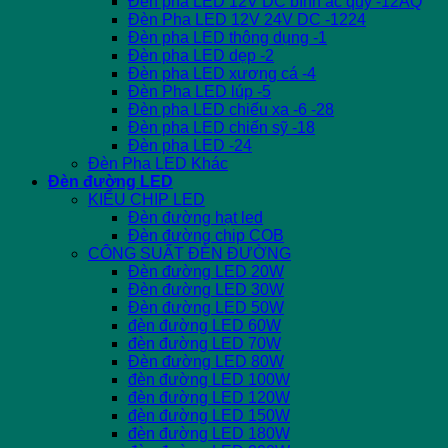
Đèn pha LED 12V DC bình ắc quy -12AQ
Đèn Pha LED 12V 24V DC -1224
Đèn pha LED thông dụng -1
Đèn pha LED dẹp -2
Đèn pha LED xương cá -4
Đèn Pha LED lúp -5
Đèn pha LED chiếu xa -6 -28
Đèn pha LED chiến sỹ -18
Đèn pha LED -24
Đèn Pha LED Khác
Đèn đường LED
KIỂU CHIP LED
Đèn đường hạt led
Đèn đường chip COB
CÔNG SUẤT ĐÈN ĐƯỜNG
Đèn đường LED 20W
Đèn đường LED 30W
Đèn đường LED 50W
đèn đường LED 60W
đèn đường LED 70W
Đèn đường LED 80W
đèn đường LED 100W
đèn đường LED 120W
đèn đường LED 150W
đèn đường LED 180W