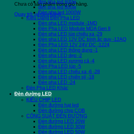
đèn pha led 600w
Chưa có sản phẩm trong giỏ hàng.
đèn pha led 800w
Đèn pha led 1000W
Quay trở lại cửa hàng
Kiểu Dáng Đèn Pha LED
Đèn pha LED module -1MD
Đèn Pha LED Module MDA Gen II
Đèn pha LED lúp chiếu xa -29
Đèn pha LED 12V DC bình ắc quy -12AQ
Đèn Pha LED 12V 24V DC -1224
Đèn pha LED thông dụng -1
Đèn pha LED dẹp -2
Đèn pha LED xương cá -4
Đèn Pha LED lúp -5
Đèn pha LED chiếu xa -6 -28
Đèn pha LED chiến sỹ -18
Đèn pha LED -24
Đèn Pha LED Khác
Đèn đường LED
KIỂU CHIP LED
Đèn đường hạt led
Đèn đường chip COB
CÔNG SUẤT ĐÈN ĐƯỜNG
Đèn đường LED 20W
Đèn đường LED 30W
Đèn đường LED 50W