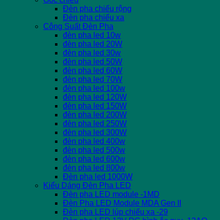
Đèn pha chiếu rộng
Đèn pha chiếu xa
Công Suất Đèn Pha
đèn pha led 10w
đèn pha led 20W
đèn pha led 30w
đèn pha led 50W
đèn pha led 60W
đèn pha led 70W
đèn pha led 100w
đèn pha led 120W
đèn pha led 150W
đèn pha led 200W
đèn pha led 250W
đèn pha led 300W
đèn pha led 400w
đèn pha led 500w
đèn pha led 600w
đèn pha led 800w
Đèn pha led 1000W
Kiểu Dáng Đèn Pha LED
Đèn pha LED module -1MD
Đèn Pha LED Module MDA Gen II
Đèn pha LED lúp chiếu xa -29