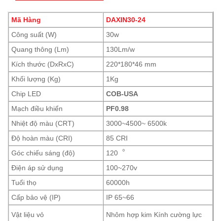
Mã Hàng
DAXIN30-24
Công suất (W)
30w
Quang thông (Lm)
130Lm/w
Kích thước (DxRxC)
220*180*46 mm
Khối lượng (Kg)
1Kg
Chip LED
COB-USA
Mạch điều khiển
PF0.98
Nhiệt độ màu (CRT)
3000~4500~ 6500k
Độ hoàn màu (CRI)
85 CRI
Góc chiếu sáng (độ)
120︒
Điện áp sử dụng
100~270v
Tuổi thọ
60000h
Cấp bảo vệ (IP)
IP 65~66
Vật liệu vỏ
Nhôm hợp kim Kính cường lực