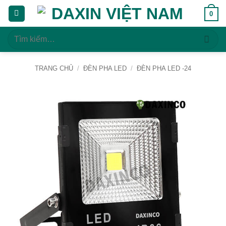
Bỏ
0
qua
nội
Tìm
dung
kiếm:
TRANG CHỦ
/
ĐÈN PHA LED
/
ĐÈN PHA LED -24