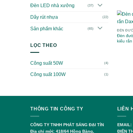
Đèn LED nhà xưởng
(37)
Dây rút nhựa
(22)
Sản phẩm khác
(65)
ĐÈN ĐƯ
Đèn đườ
kiểu rắn
LỌC THEO
Công suất 50W
(4)
Công suất 100W
(1)
THÔNG TIN CÔNG TY
LIÊN 
CÔNG TY TNHH PHÁT SÁNG ĐẠI TÍN
EMAIL:
Địa chỉ mới: 418/64 Hồng Bàng,
ĐIỆN T