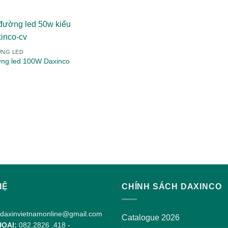
ỜNG LED
ng led 100W Daxinco
HỆ
CHÍNH SÁCH DAXINCO
daxinvietnamonline@gmail.com
Catalogue 2026
HOẠI:
082.2826 .418
-