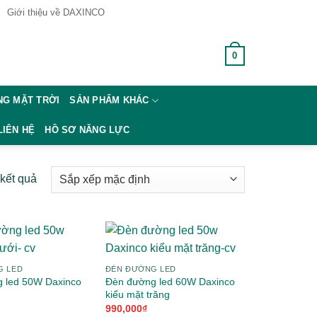
Giới thiệu về DAXINCO
0
GIỎ HÀNG /
0
₫
G MẶT TRỜI
SẢN PHẨM KHÁC
LIÊN HỆ
HỒ SƠ NĂNG LỰC
 kết quả
G LED
ĐÈN ĐƯỜNG LED
 led 50W Daxinco
Đèn đường led 60W Daxinco
kiểu mặt trăng
990,000
₫