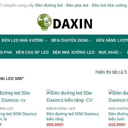
 chuyên cung cấp
Đèn đường led
-
Đèn pha led
-
Đèn led nhà xưởng
ĐÈN LED NHÀ XƯỞNG
ĐÈN CHUYÊN DỤNG
ĐÈN NĂNG LƯỢN
ED PHA
ĐÈN CAO ÁP LED
ĐÈN NHÀ XƯỞNG LED
MỤC KHÁC
Hiển thị tất cả 5
NG LED 50W”
ỜNG LED
ĐÈN ĐƯỜNG LED
ĐÈN ĐƯỜN
ng led 50W Daxinco
Đèn đường led 50W Daxinco
Đèn đường
ếc lá
kiểu răng
kiểu lưới
₫
600,000
₫
610,000
₫