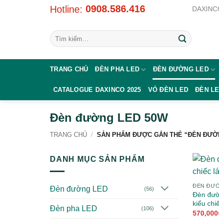
Bỏ
0908.586.416
Hotline:
DAXINCO
qua
nội
Tìm
dung
kiếm:
TRANG CHỦ
ĐÈN PHA LED
ĐÈN ĐƯỜNG LED
CATALOGUE DAXINCO 2025
VỎ ĐÈN LED
ĐÈN L
Đèn đường LED 50W
TRANG CHỦ
/
SẢN PHẨM ĐƯỢC GẮN THẺ “ĐÈN ĐƯỜ
DANH MỤC SẢN PHẨM
ĐÈN ĐƯ
Đèn đường LED
(56)
Đèn đườ
kiểu chi
Đèn pha LED
(106)
570,000