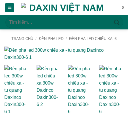
Bỏ
0
qua
nội
Tìm
dung
kiếm:
TRANG CHỦ
/
ĐÈN PHA LED
/
ĐÈN PHA LED CHIẾU XA -6