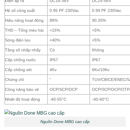
Điện áp ra
DC18-36V
DC25-56V
Hệ số công suất
0.95 PF 230Vac
0.99 PF 230Vac
Hiệu năng hoạt động
88%
90.20%
THD – Tổng méo hài
<15%
<5%
Sóng điện lưu
<40%
<5%
Tầng số nhấp nhấy
Có
Không
Cấp chống nước
IP67
IP67
Cấp chống sét
4Kv
6Kv/10Kv
Chứng chỉ
“
TUV/CB/CE/ENEC/
Công năng bảo vệ
OCP/SCP/OCP
OCP/SCP/OCP/OTP
Nhiệt độ hoạt động
-40-55°C
-40-60°C
Nguồn Done MBG cao cấp