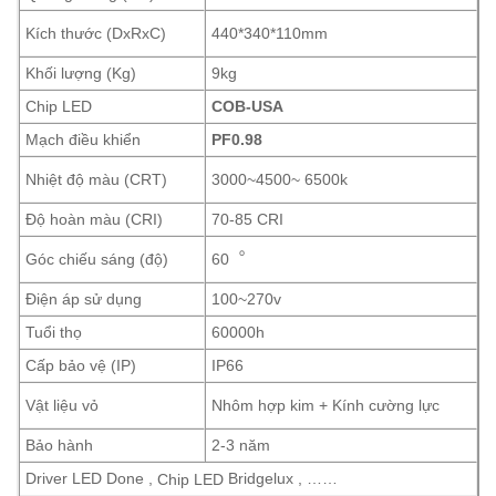
Kích thước (DxRxC)
440*340*110mm
Khối lượng (Kg)
9kg
Chip LED
COB-USA
Mạch điều khiển
PF0.98
Nhiệt độ màu (CRT)
3000~4500~ 6500k
Độ hoàn màu (CRI)
70-85 CRI
Góc chiếu sáng (độ)
60︒
Điện áp sử dụng
100~270v
Tuổi thọ
60000h
Cấp bảo vệ (IP)
IP66
Vật liệu vỏ
Nhôm hợp kim + Kính cường lực
Bảo hành
2-3 năm
Driver LED Done ,
Bridgelux , ……
Chip LED