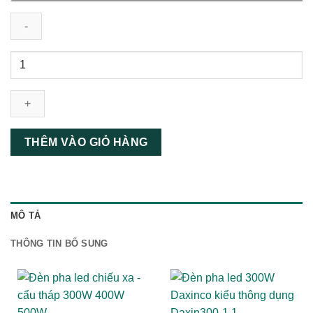
Đèn
pha
led
300W
Daxinco
chiếu
THÊM VÀO GIỎ HÀNG
xa
số
lượng
MÔ TẢ
THÔNG TIN BỔ SUNG