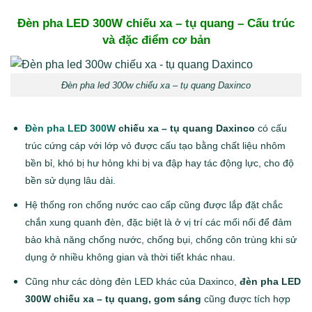
Đèn pha LED 300W chiếu xa – tụ quang –
Cấu trúc
và đặc điểm cơ bản
Đèn pha led 300w chiếu xa – tụ quang Daxinco
Đèn pha LED 300W
chiếu xa – tụ quang Daxinco
có cấu
trúc cứng cáp với lớp vỏ được cấu tạo bằng chất liệu nhôm
bền bỉ, khó bị hư hỏng khi bị va đập hay tác động lực, cho độ
bền sử dụng lâu dài.
Hệ thống ron chống nước cao cấp cũng được lắp đặt chắc
chắn xung quanh đèn, đặc biệt là ở vị trí các mối nối để đảm
bảo khả năng chống nước, chống bụi, chống côn trùng khi sử
dụng ở nhiều không gian và thời tiết khác nhau.
Cũng như các dòng đèn LED khác của Daxinco,
đèn pha LED
300W chiếu xa – tụ quang, gom sáng
cũng được tích hợp