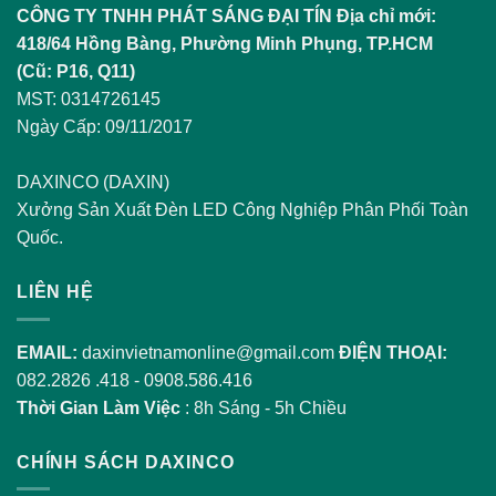
CÔNG TY TNHH PHÁT SÁNG ĐẠI TÍN
Địa chỉ mới:
418/64 Hồng Bàng, Phường Minh Phụng, TP.HCM
(Cũ: P16, Q11)
MST: 0314726145
Ngày Cấp: 09/11/2017
DAXINCO (DAXIN)
Xưởng Sản Xuất Đèn LED Công Nghiệp Phân Phối Toàn
Quốc.
LIÊN HỆ
EMAIL:
daxinvietnamonline@gmail.com
ĐIỆN THOẠI:
082.2826 .418
-
0908.586.416
Thời Gian Làm Việc
: 8h Sáng - 5h Chiều
CHÍNH SÁCH DAXINCO