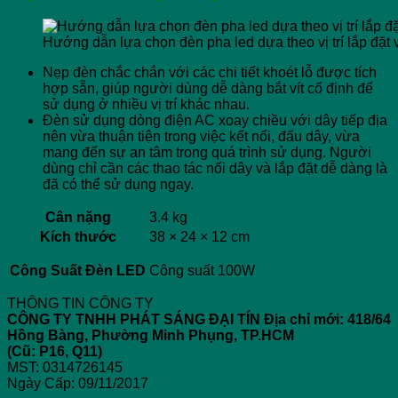
Hướng dẫn lựa chọn đèn pha led dựa theo vị trí lắp đặt 
Nẹp đèn chắc chắn với các chi tiết khoét lỗ được tích
hợp sẵn, giúp người dùng dễ dàng bắt vít cố định để
sử dụng ở nhiều vị trí khác nhau.
Đèn sử dụng dòng điện AC xoay chiều với dây tiếp địa
nên vừa thuận tiện trong việc kết nối, đấu dây, vừa
mang đến sự an tâm trong quá trình sử dụng. Người
dùng chỉ cần các thao tác nối dây và lắp đặt dễ dàng là
đã có thể sử dụng ngay.
Cân nặng
3.4 kg
Kích thước
38 × 24 × 12 cm
Công Suất Đèn LED
Công suất 100W
THÔNG TIN CÔNG TY
CÔNG TY TNHH PHÁT SÁNG ĐẠI TÍN
Địa chỉ mới: 418/64
Hồng Bàng, Phường Minh Phụng, TP.HCM
(Cũ: P16, Q11)
MST: 0314726145
Ngày Cấp: 09/11/2017