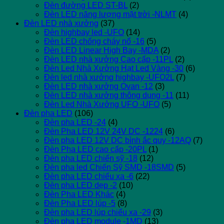
Đèn đường LED ST-BL
(2)
Đèn LED năng lượng mặt trời -NLMT
(4)
Đèn LED nhà xưởng
(37)
Đèn highbay led -UFO
(14)
Đèn LED chống cháy nổ -16
(5)
Đèn LED Linear High Bay -MDA
(2)
Đèn LED nhà xưởng Cao cấp -11PL
(2)
Đèn Led Nhà Xưởng Hạt Led Vàng -30
(6)
Đèn led nhà xưởng highbay -UFO2L
(7)
Đèn LED nhà xưởng Ovan -12
(3)
Đèn LED nhà xưởng thông dụng -11
(11)
Đèn Led Nhà Xưởng UFO -UFO
(5)
Đèn pha LED
(106)
Đèn pha LED -24
(4)
Đèn Pha LED 12V 24V DC -1224
(6)
Đèn pha LED 12V DC bình ắc quy -12AQ
(7)
Đèn Pha LED cao cấp -20PL
(1)
Đèn pha LED chiến sỹ -18
(12)
Đèn pha led Chiến Sỹ SMD -18SMD
(5)
Đèn pha LED chiếu xa -6
(22)
Đèn pha LED dẹp -2
(10)
Đèn Pha LED Khác
(4)
Đèn Pha LED lúp -5
(8)
Đèn pha LED lúp chiếu xa -29
(3)
Đèn pha LED module -1MD
(13)