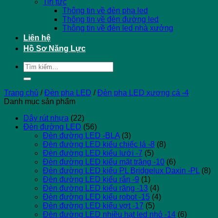
Tin tức
Thông tin về đèn pha led
Thông tin về đèn đường led
Thông tin về đèn led nhà xưởng
Liên hệ
Hồ Sơ Năng Lực
Tìm
kiếm:
Trang chủ
/
Đèn pha LED
/
Đèn pha LED xương cá -4
Danh mục sản phẩm
Dây rút nhựa
(22)
Đèn đường LED
(56)
Đèn đường LED -BLA
(3)
Đèn đường LED kiểu chiếc lá -8
(8)
Đèn đường LED kiểu lưới -7
(5)
Đèn đường LED kiểu mặt trăng -10
(6)
Đèn đường LED kiểu PL Bridgelux Daxin -PL
(8)
Đèn đường LED kiểu rắn -9
(1)
Đèn đường LED kiểu răng -13
(4)
Đèn đường LED kiểu robot -15
(4)
Đèn đường LED kiểu vợt -17
(5)
Đèn đường LED nhiều hạt led nhỏ -14
(6)