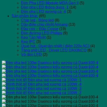
Đèn Pha LED Module MDA Gen II
(5)
Đèn pha LED thông dụng -1
(14)
Đèn pha LED xương cá -4
(3)
Sản phẩm khác
(65)
Chip led - Bóng led
(8)
Dây điện chịu nhiệt Amiang
(13)
Đầu cos – Đầu Cosse
(19)
Đèn đường LED Philips
(9)
Keo Tản Nhiệt
(1)
Kẹp IPC
(3)
Quạt hút - Quạt tản nhiệt ( điện 220v AC)
(4)
Tăng phô LED - Driver LED DAXINCO
(6)
Vỏ đèn LED
(2)