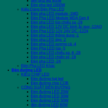
đèn pha led 800w
Đèn pha led 1000W
Kiểu Dáng Đèn Pha LED
Đèn pha LED module -1MD
Đèn Pha LED Module MDA Gen II
Đèn pha LED lúp chiếu xa -29
Đèn pha LED 12V DC bình ắc quy -12AQ
Đèn Pha LED 12V 24V DC -1224
Đèn pha LED thông dụng -1
Đèn pha LED dẹp -2
Đèn pha LED xương cá -4
Đèn Pha LED lúp -5
Đèn pha LED chiếu xa -6 -28
Đèn pha LED chiến sỹ -18
Đèn pha LED -24
Đèn Pha LED Khác
Đèn đường LED
KIỂU CHIP LED
Đèn đường hạt led
Đèn đường chip COB
CÔNG SUẤT ĐÈN ĐƯỜNG
Đèn đường LED 20W
Đèn đường LED 30W
Đèn đường LED 50W
đèn đường LED 60W