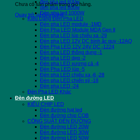
đèn pha led 600w
Chưa có sản phẩm trong giỏ hàng.
đèn pha led 800w
Đèn pha led 1000W
Quay trở lại cửa hàng
Kiểu Dáng Đèn Pha LED
Đèn pha LED module -1MD
Đèn Pha LED Module MDA Gen II
Đèn pha LED lúp chiếu xa -29
Đèn pha LED 12V DC bình ắc quy -12AQ
Đèn Pha LED 12V 24V DC -1224
Đèn pha LED thông dụng -1
Đèn pha LED dẹp -2
Đèn pha LED xương cá -4
Đèn Pha LED lúp -5
Đèn pha LED chiếu xa -6 -28
Đèn pha LED chiến sỹ -18
Đèn pha LED -24
Đèn Pha LED Khác
Đèn đường LED
KIỂU CHIP LED
Đèn đường hạt led
Đèn đường chip COB
CÔNG SUẤT ĐÈN ĐƯỜNG
Đèn đường LED 20W
Đèn đường LED 30W
Đèn đường LED 50W