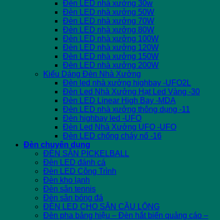
Đèn LED nhà xưởng 30w
Đèn LED nhà xưởng 50W
Đèn LED nhà xưởng 70W
Đèn LED nhà xưởng 80W
Đèn LED nhà xưởng 100W
Đèn LED nhà xưởng 120W
Đèn LED nhà xưởng 150W
Đèn LED nhà xưởng 200W
Kiểu Dáng Đèn Nhà Xưởng
Đèn led nhà xưởng highbay -UFO2L
Đèn Led Nhà Xưởng Hạt Led Vàng -30
Đèn LED Linear High Bay -MDA
Đèn LED nhà xưởng thông dụng -11
Đèn highbay led -UFO
Đèn Led Nhà Xưởng UFO -UFO
Đèn LED chống cháy nổ -16
Đèn chuyên dụng
ĐÈN SÂN PICKELBALL
Đèn LED đánh cá
Đèn LED Công Trình
Đèn kho lạnh
Đèn sân tennis
Đèn sân bóng đá
ĐÈN LED CHO SÂN CẦU LÔNG
Đèn pha bảng hiệu – Đèn hắt biển quảng cáo –