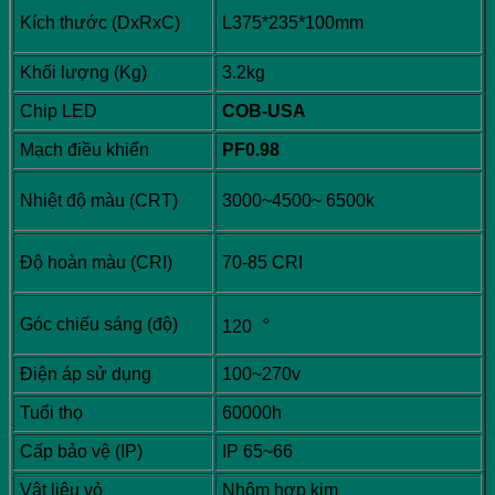
Kích thước (DxRxC)
L375*235*100mm
Khối lượng (Kg)
3.2kg
Chip LED
COB-USA
Mạch điều khiển
PF0.98
Nhiệt độ màu (CRT)
3000~4500~ 6500k
Độ hoàn màu (CRI)
70-85 CRI
Góc chiếu sáng (độ)
120︒
Điện áp sử dụng
100~270v
Tuổi thọ
60000h
Cấp bảo vệ (IP)
IP 65~66
Vật liệu vỏ
Nhôm hợp kim