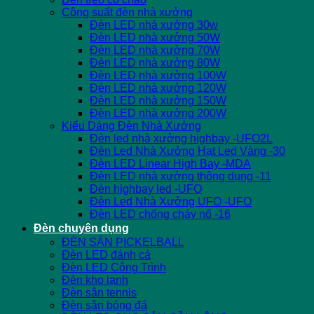
Công suất đèn nhà xưởng
Đèn LED nhà xưởng 30w
Đèn LED nhà xưởng 50W
Đèn LED nhà xưởng 70W
Đèn LED nhà xưởng 80W
Đèn LED nhà xưởng 100W
Đèn LED nhà xưởng 120W
Đèn LED nhà xưởng 150W
Đèn LED nhà xưởng 200W
Kiểu Dáng Đèn Nhà Xưởng
Đèn led nhà xưởng highbay -UFO2L
Đèn Led Nhà Xưởng Hạt Led Vàng -30
Đèn LED Linear High Bay -MDA
Đèn LED nhà xưởng thông dụng -11
Đèn highbay led -UFO
Đèn Led Nhà Xưởng UFO -UFO
Đèn LED chống cháy nổ -16
Đèn chuyên dụng
ĐÈN SÂN PICKELBALL
Đèn LED đánh cá
Đèn LED Công Trình
Đèn kho lạnh
Đèn sân tennis
Đèn sân bóng đá