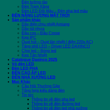
Đèn tường rào
Đèn Trạm Xăng
Đèn LED Đổi Màu – Đèn pha led màu
ĐÈN NĂNG LƯỢNG MẶT TRỜI
Sản phẩm khác
Dây điện chịu nhiệt Amiang
Dây rút nhựa
Đầu cos – Đầu Cosse
Kẹp IPC
Quạt hút – Quạt tản nhiệt ( điện 220v AC)
Tăng phô LED – Driver LED DAXINCO
Chip led – Bóng led
Keo Tản Nhiệt
Catalogue Daxinco 2025
Vỏ đèn LED
Đèn LED PHA
ĐÈN CAO ÁP LED
ĐÈN NHÀ XƯỞNG LED
Mục Khác
Câu Hỏi Thường Gặp
Tổng hợp kiểu dáng đèn
Tin tức
Thông tin về đèn pha led
Thông tin về đèn đường led
Thông tin về đèn led nhà xưởng