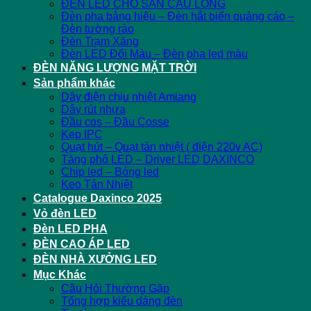
ĐÈN LED CHO SÂN CẦU LÔNG
Đèn pha bảng hiệu – Đèn hắt biển quảng cáo –
Đèn tường rào
Đèn Trạm Xăng
Đèn LED Đổi Màu – Đèn pha led màu
ĐÈN NĂNG LƯỢNG MẶT TRỜI
Sản phẩm khác
Dây điện chịu nhiệt Amiang
Dây rút nhựa
Đầu cos – Đầu Cosse
Kẹp IPC
Quạt hút – Quạt tản nhiệt ( điện 220v AC)
Tăng phô LED – Driver LED DAXINCO
Chip led – Bóng led
Keo Tản Nhiệt
Catalogue Daxinco 2025
Vỏ đèn LED
Đèn LED PHA
ĐÈN CAO ÁP LED
ĐÈN NHÀ XƯỞNG LED
Mục Khác
Câu Hỏi Thường Gặp
Tổng hợp kiểu dáng đèn