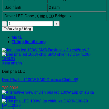
Bảo hành
2 năm
Driver LED Done ,
Bridgelux , ……
Chip LED
Đèn
pha
Thêm vào giỏ hàng
led
100W
Mô tả
Daxinco
Thông tin bổ sung
xương
cá
số
lượng
Xem nhanh
Đèn pha LED
Đèn Pha Led 100W SMD Daxinco Chiến Sỹ
780,000
₫