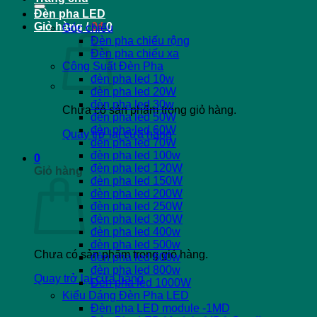
Đèn pha LED
Giỏ hàng /
0
₫
0
Góc chiếu
Đèn pha chiếu rộng
Đèn pha chiếu xa
Công Suất Đèn Pha
đèn pha led 10w
đèn pha led 20W
đèn pha led 30w
Chưa có sản phẩm trong giỏ hàng.
đèn pha led 50W
đèn pha led 60W
Quay trở lại cửa hàng
đèn pha led 70W
đèn pha led 100w
0
đèn pha led 120W
Giỏ hàng
đèn pha led 150W
đèn pha led 200W
đèn pha led 250W
đèn pha led 300W
đèn pha led 400w
đèn pha led 500w
Chưa có sản phẩm trong giỏ hàng.
đèn pha led 600w
đèn pha led 800w
Quay trở lại cửa hàng
Đèn pha led 1000W
Kiểu Dáng Đèn Pha LED
Đèn pha LED module -1MD