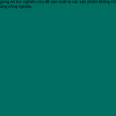
gừng nỗ lực nghiên cứu để sản xuất ra các sản phẩm không chỉ 
sáng công nghiệp.