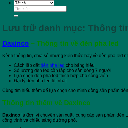
Tìm
kiếm:
Lưu trữ danh mục:
Thông ti
Daxinco
– Thông tin về đèn pha led
Kênh thông tin, chia sẻ những kiến thức hay về đèn pha led n
Cách lắp đặt
đèn pha led
cho bảng hiệu
Số lượng đèn led cần lắp cho sân bóng 7 người
Lựa chọn đèn pha led thích hợp cho công viên
Đại lý đèn pha led tốt nhất
Cùng tìm hiểu thêm để lựa chọn cho mình dòng sản phẩm đèn 
Thông tin thêm về Daxinco
Daxinco
là đơn vị chuyên sản xuất, cung cấp sản phẩm đèn 
công trình và chiếu sáng đường phố.