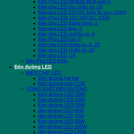
Đèn Pha LED Module MDA Gen II
Đèn pha LED lúp chiếu xa -29
Đèn pha LED 12V DC bình ắc quy -12AQ
Đèn Pha LED 12V 24V DC -1224
Đèn pha LED thông dụng -1
Đèn pha LED dẹp -2
Đèn pha LED xương cá -4
Đèn Pha LED lúp -5
Đèn pha LED chiếu xa -6 -28
Đèn pha LED chiến sỹ -18
Đèn pha LED -24
Đèn Pha LED Khác
Đèn đường LED
KIỂU CHIP LED
Đèn đường hạt led
Đèn đường chip COB
CÔNG SUẤT ĐÈN ĐƯỜNG
Đèn đường LED 20W
Đèn đường LED 30W
Đèn đường LED 50W
đèn đường LED 60W
đèn đường LED 70W
Đèn đường LED 80W
đèn đường LED 100W
đèn đường LED 120W