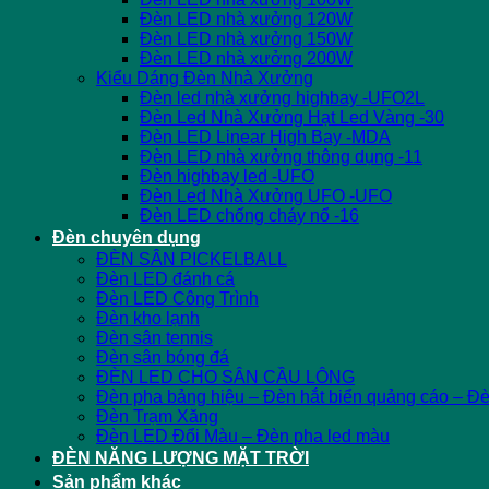
Đèn LED nhà xưởng 120W
Đèn LED nhà xưởng 150W
Đèn LED nhà xưởng 200W
Kiểu Dáng Đèn Nhà Xưởng
Đèn led nhà xưởng highbay -UFO2L
Đèn Led Nhà Xưởng Hạt Led Vàng -30
Đèn LED Linear High Bay -MDA
Đèn LED nhà xưởng thông dụng -11
Đèn highbay led -UFO
Đèn Led Nhà Xưởng UFO -UFO
Đèn LED chống cháy nổ -16
Đèn chuyên dụng
ĐÈN SÂN PICKELBALL
Đèn LED đánh cá
Đèn LED Công Trình
Đèn kho lạnh
Đèn sân tennis
Đèn sân bóng đá
ĐÈN LED CHO SÂN CẦU LÔNG
Đèn pha bảng hiệu – Đèn hắt biển quảng cáo – Đ
Đèn Trạm Xăng
Đèn LED Đổi Màu – Đèn pha led màu
ĐÈN NĂNG LƯỢNG MẶT TRỜI
Sản phẩm khác