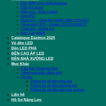
Dây điện chịu nhiệt Amiang
Dây rút nhựa
Đầu cos – Đầu Cosse
Kẹp IPC
Quạt hút – Quạt tản nhiệt ( điện 220v AC)
Tăng phô LED – Driver LED DAXINCO
Chip led – Bóng led
Keo Tản Nhiệt
Catalogue Daxinco 2025
Vỏ đèn LED
Đèn LED PHA
ĐÈN CAO ÁP LED
ĐÈN NHÀ XƯỞNG LED
Mục Khác
Câu Hỏi Thường Gặp
Tổng hợp kiểu dáng đèn
Tin tức
Thông tin về đèn pha led
Thông tin về đèn đường led
Thông tin về đèn led nhà xưởng
Liên hệ
Hồ Sơ Năng Lực