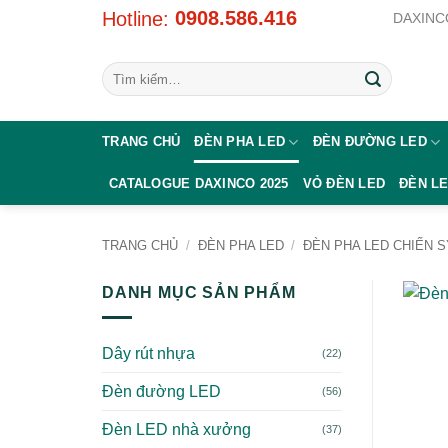
Bỏ
0908.586.416
Hotline:
DAXINCO
qua
nội
Tìm
dung
kiếm:
TRANG CHỦ
ĐÈN PHA LED
ĐÈN ĐƯỜNG LED
CATALOGUE DAXINCO 2025
VỎ ĐÈN LED
ĐÈN L
TRANG CHỦ
/
ĐÈN PHA LED
/
ĐÈN PHA LED CHIẾN S
DANH MỤC SẢN PHẨM
Dây rút nhựa
(22)
Đèn đường LED
(56)
Đèn LED nhà xưởng
(37)