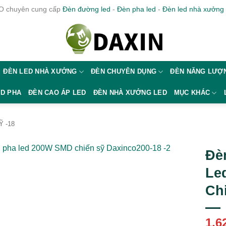
 chuyên cung cấp
Đèn đường led
-
Đèn pha led
-
Đèn led nhà xưởng
ĐÈN LED NHÀ XƯỞNG
ĐÈN CHUYÊN DỤNG
ĐÈN NĂNG LƯỢN
ED PHA
ĐÈN CAO ÁP LED
ĐÈN NHÀ XƯỞNG LED
MỤC KHÁC
Ỹ -18
Đè
Le
Ch
1,6