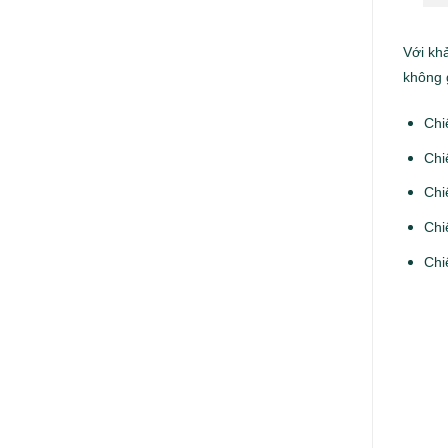
Với kh
không 
Chi
Chi
Chi
Chi
Chi