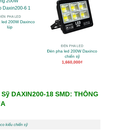
ĐÈN PHA LED
 led 200W Daxinco
lúp
ĐÈN PHA LED
ĐÈN
Đèn pha led 200W Daxinco
Đèn pha
chiến sỹ
D
1,660,000
₫
n Sỹ DAXIN200-18 SMD: THÔNG
ỦA
co kiểu chiến sỹ