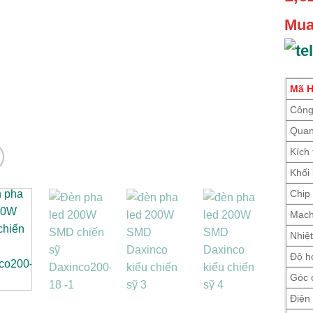
Mua
Mã 
Công
Quan
Kích
Khối
Chip
Mạch
Nhiệ
Độ h
Góc 
Điện