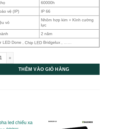
thọ
60000h
bảo vệ (IP)
IP 66
Nhôm hợp kim + Kính cường
iệu vỏ
lực
hành
2 năm
er LED Done ,
Bridgelux , ……
Chip LED
ha Led 200W SMD Daxinco Chiến Sỹ số lượng
THÊM VÀO GIỎ HÀNG