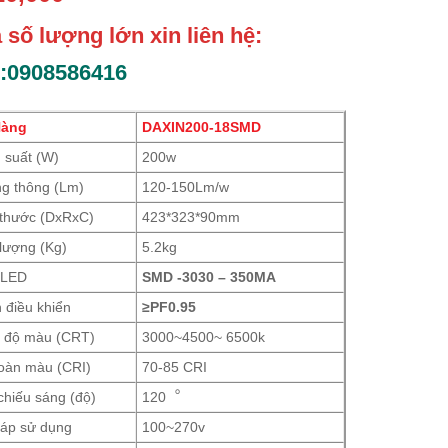
 số lượng lớn xin liên hệ:
Hàng
DAXIN200-18SMD
 suất (W)
200w
g thông (Lm)
120-150Lm/w
 thước (DxRxC)
423*323*90mm
 lượng (Kg)
5.2kg
 LED
SMD -3030 – 350MA
 điều khiển
≥PF0.95
t độ màu (CRT)
3000~4500~ 6500k
oàn màu (CRI)
70-85 CRI
chiếu sáng (độ)
120︒
 áp sử dụng
100~270v