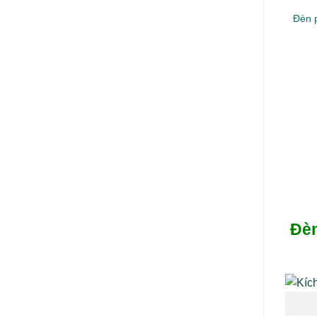
Đèn 
Đè