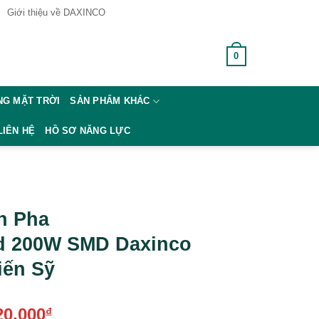
Giới thiệu về DAXINCO
0
GIỎ HÀNG /
0
₫
G MẶT TRỜI
SẢN PHẨM KHÁC
LIÊN HỆ
HỒ SƠ NĂNG LỰC
n Pha
d 200W SMD Daxinco
iến Sỹ
20,000
₫