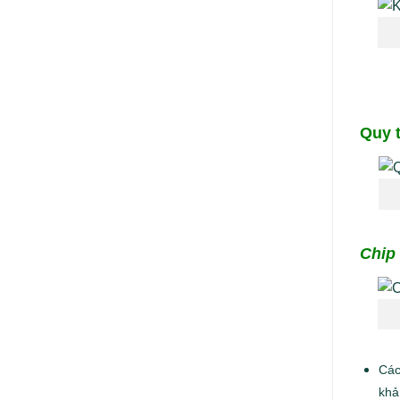
Quy 
Chip 
Các
khả