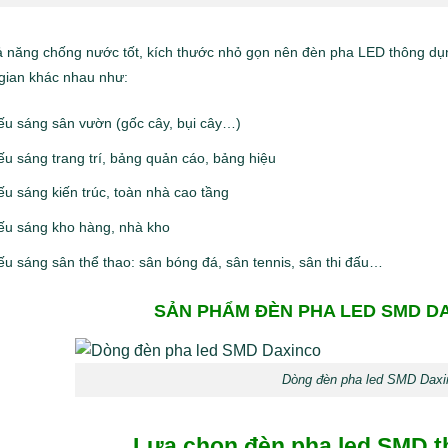
ả năng chống nước tốt, kích thước nhỏ gọn nên đèn pha LED thông dụn
gian khác nhau như:
ếu sáng sân vườn (gốc cây, bụi cây…)
ếu sáng trang trí, bảng quản cáo, bảng hiệu
ếu sáng kiến trúc, toàn nhà cao tầng
ếu sáng kho hàng, nhà kho
ếu sáng sân thể thao: sân bóng đá, sân tennis, sân thi đấu…
SẢN PHẨM
ĐÈN PHA LED SMD
DA
Dòng đèn pha led SMD Daxi
Lựa chọn đèn pha led SMD the