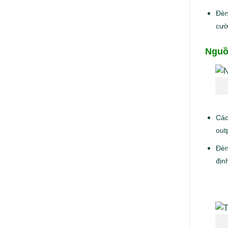
Đèn
cườ
Nguồ
Các
out
Đèn
định