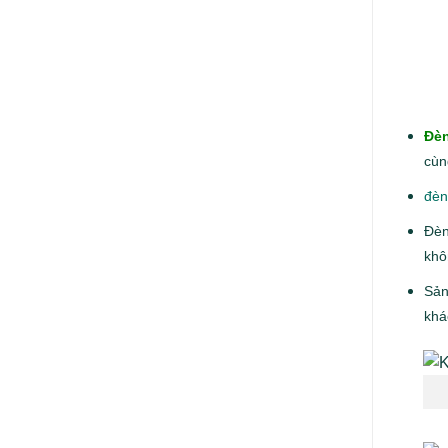
Đè
cùn
đèn
Đèn
khô
Sản
khá