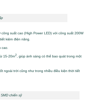
ấp
công suất cao (High Power LED) với công suất 200W
iết kiệm điện năng.
 cao.
2
 từ 15-20m
, giúp ánh sáng có thể bao quát trong một
ngoài trời cũng như trong nhiều điều kiện thời tiết
w SMD chiến sỹ