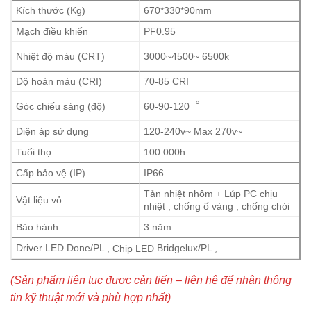
Kích thước (Kg)
670*330*90mm
Mạch điều khiển
PF0.95
Nhiệt độ màu (CRT)
3000~4500~ 6500k
Độ hoàn màu (CRI)
70-85 CRI
Góc chiếu sáng (độ)
60-90-120︒
Điện áp sử dụng
120-240v~ Max 270v~
Tuổi thọ
100.000h
Cấp bảo vệ (IP)
IP66
Tản nhiệt nhôm + Lúp PC chịu
Vật liệu vỏ
nhiệt , chống ố vàng , chống chói
Bảo hành
3 năm
Driver LED Done/PL ,
Bridgelux/PL , ……
Chip LED
(Sản phẩm liên tục được cản tiến – liên hệ để nhận thông
tin kỹ thuật mới và phù hợp nhất)