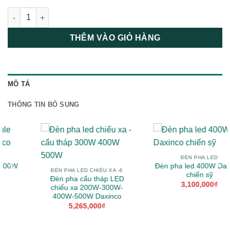
Đèn pha led module 400W vỏ xám Daxinco số lượng
THÊM VÀO GIỎ HÀNG
MÔ TẢ
THÔNG TIN BỔ SUNG
ĐÈN PHA LED
ĐÈN PHA LED
Đèn pha led 400W Daxinco
Đèn pha led 400W Daxinc
chiến sỹ
chiếu xa ( 8 mắt LED )
3,100,000
₫
3,190,000
₫