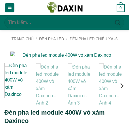
Bỏ
0
qua
nội
Tìm
dung
kiếm:
TRANG CHỦ
/
ĐÈN PHA LED
/
ĐÈN PHA LED CHIẾU XA -6
Đèn pha led module 400W vỏ xám
Daxinco