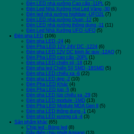
Đèn LED nhà xưởng Cao cấp -11PL
(2)
Đèn Led Nhà Xưởng Hạt Led Vàng -30
(6)
Đèn led nhà xưởng highbay -UFO2L
(7)
Đèn LED nhà xưởng Ovan -12
(3)
Đèn LED nhà xưởng thông dụng -11
(11)
Đèn Led Nhà Xưởng UFO -UFO
(5)
Đèn pha LED
(106)
Đèn pha LED -24
(4)
Đèn Pha LED 12V 24V DC -1224
(6)
Đèn pha LED 12V DC bình ắc quy -12AQ
(7)
Đèn Pha LED cao cấp -20PL
(1)
Đèn pha LED chiến sỹ -18
(12)
Đèn pha led Chiến Sỹ SMD -18SMD
(5)
Đèn pha LED chiếu xa -6
(22)
Đèn pha LED dẹp -2
(10)
Đèn Pha LED Khác
(4)
Đèn Pha LED lúp -5
(8)
Đèn pha LED lúp chiếu xa -29
(3)
Đèn pha LED module -1MD
(13)
Đèn Pha LED Module MDA Gen II
(5)
Đèn pha LED thông dụng -1
(14)
Đèn pha LED xương cá -4
(3)
Sản phẩm khác
(65)
Chip led - Bóng led
(8)
Dây điện chịu nhiệt Amiang
(13)