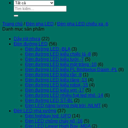
Tìm
kiếm:
Trang chủ
/
Đèn pha LED
/
Đèn pha LED chiếu xa -6
Danh mục sản phẩm
Dây rút nhựa
(22)
Đèn đường LED
(56)
Đèn đường LED -BLA
(3)
Đèn đường LED kiểu chiếc lá -8
(8)
Đèn đường LED kiểu lưới -7
(5)
Đèn đường LED kiểu mặt trăng -10
(6)
Đèn đường LED kiểu PL Bridgelux Daxin -PL
(8)
Đèn đường LED kiểu rắn -9
(1)
Đèn đường LED kiểu răng -13
(4)
Đèn đường LED kiểu robot -15
(4)
Đèn đường LED kiểu vợt -17
(5)
Đèn đường LED nhiều hạt led nhỏ -14
(6)
Đèn đường LED ST-BL
(2)
Đèn LED năng lượng mặt trời -NLMT
(4)
Đèn LED nhà xưởng
(37)
Đèn highbay led -UFO
(14)
Đèn LED chống cháy nổ -16
(5)
Đèn LED Linear High Bay -MDA
(2)