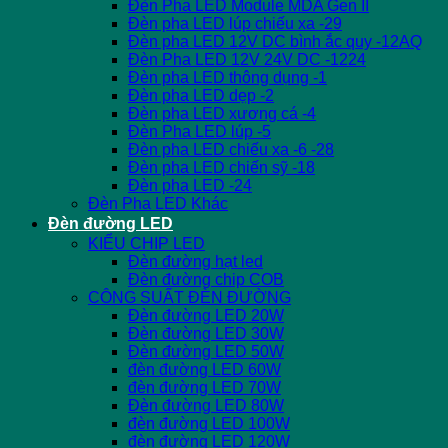
Đèn Pha LED Module MDA Gen II
Đèn pha LED lúp chiếu xa -29
Đèn pha LED 12V DC bình ắc quy -12AQ
Đèn Pha LED 12V 24V DC -1224
Đèn pha LED thông dụng -1
Đèn pha LED dẹp -2
Đèn pha LED xương cá -4
Đèn Pha LED lúp -5
Đèn pha LED chiếu xa -6 -28
Đèn pha LED chiến sỹ -18
Đèn pha LED -24
Đèn Pha LED Khác
Đèn đường LED
KIỂU CHIP LED
Đèn đường hạt led
Đèn đường chip COB
CÔNG SUẤT ĐÈN ĐƯỜNG
Đèn đường LED 20W
Đèn đường LED 30W
Đèn đường LED 50W
đèn đường LED 60W
đèn đường LED 70W
Đèn đường LED 80W
đèn đường LED 100W
đèn đường LED 120W