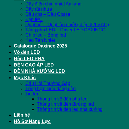
Dây điện chịu nhiệt Amiang
Dây rút nhựa
Đầu cos – Đầu Cosse
Kẹp IPC
Quạt hút – Quạt tản nhiệt ( điện 220v AC)
Tăng phô LED – Driver LED DAXINCO
Chip led – Bóng led
Keo Tản Nhiệt
Catalogue Daxinco 2025
Vỏ đèn LED
Đèn LED PHA
ĐÈN CAO ÁP LED
ĐÈN NHÀ XƯỞNG LED
Mục Khác
Câu Hỏi Thường Gặp
Tổng hợp kiểu dáng đèn
Tin tức
Thông tin về đèn pha led
Thông tin về đèn đường led
Thông tin về đèn led nhà xưởng
Liên hệ
Hồ Sơ Năng Lực