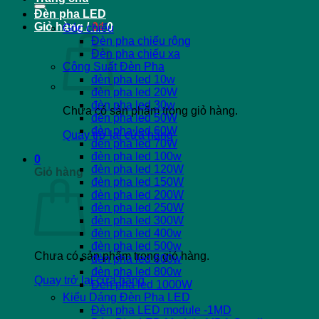
Đèn pha LED
Giỏ hàng /
0
₫
0
Góc chiếu
Đèn pha chiếu rộng
Đèn pha chiếu xa
Công Suất Đèn Pha
đèn pha led 10w
đèn pha led 20W
đèn pha led 30w
Chưa có sản phẩm trong giỏ hàng.
đèn pha led 50W
đèn pha led 60W
Quay trở lại cửa hàng
đèn pha led 70W
đèn pha led 100w
0
đèn pha led 120W
Giỏ hàng
đèn pha led 150W
đèn pha led 200W
đèn pha led 250W
đèn pha led 300W
đèn pha led 400w
đèn pha led 500w
Chưa có sản phẩm trong giỏ hàng.
đèn pha led 600w
đèn pha led 800w
Quay trở lại cửa hàng
Đèn pha led 1000W
Kiểu Dáng Đèn Pha LED
Đèn pha LED module -1MD