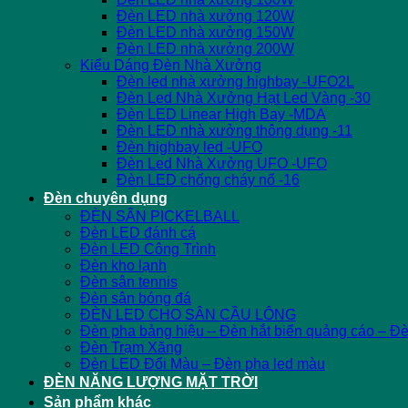
Đèn LED nhà xưởng 120W
Đèn LED nhà xưởng 150W
Đèn LED nhà xưởng 200W
Kiểu Dáng Đèn Nhà Xưởng
Đèn led nhà xưởng highbay -UFO2L
Đèn Led Nhà Xưởng Hạt Led Vàng -30
Đèn LED Linear High Bay -MDA
Đèn LED nhà xưởng thông dụng -11
Đèn highbay led -UFO
Đèn Led Nhà Xưởng UFO -UFO
Đèn LED chống cháy nổ -16
Đèn chuyên dụng
ĐÈN SÂN PICKELBALL
Đèn LED đánh cá
Đèn LED Công Trình
Đèn kho lạnh
Đèn sân tennis
Đèn sân bóng đá
ĐÈN LED CHO SÂN CẦU LÔNG
Đèn pha bảng hiệu – Đèn hắt biển quảng cáo – Đ
Đèn Trạm Xăng
Đèn LED Đổi Màu – Đèn pha led màu
ĐÈN NĂNG LƯỢNG MẶT TRỜI
Sản phẩm khác