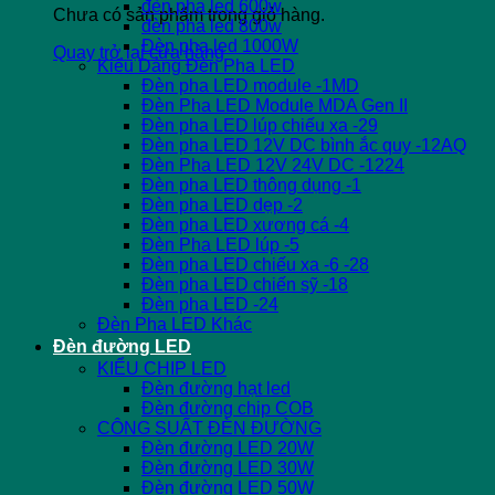
đèn pha led 600w
Chưa có sản phẩm trong giỏ hàng.
đèn pha led 800w
Đèn pha led 1000W
Quay trở lại cửa hàng
Kiểu Dáng Đèn Pha LED
Đèn pha LED module -1MD
Đèn Pha LED Module MDA Gen II
Đèn pha LED lúp chiếu xa -29
Đèn pha LED 12V DC bình ắc quy -12AQ
Đèn Pha LED 12V 24V DC -1224
Đèn pha LED thông dụng -1
Đèn pha LED dẹp -2
Đèn pha LED xương cá -4
Đèn Pha LED lúp -5
Đèn pha LED chiếu xa -6 -28
Đèn pha LED chiến sỹ -18
Đèn pha LED -24
Đèn Pha LED Khác
Đèn đường LED
KIỂU CHIP LED
Đèn đường hạt led
Đèn đường chip COB
CÔNG SUẤT ĐÈN ĐƯỜNG
Đèn đường LED 20W
Đèn đường LED 30W
Đèn đường LED 50W