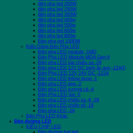
đèn pha led 200W
đèn pha led 250W
đèn pha led 300W
đèn pha led 400w
đèn pha led 500w
đèn pha led 600w
đèn pha led 800w
Đèn pha led 1000W
Kiểu Dáng Đèn Pha LED
Đèn pha LED module -1MD
Đèn Pha LED Module MDA Gen II
Đèn pha LED lúp chiếu xa -29
Đèn pha LED 12V DC bình ắc quy -12AQ
Đèn Pha LED 12V 24V DC -1224
Đèn pha LED thông dụng -1
Đèn pha LED dẹp -2
Đèn pha LED xương cá -4
Đèn Pha LED lúp -5
Đèn pha LED chiếu xa -6 -28
Đèn pha LED chiến sỹ -18
Đèn pha LED -24
Đèn Pha LED Khác
Đèn đường LED
KIỂU CHIP LED
Đèn đường hạt led