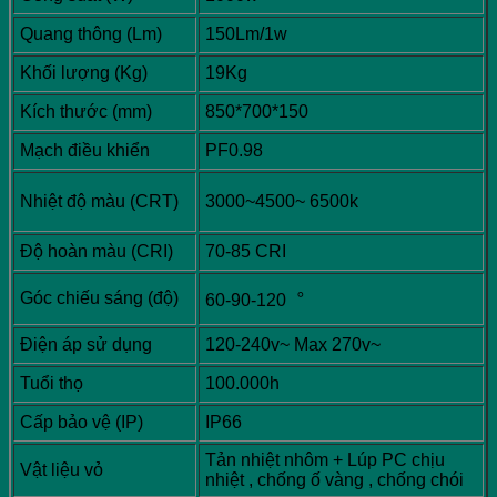
Quang thông (Lm)
150Lm/1w
Khối lượng (Kg)
19Kg
Kích thước (mm)
850*700*150
Mạch điều khiển
PF0.98
Nhiệt độ màu (CRT)
3000~4500~ 6500k
Độ hoàn màu (CRI)
70-85 CRI
Góc chiếu sáng (độ)
60-90-120︒
Điện áp sử dụng
120-240v~ Max 270v~
Tuổi thọ
100.000h
Cấp bảo vệ (IP)
IP66
Tản nhiệt nhôm + Lúp PC chịu
Vật liệu vỏ
nhiệt , chống ố vàng , chống chói