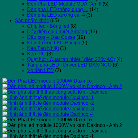
Đèn Pha LED Module MDA Gen II
(5)
Đèn pha LED thông dụng -1
(14)
Đèn pha LED xương cá -4
(3)
Sản phẩm khác
(65)
Chip led - Bóng led
(8)
Dây điện chịu nhiệt Amiang
(13)
Đầu cos – Đầu Cosse
(19)
Đèn đường LED Philips
(9)
Keo Tản Nhiệt
(1)
Kẹp IPC
(3)
Quạt hút - Quạt tản nhiệt ( điện 220v AC)
(4)
Tăng phô LED - Driver LED DAXINCO
(6)
Vỏ đèn LED
(2)