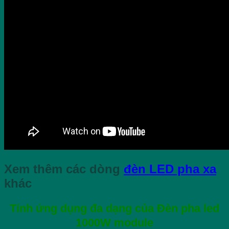
Xem thêm các dòng
đèn LED pha xa
khác
Tính ứng dụng đa dạng của Đèn pha led
1000W module