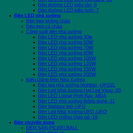
Đèn đường LED kiểu rắn -9
Đèn đường LED kiểu lưới -7
Đèn LED nhà xưởng
Đèn treo không chảo
Đèn treo có chảo
Công suất đèn nhà xưởng
Đèn LED nhà xưởng 30w
Đèn LED nhà xưởng 50W
Đèn LED nhà xưởng 70W
Đèn LED nhà xưởng 80W
Đèn LED nhà xưởng 100W
Đèn LED nhà xưởng 120W
Đèn LED nhà xưởng 150W
Đèn LED nhà xưởng 200W
Kiểu Dáng Đèn Nhà Xưởng
Đèn led nhà xưởng highbay -UFO2L
Đèn Led Nhà Xưởng Hạt Led Vàng -30
Đèn LED Linear High Bay -MDA
Đèn LED nhà xưởng thông dụng -11
Đèn highbay led -UFO
Đèn Led Nhà Xưởng UFO -UFO
Đèn LED chống cháy nổ -16
Đèn chuyên dụng
ĐÈN SÂN PICKELBALL