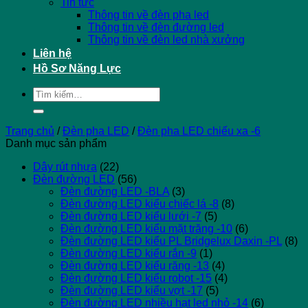
Tin tức
Thông tin về đèn pha led
Thông tin về đèn đường led
Thông tin về đèn led nhà xưởng
Liên hệ
Hồ Sơ Năng Lực
Tìm
kiếm:
Trang chủ
/
Đèn pha LED
/
Đèn pha LED chiếu xa -6
Danh mục sản phẩm
Dây rút nhựa
(22)
Đèn đường LED
(56)
Đèn đường LED -BLA
(3)
Đèn đường LED kiểu chiếc lá -8
(8)
Đèn đường LED kiểu lưới -7
(5)
Đèn đường LED kiểu mặt trăng -10
(6)
Đèn đường LED kiểu PL Bridgelux Daxin -PL
(8)
Đèn đường LED kiểu rắn -9
(1)
Đèn đường LED kiểu răng -13
(4)
Đèn đường LED kiểu robot -15
(4)
Đèn đường LED kiểu vợt -17
(5)
Đèn đường LED nhiều hạt led nhỏ -14
(6)