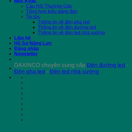
Mục Khác
Câu Hỏi Thường Gặp
Tổng hợp kiểu dáng đèn
Tin tức
Thông tin về đèn pha led
Thông tin về đèn đường led
Thông tin về đèn led nhà xưởng
Liên hệ
Hồ Sơ Năng Lực
Đăng nhập
Newsletter
DAXINCO chuyên cung cấp
Đèn đường led
-
Đèn pha led
-
Đèn led nhà xưởng