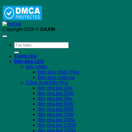
Copyright 2026 ©
DAXIN
Tìm
kiếm:
Trang chủ
Đèn pha LED
Góc chiếu
Đèn pha chiếu rộng
Đèn pha chiếu xa
Công Suất Đèn Pha
đèn pha led 10w
đèn pha led 20W
đèn pha led 30w
đèn pha led 50W
đèn pha led 60W
đèn pha led 70W
đèn pha led 100w
đèn pha led 120W
đèn pha led 150W