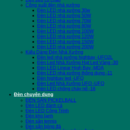
Công suất đèn nhà xưởng
Đèn LED nhà xưởng 30w
Đèn LED nhà xưởng 50W
Đèn LED nhà xưởng 70W
Đèn LED nhà xưởng 80W
Đèn LED nhà xưởng 100W
Đèn LED nhà xưởng 120W
Đèn LED nhà xưởng 150W
Đèn LED nhà xưởng 200W
Kiểu Dáng Đèn Nhà Xưởng
Đèn led nhà xưởng highbay -UFO2L
Đèn Led Nhà Xưởng Hạt Led Vàng -30
Đèn LED Linear High Bay -MDA
Đèn LED nhà xưởng thông dụng -11
Đèn highbay led -UFO
Đèn Led Nhà Xưởng UFO -UFO
Đèn LED chống cháy nổ -16
Đèn chuyên dụng
ĐÈN SÂN PICKELBALL
Đèn LED đánh cá
Đèn LED Công Trình
Đèn kho lạnh
Đèn sân tennis
Đèn sân bóng đá