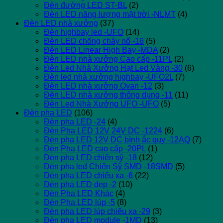
Đèn đường LED ST-BL
(2)
Đèn LED năng lượng mặt trời -NLMT
(4)
Đèn LED nhà xưởng
(37)
Đèn highbay led -UFO
(14)
Đèn LED chống cháy nổ -16
(5)
Đèn LED Linear High Bay -MDA
(2)
Đèn LED nhà xưởng Cao cấp -11PL
(2)
Đèn Led Nhà Xưởng Hạt Led Vàng -30
(6)
Đèn led nhà xưởng highbay -UFO2L
(7)
Đèn LED nhà xưởng Ovan -12
(3)
Đèn LED nhà xưởng thông dụng -11
(11)
Đèn Led Nhà Xưởng UFO -UFO
(5)
Đèn pha LED
(106)
Đèn pha LED -24
(4)
Đèn Pha LED 12V 24V DC -1224
(6)
Đèn pha LED 12V DC bình ắc quy -12AQ
(7)
Đèn Pha LED cao cấp -20PL
(1)
Đèn pha LED chiến sỹ -18
(12)
Đèn pha led Chiến Sỹ SMD -18SMD
(5)
Đèn pha LED chiếu xa -6
(22)
Đèn pha LED dẹp -2
(10)
Đèn Pha LED Khác
(4)
Đèn Pha LED lúp -5
(8)
Đèn pha LED lúp chiếu xa -29
(3)
Đèn pha LED module -1MD
(13)