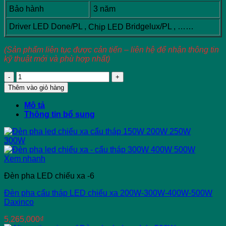
Bảo hành
3 năm
Driver LED Done/PL ,
Bridgelux/PL , ……
Chip LED
(Sản phẩm liên tục được cản tiến – liên hệ để nhận thông tin
kỹ thuật mới và phù hợp nhất)
Đèn
pha
Thêm vào giỏ hàng
led
module
Mô tả
1000W
Thông tin bổ sung
vỏ
xám
Daxinco
số
lượng
Xem nhanh
Đèn pha LED chiếu xa -6
Đèn pha cẩu tháp LED chiếu xa 200W-300W-400W-500W
Daxinco
5,265,000
₫