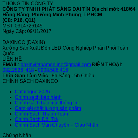
THÔNG TIN CÔNG TY
CÔNG TY TNHH PHÁT SÁNG ĐẠI TÍN
Địa chỉ mới: 418/64
Hồng Bàng, Phường Minh Phụng, TP.HCM
(Cũ: P16, Q11)
MST: 0314726145
Ngày Cấp: 09/11/2017
DAXINCO (DAXIN)
Xưởng Sản Xuất Đèn LED Công Nghiệp Phân Phối Toàn
Quốc.
LIÊN HỆ
EMAIL:
daxinvietnamonline@gmail.com
ĐIỆN THOẠI:
082.2826 .418
-
0908.586.416
Thời Gian Làm Việc
: 8h Sáng - 5h Chiều
CHÍNH SÁCH DAXINCO
Catalogue 2026
Chính sách bảo hành
Chính sách bảo mật thông tin
Cam kết chất lượng sản phẩm
Chính Sách Thanh Toán
Chính Sách Đổi Trả
Chính Sách Vận Chuyển – Giao Nhận
Chứng Nhận