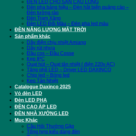
ĐÈN LED CHO SÂN CẦU LÔNG
Đèn pha bảng hiệu – Đèn hắt biển quảng cáo –
Đèn tường rào
Đèn Trạm Xăng
Đèn LED Đổi Màu – Đèn pha led màu
ĐÈN NĂNG LƯỢNG MẶT TRỜI
Sản phẩm khác
Dây điện chịu nhiệt Amiang
Dây rút nhựa
Đầu cos – Đầu Cosse
Kẹp IPC
Quạt hút – Quạt tản nhiệt ( điện 220v AC)
Tăng phô LED – Driver LED DAXINCO
Chip led – Bóng led
Keo Tản Nhiệt
Catalogue Daxinco 2025
Vỏ đèn LED
Đèn LED PHA
ĐÈN CAO ÁP LED
ĐÈN NHÀ XƯỞNG LED
Mục Khác
Câu Hỏi Thường Gặp
Tổng hợp kiểu dáng đèn