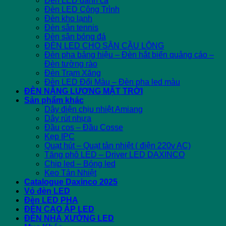
Đèn LED đánh cá
Đèn LED Công Trình
Đèn kho lạnh
Đèn sân tennis
Đèn sân bóng đá
ĐÈN LED CHO SÂN CẦU LÔNG
Đèn pha bảng hiệu – Đèn hắt biển quảng cáo –
Đèn tường rào
Đèn Trạm Xăng
Đèn LED Đổi Màu – Đèn pha led màu
ĐÈN NĂNG LƯỢNG MẶT TRỜI
Sản phẩm khác
Dây điện chịu nhiệt Amiang
Dây rút nhựa
Đầu cos – Đầu Cosse
Kẹp IPC
Quạt hút – Quạt tản nhiệt ( điện 220v AC)
Tăng phô LED – Driver LED DAXINCO
Chip led – Bóng led
Keo Tản Nhiệt
Catalogue Daxinco 2025
Vỏ đèn LED
Đèn LED PHA
ĐÈN CAO ÁP LED
ĐÈN NHÀ XƯỞNG LED