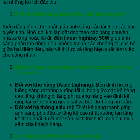
lại những lợi ích đặc thù:
Phân bổ ánh sáng đồng đều, triệt tiêu vùng tối
Kiểu dáng hình chữ nhật giúp ánh sáng trải dài theo các trục
tuyến tính. Nhờ đó, khi lắp đặt dọc theo các băng chuyền
nhà xưởng hoặc lối đi,
đèn linear highbay 50W
giúp ánh
sáng phân tán đồng đều, không tạo ra các khoảng tối cục bộ
giữa hai điểm đèn, bảo vệ thị lực và tăng hiệu suất làm việc
cho công nhân.
Định hướng luồng sáng chuyên dụng cho kệ kho
và siêu thị
Đối với kho hàng (Aisle Lighting):
Đèn định hướng
luồng sáng đi thẳng xuống lối đi hẹp giữa các kệ hàng
cao tầng, không bị lãng phí quang năng vào đỉnh kệ,
giúp tài xế xe nâng quan sát và bốc dỡ hàng an toàn.
Đối với hệ thống siêu thị:
Thiết kế dạng thanh giúp
ánh sáng phủ đều từ tầng kệ cao nhất xuống tận tầng
kệ thấp nhất dưới mặt sàn, kích thích trải nghiệm mua
sắm của khách hàng.
Linh kiện cấu thành tối ưu và bền bỉ