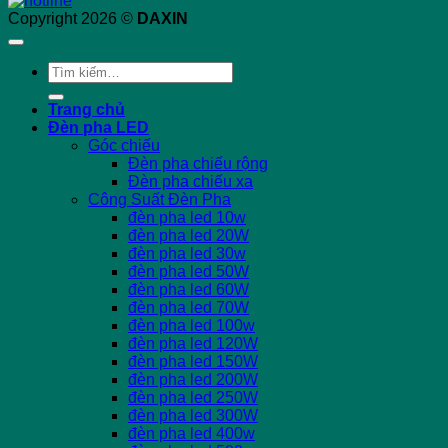
Copyright 2026 ©
DAXIN
Tìm
kiếm:
Trang chủ
Đèn pha LED
Góc chiếu
Đèn pha chiếu rộng
Đèn pha chiếu xa
Công Suất Đèn Pha
đèn pha led 10w
đèn pha led 20W
đèn pha led 30w
đèn pha led 50W
đèn pha led 60W
đèn pha led 70W
đèn pha led 100w
đèn pha led 120W
đèn pha led 150W
đèn pha led 200W
đèn pha led 250W
đèn pha led 300W
đèn pha led 400w