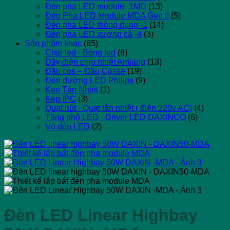
Đèn pha LED module -1MD
(13)
Đèn Pha LED Module MDA Gen II
(5)
Đèn pha LED thông dụng -1
(14)
Đèn pha LED xương cá -4
(3)
Sản phẩm khác
(65)
Chip led - Bóng led
(8)
Dây điện chịu nhiệt Amiang
(13)
Đầu cos – Đầu Cosse
(19)
Đèn đường LED Philips
(9)
Keo Tản Nhiệt
(1)
Kẹp IPC
(3)
Quạt hút - Quạt tản nhiệt ( điện 220v AC)
(4)
Tăng phô LED - Driver LED DAXINCO
(6)
Vỏ đèn LED
(2)
Đèn LED Linear Highbay