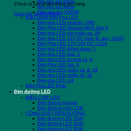
đèn pha led 600w
Chưa có sản phẩm trong giỏ hàng.
đèn pha led 800w
Đèn pha led 1000W
Quay trở lại cửa hàng
Kiểu Dáng Đèn Pha LED
Đèn pha LED module -1MD
Đèn Pha LED Module MDA Gen II
Đèn pha LED lúp chiếu xa -29
Đèn pha LED 12V DC bình ắc quy -12AQ
Đèn Pha LED 12V 24V DC -1224
Đèn pha LED thông dụng -1
Đèn pha LED dẹp -2
Đèn pha LED xương cá -4
Đèn Pha LED lúp -5
Đèn pha LED chiếu xa -6 -28
Đèn pha LED chiến sỹ -18
Đèn pha LED -24
Đèn Pha LED Khác
Đèn đường LED
KIỂU CHIP LED
Đèn đường hạt led
Đèn đường chip COB
CÔNG SUẤT ĐÈN ĐƯỜNG
Đèn đường LED 20W
Đèn đường LED 30W
Đèn đường LED 50W