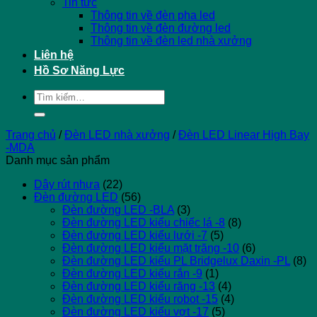
Tin tức
Thông tin về đèn pha led
Thông tin về đèn đường led
Thông tin về đèn led nhà xưởng
Liên hệ
Hồ Sơ Năng Lực
Tìm
kiếm:
Trang chủ
/
Đèn LED nhà xưởng
/
Đèn LED Linear High Bay
-MDA
Danh mục sản phẩm
Dây rút nhựa
(22)
Đèn đường LED
(56)
Đèn đường LED -BLA
(3)
Đèn đường LED kiểu chiếc lá -8
(8)
Đèn đường LED kiểu lưới -7
(5)
Đèn đường LED kiểu mặt trăng -10
(6)
Đèn đường LED kiểu PL Bridgelux Daxin -PL
(8)
Đèn đường LED kiểu rắn -9
(1)
Đèn đường LED kiểu răng -13
(4)
Đèn đường LED kiểu robot -15
(4)
Đèn đường LED kiểu vợt -17
(5)