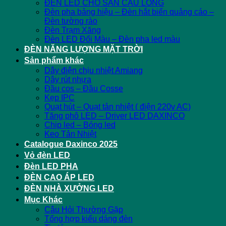
ĐÈN LED CHO SÂN CẦU LÔNG
Đèn pha bảng hiệu – Đèn hắt biển quảng cáo –
Đèn tường rào
Đèn Trạm Xăng
Đèn LED Đổi Màu – Đèn pha led màu
ĐÈN NĂNG LƯỢNG MẶT TRỜI
Sản phẩm khác
Dây điện chịu nhiệt Amiang
Dây rút nhựa
Đầu cos – Đầu Cosse
Kẹp IPC
Quạt hút – Quạt tản nhiệt ( điện 220v AC)
Tăng phô LED – Driver LED DAXINCO
Chip led – Bóng led
Keo Tản Nhiệt
Catalogue Daxinco 2025
Vỏ đèn LED
Đèn LED PHA
ĐÈN CAO ÁP LED
ĐÈN NHÀ XƯỞNG LED
Mục Khác
Câu Hỏi Thường Gặp
Tổng hợp kiểu dáng đèn