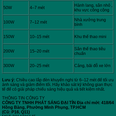
Hành lang, sân nhỏ ,
50W
4–7 mét
khu vực công cộng
Nhà xưởng trung
100W
7–12 mét
bình
150W
10–15 mét
Khu thể thao mini
Sân thể thao tiêu
200W
15–20 mét
chuẩn
300W
20–25 mét
Cảng, bãi đỗ xe lớn
Lưu ý:
Chiều cao lắp đèn khuyến nghị từ 6–12 mét để tối ưu
ánh sáng và giảm điểm tối. Hãy khảo sát kỹ không gian thực
tế để có giải pháp chiếu sáng hiệu quả và tiết kiệm nhất.
THÔNG TIN CÔNG TY
CÔNG TY TNHH PHÁT SÁNG ĐẠI TÍN
Địa chỉ mới: 418/64
Hồng Bàng, Phường Minh Phụng, TP.HCM
(Cũ: P16, Q11)