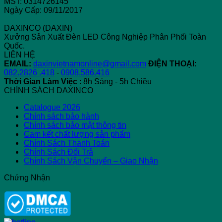
MST: 0314726145
Ngày Cấp: 09/11/2017
DAXINCO (DAXIN)
Xưởng Sản Xuất Đèn LED Công Nghiệp Phân Phối Toàn
Quốc.
LIÊN HỆ
EMAIL:
daxinvietnamonline@gmail.com
ĐIỆN THOẠI:
082.2826 .418
-
0908.586.416
Thời Gian Làm Việc
: 8h Sáng - 5h Chiều
CHÍNH SÁCH DAXINCO
Catalogue 2026
Chính sách bảo hành
Chính sách bảo mật thông tin
Cam kết chất lượng sản phẩm
Chính Sách Thanh Toán
Chính Sách Đổi Trả
Chính Sách Vận Chuyển – Giao Nhận
Chứng Nhận