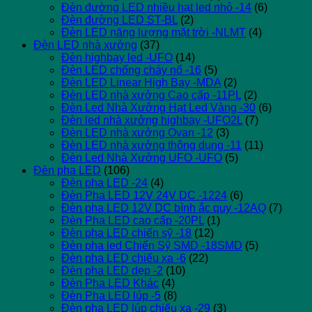
Đèn đường LED nhiều hạt led nhỏ -14
(6)
Đèn đường LED ST-BL
(2)
Đèn LED năng lượng mặt trời -NLMT
(4)
Đèn LED nhà xưởng
(37)
Đèn highbay led -UFO
(14)
Đèn LED chống cháy nổ -16
(5)
Đèn LED Linear High Bay -MDA
(2)
Đèn LED nhà xưởng Cao cấp -11PL
(2)
Đèn Led Nhà Xưởng Hạt Led Vàng -30
(6)
Đèn led nhà xưởng highbay -UFO2L
(7)
Đèn LED nhà xưởng Ovan -12
(3)
Đèn LED nhà xưởng thông dụng -11
(11)
Đèn Led Nhà Xưởng UFO -UFO
(5)
Đèn pha LED
(106)
Đèn pha LED -24
(4)
Đèn Pha LED 12V 24V DC -1224
(6)
Đèn pha LED 12V DC bình ắc quy -12AQ
(7)
Đèn Pha LED cao cấp -20PL
(1)
Đèn pha LED chiến sỹ -18
(12)
Đèn pha led Chiến Sỹ SMD -18SMD
(5)
Đèn pha LED chiếu xa -6
(22)
Đèn pha LED dẹp -2
(10)
Đèn Pha LED Khác
(4)
Đèn Pha LED lúp -5
(8)
Đèn pha LED lúp chiếu xa -29
(3)