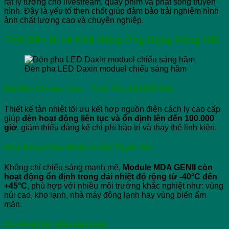
rất lý tưởng cho livestream, quay phim và phát sóng truyền
hình. Đây là yếu tố then chốt giúp đảm bảo trải nghiệm hình
ảnh chất lượng cao và chuyên nghiệp.
Tính Bền Bỉ và Khả Năng Ứng Dụng Rộng Rãi
Đèn pha LED Daxin moduel chiếu sáng hầm
Độ Bền Cơ Học Cao – Tuổi Thọ 100.000 Giờ
Thiết kế tản nhiệt tối ưu kết hợp nguồn điện cách ly cao cấp
giúp
đèn hoạt động liên tục và ổn định lên đến 100.000
giờ
, giảm thiểu đáng kể chi phí bảo trì và thay thế linh kiện.
Khả Năng Chịu Nhiệt và Ẩm Tuyệt Vời
Không chỉ chiếu sáng mạnh mẽ,
Module MDA GENII còn
hoạt động ổn định trong dải nhiệt độ rộng từ -40°C đến
+45°C
, phù hợp với nhiều môi trường khắc nghiệt như: vùng
núi cao, kho lạnh, nhà máy đông lạnh hay vùng biển ẩm
mặn.
Dải Nhiệt Độ Màu Đa Dạng