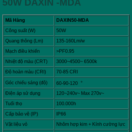
50W DAXIN -MDA
Mã Hàng
DAXIN50-MDA
Công suất (W)
50W
Quang thông (Lm)
135-160Lm/w
Mạch điều khiển
>PF0.95
Nhiệt độ màu (CRT)
3000~4500~ 6500k
Độ hoàn màu (CRI)
70-85 CRI
Góc chiếu sáng (độ)
60-90-120︒
Điện áp sử dụng
120~240v~ Max 270v~
Tuổi thọ
100.000h
Cấp bảo vệ (IP)
IP66
Vật liệu vỏ
Nhôm hợp kim + Kính cường lực