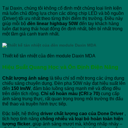
Tại Daxin, chúng tôi không cố định một chủng loại linh kiện
mà luôn chủ động lựa chọn các dòng chip LED và bộ nguồn
(Driver) tối ưu nhất theo từng thời điểm thị trường. Điều này
giúp mỗi bộ
đèn linear highbay 50W
đến tay khách hàng
luôn đạt trạng thái hoạt động ổn định nhất, bền bỉ nhất trong
một tầm giá cạnh tranh nhất.
Thiết kế tản nhiệt của đèn module Daxin MDA
Hiệu Suất Quang Học và Ổn Định Điện Năng
Chất lượng ánh sáng
là tiêu chí số một trong các ứng dụng
chiếu sáng chuyên dụng. Đèn pha 50W này đạt hiệu suất lên
đến
150 lm/W
, đảm bảo luồng sáng mạnh mẽ và đồng đều
trên diện tích rộng.
Chỉ số hoàn màu (CRI ≥ 70)
cung cấp
ánh sáng trung thực, rất quan trọng trong môi trường thi đấu
thể thao và truyền hình trực tiếp.
Đặc biệt, hệ thống
driver chất lượng cao của Done Driver
,
tích hợp tính năng
chống nhiễu và loại bỏ hoàn toàn hiện
tượng flicker
, giúp ánh sáng mượt mà, không nhấp nháy –