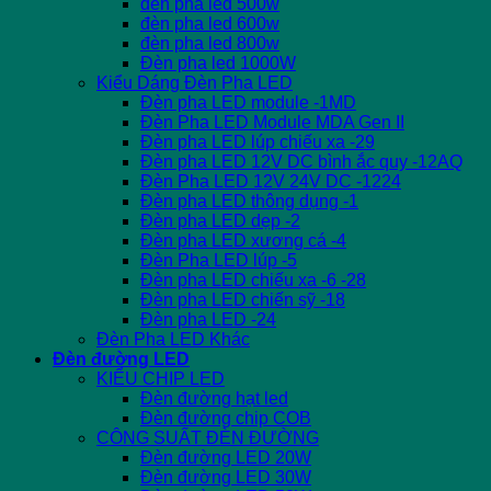
đèn pha led 500w
đèn pha led 600w
đèn pha led 800w
Đèn pha led 1000W
Kiểu Dáng Đèn Pha LED
Đèn pha LED module -1MD
Đèn Pha LED Module MDA Gen II
Đèn pha LED lúp chiếu xa -29
Đèn pha LED 12V DC bình ắc quy -12AQ
Đèn Pha LED 12V 24V DC -1224
Đèn pha LED thông dụng -1
Đèn pha LED dẹp -2
Đèn pha LED xương cá -4
Đèn Pha LED lúp -5
Đèn pha LED chiếu xa -6 -28
Đèn pha LED chiến sỹ -18
Đèn pha LED -24
Đèn Pha LED Khác
Đèn đường LED
KIỂU CHIP LED
Đèn đường hạt led
Đèn đường chip COB
CÔNG SUẤT ĐÈN ĐƯỜNG
Đèn đường LED 20W
Đèn đường LED 30W