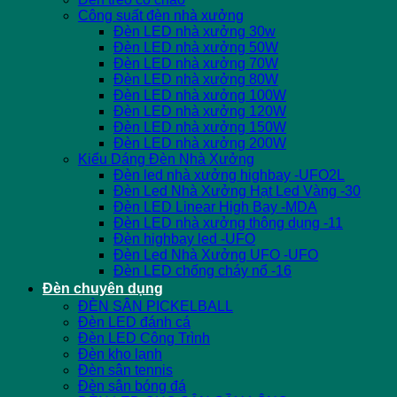
Công suất đèn nhà xưởng
Đèn LED nhà xưởng 30w
Đèn LED nhà xưởng 50W
Đèn LED nhà xưởng 70W
Đèn LED nhà xưởng 80W
Đèn LED nhà xưởng 100W
Đèn LED nhà xưởng 120W
Đèn LED nhà xưởng 150W
Đèn LED nhà xưởng 200W
Kiểu Dáng Đèn Nhà Xưởng
Đèn led nhà xưởng highbay -UFO2L
Đèn Led Nhà Xưởng Hạt Led Vàng -30
Đèn LED Linear High Bay -MDA
Đèn LED nhà xưởng thông dụng -11
Đèn highbay led -UFO
Đèn Led Nhà Xưởng UFO -UFO
Đèn LED chống cháy nổ -16
Đèn chuyên dụng
ĐÈN SÂN PICKELBALL
Đèn LED đánh cá
Đèn LED Công Trình
Đèn kho lạnh
Đèn sân tennis
Đèn sân bóng đá