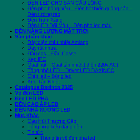
ĐÈN LED CHO SÂN CẦU LÔNG
Đèn pha bảng hiệu – Đèn hắt biển quảng cáo –
Đèn tường rào
Đèn Trạm Xăng
Đèn LED Đổi Màu – Đèn pha led màu
ĐÈN NĂNG LƯỢNG MẶT TRỜI
Sản phẩm khác
Dây điện chịu nhiệt Amiang
Dây rút nhựa
Đầu cos – Đầu Cosse
Kẹp IPC
Quạt hút – Quạt tản nhiệt ( điện 220v AC)
Tăng phô LED – Driver LED DAXINCO
Chip led – Bóng led
Keo Tản Nhiệt
Catalogue Daxinco 2025
Vỏ đèn LED
Đèn LED PHA
ĐÈN CAO ÁP LED
ĐÈN NHÀ XƯỞNG LED
Mục Khác
Câu Hỏi Thường Gặp
Tổng hợp kiểu dáng đèn
Tin tức
Thông tin về đèn pha led