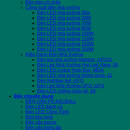
Đèn treo có chảo
Công suất đèn nhà xưởng
Đèn LED nhà xưởng 30w
Đèn LED nhà xưởng 50W
Đèn LED nhà xưởng 70W
Đèn LED nhà xưởng 80W
Đèn LED nhà xưởng 100W
Đèn LED nhà xưởng 120W
Đèn LED nhà xưởng 150W
Đèn LED nhà xưởng 200W
Kiểu Dáng Đèn Nhà Xưởng
Đèn led nhà xưởng highbay -UFO2L
Đèn Led Nhà Xưởng Hạt Led Vàng -30
Đèn LED Linear High Bay -MDA
Đèn LED nhà xưởng thông dụng -11
Đèn highbay led -UFO
Đèn Led Nhà Xưởng UFO -UFO
Đèn LED chống cháy nổ -16
Đèn chuyên dụng
ĐÈN SÂN PICKELBALL
Đèn LED đánh cá
Đèn LED Công Trình
Đèn kho lạnh
Đèn sân tennis
Đèn sân bóng đá