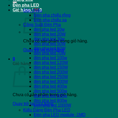
Đèn pha LED
Giỏ hàng /
0
₫
0
Góc chiếu
Đèn pha chiếu rộng
Đèn pha chiếu xa
Công Suất Đèn Pha
đèn pha led 10w
đèn pha led 20W
đèn pha led 30w
Chưa có sản phẩm trong giỏ hàng.
đèn pha led 50W
đèn pha led 60W
Quay trở lại cửa hàng
đèn pha led 70W
đèn pha led 100w
0
đèn pha led 120W
Giỏ hàng
đèn pha led 150W
đèn pha led 200W
đèn pha led 250W
đèn pha led 300W
đèn pha led 400w
đèn pha led 500w
Chưa có sản phẩm trong giỏ hàng.
đèn pha led 600w
đèn pha led 800w
Quay trở lại cửa hàng
Đèn pha led 1000W
Kiểu Dáng Đèn Pha LED
Đèn pha LED module -1MD