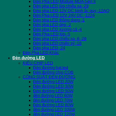
Đèn Pha LED Module MDA Gen II
Đèn pha LED lúp chiếu xa -29
Đèn pha LED 12V DC bình ắc quy -12AQ
Đèn Pha LED 12V 24V DC -1224
Đèn pha LED thông dụng -1
Đèn pha LED dẹp -2
Đèn pha LED xương cá -4
Đèn Pha LED lúp -5
Đèn pha LED chiếu xa -6 -28
Đèn pha LED chiến sỹ -18
Đèn pha LED -24
Đèn Pha LED Khác
Đèn đường LED
KIỂU CHIP LED
Đèn đường hạt led
Đèn đường chip COB
CÔNG SUẤT ĐÈN ĐƯỜNG
Đèn đường LED 20W
Đèn đường LED 30W
Đèn đường LED 50W
đèn đường LED 60W
đèn đường LED 70W
Đèn đường LED 80W
đèn đường LED 100W
đèn đường LED 120W