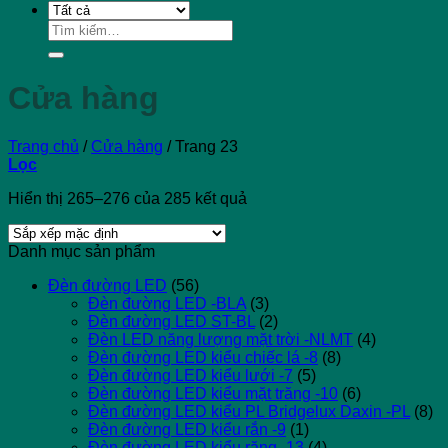
Tìm
kiếm:
Cửa hàng
Trang chủ
/
Cửa hàng
/
Trang 23
Lọc
Hiển thị 265–276 của 285 kết quả
Danh mục sản phẩm
Đèn đường LED
(56)
Đèn đường LED -BLA
(3)
Đèn đường LED ST-BL
(2)
Đèn LED năng lượng mặt trời -NLMT
(4)
Đèn đường LED kiểu chiếc lá -8
(8)
Đèn đường LED kiểu lưới -7
(5)
Đèn đường LED kiểu mặt trăng -10
(6)
Đèn đường LED kiểu PL Bridgelux Daxin -PL
(8)
Đèn đường LED kiểu rắn -9
(1)
Đèn đường LED kiểu răng -13
(4)