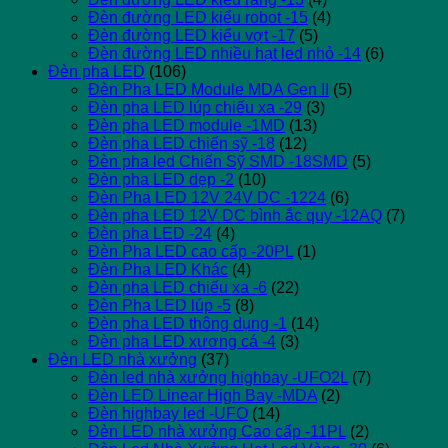
Đèn đường LED kiểu robot -15
(4)
Đèn đường LED kiểu vợt -17
(5)
Đèn đường LED nhiều hạt led nhỏ -14
(6)
Đèn pha LED
(106)
Đèn Pha LED Module MDA Gen II
(5)
Đèn pha LED lúp chiếu xa -29
(3)
Đèn pha LED module -1MD
(13)
Đèn pha LED chiến sỹ -18
(12)
Đèn pha led Chiến Sỹ SMD -18SMD
(5)
Đèn pha LED dẹp -2
(10)
Đèn Pha LED 12V 24V DC -1224
(6)
Đèn pha LED 12V DC bình ắc quy -12AQ
(7)
Đèn pha LED -24
(4)
Đèn Pha LED cao cấp -20PL
(1)
Đèn Pha LED Khác
(4)
Đèn pha LED chiếu xa -6
(22)
Đèn Pha LED lúp -5
(8)
Đèn pha LED thông dụng -1
(14)
Đèn pha LED xương cá -4
(3)
Đèn LED nhà xưởng
(37)
Đèn led nhà xưởng highbay -UFO2L
(7)
Đèn LED Linear High Bay -MDA
(2)
Đèn highbay led -UFO
(14)
Đèn LED nhà xưởng Cao cấp -11PL
(2)