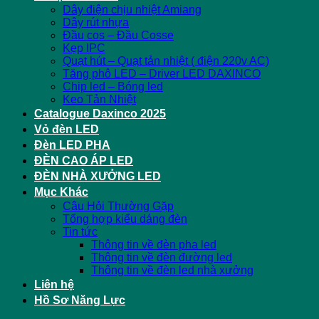
Dây điện chịu nhiệt Amiang
Dây rút nhựa
Đầu cos – Đầu Cosse
Kẹp IPC
Quạt hút – Quạt tản nhiệt ( điện 220v AC)
Tăng phô LED – Driver LED DAXINCO
Chip led – Bóng led
Keo Tản Nhiệt
Catalogue Daxinco 2025
Vỏ đèn LED
Đèn LED PHA
ĐÈN CAO ÁP LED
ĐÈN NHÀ XƯỞNG LED
Mục Khác
Câu Hỏi Thường Gặp
Tổng hợp kiểu dáng đèn
Tin tức
Thông tin về đèn pha led
Thông tin về đèn đường led
Thông tin về đèn led nhà xưởng
Liên hệ
Hồ Sơ Năng Lực