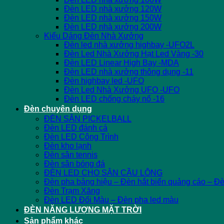
Đèn LED nhà xưởng 120W
Đèn LED nhà xưởng 150W
Đèn LED nhà xưởng 200W
Kiểu Dáng Đèn Nhà Xưởng
Đèn led nhà xưởng highbay -UFO2L
Đèn Led Nhà Xưởng Hạt Led Vàng -30
Đèn LED Linear High Bay -MDA
Đèn LED nhà xưởng thông dụng -11
Đèn highbay led -UFO
Đèn Led Nhà Xưởng UFO -UFO
Đèn LED chống cháy nổ -16
Đèn chuyên dụng
ĐÈN SÂN PICKELBALL
Đèn LED đánh cá
Đèn LED Công Trình
Đèn kho lạnh
Đèn sân tennis
Đèn sân bóng đá
ĐÈN LED CHO SÂN CẦU LÔNG
Đèn pha bảng hiệu – Đèn hắt biển quảng cáo – Đ
Đèn Trạm Xăng
Đèn LED Đổi Màu – Đèn pha led màu
ĐÈN NĂNG LƯỢNG MẶT TRỜI
Sản phẩm khác