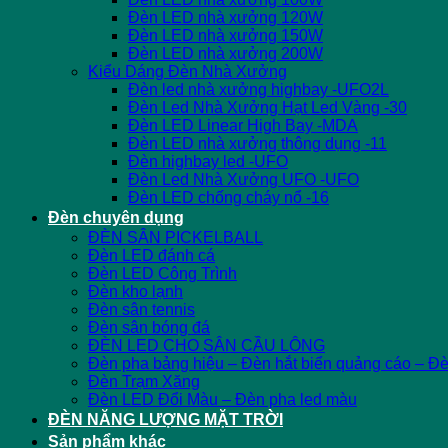
Đèn LED nhà xưởng 120W
Đèn LED nhà xưởng 150W
Đèn LED nhà xưởng 200W
Kiểu Dáng Đèn Nhà Xưởng
Đèn led nhà xưởng highbay -UFO2L
Đèn Led Nhà Xưởng Hạt Led Vàng -30
Đèn LED Linear High Bay -MDA
Đèn LED nhà xưởng thông dụng -11
Đèn highbay led -UFO
Đèn Led Nhà Xưởng UFO -UFO
Đèn LED chống cháy nổ -16
Đèn chuyên dụng
ĐÈN SÂN PICKELBALL
Đèn LED đánh cá
Đèn LED Công Trình
Đèn kho lạnh
Đèn sân tennis
Đèn sân bóng đá
ĐÈN LED CHO SÂN CẦU LÔNG
Đèn pha bảng hiệu – Đèn hắt biển quảng cáo – Đ
Đèn Trạm Xăng
Đèn LED Đổi Màu – Đèn pha led màu
ĐÈN NĂNG LƯỢNG MẶT TRỜI
Sản phẩm khác