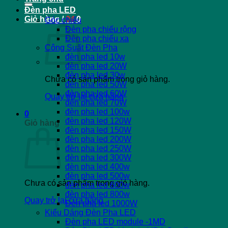
Đèn pha LED
Giỏ hàng /
0
₫
0
Góc chiếu
Đèn pha chiếu rộng
Đèn pha chiếu xa
Công Suất Đèn Pha
đèn pha led 10w
đèn pha led 20W
đèn pha led 30w
Chưa có sản phẩm trong giỏ hàng.
đèn pha led 50W
đèn pha led 60W
Quay trở lại cửa hàng
đèn pha led 70W
đèn pha led 100w
0
đèn pha led 120W
Giỏ hàng
đèn pha led 150W
đèn pha led 200W
đèn pha led 250W
đèn pha led 300W
đèn pha led 400w
đèn pha led 500w
Chưa có sản phẩm trong giỏ hàng.
đèn pha led 600w
đèn pha led 800w
Quay trở lại cửa hàng
Đèn pha led 1000W
Kiểu Dáng Đèn Pha LED
Đèn pha LED module -1MD