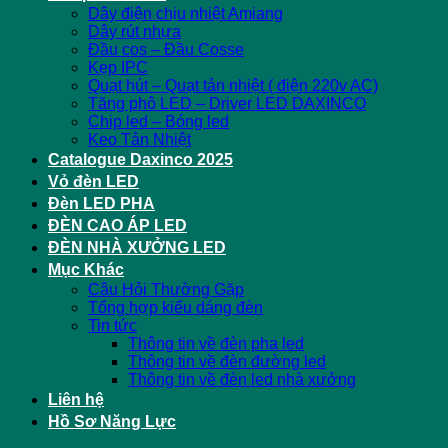
Dây điện chịu nhiệt Amiang
Dây rút nhựa
Đầu cos – Đầu Cosse
Kẹp IPC
Quạt hút – Quạt tản nhiệt ( điện 220v AC)
Tăng phô LED – Driver LED DAXINCO
Chip led – Bóng led
Keo Tản Nhiệt
Catalogue Daxinco 2025
Vỏ đèn LED
Đèn LED PHA
ĐÈN CAO ÁP LED
ĐÈN NHÀ XƯỞNG LED
Mục Khác
Câu Hỏi Thường Gặp
Tổng hợp kiểu dáng đèn
Tin tức
Thông tin về đèn pha led
Thông tin về đèn đường led
Thông tin về đèn led nhà xưởng
Liên hệ
Hồ Sơ Năng Lực