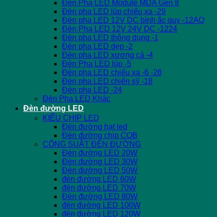
Đèn Pha LED Module MDA Gen II
Đèn pha LED lúp chiếu xa -29
Đèn pha LED 12V DC bình ắc quy -12AQ
Đèn Pha LED 12V 24V DC -1224
Đèn pha LED thông dụng -1
Đèn pha LED dẹp -2
Đèn pha LED xương cá -4
Đèn Pha LED lúp -5
Đèn pha LED chiếu xa -6 -28
Đèn pha LED chiến sỹ -18
Đèn pha LED -24
Đèn Pha LED Khác
Đèn đường LED
KIỂU CHIP LED
Đèn đường hạt led
Đèn đường chip COB
CÔNG SUẤT ĐÈN ĐƯỜNG
Đèn đường LED 20W
Đèn đường LED 30W
Đèn đường LED 50W
đèn đường LED 60W
đèn đường LED 70W
Đèn đường LED 80W
đèn đường LED 100W
đèn đường LED 120W