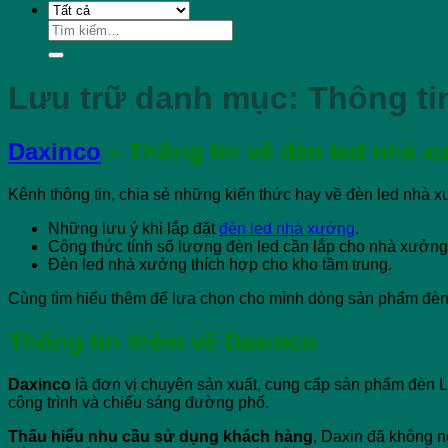
Tìm
kiếm:
Lưu trữ danh mục:
Thông ti
Daxinco
– Thông tin về đèn led nhà 
Kênh thông tin, chia sẻ những kiến thức hay về đèn led nhà 
Những lưu ý khi lắp đặt
đèn led nhà xưởng
.
Công thức tính số lượng đèn led cần lắp cho nhà xưởng
Đèn led nhà xưởng thích hợp cho kho tầm trung.
Cùng tìm hiểu thêm để lựa chọn cho mình dòng sản phẩm đèn 
Thông tin thêm về Daxinco
Daxinco
là đơn vị chuyên sản xuất, cung cấp sản phẩm đèn 
công trình và chiếu sáng đường phố.
Thấu hiểu nhu cầu sử dụng khách hàng
, Daxin đã không n