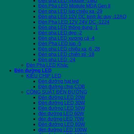
Đèn pha LED module -1MD
Đèn Pha LED Module MDA Gen II
Đèn pha LED lúp chiếu xa -29
Đèn pha LED 12V DC bình ắc quy -12AQ
Đèn Pha LED 12V 24V DC -1224
Đèn pha LED thông dụng -1
Đèn pha LED dẹp -2
Đèn pha LED xương cá -4
Đèn Pha LED lúp -5
Đèn pha LED chiếu xa -6 -28
Đèn pha LED chiến sỹ -18
Đèn pha LED -24
Đèn Pha LED Khác
Đèn đường LED
KIỂU CHIP LED
Đèn đường hạt led
Đèn đường chip COB
CÔNG SUẤT ĐÈN ĐƯỜNG
Đèn đường LED 20W
Đèn đường LED 30W
Đèn đường LED 50W
đèn đường LED 60W
đèn đường LED 70W
Đèn đường LED 80W
đèn đường LED 100W