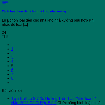
Cách lựa chọn đèn cho nhà kho, nhà xưởng
Lựa chọn loại đèn cho nhà kho nhà xưởng phù hợp Khi
nhắc đế loại [...]
24
Th5
1
2
3
4
5
6
7
8
Bài viết mới
Typti Ball Là Gì? Xu Hướng Thể Thao “Mới Toanh”
ở
Năm 2026 Có Gì Đặc Biệt?
Chức năng bình luận bị tắt