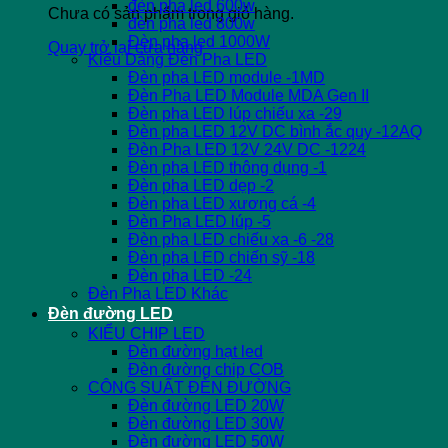
đèn pha led 600w
Chưa có sản phẩm trong giỏ hàng.
đèn pha led 800w
Đèn pha led 1000W
Quay trở lại cửa hàng
Kiểu Dáng Đèn Pha LED
Đèn pha LED module -1MD
Đèn Pha LED Module MDA Gen II
Đèn pha LED lúp chiếu xa -29
Đèn pha LED 12V DC bình ắc quy -12AQ
Đèn Pha LED 12V 24V DC -1224
Đèn pha LED thông dụng -1
Đèn pha LED dẹp -2
Đèn pha LED xương cá -4
Đèn Pha LED lúp -5
Đèn pha LED chiếu xa -6 -28
Đèn pha LED chiến sỹ -18
Đèn pha LED -24
Đèn Pha LED Khác
Đèn đường LED
KIỂU CHIP LED
Đèn đường hạt led
Đèn đường chip COB
CÔNG SUẤT ĐÈN ĐƯỜNG
Đèn đường LED 20W
Đèn đường LED 30W
Đèn đường LED 50W