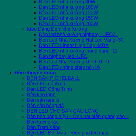
Đèn LED nhà xưởng 80W
Đèn LED nhà xưởng 100W
Đèn LED nhà xưởng 120W
Đèn LED nhà xưởng 150W
Đèn LED nhà xưởng 200W
Kiểu Dáng Đèn Nhà Xưởng
Đèn led nhà xưởng highbay -UFO2L
Đèn Led Nhà Xưởng Hạt Led Vàng -30
Đèn LED Linear High Bay -MDA
Đèn LED nhà xưởng thông dụng -11
Đèn highbay led -UFO
Đèn Led Nhà Xưởng UFO -UFO
Đèn LED chống cháy nổ -16
Đèn chuyên dụng
ĐÈN SÂN PICKELBALL
Đèn LED đánh cá
Đèn LED Công Trình
Đèn kho lạnh
Đèn sân tennis
Đèn sân bóng đá
ĐÈN LED CHO SÂN CẦU LÔNG
Đèn pha bảng hiệu – Đèn hắt biển quảng cáo –
Đèn tường rào
Đèn Trạm Xăng
Đèn LED Đổi Màu – Đèn pha led màu