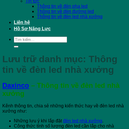
Tin tức
Thông tin về đèn pha led
Thông tin về đèn đường led
Thông tin về đèn led nhà xưởng
Liên hệ
Hồ Sơ Năng Lực
Tìm
kiếm:
Lưu trữ danh mục:
Thông
tin về đèn led nhà xưởng
Daxinco
– Thông tin về đèn led nhà
xưởng
Kênh thông tin, chia sẻ những kiến thức hay về đèn led nhà
xưởng như:
Những lưu ý khi lắp đặt
đèn led nhà xưởng
.
Công thức tính số lượng đèn led cần lắp cho nhà