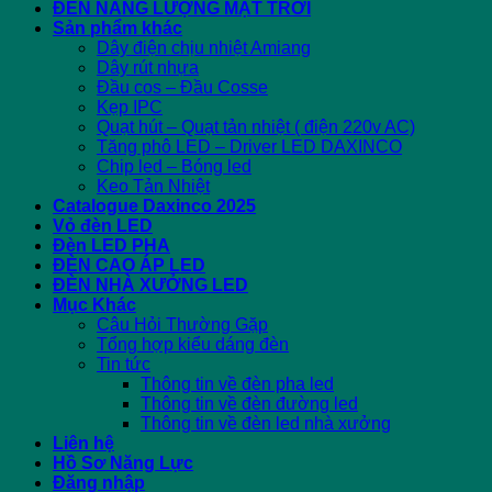
ĐÈN NĂNG LƯỢNG MẶT TRỜI
Sản phẩm khác
Dây điện chịu nhiệt Amiang
Dây rút nhựa
Đầu cos – Đầu Cosse
Kẹp IPC
Quạt hút – Quạt tản nhiệt ( điện 220v AC)
Tăng phô LED – Driver LED DAXINCO
Chip led – Bóng led
Keo Tản Nhiệt
Catalogue Daxinco 2025
Vỏ đèn LED
Đèn LED PHA
ĐÈN CAO ÁP LED
ĐÈN NHÀ XƯỞNG LED
Mục Khác
Câu Hỏi Thường Gặp
Tổng hợp kiểu dáng đèn
Tin tức
Thông tin về đèn pha led
Thông tin về đèn đường led
Thông tin về đèn led nhà xưởng
Liên hệ
Hồ Sơ Năng Lực
Đăng nhập