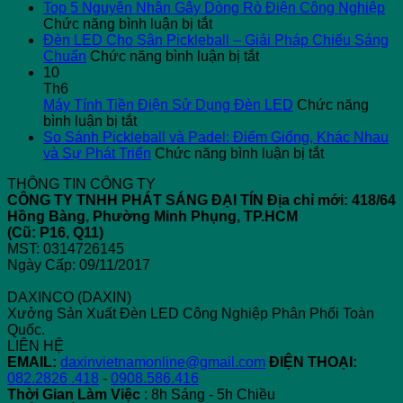
Ty
Top 5 Nguyên Nhân Gây Dòng Rò Điện Công Nghiệp
ở
Ba
Chức năng bình luận bị tắt
Top
L
Đèn LED Cho Sân Pickleball – Giải Pháp Chiếu Sáng
5
ở
G
Chuẩn
Chức năng bình luận bị tắt
Nguyên
Đèn
X
10
Nhân
LED
H
Th6
Gây
Cho
T
Máy Tính Tiền Điện Sử Dụng Đèn LED
Chức năng
ở
Dòng
Sân
T
bình luận bị tắt
Máy
Rò
Pickleball
“
So Sánh Pickleball và Padel: Điểm Giống, Khác Nhau
Tính
Điện
–
ở
T
và Sự Phát Triển
Chức năng bình luận bị tắt
Tiền
Công
Giải
So
N
THÔNG TIN CÔNG TY
Điện
Nghiệp
Pháp
Sánh
2
CÔNG TY TNHH PHÁT SÁNG ĐẠI TÍN
Địa chỉ mới: 418/64
Sử
Chiếu
Pickleball
C
Hồng Bàng, Phường Minh Phụng, TP.HCM
Dụng
Sáng
và
Gì
(Cũ: P16, Q11)
Đèn
Chuẩn
Padel:
Đ
MST: 0314726145
LED
Điểm
Bi
Ngày Cấp: 09/11/2017
Giống,
Khác
DAXINCO (DAXIN)
Nhau
Xưởng Sản Xuất Đèn LED Công Nghiệp Phân Phối Toàn
và
Quốc.
Sự
LIÊN HỆ
Phát
EMAIL:
daxinvietnamonline@gmail.com
ĐIỆN THOẠI:
Triển
082.2826 .418
-
0908.586.416
Thời Gian Làm Việc
: 8h Sáng - 5h Chiều