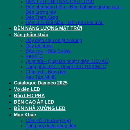
ĐÈN LED CHO SÂN CẦU LÔNG
Đèn pha bảng hiệu – Đèn hắt biển quảng cáo –
Đèn tường rào
Đèn Trạm Xăng
Đèn LED Đổi Màu – Đèn pha led màu
ĐÈN NĂNG LƯỢNG MẶT TRỜI
Sản phẩm khác
Dây điện chịu nhiệt Amiang
Dây rút nhựa
Đầu cos – Đầu Cosse
Kẹp IPC
Quạt hút – Quạt tản nhiệt ( điện 220v AC)
Tăng phô LED – Driver LED DAXINCO
Chip led – Bóng led
Keo Tản Nhiệt
Catalogue Daxinco 2025
Vỏ đèn LED
Đèn LED PHA
ĐÈN CAO ÁP LED
ĐÈN NHÀ XƯỞNG LED
Mục Khác
Câu Hỏi Thường Gặp
Tổng hợp kiểu dáng đèn