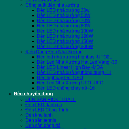
Công suất đèn nhà xưởng
Đèn LED nhà xưởng 30w
Đèn LED nhà xưởng 50W
Đèn LED nhà xưởng 70W
Đèn LED nhà xưởng 80W
Đèn LED nhà xưởng 100W
Đèn LED nhà xưởng 120W
Đèn LED nhà xưởng 150W
Đèn LED nhà xưởng 200W
Kiểu Dáng Đèn Nhà Xưởng
Đèn led nhà xưởng highbay -UFO2L
Đèn Led Nhà Xưởng Hạt Led Vàng -30
Đèn LED Linear High Bay -MDA
Đèn LED nhà xưởng thông dụng -11
Đèn highbay led -UFO
Đèn Led Nhà Xưởng UFO -UFO
Đèn LED chống cháy nổ -16
Đèn chuyên dụng
ĐÈN SÂN PICKELBALL
Đèn LED đánh cá
Đèn LED Công Trình
Đèn kho lạnh
Đèn sân tennis
Đèn sân bóng đá