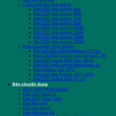
Công suất đèn nhà xưởng
Đèn LED nhà xưởng 30w
Đèn LED nhà xưởng 50W
Đèn LED nhà xưởng 70W
Đèn LED nhà xưởng 80W
Đèn LED nhà xưởng 100W
Đèn LED nhà xưởng 120W
Đèn LED nhà xưởng 150W
Đèn LED nhà xưởng 200W
Kiểu Dáng Đèn Nhà Xưởng
Đèn led nhà xưởng highbay -UFO2L
Đèn Led Nhà Xưởng Hạt Led Vàng -30
Đèn LED Linear High Bay -MDA
Đèn LED nhà xưởng thông dụng -11
Đèn highbay led -UFO
Đèn Led Nhà Xưởng UFO -UFO
Đèn LED chống cháy nổ -16
Đèn chuyên dụng
ĐÈN SÂN PICKELBALL
Đèn LED đánh cá
Đèn LED Công Trình
Đèn kho lạnh
Đèn sân tennis
Đèn sân bóng đá