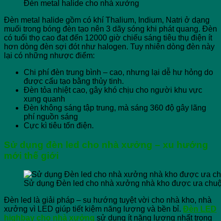
Đèn metal halide cho nhà xưởng
Đèn metal halide gồm có khí Thalium, Indium, Natri ở dạng
muối trong bóng đèn tạo nên 3 dãy sóng khi phát quang. Đèn
có tuổi thọ cao đạt đến 12000 giờ chiếu sáng tiêu thụ điện ít
hơn dòng đèn sợi đót như halogen. Tuy nhiên dòng đèn này
lại có những nhược điểm:
Chi phí đèn trung bình – cao, nhưng lại dễ hư hỏng do
được cấu tạo bằng thủy tinh.
Đèn tỏa nhiệt cao, gây khó chịu cho người khu vực
xung quanh
Đèn không sáng tập trung, mà sáng 360 độ gây lãng
phí nguồn sáng
Cực kì tiêu tốn điện.
Sử dụng đèn led cho nhà xưởng – xu hướng
mới thế giới
Sử dụng Đèn led cho nhà xưởng nhà kho được ưa chuộ
Đèn led là giải pháp – su hướng tuyệt vời cho nhà kho, nhà
xưởng vì LED giúp tiết kiệm năng lượng và bền bỉ.
Đèn LED
highbay cho nhà xưởng
sử dụng ít năng lượng nhất trong