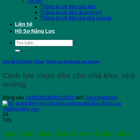
Tin tức
Thông tin về đèn pha led
Thông tin về đèn đường led
Thông tin về đèn led nhà xưởng
Liên hệ
Hồ Sơ Năng Lực
Tìm
kiếm:
Chia Sẽ Và Truyền Thông
,
Thông tin về đèn led nhà xưởng
Cách lựa chọn đèn cho nhà kho, nhà
xưởng
Đăng vào
24/05/2019
04/11/2020
bởi
DaxinVietNam
24
Th5
Lựa chọn loại đèn cho nhà kho nhà