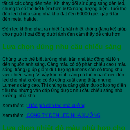
tất cả các dòng đèn trên. Khi thay đổi sử dụng sang đèn led,
chung ta có thể tiết kiệm hơn 60% năng lượng điện. Tuổi thọ
đèn led chiếu sáng nhà kho đạt đén 60000 giờ, gấp 6 lần
đèn metal halide.
Đèn led không phát ra nhiệt ( phát nhiệt không đáng kể) giúp
cho người hoạt động dưới ánh đèn cảm thấy dễ chịu hơn.
Lựa chọn đúng nhu cầu chiếu sáng
Chúng ta có thể biết tường nhà, trần nhà tác động rất lớn
đến nguồn ánh sáng. Càng màu có độ phản chiếu cao ( màu
sáng, trắng) giúp giảm đi 1 lượng lumens cần có trong khu
vực chiếu sáng. Vì vậy khi mình càng có thể mua được đèn
led cho nhà xưởng có độ công xuất càng thấp nhưng
Lumens càng cao. Thì chúng ta càng giảm được lượng điện
tiêu thụ nhưng vẫn đáp ứng được nhu cầu chiếu sáng nhà
xưởng, nhà kho.
Xem thêm: :
Báo giá đèn led nhà xưởng
Xem thêm :
CÔNG TY ĐÈN LED NHÀ XƯỞNG
Lựa chọn nhiệt độ màu phù hợp cho