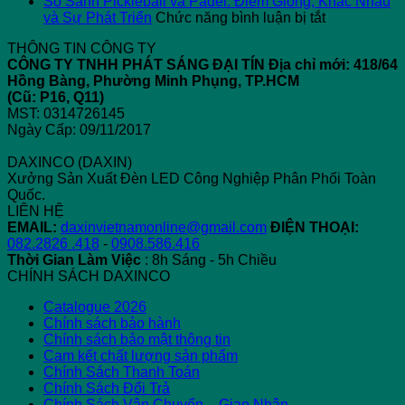
Máy
Rò
Pickleball
“
So Sánh Pickleball và Padel: Điểm Giống, Khác Nhau
Tính
Điện
–
ở
T
và Sự Phát Triển
Chức năng bình luận bị tắt
Tiền
Công
Giải
So
N
THÔNG TIN CÔNG TY
Điện
Nghiệp
Pháp
Sánh
2
CÔNG TY TNHH PHÁT SÁNG ĐẠI TÍN
Địa chỉ mới: 418/64
Sử
Chiếu
Pickleball
C
Hồng Bàng, Phường Minh Phụng, TP.HCM
Dụng
Sáng
và
Gì
(Cũ: P16, Q11)
Đèn
Chuẩn
Padel:
Đ
MST: 0314726145
LED
Điểm
Bi
Ngày Cấp: 09/11/2017
Giống,
Khác
DAXINCO (DAXIN)
Nhau
Xưởng Sản Xuất Đèn LED Công Nghiệp Phân Phối Toàn
và
Quốc.
Sự
LIÊN HỆ
Phát
EMAIL:
daxinvietnamonline@gmail.com
ĐIỆN THOẠI:
Triển
082.2826 .418
-
0908.586.416
Thời Gian Làm Việc
: 8h Sáng - 5h Chiều
CHÍNH SÁCH DAXINCO
Catalogue 2026
Chính sách bảo hành
Chính sách bảo mật thông tin
Cam kết chất lượng sản phẩm
Chính Sách Thanh Toán
Chính Sách Đổi Trả
Chính Sách Vận Chuyển – Giao Nhận