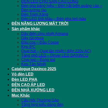
ĐÈN LED CHO SÂN CẦU LÔNG
Đèn pha bảng hiệu – Đèn hắt biển quảng cáo –
Đèn tường rào
Đèn Trạm Xăng
Đèn LED Đổi Màu – Đèn pha led màu
ĐÈN NĂNG LƯỢNG MẶT TRỜI
Sản phẩm khác
Dây điện chịu nhiệt Amiang
Dây rút nhựa
Đầu cos – Đầu Cosse
Kẹp IPC
Quạt hút – Quạt tản nhiệt ( điện 220v AC)
Tăng phô LED – Driver LED DAXINCO
Chip led – Bóng led
Keo Tản Nhiệt
Catalogue Daxinco 2025
Vỏ đèn LED
Đèn LED PHA
ĐÈN CAO ÁP LED
ĐÈN NHÀ XƯỞNG LED
Mục Khác
Câu Hỏi Thường Gặp
Tổng hợp kiểu dáng đèn