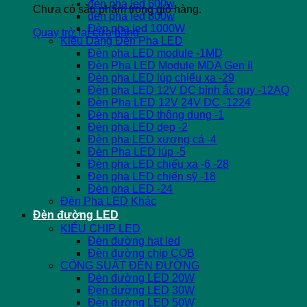
đèn pha led 600w
Chưa có sản phẩm trong giỏ hàng.
đèn pha led 800w
Đèn pha led 1000W
Quay trở lại cửa hàng
Kiểu Dáng Đèn Pha LED
Đèn pha LED module -1MD
Đèn Pha LED Module MDA Gen II
Đèn pha LED lúp chiếu xa -29
Đèn pha LED 12V DC bình ắc quy -12AQ
Đèn Pha LED 12V 24V DC -1224
Đèn pha LED thông dụng -1
Đèn pha LED dẹp -2
Đèn pha LED xương cá -4
Đèn Pha LED lúp -5
Đèn pha LED chiếu xa -6 -28
Đèn pha LED chiến sỹ -18
Đèn pha LED -24
Đèn Pha LED Khác
Đèn đường LED
KIỂU CHIP LED
Đèn đường hạt led
Đèn đường chip COB
CÔNG SUẤT ĐÈN ĐƯỜNG
Đèn đường LED 20W
Đèn đường LED 30W
Đèn đường LED 50W