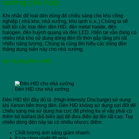
xưởng phù hợp
Khi nhắc đế loại đèn dùng để chiếu sáng cho khu công
nghiệp ( nhà kho, nhà xưởng, kho lạnh v..v..) Chúng ta sẽ
biết tới các loại đèn: đèn HID, đèn metal halide, đèn
halogen, đèn huỳnh quang và đèn LED. Hiện tại vẫn đang có
nhiều nhà kho sử dụng dòng đèn lỗi thời gây lãng phí rất
nhiều năng lượng. Chúng ta cùng tìm hiểu các dòng đèn
thông dụng hiện này cho nhà xưởng.
Sử dụng đèn HID
Đèn HID cho nhà xưởng
Đèn HID tên đầy đủ là (High-Intensity Discharge) sử dụng
khí Xenon bên trong đèn. Đèn HID không sử dụng sợi đốt để
chiếu sáng mà sử dụng hai cực để phóng tia vì vậy phải có
thêm bộ ballast (bộ biến áp) để đưa điện áp lên rất cao. Tuy
nhiên dòng đèn này lại có nhiều nhược điểm:
Chất lượng ánh sáng giảm nhanh.
Ít lựa chọn nhiệt độ màu.