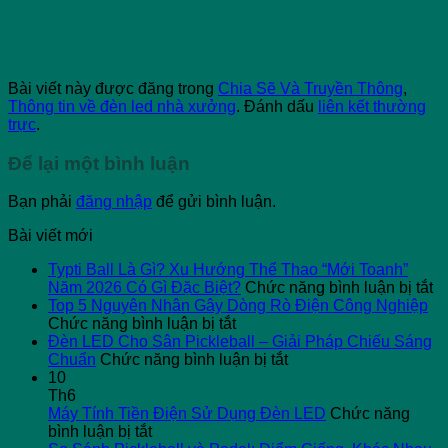
Bài viết này được đăng trong
Chia Sẽ Và Truyền Thông
,
Thông tin về đèn led nhà xưởng
. Đánh dấu
liên kết thường
trực
.
Để lại một bình luận
Bạn phải
đăng nhập
để gửi bình luận.
Bài viết mới
Typti Ball Là Gì? Xu Hướng Thể Thao “Mới Toanh”
ở
Năm 2026 Có Gì Đặc Biệt?
Chức năng bình luận bị tắt
Ty
Top 5 Nguyên Nhân Gây Dòng Rò Điện Công Nghiệp
ở
Ba
Chức năng bình luận bị tắt
Top
L
Đèn LED Cho Sân Pickleball – Giải Pháp Chiếu Sáng
5
ở
G
Chuẩn
Chức năng bình luận bị tắt
Nguyên
Đèn
X
10
Nhân
LED
H
Th6
Gây
Cho
T
Máy Tính Tiền Điện Sử Dụng Đèn LED
Chức năng
ở
Dòng
Sân
T
bình luận bị tắt