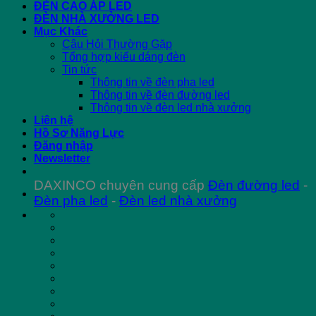
ĐÈN CAO ÁP LED
ĐÈN NHÀ XƯỞNG LED
Mục Khác
Câu Hỏi Thường Gặp
Tổng hợp kiểu dáng đèn
Tin tức
Thông tin về đèn pha led
Thông tin về đèn đường led
Thông tin về đèn led nhà xưởng
Liên hệ
Hồ Sơ Năng Lực
Đăng nhập
Newsletter
DAXINCO chuyên cung cấp
Đèn đường led
-
Đèn pha led
-
Đèn led nhà xưởng