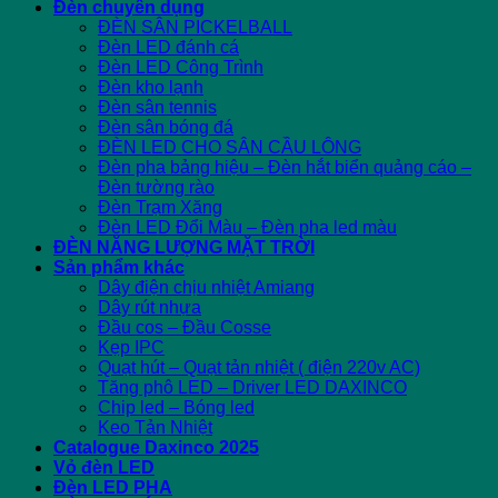
Đèn chuyên dụng
ĐÈN SÂN PICKELBALL
Đèn LED đánh cá
Đèn LED Công Trình
Đèn kho lạnh
Đèn sân tennis
Đèn sân bóng đá
ĐÈN LED CHO SÂN CẦU LÔNG
Đèn pha bảng hiệu – Đèn hắt biển quảng cáo –
Đèn tường rào
Đèn Trạm Xăng
Đèn LED Đổi Màu – Đèn pha led màu
ĐÈN NĂNG LƯỢNG MẶT TRỜI
Sản phẩm khác
Dây điện chịu nhiệt Amiang
Dây rút nhựa
Đầu cos – Đầu Cosse
Kẹp IPC
Quạt hút – Quạt tản nhiệt ( điện 220v AC)
Tăng phô LED – Driver LED DAXINCO
Chip led – Bóng led
Keo Tản Nhiệt
Catalogue Daxinco 2025
Vỏ đèn LED
Đèn LED PHA