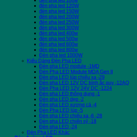
đèn pha led 100w
đèn pha led 120W
đèn pha led 150W
đèn pha led 200W
đèn pha led 250W
đèn pha led 300W
đèn pha led 400w
đèn pha led 500w
đèn pha led 600w
đèn pha led 800w
Đèn pha led 1000W
Kiểu Dáng Đèn Pha LED
Đèn pha LED module -1MD
Đèn Pha LED Module MDA Gen II
Đèn pha LED lúp chiếu xa -29
Đèn pha LED 12V DC bình ắc quy -12AQ
Đèn Pha LED 12V 24V DC -1224
Đèn pha LED thông dụng -1
Đèn pha LED dẹp -2
Đèn pha LED xương cá -4
Đèn Pha LED lúp -5
Đèn pha LED chiếu xa -6 -28
Đèn pha LED chiến sỹ -18
Đèn pha LED -24
Đèn Pha LED Khác