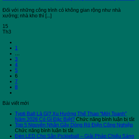
Đối với những công trình có không gian rộng như nhà
xưởng; nhà kho thì [...]
15
Th3
1
…
3
4
5
6
7
8
Bài viết mới
Typti Ball Là Gì? Xu Hướng Thể Thao “Mới Toanh”
ở
Năm 2026 Có Gì Đặc Biệt?
Chức năng bình luận bị tắt
Ty
Top 5 Nguyên Nhân Gây Dòng Rò Điện Công Nghiệp
ở
Ba
Chức năng bình luận bị tắt
Top
L
Đèn LED Cho Sân Pickleball – Giải Pháp Chiếu Sáng