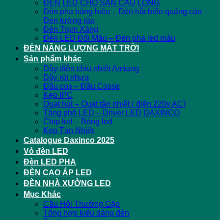
ĐÈN LED CHO SÂN CẦU LÔNG
Đèn pha bảng hiệu – Đèn hắt biển quảng cáo –
Đèn tường rào
Đèn Trạm Xăng
Đèn LED Đổi Màu – Đèn pha led màu
ĐÈN NĂNG LƯỢNG MẶT TRỜI
Sản phẩm khác
Dây điện chịu nhiệt Amiang
Dây rút nhựa
Đầu cos – Đầu Cosse
Kẹp IPC
Quạt hút – Quạt tản nhiệt ( điện 220v AC)
Tăng phô LED – Driver LED DAXINCO
Chip led – Bóng led
Keo Tản Nhiệt
Catalogue Daxinco 2025
Vỏ đèn LED
Đèn LED PHA
ĐÈN CAO ÁP LED
ĐÈN NHÀ XƯỞNG LED
Mục Khác
Câu Hỏi Thường Gặp
Tổng hợp kiểu dáng đèn