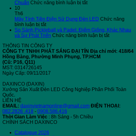
5
ở
G
Chuẩn
Chức năng bình luận bị tắt
Nguyên
Đèn
X
10
Nhân
LED
H
Th6
Gây
Cho
T
Máy Tính Tiền Điện Sử Dụng Đèn LED
Chức năng
ở
Dòng
Sân
T
bình luận bị tắt
Máy
Rò
Pickleball
“
So Sánh Pickleball và Padel: Điểm Giống, Khác Nhau
Tính
Điện
–
ở
T
và Sự Phát Triển
Chức năng bình luận bị tắt
Tiền
Công
Giải
So
N
THÔNG TIN CÔNG TY
Điện
Nghiệp
Pháp
Sánh
2
CÔNG TY TNHH PHÁT SÁNG ĐẠI TÍN
Địa chỉ mới: 418/64
Sử
Chiếu
Pickleball
C
Hồng Bàng, Phường Minh Phụng, TP.HCM
Dụng
Sáng
và
Gì
(Cũ: P16, Q11)
Đèn
Chuẩn
Padel:
Đ
MST: 0314726145
LED
Điểm
Bi
Ngày Cấp: 09/11/2017
Giống,
Khác
DAXINCO (DAXIN)
Nhau
Xưởng Sản Xuất Đèn LED Công Nghiệp Phân Phối Toàn
và
Quốc.
Sự
LIÊN HỆ
Phát
EMAIL:
daxinvietnamonline@gmail.com
ĐIỆN THOẠI:
Triển
082.2826 .418
-
0908.586.416
Thời Gian Làm Việc
: 8h Sáng - 5h Chiều
CHÍNH SÁCH DAXINCO
Catalogue 2026