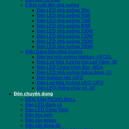
Công suất đèn nhà xưởng
Đèn LED nhà xưởng 30w
Đèn LED nhà xưởng 50W
Đèn LED nhà xưởng 70W
Đèn LED nhà xưởng 80W
Đèn LED nhà xưởng 100W
Đèn LED nhà xưởng 120W
Đèn LED nhà xưởng 150W
Đèn LED nhà xưởng 200W
Kiểu Dáng Đèn Nhà Xưởng
Đèn led nhà xưởng highbay -UFO2L
Đèn Led Nhà Xưởng Hạt Led Vàng -30
Đèn LED Linear High Bay -MDA
Đèn LED nhà xưởng thông dụng -11
Đèn highbay led -UFO
Đèn Led Nhà Xưởng UFO -UFO
Đèn LED chống cháy nổ -16
Đèn chuyên dụng
ĐÈN SÂN PICKELBALL
Đèn LED đánh cá
Đèn LED Công Trình
Đèn kho lạnh
Đèn sân tennis
Đèn sân bóng đá