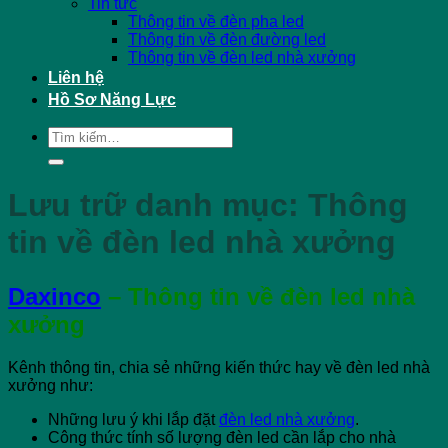
Tin tức
Thông tin về đèn pha led
Thông tin về đèn đường led
Thông tin về đèn led nhà xưởng
Liên hệ
Hồ Sơ Năng Lực
Tìm
kiếm:
Lưu trữ danh mục:
Thông
tin về đèn led nhà xưởng
Daxinco
– Thông tin về đèn led nhà
xưởng
Kênh thông tin, chia sẻ những kiến thức hay về đèn led nhà
xưởng như:
Những lưu ý khi lắp đặt
đèn led nhà xưởng
.
Công thức tính số lượng đèn led cần lắp cho nhà