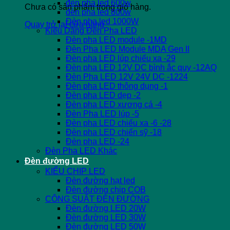
đèn pha led 600w
Chưa có sản phẩm trong giỏ hàng.
đèn pha led 800w
Đèn pha led 1000W
Quay trở lại cửa hàng
Kiểu Dáng Đèn Pha LED
Đèn pha LED module -1MD
Đèn Pha LED Module MDA Gen II
Đèn pha LED lúp chiếu xa -29
Đèn pha LED 12V DC bình ắc quy -12AQ
Đèn Pha LED 12V 24V DC -1224
Đèn pha LED thông dụng -1
Đèn pha LED dẹp -2
Đèn pha LED xương cá -4
Đèn Pha LED lúp -5
Đèn pha LED chiếu xa -6 -28
Đèn pha LED chiến sỹ -18
Đèn pha LED -24
Đèn Pha LED Khác
Đèn đường LED
KIỂU CHIP LED
Đèn đường hạt led
Đèn đường chip COB
CÔNG SUẤT ĐÈN ĐƯỜNG
Đèn đường LED 20W
Đèn đường LED 30W
Đèn đường LED 50W