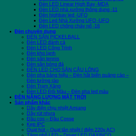
Đèn LED Linear High Bay -MDA
Đèn LED nhà xưởng thông dụng -11
Đèn highbay led -UFO
Đèn Led Nhà Xưởng UFO -UFO
Đèn LED chống cháy nổ -16
Đèn chuyên dụng
ĐÈN SÂN PICKELBALL
Đèn LED đánh cá
Đèn LED Công Trình
Đèn kho lạnh
Đèn sân tennis
Đèn sân bóng đá
ĐÈN LED CHO SÂN CẦU LÔNG
Đèn pha bảng hiệu – Đèn hắt biển quảng cáo –
Đèn tường rào
Đèn Trạm Xăng
Đèn LED Đổi Màu – Đèn pha led màu
ĐÈN NĂNG LƯỢNG MẶT TRỜI
Sản phẩm khác
Dây điện chịu nhiệt Amiang
Dây rút nhựa
Đầu cos – Đầu Cosse
Kẹp IPC
Quạt hút – Quạt tản nhiệt ( điện 220v AC)
Tăng phô LED – Driver LED DAXINCO