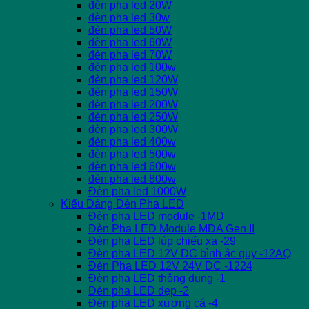
đèn pha led 20W
đèn pha led 30w
đèn pha led 50W
đèn pha led 60W
đèn pha led 70W
đèn pha led 100w
đèn pha led 120W
đèn pha led 150W
đèn pha led 200W
đèn pha led 250W
đèn pha led 300W
đèn pha led 400w
đèn pha led 500w
đèn pha led 600w
đèn pha led 800w
Đèn pha led 1000W
Kiểu Dáng Đèn Pha LED
Đèn pha LED module -1MD
Đèn Pha LED Module MDA Gen II
Đèn pha LED lúp chiếu xa -29
Đèn pha LED 12V DC bình ắc quy -12AQ
Đèn Pha LED 12V 24V DC -1224
Đèn pha LED thông dụng -1
Đèn pha LED dẹp -2
Đèn pha LED xương cá -4