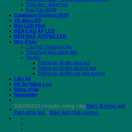
Chip led – Bóng led
Keo Tản Nhiệt
Catalogue Daxinco 2025
Vỏ đèn LED
Đèn LED PHA
ĐÈN CAO ÁP LED
ĐÈN NHÀ XƯỞNG LED
Mục Khác
Câu Hỏi Thường Gặp
Tổng hợp kiểu dáng đèn
Tin tức
Thông tin về đèn pha led
Thông tin về đèn đường led
Thông tin về đèn led nhà xưởng
Liên hệ
Hồ Sơ Năng Lực
Đăng nhập
Newsletter
DAXINCO chuyên cung cấp
Đèn đường led
-
Đèn pha led
-
Đèn led nhà xưởng