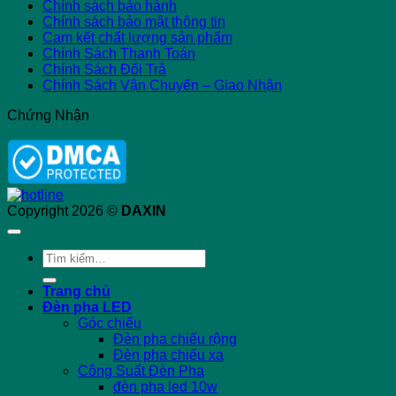
Chính sách bảo hành
Chính sách bảo mật thông tin
Cam kết chất lượng sản phẩm
Chính Sách Thanh Toán
Chính Sách Đổi Trả
Chính Sách Vận Chuyển – Giao Nhận
Chứng Nhận
Copyright 2026 ©
DAXIN
Tìm
kiếm:
Trang chủ
Đèn pha LED
Góc chiếu
Đèn pha chiếu rộng
Đèn pha chiếu xa
Công Suất Đèn Pha
đèn pha led 10w