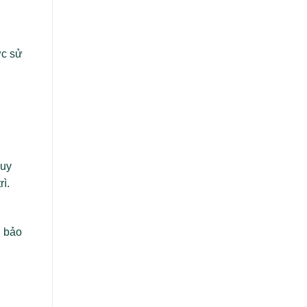
Khác
Nhau
và
Sự
ợc sử
Phát
Triển
quy
rì.
n bảo