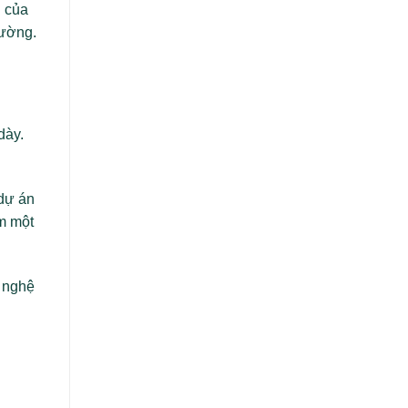
h của
rường.
dày.
 dự án
ếm một
g nghệ