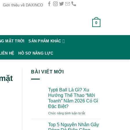
Giới thiệu về DAXINCO
0
GIỎ HÀNG /
0
₫
G MẶT TRỜI
SẢN PHẨM KHÁC
LIÊN HỆ
HỒ SƠ NĂNG LỰC
BÀI VIẾT MỚI
 mặt
Typti Ball Là Gì? Xu
Hướng Thể Thao “Mới
Toanh” Năm 2026 Có Gì
Đặc Biệt?
ở
Chức năng bình luận bị tắt
Typti
Ball
Top 5 Nguyên Nhân Gây
Là