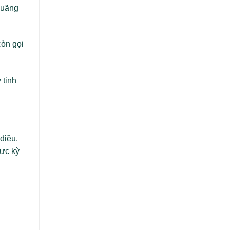
quãng
còn gọi
 tinh
điều.
cực kỳ