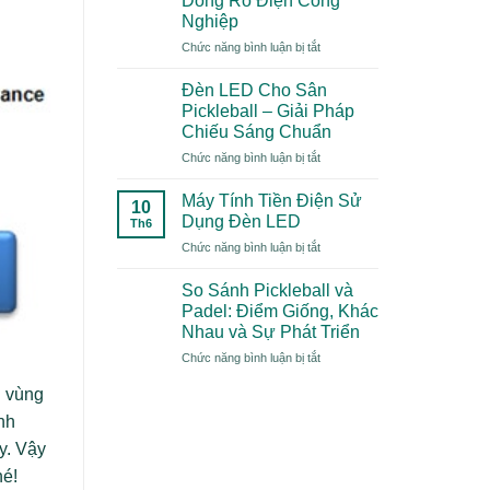
Dòng Rò Điện Công
Gì?
Nghiệp
Xu
ở
Chức năng bình luận bị tắt
Hướng
Top
Thể
5
Thao
Đèn LED Cho Sân
Nguyên
“Mới
Pickleball – Giải Pháp
Nhân
Toanh”
Chiếu Sáng Chuẩn
Gây
Năm
ở
Chức năng bình luận bị tắt
Dòng
2026
Đèn
Rò
Có
LED
Điện
Gì
Máy Tính Tiền Điện Sử
10
Cho
Công
Đặc
Dụng Đèn LED
Th6
Sân
Nghiệp
Biệt?
ở
Chức năng bình luận bị tắt
Pickleball
Máy
–
Tính
Giải
So Sánh Pickleball và
Tiền
Pháp
Padel: Điểm Giống, Khác
Điện
Chiếu
Nhau và Sự Phát Triển
Sử
Sáng
ở
Chức năng bình luận bị tắt
Dụng
Chuẩn
So
Đèn
u vùng
Sánh
LED
Pickleball
nh
và
y. Vậy
Padel:
Điểm
hé!
Giống,