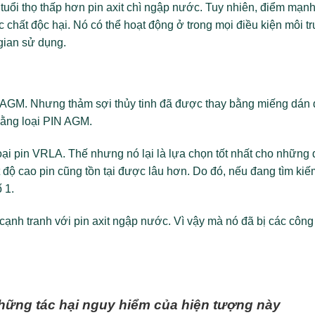
tuổi thọ thấp hơn pin axit chì ngập nước. Tuy nhiên, điểm mạn
ác chất độc hại. Nó có thể hoạt động ở trong mọi điều kiện môi t
 gian sử dụng.
in AGM. Nhưng thảm sợi thủy tinh đã được thay bằng miếng dán 
bằng loại PIN AGM.
loại pin VRLA. Thế nhưng nó lại là lựa chọn tốt nhất cho những
độ cao pin cũng tồn tại được lâu hơn. Do đó, nếu đang tìm ki
ố 1.
 cạnh tranh với pin axit ngập nước. Vì vậy mà nó đã bị các côn
hững tác hại nguy hiểm của hiện tượng này