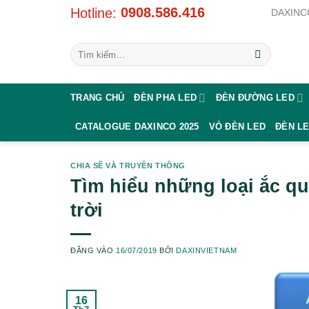
Bỏ
0908.586.416
Hotline:
DAXINCO
qua
nội
Tìm
dung
kiếm:
TRANG CHỦ
ĐÈN PHA LED
ĐÈN ĐƯỜNG LED
CATALOGUE DAXINCO 2025
VỎ ĐÈN LED
ĐÈN L
CHIA SẼ VÀ TRUYỀN THÔNG
Tìm hiểu những loại ắc q
trời
ĐĂNG VÀO
16/07/2019
BỞI
DAXINVIETNAM
16