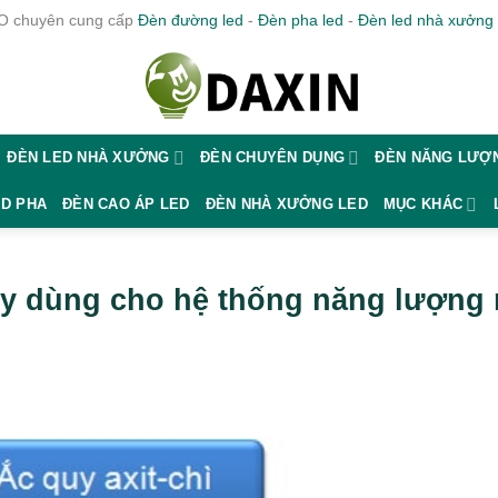
 chuyên cung cấp
Đèn đường led
-
Đèn pha led
-
Đèn led nhà xưởng
ĐÈN LED NHÀ XƯỞNG
ĐÈN CHUYÊN DỤNG
ĐÈN NĂNG LƯỢN
ED PHA
ĐÈN CAO ÁP LED
ĐÈN NHÀ XƯỞNG LED
MỤC KHÁC
uy dùng cho hệ thống năng lượng