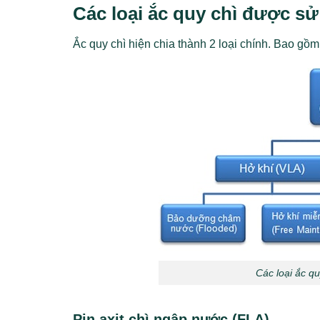
Các loại ắc quy chì được s
Ắc quy chì hiện chia thành 2 loại chính. Bao gồm p
Các loại ắc q
Pin axit chì ngập nước (FLA)