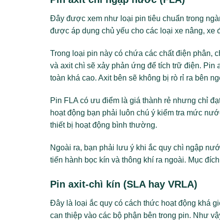
Đây được xem như loại pin tiêu chuẩn trong ngà
được áp dụng chủ yếu cho các loại xe nâng, xe đi
Trong loại pin này có chứa các chất điện phân, c
và axit chì sẽ xảy phản ứng để tích trữ điện. Pin
toàn khá cao. Axit bên sẽ không bị rò rỉ ra bên ng
Pin FLA có ưu điểm là giá thành rẻ nhưng chỉ đạt
hoạt động bạn phải luôn chú ý kiểm tra mức nướ
thiết bị hoạt động bình thường.
Ngoài ra, bạn phải lưu ý khi ắc quy chì ngập nướ
tiến hành bọc kín và thông khí ra ngoài. Mục đíc
Pin axit-chì kín (SLA hay VRLA)
Đây là loại ắc quy có cách thức hoạt động khá g
can thiệp vào các bộ phận bên trong pin. Như vậ