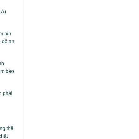
LA)
ấm pin
ó độ an
nh
đảm bảo
n phải
ng thể
chất