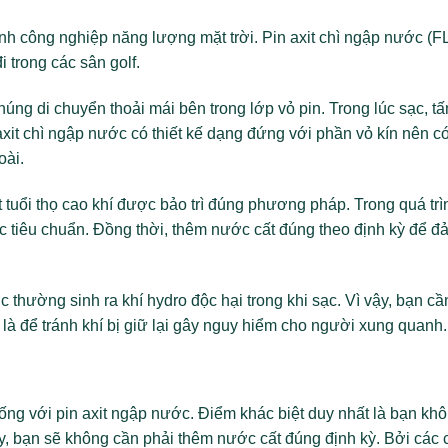
nh công nghiệp năng lượng mặt trời. Pin axit chì ngập nước (F
 trong các sân golf.
húng di chuyển thoải mái bên trong lớp vỏ pin. Trong lúc sạc, t
 axit chì ngập nước có thiết kế dạng đứng với phần vỏ kín nên c
oài.
 tuổi thọ cao khí được bảo trì đúng phương pháp. Trong quá trì
c tiêu chuẩn. Đồng thời, thêm nước cất đúng theo định kỳ để 
c thường sinh ra khí hydro độc hại trong khi sạc. Vì vậy, bạn cầ
h là để tránh khí bị giữ lại gây nguy hiểm cho người xung quanh.
iống với pin axit ngập nước. Điểm khác biệt duy nhất là bạn khô
y, bạn sẽ không cần phải thêm nước cất đúng định kỳ. Bởi các 