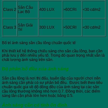
Sân Câu
Class 2
400 LUX
>60CRI
<30 cd/m2
Lạc Bộ
Sân Giải
Class 3
300 LUX
>50CRI
<30 cd/m2
Trí
Bố trí ánh sáng sân cầu lông chuẩn quốc tế
Khi thiết kế hệ thống chiếu sáng cho sân cầu lông, bạn cần
phải lưu ý đến nhiều yếu tố. Trong đó quan trọng nhất vẫn là
chất lượng ánh sáng trên sân.
Độ phân bố đều của ánh sáng
Sân cầu lông là nơi thi đấu, luyện tập của người chơi nên
ánh sáng cần phải có sự phân bố đều. Được biết theo tiêu
chuẩn quốc gia về độ đồng đều của ánh sáng tại các sân
cầu lông thường không nhỏ hơn 0.7. Đồng thời, các điểm
sáng lân cận phải lớn hơn hoặc bằng 0.5.
Ánh sáng cần có tính ổn định