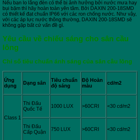
Nếu bạn lo lắng đèn có thể bị ảnh hưởng bởi nước mưa hay
bụi bặm thì hãy hoàn toàn yên tâm. Bởi DAXIN 200-18SMD
có thiết kế đạt chuẩn IP66 với các ron chống nước. Như vậy,
với các áp lực nước thông thường, DAXIN 200-18SMD sẽ
không gặp bất cứ vấn đề gì.
Yêu cầu về chiếu sáng cho sân cầu
lông
Chỉ số tiêu chuẩn ánh sáng của sân cầu lông
Ứng
Tiêu chuẩn
Độ Hoàn
Dạng sân
cd/m2
dụng
độ sáng
màu
Thi Đấu
1000 LUX
>60CRI
<30 cd/m2
Quốc Tế
Class 1
Thi Đấu
750 LUX
>60CRI
<30 cd/m2
Cấp Quận