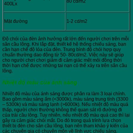
80 cd/m2
400Lx
Mặt đường
1-2 cd/m2
Độ chói của đèn ảnh hưởng rất lớn đến người chơi trên mỗi
sân cầu lông. Khi lắp đặt, thiết kế hệ thống chiếu sáng, bạn
cần hạn chế độ lóa của đèn. Trung bình độ chói hợp quy
chuẩn thường dao động từ 50- 80cd/m2. Việc này sẽ giúp
cho người chơi chơi giảm đi cảm giác mệt mỏi đồng thời
thời hạn chế được những tai nạn có thể xảy ra trên sân cầu
lông.
Nhiệt độ màu của ánh sáng
Nhiệt độ màu của ánh sáng được phân ra làm 3 loại chính.
Bao gồm màu sáng ấm (<3000k), màu sáng trung tính (3300
– 5300k) và màu sáng lạnh (>6000k). Nếu nhiệt độ màu quá
thấp, người chơi thường không thể quan sát rõ đường đi
của trái cầu lông. Tuy nhiên, nếu nhiệt độ màu quá cao thì lại
gây ra cảm giác chói mắt. Do đó trong quá trình lựa chọn
thiết bị đèn cho sân cầu lông, bạn nên tham khảo ý kiến của
các chuyên gia có chuyên môn về lĩnh vực chiếu sáng.