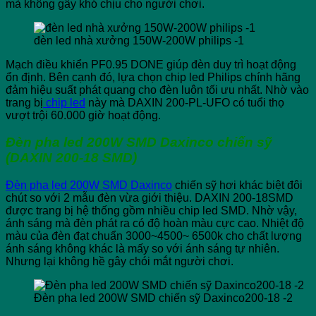
mà không gây khó chịu cho người chơi.
đèn led nhà xưởng 150W-200W philips -1
Mạch điều khiển PF0.95 DONE giúp đèn duy trì hoạt động
ổn định. Bên cạnh đó, lựa chọn chip led Philips chính hãng
đảm hiệu suất phát quang cho đèn luôn tối ưu nhất. Nhờ vào
trang bị
chip led
này mà DAXIN 200-PL-UFO có tuổi thọ
vượt trội 60.000 giờ hoạt động.
Đèn pha led 200W SMD Daxinco chiến sỹ
(DAXIN 200-18 SMD)
Đèn pha led 200W SMD Daxinco
chiến sỹ hơi khác biệt đôi
chút so với 2 mẫu đèn vừa giới thiệu. DAXIN 200-18SMD
được trang bị hệ thống gồm nhiều chip led SMD. Nhờ vậy,
ánh sáng mà đèn phát ra có độ hoàn màu cực cao. Nhiệt độ
màu của đèn đạt chuẩn 3000~4500~ 6500k cho chất lượng
ánh sáng không khác là mấy so với ánh sáng tự nhiên.
Nhưng lại không hề gây chói mắt người chơi.
Đèn pha led 200W SMD chiến sỹ Daxinco200-18 -2