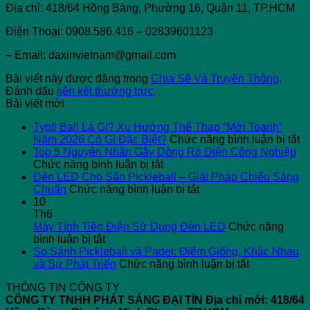
Địa chỉ: 418/64 Hồng Bàng, Phường 16, Quận 11, TP.HCM
Điện Thoại: 0908.586.416 – 02839601123
– Email: daxinvietnam@gmail.com
Bài viết này được đăng trong
Chia Sẽ Và Truyền Thông
.
Đánh dấu
liên kết thường trực
.
Bài viết mới
Typti Ball Là Gì? Xu Hướng Thể Thao “Mới Toanh”
ở
Năm 2026 Có Gì Đặc Biệt?
Chức năng bình luận bị tắt
Ty
Top 5 Nguyên Nhân Gây Dòng Rò Điện Công Nghiệp
ở
Ba
Chức năng bình luận bị tắt
Top
L
Đèn LED Cho Sân Pickleball – Giải Pháp Chiếu Sáng
5
ở
G
Chuẩn
Chức năng bình luận bị tắt
Nguyên
Đèn
X
10
Nhân
LED
H
Th6
Gây
Cho
T
Máy Tính Tiền Điện Sử Dụng Đèn LED
Chức năng
ở
Dòng
Sân
T
bình luận bị tắt
Máy
Rò
Pickleball
“
So Sánh Pickleball và Padel: Điểm Giống, Khác Nhau
Tính
Điện
–
ở
T
và Sự Phát Triển
Chức năng bình luận bị tắt
Tiền
Công
Giải
So
N
THÔNG TIN CÔNG TY
Điện
Nghiệp
Pháp
Sánh
2
CÔNG TY TNHH PHÁT SÁNG ĐẠI TÍN
Địa chỉ mới: 418/64
Sử
Chiếu
Pickleball
C