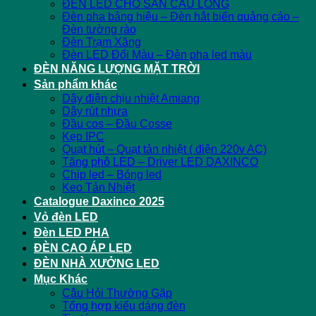
ĐÈN LED CHO SÂN CẦU LÔNG
Đèn pha bảng hiệu – Đèn hắt biển quảng cáo –
Đèn tường rào
Đèn Trạm Xăng
Đèn LED Đổi Màu – Đèn pha led màu
ĐÈN NĂNG LƯỢNG MẶT TRỜI
Sản phẩm khác
Dây điện chịu nhiệt Amiang
Dây rút nhựa
Đầu cos – Đầu Cosse
Kẹp IPC
Quạt hút – Quạt tản nhiệt ( điện 220v AC)
Tăng phô LED – Driver LED DAXINCO
Chip led – Bóng led
Keo Tản Nhiệt
Catalogue Daxinco 2025
Vỏ đèn LED
Đèn LED PHA
ĐÈN CAO ÁP LED
ĐÈN NHÀ XƯỞNG LED
Mục Khác
Câu Hỏi Thường Gặp
Tổng hợp kiểu dáng đèn