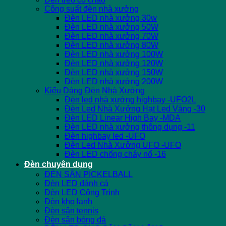
Công suất đèn nhà xưởng
Đèn LED nhà xưởng 30w
Đèn LED nhà xưởng 50W
Đèn LED nhà xưởng 70W
Đèn LED nhà xưởng 80W
Đèn LED nhà xưởng 100W
Đèn LED nhà xưởng 120W
Đèn LED nhà xưởng 150W
Đèn LED nhà xưởng 200W
Kiểu Dáng Đèn Nhà Xưởng
Đèn led nhà xưởng highbay -UFO2L
Đèn Led Nhà Xưởng Hạt Led Vàng -30
Đèn LED Linear High Bay -MDA
Đèn LED nhà xưởng thông dụng -11
Đèn highbay led -UFO
Đèn Led Nhà Xưởng UFO -UFO
Đèn LED chống cháy nổ -16
Đèn chuyên dụng
ĐÈN SÂN PICKELBALL
Đèn LED đánh cá
Đèn LED Công Trình
Đèn kho lạnh
Đèn sân tennis
Đèn sân bóng đá