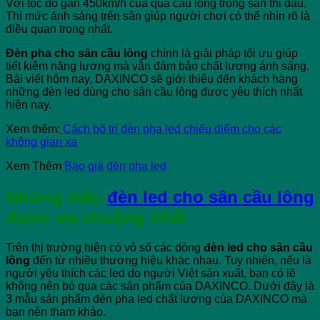
Với tốc độ gần 450km/h của quả cầu lông trong sân thi đấu.
Thì mức ánh sáng trên sân giúp người chơi có thể nhìn rõ là
điều quan trọng nhất.
Đèn pha cho sân cầu
lông
chính là giải pháp tối ưu giúp
tiết kiệm năng lượng mà vẫn đảm bảo chất lượng ánh sáng.
Bài viết hôm nay, DAXINCO sẽ giới thiệu đến khách hàng
những đèn led dùng cho sân cầu lông được yêu thích nhất
hiện nay.
Xem thêm:
Cách bố trí đèn pha led chiếu điểm cho các
không gian xa
Xem Thêm
Báo giá đèn pha led
Những mẫu
đèn led cho sân cầu lông
được ưa chuộng nhất
Trên thị trường hiện có vô số các dòng
đèn led cho sân cầu
lông
đến từ nhiều thương hiệu khác nhau. Tuy nhiên, nếu là
người yêu thích các led do người Việt sản xuất, bạn có lẽ
không nên bỏ qua các sản phẩm của DAXINCO. Dưới đây là
3 mẫu sản phẩm đèn pha led chất lượng của DAXINCO mà
bạn nên tham khảo.