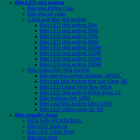
Đèn LED nhà xưởng
Đèn treo không chảo
Đèn treo có chảo
Công suất đèn nhà xưởng
Đèn LED nhà xưởng 30w
Đèn LED nhà xưởng 50W
Đèn LED nhà xưởng 70W
Đèn LED nhà xưởng 80W
Đèn LED nhà xưởng 100W
Đèn LED nhà xưởng 120W
Đèn LED nhà xưởng 150W
Đèn LED nhà xưởng 200W
Kiểu Dáng Đèn Nhà Xưởng
Đèn led nhà xưởng highbay -UFO2L
Đèn Led Nhà Xưởng Hạt Led Vàng -30
Đèn LED Linear High Bay -MDA
Đèn LED nhà xưởng thông dụng -11
Đèn highbay led -UFO
Đèn Led Nhà Xưởng UFO -UFO
Đèn LED chống cháy nổ -16
Đèn chuyên dụng
ĐÈN SÂN PICKELBALL
Đèn LED đánh cá
Đèn LED Công Trình
Đèn kho lạnh