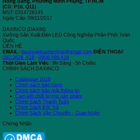
Hồng Bàng, Phường Minh Phụng, TP.HCM
Dụng
Sáng
và
Gì
(Cũ: P16, Q11)
Đèn
Chuẩn
Padel:
Đ
MST: 0314726145
LED
Điểm
Bi
Ngày Cấp: 09/11/2017
Giống,
Khác
DAXINCO (DAXIN)
Nhau
Xưởng Sản Xuất Đèn LED Công Nghiệp Phân Phối Toàn
và
Quốc.
Sự
LIÊN HỆ
Phát
EMAIL:
daxinvietnamonline@gmail.com
ĐIỆN THOẠI:
Triển
082.2826 .418
-
0908.586.416
Thời Gian Làm Việc
: 8h Sáng - 5h Chiều
CHÍNH SÁCH DAXINCO
Catalogue 2026
Chính sách bảo hành
Chính sách bảo mật thông tin
Cam kết chất lượng sản phẩm
Chính Sách Thanh Toán
Chính Sách Đổi Trả
Chính Sách Vận Chuyển – Giao Nhận
Chứng Nhận