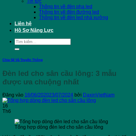
Tin tức
Thông tin về đèn pha led
Thông tin về đèn đường led
Thông tin về đèn led nhà xưởng
Liên hệ
Hồ Sơ Năng Lực
Tìm
kiếm:
Chia Sẽ Và Truyền Thông
Đèn led cho sân cầu lông: 3 mẫu
được ưa chuộng nhất
Đăng vào
16/06/2020
23/07/2024
bởi
DaxinVietNam
16
Th6
Tổng hợp dòng đèn led cho sân cầu lông