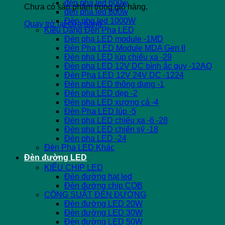
đèn pha led 600w
Chưa có sản phẩm trong giỏ hàng.
đèn pha led 800w
Đèn pha led 1000W
Quay trở lại cửa hàng
Kiểu Dáng Đèn Pha LED
Đèn pha LED module -1MD
Đèn Pha LED Module MDA Gen II
Đèn pha LED lúp chiếu xa -29
Đèn pha LED 12V DC bình ắc quy -12AQ
Đèn Pha LED 12V 24V DC -1224
Đèn pha LED thông dụng -1
Đèn pha LED dẹp -2
Đèn pha LED xương cá -4
Đèn Pha LED lúp -5
Đèn pha LED chiếu xa -6 -28
Đèn pha LED chiến sỹ -18
Đèn pha LED -24
Đèn Pha LED Khác
Đèn đường LED
KIỂU CHIP LED
Đèn đường hạt led
Đèn đường chip COB
CÔNG SUẤT ĐÈN ĐƯỜNG
Đèn đường LED 20W
Đèn đường LED 30W
Đèn đường LED 50W