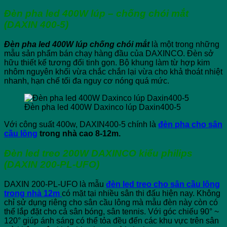
Đèn pha led 400W lúp – chống chói mắt
(DAXIN 400-5)
Đèn pha led 400W lúp chống chói mắt
là một trong những
mẫu sản phẩm bán chạy hàng đầu của DAXINCO. Đèn sở
hữu thiết kế tương đối tinh gọn. Bộ khung làm từ hợp kim
nhôm nguyên khối vừa chắc chắn lại vừa cho khả thoát nhiệt
nhanh, hạn chế tối đa nguy cơ nóng quá mức.
Đèn pha led 400W Daxinco lúp Daxin400-5
Với công suất 400w, DAXIN400-5 chính là
đèn pha cho sân
cầu lông
trong nhà cao 8-12m.
Đèn led treo 200W DAXINCO kiểu philips
(DAXIN 200-PL-UFO)
DAXIN 200-PL-UFO là mẫu
đèn led treo cho sân cầu lông
trong nhà 12m
có mặt tại nhiều sân thi đấu hiện nay. Không
chỉ sử dụng riêng cho sân cầu lông mà mẫu đèn này còn có
thể lắp đặt cho cả sân bóng, sân tennis. Với góc chiếu 90° ~
120° giúp ánh sáng có thể tỏa đều đến các khu vực trên sân