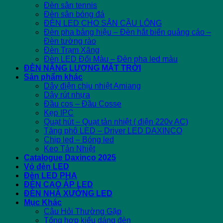
Đèn sân tennis
Đèn sân bóng đá
ĐÈN LED CHO SÂN CẦU LÔNG
Đèn pha bảng hiệu – Đèn hắt biển quảng cáo –
Đèn tường rào
Đèn Trạm Xăng
Đèn LED Đổi Màu – Đèn pha led màu
ĐÈN NĂNG LƯỢNG MẶT TRỜI
Sản phẩm khác
Dây điện chịu nhiệt Amiang
Dây rút nhựa
Đầu cos – Đầu Cosse
Kẹp IPC
Quạt hút – Quạt tản nhiệt ( điện 220v AC)
Tăng phô LED – Driver LED DAXINCO
Chip led – Bóng led
Keo Tản Nhiệt
Catalogue Daxinco 2025
Vỏ đèn LED
Đèn LED PHA
ĐÈN CAO ÁP LED
ĐÈN NHÀ XƯỞNG LED
Mục Khác
Câu Hỏi Thường Gặp
Tổng hợp kiểu dáng đèn