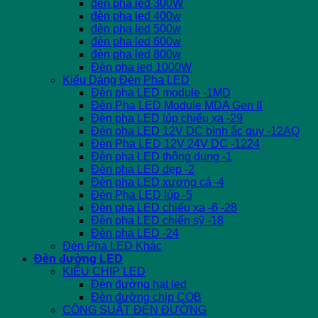
đèn pha led 300W
đèn pha led 400w
đèn pha led 500w
đèn pha led 600w
đèn pha led 800w
Đèn pha led 1000W
Kiểu Dáng Đèn Pha LED
Đèn pha LED module -1MD
Đèn Pha LED Module MDA Gen II
Đèn pha LED lúp chiếu xa -29
Đèn pha LED 12V DC bình ắc quy -12AQ
Đèn Pha LED 12V 24V DC -1224
Đèn pha LED thông dụng -1
Đèn pha LED dẹp -2
Đèn pha LED xương cá -4
Đèn Pha LED lúp -5
Đèn pha LED chiếu xa -6 -28
Đèn pha LED chiến sỹ -18
Đèn pha LED -24
Đèn Pha LED Khác
Đèn đường LED
KIỂU CHIP LED
Đèn đường hạt led
Đèn đường chip COB
CÔNG SUẤT ĐÈN ĐƯỜNG