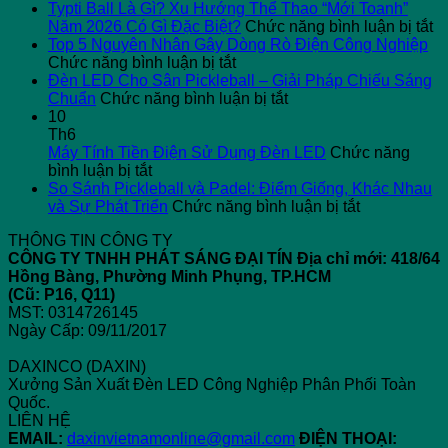
Typti Ball Là Gì? Xu Hướng Thể Thao “Mới Toanh”
ở
Năm 2026 Có Gì Đặc Biệt?
Chức năng bình luận bị tắt
Ty
Top 5 Nguyên Nhân Gây Dòng Rò Điện Công Nghiệp
ở
Ba
Chức năng bình luận bị tắt
Top
L
Đèn LED Cho Sân Pickleball – Giải Pháp Chiếu Sáng
5
ở
G
Chuẩn
Chức năng bình luận bị tắt
Nguyên
Đèn
X
10
Nhân
LED
H
Th6
Gây
Cho
T
Máy Tính Tiền Điện Sử Dụng Đèn LED
Chức năng
ở
Dòng
Sân
T
bình luận bị tắt
Máy
Rò
Pickleball
“
So Sánh Pickleball và Padel: Điểm Giống, Khác Nhau
Tính
Điện
–
ở
T
và Sự Phát Triển
Chức năng bình luận bị tắt
Tiền
Công
Giải
So
N
THÔNG TIN CÔNG TY
Điện
Nghiệp
Pháp
Sánh
2
CÔNG TY TNHH PHÁT SÁNG ĐẠI TÍN
Địa chỉ mới: 418/64
Sử
Chiếu
Pickleball
C
Hồng Bàng, Phường Minh Phụng, TP.HCM
Dụng
Sáng
và
Gì
(Cũ: P16, Q11)
Đèn
Chuẩn
Padel:
Đ
MST: 0314726145
LED
Điểm
Bi
Ngày Cấp: 09/11/2017
Giống,
Khác
DAXINCO (DAXIN)
Nhau
Xưởng Sản Xuất Đèn LED Công Nghiệp Phân Phối Toàn
và
Quốc.
Sự
LIÊN HỆ
Phát
EMAIL:
daxinvietnamonline@gmail.com
ĐIỆN THOẠI:
Triển