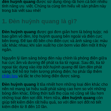
đèn huỳnh quang
được sử dụng rộng rãi hơn cả bởi nhiều
tính năng ưu việt. Chúng ta cùng tìm hiểu về sản phẩm này
trong bài viết sau nhé!
1. Đèn huỳnh quang là gì?
Đèn huỳnh quang
được gọi đơn giản hơn là bóng tuýp; nó
bao gồm vỏ đèn, lớp huỳnh quang bên ngoài và điện cực
bên trong. Để tạo độ bền cho điện cực và ánh sáng các màu
sắc khác nhau; khi sản xuất họ còn bơm vào đèn một ít thủy
ngân.
Nguyên lý làm sáng bóng đèn này chính là phóng điện giữa
hai cực âm và dương để phát ra tia tử ngoại. Sau đó, tia tử
ngoại tác dụng vào
lớp bột huỳnh quang
để làm đèn phát
sáng. Để hỗ trợ hiện tượng phóng điện; họ phải lắp thêm
chấn lưu
và tắc te cho bóng điện được sáng.
Đèn huỳnh quang
ít tỏa nhiệt hơn những loại đèn khác cho
nên nó mang lại hiệu suất phát sáng cao hơn so với những
bóng đèn khác. Đồng thời tuổi thọ của nó cũng sẽ lâu hơn
những loại đèn sợi đốt. Hơn nữa,
đèn huỳnh quang
còn
giúp tiết kiệm điện rất hiệu quả, so với đèn sợi đốt nó tiết
kiệm điện từ 8 đến 10 lần.