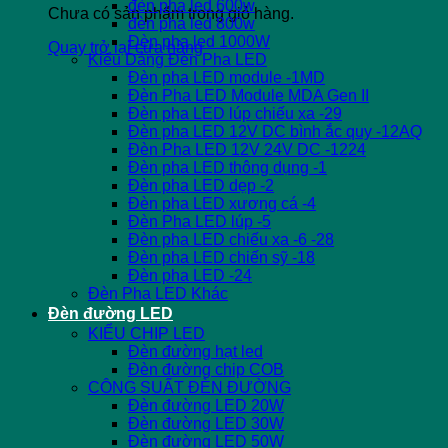
đèn pha led 600w
Chưa có sản phẩm trong giỏ hàng.
đèn pha led 800w
Đèn pha led 1000W
Quay trở lại cửa hàng
Kiểu Dáng Đèn Pha LED
Đèn pha LED module -1MD
Đèn Pha LED Module MDA Gen II
Đèn pha LED lúp chiếu xa -29
Đèn pha LED 12V DC bình ắc quy -12AQ
Đèn Pha LED 12V 24V DC -1224
Đèn pha LED thông dụng -1
Đèn pha LED dẹp -2
Đèn pha LED xương cá -4
Đèn Pha LED lúp -5
Đèn pha LED chiếu xa -6 -28
Đèn pha LED chiến sỹ -18
Đèn pha LED -24
Đèn Pha LED Khác
Đèn đường LED
KIỂU CHIP LED
Đèn đường hạt led
Đèn đường chip COB
CÔNG SUẤT ĐÈN ĐƯỜNG
Đèn đường LED 20W
Đèn đường LED 30W
Đèn đường LED 50W