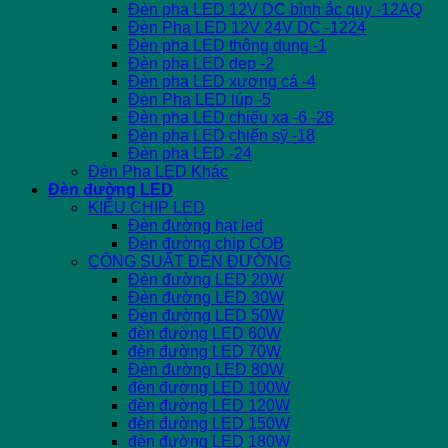
Đèn pha LED 12V DC bình ắc quy -12AQ
Đèn Pha LED 12V 24V DC -1224
Đèn pha LED thông dụng -1
Đèn pha LED dẹp -2
Đèn pha LED xương cá -4
Đèn Pha LED lúp -5
Đèn pha LED chiếu xa -6 -28
Đèn pha LED chiến sỹ -18
Đèn pha LED -24
Đèn Pha LED Khác
Đèn đường LED
KIỂU CHIP LED
Đèn đường hạt led
Đèn đường chip COB
CÔNG SUẤT ĐÈN ĐƯỜNG
Đèn đường LED 20W
Đèn đường LED 30W
Đèn đường LED 50W
đèn đường LED 60W
đèn đường LED 70W
Đèn đường LED 80W
đèn đường LED 100W
đèn đường LED 120W
đèn đường LED 150W
đèn đường LED 180W