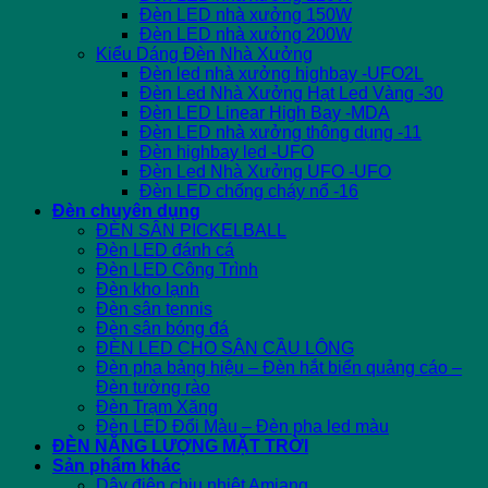
Đèn LED nhà xưởng 150W
Đèn LED nhà xưởng 200W
Kiểu Dáng Đèn Nhà Xưởng
Đèn led nhà xưởng highbay -UFO2L
Đèn Led Nhà Xưởng Hạt Led Vàng -30
Đèn LED Linear High Bay -MDA
Đèn LED nhà xưởng thông dụng -11
Đèn highbay led -UFO
Đèn Led Nhà Xưởng UFO -UFO
Đèn LED chống cháy nổ -16
Đèn chuyên dụng
ĐÈN SÂN PICKELBALL
Đèn LED đánh cá
Đèn LED Công Trình
Đèn kho lạnh
Đèn sân tennis
Đèn sân bóng đá
ĐÈN LED CHO SÂN CẦU LÔNG
Đèn pha bảng hiệu – Đèn hắt biển quảng cáo –
Đèn tường rào
Đèn Trạm Xăng
Đèn LED Đổi Màu – Đèn pha led màu
ĐÈN NĂNG LƯỢNG MẶT TRỜI
Sản phẩm khác
Dây điện chịu nhiệt Amiang