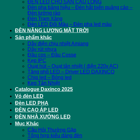
ĐÈN LED CHO SÂN CẦU LÔNG
Đèn pha bảng hiệu – Đèn hắt biển quảng cáo –
Đèn tường rào
Đèn Trạm Xăng
Đèn LED Đổi Màu – Đèn pha led màu
ĐÈN NĂNG LƯỢNG MẶT TRỜI
Sản phẩm khác
Dây điện chịu nhiệt Amiang
Dây rút nhựa
Đầu cos – Đầu Cosse
Kẹp IPC
Quạt hút – Quạt tản nhiệt ( điện 220v AC)
Tăng phô LED – Driver LED DAXINCO
Chip led – Bóng led
Keo Tản Nhiệt
Catalogue Daxinco 2025
Vỏ đèn LED
Đèn LED PHA
ĐÈN CAO ÁP LED
ĐÈN NHÀ XƯỞNG LED
Mục Khác
Câu Hỏi Thường Gặp
Tổng hợp kiểu dáng đèn