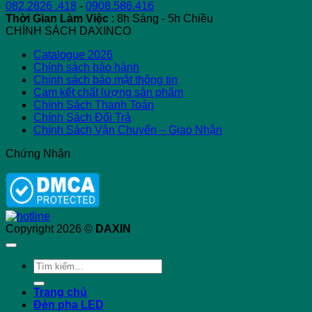
082.2826 .418
-
0908.586.416
Thời Gian Làm Việc
: 8h Sáng - 5h Chiều
CHÍNH SÁCH DAXINCO
Catalogue 2026
Chính sách bảo hành
Chính sách bảo mật thông tin
Cam kết chất lượng sản phẩm
Chính Sách Thanh Toán
Chính Sách Đổi Trả
Chính Sách Vận Chuyển – Giao Nhận
Chứng Nhận
Copyright 2026 ©
DAXIN
Tìm
kiếm:
Trang chủ
Đèn pha LED