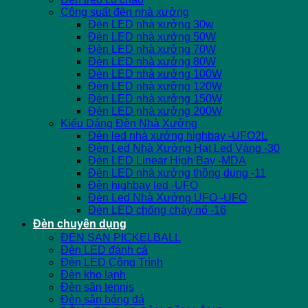
Công suất đèn nhà xưởng
Đèn LED nhà xưởng 30w
Đèn LED nhà xưởng 50W
Đèn LED nhà xưởng 70W
Đèn LED nhà xưởng 80W
Đèn LED nhà xưởng 100W
Đèn LED nhà xưởng 120W
Đèn LED nhà xưởng 150W
Đèn LED nhà xưởng 200W
Kiểu Dáng Đèn Nhà Xưởng
Đèn led nhà xưởng highbay -UFO2L
Đèn Led Nhà Xưởng Hạt Led Vàng -30
Đèn LED Linear High Bay -MDA
Đèn LED nhà xưởng thông dụng -11
Đèn highbay led -UFO
Đèn Led Nhà Xưởng UFO -UFO
Đèn LED chống cháy nổ -16
Đèn chuyên dụng
ĐÈN SÂN PICKELBALL
Đèn LED đánh cá
Đèn LED Công Trình
Đèn kho lạnh
Đèn sân tennis
Đèn sân bóng đá