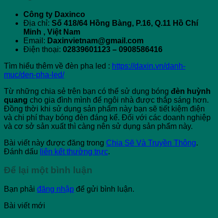
Công ty Daxinco
Địa chỉ:
Số 418/64 Hồng Bàng, P.16, Q.11 Hồ Chí
Minh , Việt Nam
Email:
Daxinvietnam@gmail.com
Điện thoại:
02839601123 – 0908586416
Tìm hiểu thêm về đèn pha led :
https://daxin.vn/danh-
muc/den-pha-led/
Từ những chia sẻ trên bạn có thể sử dụng bóng
đèn huỳnh
quang
cho gia đình mình để ngôi nhà được thắp sáng hơn.
Đồng thời khi sử dụng sản phẩm này bạn sẽ tiết kiệm điện
và chi phí thay bóng đèn đáng kể. Đối với các doanh nghiệp
và cơ sở sản xuất thì càng nên sử dụng sản phẩm này.
Bài viết này được đăng trong
Chia Sẽ Và Truyền Thông
.
Đánh dấu
liên kết thường trực
.
Để lại một bình luận
Bạn phải
đăng nhập
để gửi bình luận.
Bài viết mới