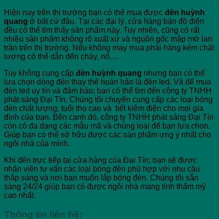
Hiện nay trên thị trường bạn có thể mua được
đèn huỳnh
quang
ở bất cứ đâu. Tại các đại lý, cửa hàng bán đồ điện
đều có thể tìm thấy sản phẩm này. Tuy nhiên, cũng có rất
nhiều sản phẩm không rõ xuất xứ và nguồn gốc mập mờ lan
tràn trên thị trường. Nếu không may mua phải hàng kém chất
lượng có thể dẫn đến cháy, nổ….
Tuy không cung cấp
đèn huỳnh quang
nhưng bạn có thể
lựa chọn dòng đèn thay thế hoàn hảo là đèn led. Và để mua
đèn led uy tín và đảm bảo; bạn có thể tìm đến công ty TNHH
phát sáng Đại Tín. Chúng tôi chuyên cung cấp các loại bóng
đèn chất lượng; tuổi thọ cao và tiết kiệm điện cho mọi gia
đình của bạn. Bên cạnh đó, công ty TNHH phát sáng Đại Tín
còn có đa dạng các mẫu mã và chủng loại để bạn lựa chọn.
Giúp bạn có thể sở hữu được các sản phẩm ưng ý nhất cho
ngôi nhà của mình.
Khi đến trực tiếp tại cửa hàng của Đại Tín; bạn sẽ được
nhân viên tư vấn các loại bóng đèn phù hợp với nhu cầu
thắp sáng và nơi bạn muốn lắp bóng đèn. Chúng tôi sẵn
sàng 24/24 giúp bạn có được ngôi nhà mang tính thẩm mỹ
cao nhất.
Thông tin liên hệ: