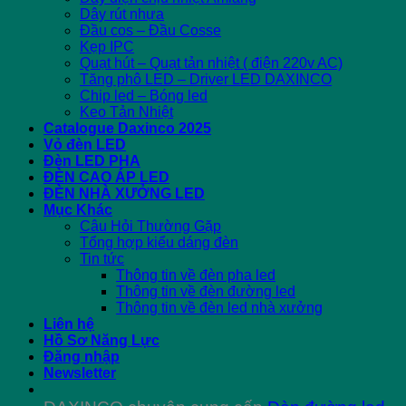
Dây rút nhựa
Đầu cos – Đầu Cosse
Kẹp IPC
Quạt hút – Quạt tản nhiệt ( điện 220v AC)
Tăng phô LED – Driver LED DAXINCO
Chip led – Bóng led
Keo Tản Nhiệt
Catalogue Daxinco 2025
Vỏ đèn LED
Đèn LED PHA
ĐÈN CAO ÁP LED
ĐÈN NHÀ XƯỞNG LED
Mục Khác
Câu Hỏi Thường Gặp
Tổng hợp kiểu dáng đèn
Tin tức
Thông tin về đèn pha led
Thông tin về đèn đường led
Thông tin về đèn led nhà xưởng
Liên hệ
Hồ Sơ Năng Lực
Đăng nhập
Newsletter