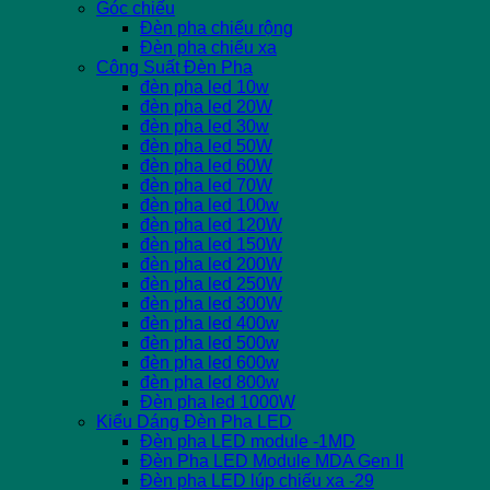
Góc chiếu
Đèn pha chiếu rộng
Đèn pha chiếu xa
Công Suất Đèn Pha
đèn pha led 10w
đèn pha led 20W
đèn pha led 30w
đèn pha led 50W
đèn pha led 60W
đèn pha led 70W
đèn pha led 100w
đèn pha led 120W
đèn pha led 150W
đèn pha led 200W
đèn pha led 250W
đèn pha led 300W
đèn pha led 400w
đèn pha led 500w
đèn pha led 600w
đèn pha led 800w
Đèn pha led 1000W
Kiểu Dáng Đèn Pha LED
Đèn pha LED module -1MD
Đèn Pha LED Module MDA Gen II
Đèn pha LED lúp chiếu xa -29