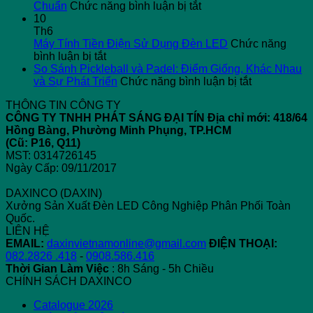
5
ở
G
Chuẩn
Chức năng bình luận bị tắt
Nguyên
Đèn
X
10
Nhân
LED
H
Th6
Gây
Cho
T
Máy Tính Tiền Điện Sử Dụng Đèn LED
Chức năng
ở
Dòng
Sân
T
bình luận bị tắt
Máy
Rò
Pickleball
“
So Sánh Pickleball và Padel: Điểm Giống, Khác Nhau
Tính
Điện
–
ở
T
và Sự Phát Triển
Chức năng bình luận bị tắt
Tiền
Công
Giải
So
N
THÔNG TIN CÔNG TY
Điện
Nghiệp
Pháp
Sánh
2
CÔNG TY TNHH PHÁT SÁNG ĐẠI TÍN
Địa chỉ mới: 418/64
Sử
Chiếu
Pickleball
C
Hồng Bàng, Phường Minh Phụng, TP.HCM
Dụng
Sáng
và
Gì
(Cũ: P16, Q11)
Đèn
Chuẩn
Padel:
Đ
MST: 0314726145
LED
Điểm
Bi
Ngày Cấp: 09/11/2017
Giống,
Khác
DAXINCO (DAXIN)
Nhau
Xưởng Sản Xuất Đèn LED Công Nghiệp Phân Phối Toàn
và
Quốc.
Sự
LIÊN HỆ
Phát
EMAIL:
daxinvietnamonline@gmail.com
ĐIỆN THOẠI:
Triển
082.2826 .418
-
0908.586.416
Thời Gian Làm Việc
: 8h Sáng - 5h Chiều
CHÍNH SÁCH DAXINCO
Catalogue 2026