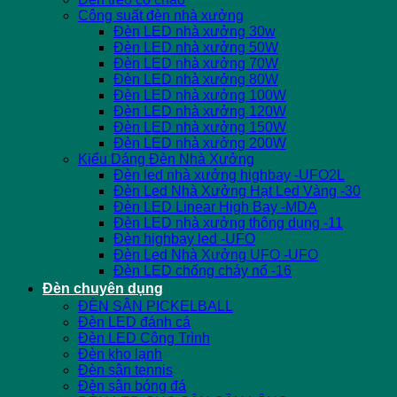
Công suất đèn nhà xưởng
Đèn LED nhà xưởng 30w
Đèn LED nhà xưởng 50W
Đèn LED nhà xưởng 70W
Đèn LED nhà xưởng 80W
Đèn LED nhà xưởng 100W
Đèn LED nhà xưởng 120W
Đèn LED nhà xưởng 150W
Đèn LED nhà xưởng 200W
Kiểu Dáng Đèn Nhà Xưởng
Đèn led nhà xưởng highbay -UFO2L
Đèn Led Nhà Xưởng Hạt Led Vàng -30
Đèn LED Linear High Bay -MDA
Đèn LED nhà xưởng thông dụng -11
Đèn highbay led -UFO
Đèn Led Nhà Xưởng UFO -UFO
Đèn LED chống cháy nổ -16
Đèn chuyên dụng
ĐÈN SÂN PICKELBALL
Đèn LED đánh cá
Đèn LED Công Trình
Đèn kho lạnh
Đèn sân tennis
Đèn sân bóng đá