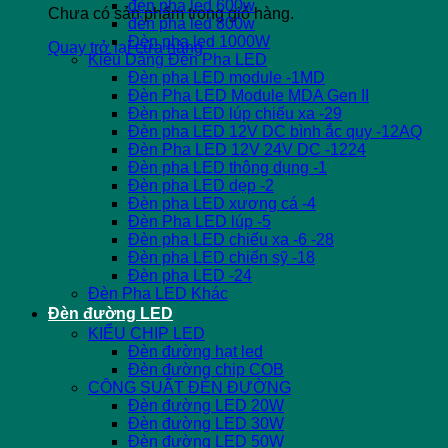
đèn pha led 600w
Chưa có sản phẩm trong giỏ hàng.
đèn pha led 800w
Đèn pha led 1000W
Quay trở lại cửa hàng
Kiểu Dáng Đèn Pha LED
Đèn pha LED module -1MD
Đèn Pha LED Module MDA Gen II
Đèn pha LED lúp chiếu xa -29
Đèn pha LED 12V DC bình ắc quy -12AQ
Đèn Pha LED 12V 24V DC -1224
Đèn pha LED thông dụng -1
Đèn pha LED dẹp -2
Đèn pha LED xương cá -4
Đèn Pha LED lúp -5
Đèn pha LED chiếu xa -6 -28
Đèn pha LED chiến sỹ -18
Đèn pha LED -24
Đèn Pha LED Khác
Đèn đường LED
KIỂU CHIP LED
Đèn đường hạt led
Đèn đường chip COB
CÔNG SUẤT ĐÈN ĐƯỜNG
Đèn đường LED 20W
Đèn đường LED 30W
Đèn đường LED 50W