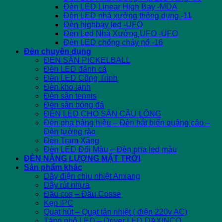
Đèn LED Linear High Bay -MDA
Đèn LED nhà xưởng thông dụng -11
Đèn highbay led -UFO
Đèn Led Nhà Xưởng UFO -UFO
Đèn LED chống cháy nổ -16
Đèn chuyên dụng
ĐÈN SÂN PICKELBALL
Đèn LED đánh cá
Đèn LED Công Trình
Đèn kho lạnh
Đèn sân tennis
Đèn sân bóng đá
ĐÈN LED CHO SÂN CẦU LÔNG
Đèn pha bảng hiệu – Đèn hắt biển quảng cáo –
Đèn tường rào
Đèn Trạm Xăng
Đèn LED Đổi Màu – Đèn pha led màu
ĐÈN NĂNG LƯỢNG MẶT TRỜI
Sản phẩm khác
Dây điện chịu nhiệt Amiang
Dây rút nhựa
Đầu cos – Đầu Cosse
Kẹp IPC
Quạt hút – Quạt tản nhiệt ( điện 220v AC)
Tăng phô LED – Driver LED DAXINCO