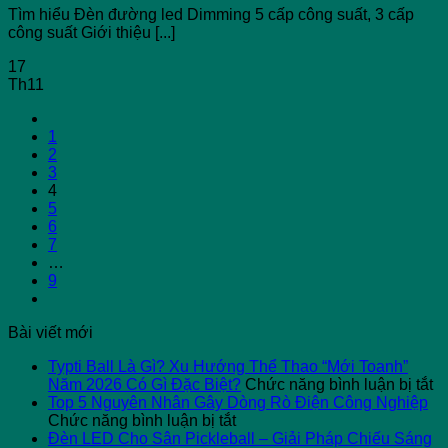
Tìm hiểu Đèn đường led Dimming 5 cấp công suất, 3 cấp
công suất Giới thiệu [...]
17
Th11
1
2
3
4
5
6
7
…
9
Bài viết mới
Typti Ball Là Gì? Xu Hướng Thể Thao “Mới Toanh”
ở
Năm 2026 Có Gì Đặc Biệt?
Chức năng bình luận bị tắt
Ty
Top 5 Nguyên Nhân Gây Dòng Rò Điện Công Nghiệp
ở
Ba
Chức năng bình luận bị tắt
Top
L
Đèn LED Cho Sân Pickleball – Giải Pháp Chiếu Sáng