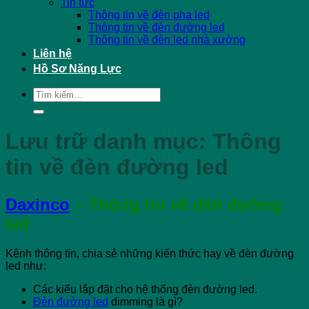
Tin tức
Thông tin về đèn pha led
Thông tin về đèn đường led
Thông tin về đèn led nhà xưởng
Liên hệ
Hồ Sơ Năng Lực
Tìm
kiếm:
Lưu trữ danh mục:
Thông
tin về đèn đường led
Daxinco
– Thông tin về đèn đường
led
Kênh thông tin, chia sẻ những kiến thức hay về đèn đường
led như:
Các kiểu lắp đặt cho hệ thống đèn đường led.
Đèn đường led
dimming là gì?