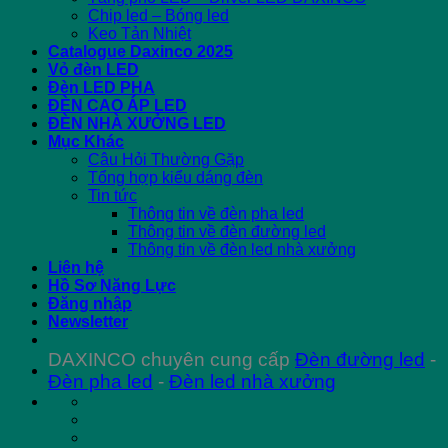
Chip led – Bóng led
Keo Tản Nhiệt
Catalogue Daxinco 2025
Vỏ đèn LED
Đèn LED PHA
ĐÈN CAO ÁP LED
ĐÈN NHÀ XƯỞNG LED
Mục Khác
Câu Hỏi Thường Gặp
Tổng hợp kiểu dáng đèn
Tin tức
Thông tin về đèn pha led
Thông tin về đèn đường led
Thông tin về đèn led nhà xưởng
Liên hệ
Hồ Sơ Năng Lực
Đăng nhập
Newsletter
DAXINCO chuyên cung cấp
Đèn đường led
-
Đèn pha led
-
Đèn led nhà xưởng