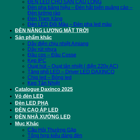
ĐÈN LED CHO SÂN CẦU LÔNG
Đèn pha bảng hiệu – Đèn hắt biển quảng cáo –
Đèn tường rào
Đèn Trạm Xăng
Đèn LED Đổi Màu – Đèn pha led màu
ĐÈN NĂNG LƯỢNG MẶT TRỜI
Sản phẩm khác
Dây điện chịu nhiệt Amiang
Dây rút nhựa
Đầu cos – Đầu Cosse
Kẹp IPC
Quạt hút – Quạt tản nhiệt ( điện 220v AC)
Tăng phô LED – Driver LED DAXINCO
Chip led – Bóng led
Keo Tản Nhiệt
Catalogue Daxinco 2025
Vỏ đèn LED
Đèn LED PHA
ĐÈN CAO ÁP LED
ĐÈN NHÀ XƯỞNG LED
Mục Khác
Câu Hỏi Thường Gặp
Tổng hợp kiểu dáng đèn