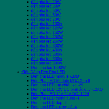
đèn pha led 20W
đèn pha led 30w
đèn pha led 50W
đèn pha led 60W
đèn pha led 70W
đèn pha led 100w
đèn pha led 120W
đèn pha led 150W
đèn pha led 200W
đèn pha led 250W
đèn pha led 300W
đèn pha led 400w
đèn pha led 500w
đèn pha led 600w
đèn pha led 800w
Đèn pha led 1000W
Kiểu Dáng Đèn Pha LED
Đèn pha LED module -1MD
Đèn Pha LED Module MDA Gen II
Đèn pha LED lúp chiếu xa -29
Đèn pha LED 12V DC bình ắc quy -12AQ
Đèn Pha LED 12V 24V DC -1224
Đèn pha LED thông dụng -1
Đèn pha LED dẹp -2
Đèn pha LED xương cá -4