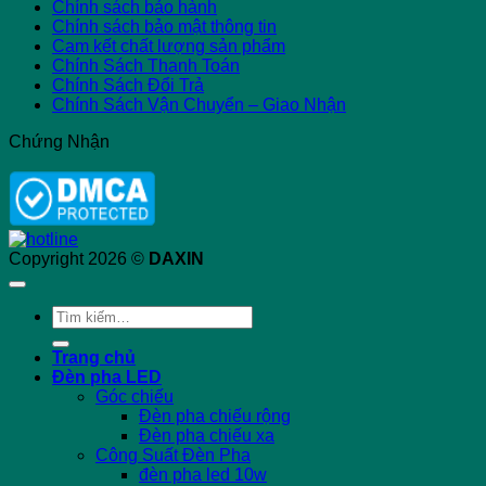
Chính sách bảo hành
Chính sách bảo mật thông tin
Cam kết chất lượng sản phẩm
Chính Sách Thanh Toán
Chính Sách Đổi Trả
Chính Sách Vận Chuyển – Giao Nhận
Chứng Nhận
Copyright 2026 ©
DAXIN
Tìm
kiếm:
Trang chủ
Đèn pha LED
Góc chiếu
Đèn pha chiếu rộng
Đèn pha chiếu xa
Công Suất Đèn Pha
đèn pha led 10w