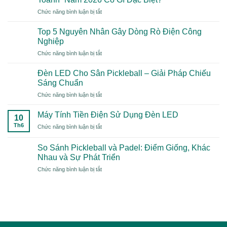
ở
Chức năng bình luận bị tắt
Typti
Ball
Top 5 Nguyên Nhân Gây Dòng Rò Điện Công
Là
Nghiệp
Gì?
ở
Chức năng bình luận bị tắt
Xu
Top
Hướng
5
Thể
Đèn LED Cho Sân Pickleball – Giải Pháp Chiếu
Nguyên
Thao
Sáng Chuẩn
Nhân
“Mới
ở
Chức năng bình luận bị tắt
Gây
Toanh”
Đèn
Dòng
Năm
LED
Rò
Máy Tính Tiền Điện Sử Dụng Đèn LED
2026
10
Cho
Điện
Có
Th6
ở
Chức năng bình luận bị tắt
Sân
Công
Gì
Máy
Pickleball
Nghiệp
Đặc
Tính
–
So Sánh Pickleball và Padel: Điểm Giống, Khác
Biệt?
Tiền
Giải
Nhau và Sự Phát Triển
Điện
Pháp
ở
Chức năng bình luận bị tắt
Sử
Chiếu
So
Dụng
Sáng
Sánh
Đèn
Chuẩn
Pickleball
LED
và
Padel:
Điểm