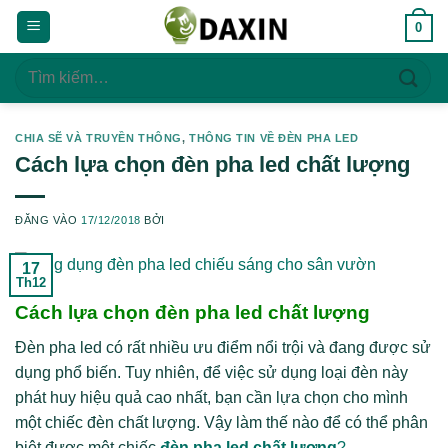
Bỏ
0
qua
nội
Tìm
dung
kiếm:
CHIA SẼ VÀ TRUYỀN THÔNG
,
THÔNG TIN VỀ ĐÈN PHA LED
Cách lựa chọn đèn pha led chất lượng
ĐĂNG VÀO
17/12/2018
BỞI
17
Th12
Cách lựa chọn đèn pha led chất lượng
Đèn pha led có rất nhiều ưu điểm nổi trội và đang được sử
dụng phổ biến. Tuy nhiên, để việc sử dụng loại đèn này
phát huy hiệu quả cao nhất, bạn cần lựa chọn cho mình
một chiếc đèn chất lượng. Vậy làm thế nào để có thể phân
biệt được một chiếc
đèn pha led chất lượng
?