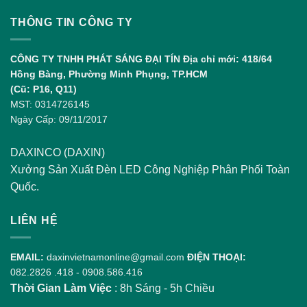
Giống,
Khác
THÔNG TIN CÔNG TY
Nhau
và
Sự
CÔNG TY TNHH PHÁT SÁNG ĐẠI TÍN
Địa chỉ mới: 418/64
Phát
Hồng Bàng, Phường Minh Phụng, TP.HCM
Triển
(Cũ: P16, Q11)
MST: 0314726145
Ngày Cấp: 09/11/2017
DAXINCO (DAXIN)
Xưởng Sản Xuất Đèn LED Công Nghiệp Phân Phối Toàn
Quốc.
LIÊN HỆ
EMAIL:
daxinvietnamonline@gmail.com
ĐIỆN THOẠI:
082.2826 .418
-
0908.586.416
Thời Gian Làm Việc
: 8h Sáng - 5h Chiều