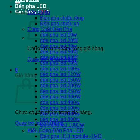
Đèn pha LED
Giỏ hàng /
0
₫
0
Góc chiếu
Đèn pha chiếu rộng
Đèn pha chiếu xa
Công Suất Đèn Pha
đèn pha led 10w
đèn pha led 20W
đèn pha led 30w
Chưa có sản phẩm trong giỏ hàng.
đèn pha led 50W
đèn pha led 60W
Quay trở lại cửa hàng
đèn pha led 70W
đèn pha led 100w
0
đèn pha led 120W
Giỏ hàng
đèn pha led 150W
đèn pha led 200W
đèn pha led 250W
đèn pha led 300W
đèn pha led 400w
đèn pha led 500w
Chưa có sản phẩm trong giỏ hàng.
đèn pha led 600w
đèn pha led 800w
Quay trở lại cửa hàng
Đèn pha led 1000W
Kiểu Dáng Đèn Pha LED
Đèn pha LED module -1MD