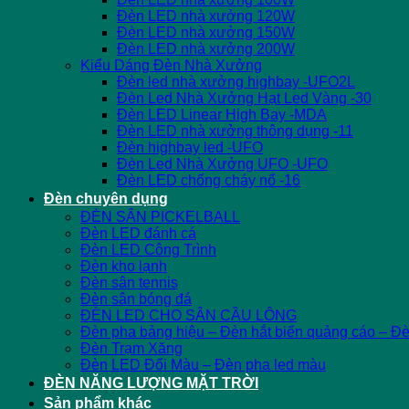
Đèn LED nhà xưởng 120W
Đèn LED nhà xưởng 150W
Đèn LED nhà xưởng 200W
Kiểu Dáng Đèn Nhà Xưởng
Đèn led nhà xưởng highbay -UFO2L
Đèn Led Nhà Xưởng Hạt Led Vàng -30
Đèn LED Linear High Bay -MDA
Đèn LED nhà xưởng thông dụng -11
Đèn highbay led -UFO
Đèn Led Nhà Xưởng UFO -UFO
Đèn LED chống cháy nổ -16
Đèn chuyên dụng
ĐÈN SÂN PICKELBALL
Đèn LED đánh cá
Đèn LED Công Trình
Đèn kho lạnh
Đèn sân tennis
Đèn sân bóng đá
ĐÈN LED CHO SÂN CẦU LÔNG
Đèn pha bảng hiệu – Đèn hắt biển quảng cáo – Đ
Đèn Trạm Xăng
Đèn LED Đổi Màu – Đèn pha led màu
ĐÈN NĂNG LƯỢNG MẶT TRỜI
Sản phẩm khác