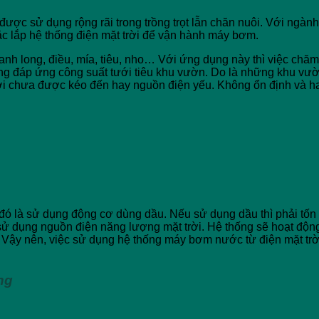
ợc sử dụng rộng rãi trong trồng trọt lẫn chăn nuôi. Với ngành 
c lắp hệ thống điện mặt trời để vận hành máy bơm.
nh long, điều, mía, tiêu, nho… Với ứng dụng này thì việc chăm
ăng đáp ứng công suất tưới tiêu khu vườn. Do là những khu vườ
ới chưa được kéo đến hay nguồn điện yếu. Không ổn định và ha
đó là sử dụng động cơ dùng dầu. Nếu sử dụng dầu thì phải tốn
sử dụng nguồn điện năng lượng mặt trời. Hệ thống sẽ hoạt động
 Vậy nên, việc sử dụng hệ thống máy bơm nước từ điện mặt trời
ng