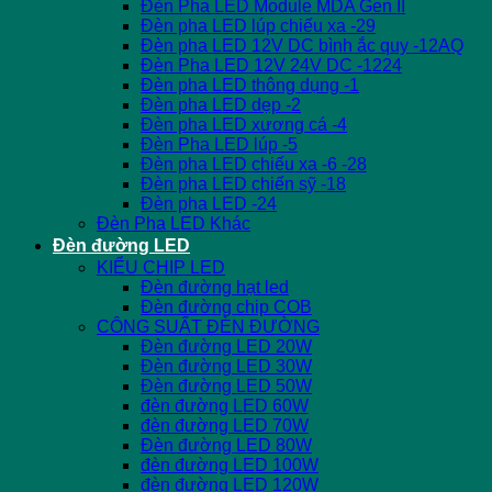
Đèn Pha LED Module MDA Gen II
Đèn pha LED lúp chiếu xa -29
Đèn pha LED 12V DC bình ắc quy -12AQ
Đèn Pha LED 12V 24V DC -1224
Đèn pha LED thông dụng -1
Đèn pha LED dẹp -2
Đèn pha LED xương cá -4
Đèn Pha LED lúp -5
Đèn pha LED chiếu xa -6 -28
Đèn pha LED chiến sỹ -18
Đèn pha LED -24
Đèn Pha LED Khác
Đèn đường LED
KIỂU CHIP LED
Đèn đường hạt led
Đèn đường chip COB
CÔNG SUẤT ĐÈN ĐƯỜNG
Đèn đường LED 20W
Đèn đường LED 30W
Đèn đường LED 50W
đèn đường LED 60W
đèn đường LED 70W
Đèn đường LED 80W
đèn đường LED 100W
đèn đường LED 120W