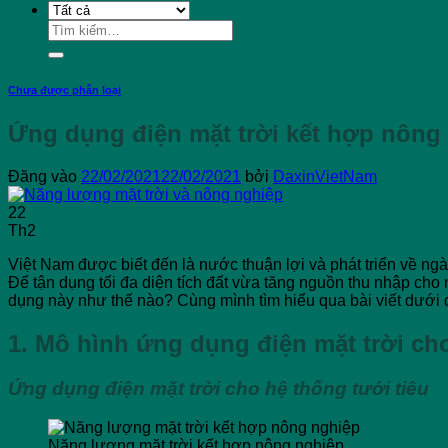
Tìm
kiếm:
Chưa được phân loại
Ứng dụng điện mặt trời kết hợp nông
Đăng vào
22/02/2021
22/02/2021
bởi
DaxinVietNam
22
Th2
Việt Nam được biết đến là nước thuận lợi và phát triển về ng
Để tận dụng tối đa diện tích đất vừa tăng nguồn thu nhập cho
dụng này như thế nào? Cùng mình tìm hiểu qua bài viết dưới 
1. Mô hình ứng dụng điện mặt trời ch
Ứng dụng điện mặt trời cho hệ thống tưới tiêu
Năng lượng mặt trời kết hợp nông nghiệp