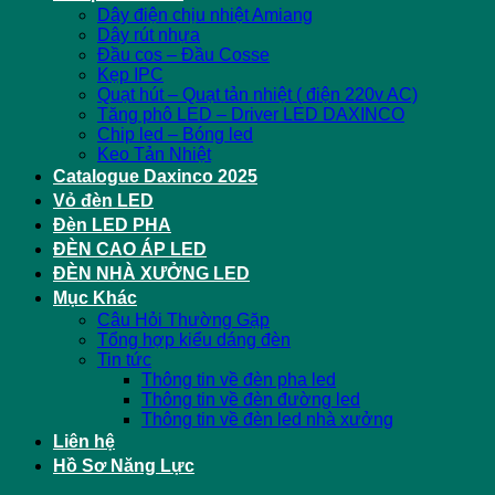
Dây điện chịu nhiệt Amiang
Dây rút nhựa
Đầu cos – Đầu Cosse
Kẹp IPC
Quạt hút – Quạt tản nhiệt ( điện 220v AC)
Tăng phô LED – Driver LED DAXINCO
Chip led – Bóng led
Keo Tản Nhiệt
Catalogue Daxinco 2025
Vỏ đèn LED
Đèn LED PHA
ĐÈN CAO ÁP LED
ĐÈN NHÀ XƯỞNG LED
Mục Khác
Câu Hỏi Thường Gặp
Tổng hợp kiểu dáng đèn
Tin tức
Thông tin về đèn pha led
Thông tin về đèn đường led
Thông tin về đèn led nhà xưởng
Liên hệ
Hồ Sơ Năng Lực