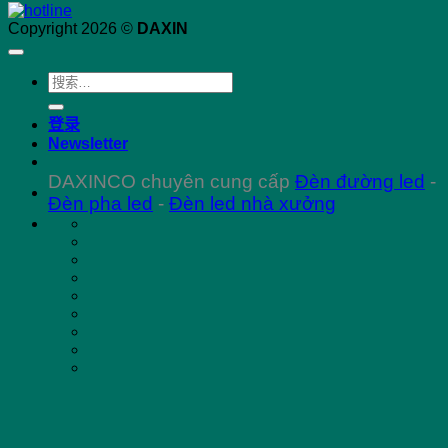
Copyright 2026 ©
DAXIN
搜
索：
登录
Newsletter
DAXINCO chuyên cung cấp
Đèn đường led
-
Đèn pha led
-
Đèn led nhà xưởng