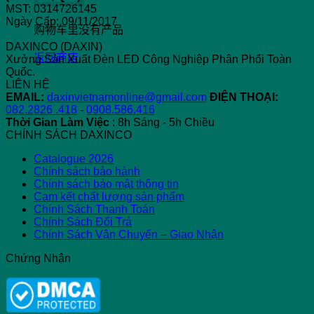
MST: 0314726145
Ngày Cấp: 09/11/2017
购物车里没有产品
DAXINCO (DAXIN)
返回商店
Xưởng Sản Xuất Đèn LED Công Nghiệp Phân Phối Toàn
Quốc.
LIÊN HỆ
EMAIL:
daxinvietnamonline@gmail.com
ĐIỆN THOẠI:
082.2826 .418
-
0908.586.416
Thời Gian Làm Việc
: 8h Sáng - 5h Chiều
CHÍNH SÁCH DAXINCO
Catalogue 2026
Chính sách bảo hành
Chính sách bảo mật thông tin
Cam kết chất lượng sản phẩm
Chính Sách Thanh Toán
Chính Sách Đổi Trả
Chính Sách Vận Chuyển – Giao Nhận
Chứng Nhận