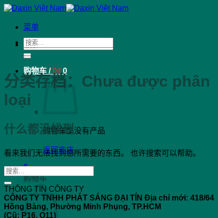
跳
到
菜单
内
搜
容
搜
索：
索：
购物车 /
0
₫
0
分类存档：
Chưa được phân
loại
什么都没找到
购物车里没有产品
返回商店
看来我们无法找到您所需要的东西。 也许搜索可以帮助。
0
购物车
THÔNG TIN CÔNG TY
CÔNG TY TNHH PHÁT SÁNG ĐẠI TÍN
Địa chỉ mới: 418/64
Hồng Bàng, Phường Minh Phụng, TP.HCM
(Cũ: P16, Q11)