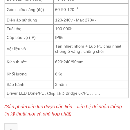
Góc chiếu sáng (độ)
60-90-120︒
Điện áp sử dụng
120-240v~ Max 270v~
Tuổi thọ
100.000h
Cấp bảo vệ (IP)
IP66
Tản nhiệt nhôm + Lúp PC chịu nhiệt ,
Vật liệu vỏ
chống ố vàng , chống chói
Kích thước
620*240*90mm
Khối lượng
8Kg
Bảo hành
3 năm
Driver LED Done/PL ,
Bridgelux/PL , ……
Chip LED
(Sản phẩm liên tục được cản tiến – liên hệ để nhận thông
tin kỹ thuật mới và phù hợp nhất)