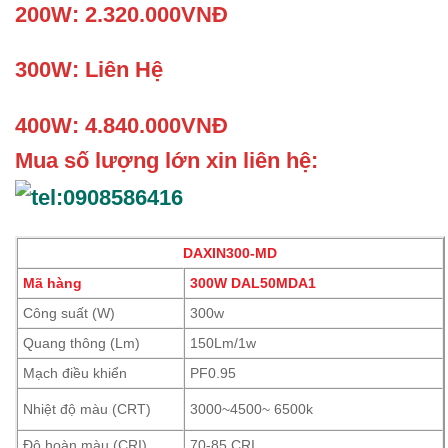
200W: 2.320.000VNĐ
300W: Liên Hệ
400W: 4.840.000VNĐ
Mua số lượng lớn xin liên hệ:
DAXIN300-MD
Mã hàng
300W DAL50MDA1
Công suất (W)
300w
Quang thông (Lm)
150Lm/1w
Mạch điều khiển
PF0.95
Nhiệt độ màu (CRT)
3000~4500~ 6500k
Độ hoàn màu (CRI)
70-85 CRI