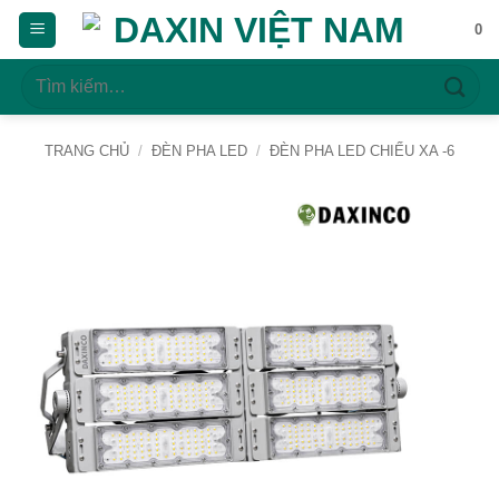
Bỏ
0
qua
nội
Tìm
dung
kiếm:
TRANG CHỦ
/
ĐÈN PHA LED
/
ĐÈN PHA LED CHIẾU XA -6