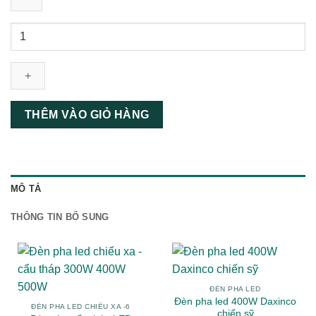
Đèn
pha
led
module
300W
vỏ
THÊM VÀO GIỎ HÀNG
xám
Daxinco
số
lượng
MÔ TẢ
THÔNG TIN BỔ SUNG
ĐÈN PHA LED
Đèn pha led 400W Daxinco
ĐÈN PHA LED CHIẾU XA -6
chiến sỹ