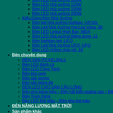
Đèn LED nhà xưởng 120W
Đèn LED nhà xưởng 150W
Đèn LED nhà xưởng 200W
Kiểu Dáng Đèn Nhà Xưởng
Đèn led nhà xưởng highbay -UFO2L
Đèn Led Nhà Xưởng Hạt Led Vàng -30
Đèn LED Linear High Bay -MDA
Đèn LED nhà xưởng thông dụng -11
Đèn highbay led -UFO
Đèn Led Nhà Xưởng UFO -UFO
Đèn LED chống cháy nổ -16
Đèn chuyên dụng
ĐÈN SÂN PICKELBALL
Đèn LED đánh cá
Đèn LED Công Trình
Đèn kho lạnh
Đèn sân tennis
Đèn sân bóng đá
ĐÈN LED CHO SÂN CẦU LÔNG
Đèn pha bảng hiệu – Đèn hắt biển quảng cáo – Đ
Đèn Trạm Xăng
Đèn LED Đổi Màu – Đèn pha led màu
ĐÈN NĂNG LƯỢNG MẶT TRỜI
Sản phẩm khác