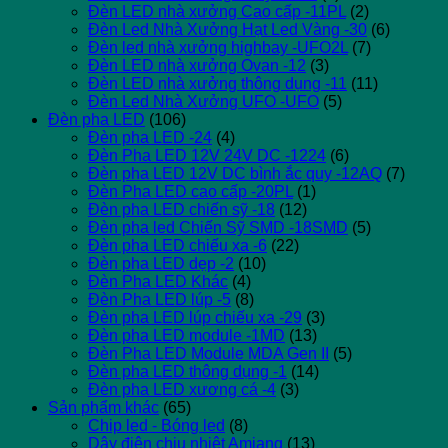
Đèn LED nhà xưởng Cao cấp -11PL
(2)
Đèn Led Nhà Xưởng Hạt Led Vàng -30
(6)
Đèn led nhà xưởng highbay -UFO2L
(7)
Đèn LED nhà xưởng Ovan -12
(3)
Đèn LED nhà xưởng thông dụng -11
(11)
Đèn Led Nhà Xưởng UFO -UFO
(5)
Đèn pha LED
(106)
Đèn pha LED -24
(4)
Đèn Pha LED 12V 24V DC -1224
(6)
Đèn pha LED 12V DC bình ắc quy -12AQ
(7)
Đèn Pha LED cao cấp -20PL
(1)
Đèn pha LED chiến sỹ -18
(12)
Đèn pha led Chiến Sỹ SMD -18SMD
(5)
Đèn pha LED chiếu xa -6
(22)
Đèn pha LED dẹp -2
(10)
Đèn Pha LED Khác
(4)
Đèn Pha LED lúp -5
(8)
Đèn pha LED lúp chiếu xa -29
(3)
Đèn pha LED module -1MD
(13)
Đèn Pha LED Module MDA Gen II
(5)
Đèn pha LED thông dụng -1
(14)
Đèn pha LED xương cá -4
(3)
Sản phẩm khác
(65)
Chip led - Bóng led
(8)
Dây điện chịu nhiệt Amiang
(13)