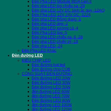
Đèn Pha LED Module MDA Gen II
Đèn pha LED lúp chiếu xa -29
Đèn pha LED 12V DC bình ắc quy -12AQ
Đèn Pha LED 12V 24V DC -1224
Đèn pha LED thông dụng -1
Đèn pha LED dẹp -2
Đèn pha LED xương cá -4
Đèn Pha LED lúp -5
Đèn pha LED chiếu xa -6 -28
Đèn pha LED chiến sỹ -18
Đèn pha LED -24
Đèn Pha LED Khác
Đèn đường LED
KIỂU CHIP LED
Đèn đường hạt led
Đèn đường chip COB
CÔNG SUẤT ĐÈN ĐƯỜNG
Đèn đường LED 20W
Đèn đường LED 30W
Đèn đường LED 50W
đèn đường LED 60W
đèn đường LED 70W
Đèn đường LED 80W
đèn đường LED 100W
đèn đường LED 120W