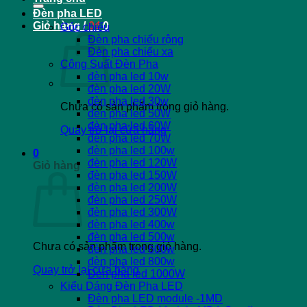
Đèn pha LED
Giỏ hàng /
0
₫
0
Góc chiếu
Đèn pha chiếu rộng
Đèn pha chiếu xa
Công Suất Đèn Pha
đèn pha led 10w
đèn pha led 20W
đèn pha led 30w
Chưa có sản phẩm trong giỏ hàng.
đèn pha led 50W
đèn pha led 60W
Quay trở lại cửa hàng
đèn pha led 70W
đèn pha led 100w
0
đèn pha led 120W
Giỏ hàng
đèn pha led 150W
đèn pha led 200W
đèn pha led 250W
đèn pha led 300W
đèn pha led 400w
đèn pha led 500w
Chưa có sản phẩm trong giỏ hàng.
đèn pha led 600w
đèn pha led 800w
Quay trở lại cửa hàng
Đèn pha led 1000W
Kiểu Dáng Đèn Pha LED
Đèn pha LED module -1MD