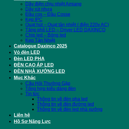
Dây điện chịu nhiệt Amiang
Dây rút nhựa
Đầu cos – Đầu Cosse
Kẹp IPC
Quạt hút – Quạt tản nhiệt ( điện 220v AC)
Tăng phô LED – Driver LED DAXINCO
Chip led – Bóng led
Keo Tản Nhiệt
Catalogue Daxinco 2025
Vỏ đèn LED
Đèn LED PHA
ĐÈN CAO ÁP LED
ĐÈN NHÀ XƯỞNG LED
Mục Khác
Câu Hỏi Thường Gặp
Tổng hợp kiểu dáng đèn
Tin tức
Thông tin về đèn pha led
Thông tin về đèn đường led
Thông tin về đèn led nhà xưởng
Liên hệ
Hồ Sơ Năng Lực