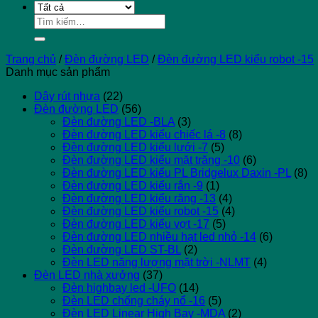
Tìm
kiếm:
Trang chủ
/
Đèn đường LED
/
Đèn đường LED kiểu robot -15
Danh mục sản phẩm
Dây rút nhựa
(22)
Đèn đường LED
(56)
Đèn đường LED -BLA
(3)
Đèn đường LED kiểu chiếc lá -8
(8)
Đèn đường LED kiểu lưới -7
(5)
Đèn đường LED kiểu mặt trăng -10
(6)
Đèn đường LED kiểu PL Bridgelux Daxin -PL
(8)
Đèn đường LED kiểu rắn -9
(1)
Đèn đường LED kiểu răng -13
(4)
Đèn đường LED kiểu robot -15
(4)
Đèn đường LED kiểu vợt -17
(5)
Đèn đường LED nhiều hạt led nhỏ -14
(6)
Đèn đường LED ST-BL
(2)
Đèn LED năng lượng mặt trời -NLMT
(4)
Đèn LED nhà xưởng
(37)
Đèn highbay led -UFO
(14)
Đèn LED chống cháy nổ -16
(5)
Đèn LED Linear High Bay -MDA
(2)