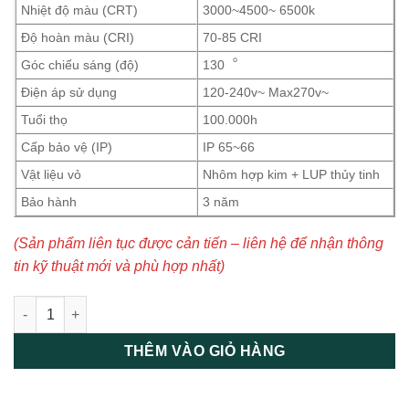
Nhiệt độ màu (CRT)
3000~4500~ 6500k
Độ hoàn màu (CRI)
70-85 CRI
Góc chiếu sáng (độ)
130︒
Điện áp sử dụng
120-240v~ Max270v~
Tuổi thọ
100.000h
Cấp bảo vệ (IP)
IP 65~66
Vật liệu vỏ
Nhôm hợp kim + LUP thủy tinh
Bảo hành
3 năm
(Sản phẩm liên tục được cản tiến – liên hệ để nhận thông
tin kỹ thuật mới và phù hợp nhất)
Đèn đường led 200W Daxinco kiểu chiếc lá số lượng
THÊM VÀO GIỎ HÀNG