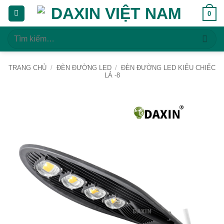
Bỏ
0
qua
nội
Tìm
dung
kiếm:
TRANG CHỦ
/
ĐÈN ĐƯỜNG LED
/
ĐÈN ĐƯỜNG LED KIỂU CHIẾC
LÁ -8