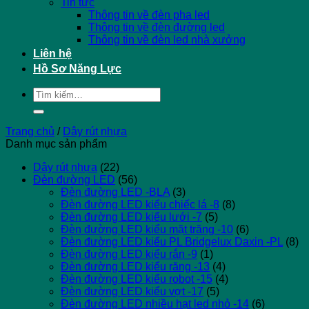
Tin tức
Thông tin về đèn pha led
Thông tin về đèn đường led
Thông tin về đèn led nhà xưởng
Liên hệ
Hồ Sơ Năng Lực
Tìm
kiếm:
Trang chủ
/
Dây rút nhựa
Danh mục sản phẩm
Dây rút nhựa
(22)
Đèn đường LED
(56)
Đèn đường LED -BLA
(3)
Đèn đường LED kiểu chiếc lá -8
(8)
Đèn đường LED kiểu lưới -7
(5)
Đèn đường LED kiểu mặt trăng -10
(6)
Đèn đường LED kiểu PL Bridgelux Daxin -PL
(8)
Đèn đường LED kiểu rắn -9
(1)
Đèn đường LED kiểu răng -13
(4)
Đèn đường LED kiểu robot -15
(4)
Đèn đường LED kiểu vợt -17
(5)
Đèn đường LED nhiều hạt led nhỏ -14
(6)