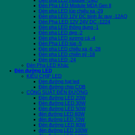
Đèn pha LED module -1MD
Đèn Pha LED Module MDA Gen II
Đèn pha LED lúp chiếu xa -29
Đèn pha LED 12V DC bình ắc quy -12AQ
Đèn Pha LED 12V 24V DC -1224
Đèn pha LED thông dụng -1
Đèn pha LED dẹp -2
Đèn pha LED xương cá -4
Đèn Pha LED lúp -5
Đèn pha LED chiếu xa -6 -28
Đèn pha LED chiến sỹ -18
Đèn pha LED -24
Đèn Pha LED Khác
Đèn đường LED
KIỂU CHIP LED
Đèn đường hạt led
Đèn đường chip COB
CÔNG SUẤT ĐÈN ĐƯỜNG
Đèn đường LED 20W
Đèn đường LED 30W
Đèn đường LED 50W
đèn đường LED 60W
đèn đường LED 70W
Đèn đường LED 80W
đèn đường LED 100W