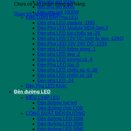
đèn pha led 600w
Chưa có sản phẩm trong giỏ hàng.
đèn pha led 800w
Đèn pha led 1000W
Quay trở lại cửa hàng
Kiểu Dáng Đèn Pha LED
Đèn pha LED module -1MD
Đèn Pha LED Module MDA Gen II
Đèn pha LED lúp chiếu xa -29
Đèn pha LED 12V DC bình ắc quy -12AQ
Đèn Pha LED 12V 24V DC -1224
Đèn pha LED thông dụng -1
Đèn pha LED dẹp -2
Đèn pha LED xương cá -4
Đèn Pha LED lúp -5
Đèn pha LED chiếu xa -6 -28
Đèn pha LED chiến sỹ -18
Đèn pha LED -24
Đèn Pha LED Khác
Đèn đường LED
KIỂU CHIP LED
Đèn đường hạt led
Đèn đường chip COB
CÔNG SUẤT ĐÈN ĐƯỜNG
Đèn đường LED 20W
Đèn đường LED 30W
Đèn đường LED 50W