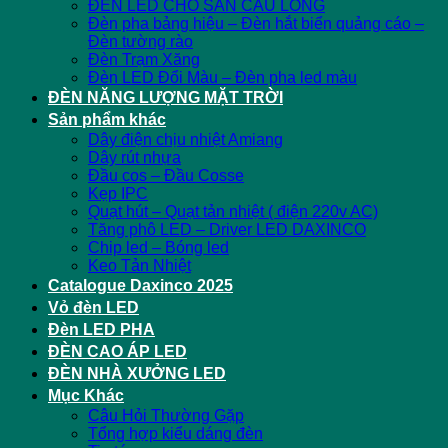
ĐÈN LED CHO SÂN CẦU LÔNG
Đèn pha bảng hiệu – Đèn hắt biển quảng cáo –
Đèn tường rào
Đèn Trạm Xăng
Đèn LED Đổi Màu – Đèn pha led màu
ĐÈN NĂNG LƯỢNG MẶT TRỜI
Sản phẩm khác
Dây điện chịu nhiệt Amiang
Dây rút nhựa
Đầu cos – Đầu Cosse
Kẹp IPC
Quạt hút – Quạt tản nhiệt ( điện 220v AC)
Tăng phô LED – Driver LED DAXINCO
Chip led – Bóng led
Keo Tản Nhiệt
Catalogue Daxinco 2025
Vỏ đèn LED
Đèn LED PHA
ĐÈN CAO ÁP LED
ĐÈN NHÀ XƯỞNG LED
Mục Khác
Câu Hỏi Thường Gặp
Tổng hợp kiểu dáng đèn