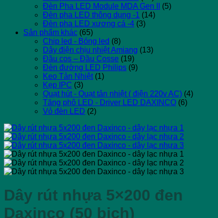
Đèn Pha LED Module MDA Gen II
(5)
Đèn pha LED thông dụng -1
(14)
Đèn pha LED xương cá -4
(3)
Sản phẩm khác
(65)
Chip led - Bóng led
(8)
Dây điện chịu nhiệt Amiang
(13)
Đầu cos – Đầu Cosse
(19)
Đèn đường LED Philips
(9)
Keo Tản Nhiệt
(1)
Kẹp IPC
(3)
Quạt hút - Quạt tản nhiệt ( điện 220v AC)
(4)
Tăng phô LED - Driver LED DAXINCO
(6)
Vỏ đèn LED
(2)
Dây rút nhựa 5×200 đen
Daxinco (50 bịch)