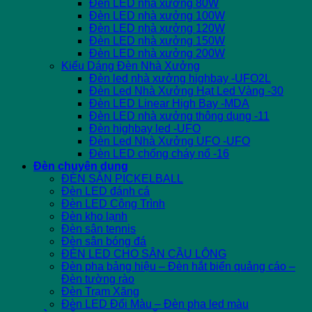
Đèn LED nhà xưởng 80W
Đèn LED nhà xưởng 100W
Đèn LED nhà xưởng 120W
Đèn LED nhà xưởng 150W
Đèn LED nhà xưởng 200W
Kiểu Dáng Đèn Nhà Xưởng
Đèn led nhà xưởng highbay -UFO2L
Đèn Led Nhà Xưởng Hạt Led Vàng -30
Đèn LED Linear High Bay -MDA
Đèn LED nhà xưởng thông dụng -11
Đèn highbay led -UFO
Đèn Led Nhà Xưởng UFO -UFO
Đèn LED chống cháy nổ -16
Đèn chuyên dụng
ĐÈN SÂN PICKELBALL
Đèn LED đánh cá
Đèn LED Công Trình
Đèn kho lạnh
Đèn sân tennis
Đèn sân bóng đá
ĐÈN LED CHO SÂN CẦU LÔNG
Đèn pha bảng hiệu – Đèn hắt biển quảng cáo –
Đèn tường rào
Đèn Trạm Xăng
Đèn LED Đổi Màu – Đèn pha led màu