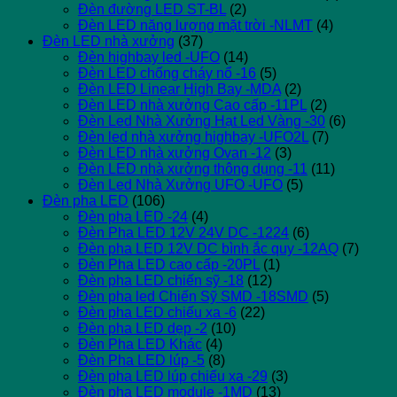
Đèn đường LED ST-BL
(2)
Đèn LED năng lượng mặt trời -NLMT
(4)
Đèn LED nhà xưởng
(37)
Đèn highbay led -UFO
(14)
Đèn LED chống cháy nổ -16
(5)
Đèn LED Linear High Bay -MDA
(2)
Đèn LED nhà xưởng Cao cấp -11PL
(2)
Đèn Led Nhà Xưởng Hạt Led Vàng -30
(6)
Đèn led nhà xưởng highbay -UFO2L
(7)
Đèn LED nhà xưởng Ovan -12
(3)
Đèn LED nhà xưởng thông dụng -11
(11)
Đèn Led Nhà Xưởng UFO -UFO
(5)
Đèn pha LED
(106)
Đèn pha LED -24
(4)
Đèn Pha LED 12V 24V DC -1224
(6)
Đèn pha LED 12V DC bình ắc quy -12AQ
(7)
Đèn Pha LED cao cấp -20PL
(1)
Đèn pha LED chiến sỹ -18
(12)
Đèn pha led Chiến Sỹ SMD -18SMD
(5)
Đèn pha LED chiếu xa -6
(22)
Đèn pha LED dẹp -2
(10)
Đèn Pha LED Khác
(4)
Đèn Pha LED lúp -5
(8)
Đèn pha LED lúp chiếu xa -29
(3)
Đèn pha LED module -1MD
(13)