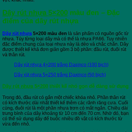
Dây rút nhựa 5×200
màu đen – Đặc
điểm của dây rút nhựa
Dây rút nhựa
5×200 màu đen
là sản phẩm có nguồn gốc từ
nhựa. Tùy từng loại dây mà có thể là nhựa PA66. Tuy nhiên
đặc điểm chung của loại nhựa này là dẻo và chắc chắn. Dây
được thiết kế khá đơn giản gồm 3 bộ phần: đầu rút, đuôi rút
và thân rút.
Dây rút nhựa 4×200 trắng Daxinco (100 bịch)
Dây rút nhựa 5×250 trắng Daxinco (50 bịch)
Dây rút nhựa 5×200
thiết kế nhỏ gọn dễ dàng sử dụng
Trong đó, đầu rút có gắn một chiếc khóa nhỏ. Phần thân rút
có kích thước dài nhất thiết kế thêm các rãnh răng cưa. Cuối
cùng, đuôi rút là một phần nhựa trơn có mắt ngắn. Chiều dài
trung bình của dây khoảng từ 10 cm đến 70 cm. Nhờ đó, bạn
có thể sử dụng dây để buộc nhiều đồ vật có kích thước từ
vừa đến nhỏ.