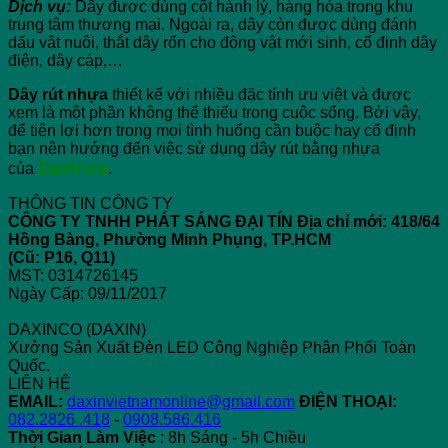
Dịch vụ:
Dây được dùng cột hành lý, hàng hóa trong khu
trung tâm thương mại. Ngoài ra, dây còn được dùng đánh
dấu vật nuôi, thắt dây rốn cho động vật mới sinh, cố định dây
điện, dây cáp,…
Dây rút nhựa
thiết kế với nhiều đặc tính ưu việt và được
xem là một phần không thể thiếu trong cuộc sống. Bởi vậy,
để tiện lợi hơn trong mọi tình huống cần buộc hay cố định
bạn nên hướng đến việc sử dụng dây rút bằng nhựa
Daxinco
của
.
THÔNG TIN CÔNG TY
CÔNG TY TNHH PHÁT SÁNG ĐẠI TÍN
Địa chỉ mới: 418/64
Hồng Bàng, Phường Minh Phụng, TP.HCM
(Cũ: P16, Q11)
MST: 0314726145
Ngày Cấp: 09/11/2017
DAXINCO (DAXIN)
Xưởng Sản Xuất Đèn LED Công Nghiệp Phân Phối Toàn
Quốc.
LIÊN HỆ
EMAIL:
daxinvietnamonline@gmail.com
ĐIỆN THOẠI:
082.2826 .418
-
0908.586.416
Thời Gian Làm Việc
: 8h Sáng - 5h Chiều