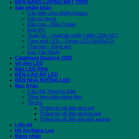
ĐÈN NĂNG LƯỢNG MẶT TRỜI
Sản phẩm khác
Dây điện chịu nhiệt Amiang
Dây rút nhựa
Đầu cos – Đầu Cosse
Kẹp IPC
Quạt hút – Quạt tản nhiệt ( điện 220v AC)
Tăng phô LED – Driver LED DAXINCO
Chip led – Bóng led
Keo Tản Nhiệt
Catalogue Daxinco 2025
Vỏ đèn LED
Đèn LED PHA
ĐÈN CAO ÁP LED
ĐÈN NHÀ XƯỞNG LED
Mục Khác
Câu Hỏi Thường Gặp
Tổng hợp kiểu dáng đèn
Tin tức
Thông tin về đèn pha led
Thông tin về đèn đường led
Thông tin về đèn led nhà xưởng
Liên hệ
Hồ Sơ Năng Lực
Đăng nhập