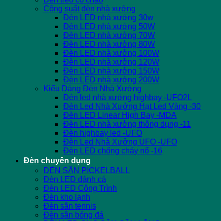
Công suất đèn nhà xưởng
Đèn LED nhà xưởng 30w
Đèn LED nhà xưởng 50W
Đèn LED nhà xưởng 70W
Đèn LED nhà xưởng 80W
Đèn LED nhà xưởng 100W
Đèn LED nhà xưởng 120W
Đèn LED nhà xưởng 150W
Đèn LED nhà xưởng 200W
Kiểu Dáng Đèn Nhà Xưởng
Đèn led nhà xưởng highbay -UFO2L
Đèn Led Nhà Xưởng Hạt Led Vàng -30
Đèn LED Linear High Bay -MDA
Đèn LED nhà xưởng thông dụng -11
Đèn highbay led -UFO
Đèn Led Nhà Xưởng UFO -UFO
Đèn LED chống cháy nổ -16
Đèn chuyên dụng
ĐÈN SÂN PICKELBALL
Đèn LED đánh cá
Đèn LED Công Trình
Đèn kho lạnh
Đèn sân tennis
Đèn sân bóng đá