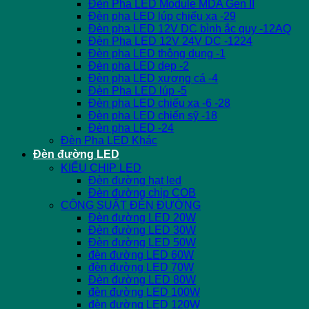
Đèn Pha LED Module MDA Gen II
Đèn pha LED lúp chiếu xa -29
Đèn pha LED 12V DC bình ắc quy -12AQ
Đèn Pha LED 12V 24V DC -1224
Đèn pha LED thông dụng -1
Đèn pha LED dẹp -2
Đèn pha LED xương cá -4
Đèn Pha LED lúp -5
Đèn pha LED chiếu xa -6 -28
Đèn pha LED chiến sỹ -18
Đèn pha LED -24
Đèn Pha LED Khác
Đèn đường LED
KIỂU CHIP LED
Đèn đường hạt led
Đèn đường chip COB
CÔNG SUẤT ĐÈN ĐƯỜNG
Đèn đường LED 20W
Đèn đường LED 30W
Đèn đường LED 50W
đèn đường LED 60W
đèn đường LED 70W
Đèn đường LED 80W
đèn đường LED 100W
đèn đường LED 120W