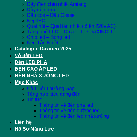
Dây điện chịu nhiệt Amiang
Dây rút nhựa
Đầu cos – Đầu Cosse
Kẹp IPC
Quạt hút – Quạt tản nhiệt ( điện 220v AC)
Tăng phô LED – Driver LED DAXINCO
Chip led – Bóng led
Keo Tản Nhiệt
Catalogue Daxinco 2025
Vỏ đèn LED
Đèn LED PHA
ĐÈN CAO ÁP LED
ĐÈN NHÀ XƯỞNG LED
Mục Khác
Câu Hỏi Thường Gặp
Tổng hợp kiểu dáng đèn
Tin tức
Thông tin về đèn pha led
Thông tin về đèn đường led
Thông tin về đèn led nhà xưởng
Liên hệ
Hồ Sơ Năng Lực