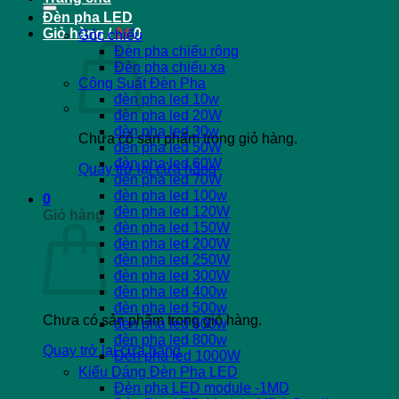
Đèn pha LED
Giỏ hàng /
0
₫
0
Góc chiếu
Đèn pha chiếu rộng
Đèn pha chiếu xa
Công Suất Đèn Pha
đèn pha led 10w
đèn pha led 20W
đèn pha led 30w
Chưa có sản phẩm trong giỏ hàng.
đèn pha led 50W
đèn pha led 60W
Quay trở lại cửa hàng
đèn pha led 70W
đèn pha led 100w
0
đèn pha led 120W
Giỏ hàng
đèn pha led 150W
đèn pha led 200W
đèn pha led 250W
đèn pha led 300W
đèn pha led 400w
đèn pha led 500w
Chưa có sản phẩm trong giỏ hàng.
đèn pha led 600w
đèn pha led 800w
Quay trở lại cửa hàng
Đèn pha led 1000W
Kiểu Dáng Đèn Pha LED
Đèn pha LED module -1MD