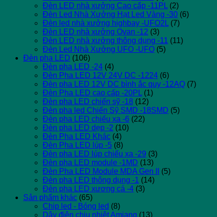
Đèn LED nhà xưởng Cao cấp -11PL
(2)
Đèn Led Nhà Xưởng Hạt Led Vàng -30
(6)
Đèn led nhà xưởng highbay -UFO2L
(7)
Đèn LED nhà xưởng Ovan -12
(3)
Đèn LED nhà xưởng thông dụng -11
(11)
Đèn Led Nhà Xưởng UFO -UFO
(5)
Đèn pha LED
(106)
Đèn pha LED -24
(4)
Đèn Pha LED 12V 24V DC -1224
(6)
Đèn pha LED 12V DC bình ắc quy -12AQ
(7)
Đèn Pha LED cao cấp -20PL
(1)
Đèn pha LED chiến sỹ -18
(12)
Đèn pha led Chiến Sỹ SMD -18SMD
(5)
Đèn pha LED chiếu xa -6
(22)
Đèn pha LED dẹp -2
(10)
Đèn Pha LED Khác
(4)
Đèn Pha LED lúp -5
(8)
Đèn pha LED lúp chiếu xa -29
(3)
Đèn pha LED module -1MD
(13)
Đèn Pha LED Module MDA Gen II
(5)
Đèn pha LED thông dụng -1
(14)
Đèn pha LED xương cá -4
(3)
Sản phẩm khác
(65)
Chip led - Bóng led
(8)
Dây điện chịu nhiệt Amiang
(13)