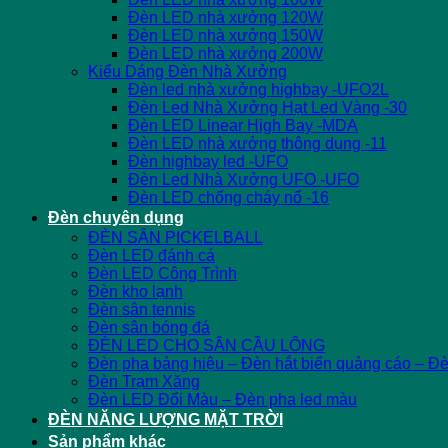
Đèn LED nhà xưởng 120W
Đèn LED nhà xưởng 150W
Đèn LED nhà xưởng 200W
Kiểu Dáng Đèn Nhà Xưởng
Đèn led nhà xưởng highbay -UFO2L
Đèn Led Nhà Xưởng Hạt Led Vàng -30
Đèn LED Linear High Bay -MDA
Đèn LED nhà xưởng thông dụng -11
Đèn highbay led -UFO
Đèn Led Nhà Xưởng UFO -UFO
Đèn LED chống cháy nổ -16
Đèn chuyên dụng
ĐÈN SÂN PICKELBALL
Đèn LED đánh cá
Đèn LED Công Trình
Đèn kho lạnh
Đèn sân tennis
Đèn sân bóng đá
ĐÈN LED CHO SÂN CẦU LÔNG
Đèn pha bảng hiệu – Đèn hắt biển quảng cáo – Đ
Đèn Trạm Xăng
Đèn LED Đổi Màu – Đèn pha led màu
ĐÈN NĂNG LƯỢNG MẶT TRỜI
Sản phẩm khác