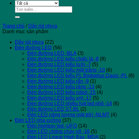
Tìm
kiếm:
Trang chủ
/
Dây rút nhựa
Danh mục sản phẩm
Dây rút nhựa
(22)
Đèn đường LED
(56)
Đèn đường LED -BLA
(3)
Đèn đường LED kiểu chiếc lá -8
(8)
Đèn đường LED kiểu lưới -7
(5)
Đèn đường LED kiểu mặt trăng -10
(6)
Đèn đường LED kiểu PL Bridgelux Daxin -PL
(8)
Đèn đường LED kiểu rắn -9
(1)
Đèn đường LED kiểu răng -13
(4)
Đèn đường LED kiểu robot -15
(4)
Đèn đường LED kiểu vợt -17
(5)
Đèn đường LED nhiều hạt led nhỏ -14
(6)
Đèn đường LED ST-BL
(2)
Đèn LED năng lượng mặt trời -NLMT
(4)
Đèn LED nhà xưởng
(37)
Đèn highbay led -UFO
(14)
Đèn LED chống cháy nổ -16
(5)
Đèn LED Linear High Bay -MDA
(2)