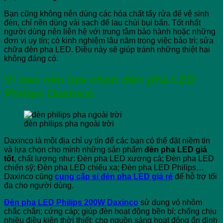
Bạn cũng không nên dùng các hóa chất tẩy rửa để vệ sinh
đèn, chỉ nên dùng vải sạch để lau chùi bụi bẩn. Tốt nhất
người dùng nên liên hệ với trung tâm bảo hành hoặc những
đơn vị uy tín; có kinh nghiệm lâu năm trong việc bảo trì; sửa
chữa đèn pha LED. Điều này sẽ giúp tránh những thiệt hại
không đáng có.
Vì sao nên lựa chọn đèn pha LED
Philips Daxinco
đèn philips pha ngoài trời
Daxinco là một địa chỉ uy tín để các bạn có thể đặt niềm tin
và lựa chọn cho mình những sản phẩm
đèn pha LED giá
tốt
, chất lượng như: Đèn pha LED xương cá; Đèn pha LED
chiến sỹ; Đèn pha LED chiếu xa; Đèn pha LED Philips…
Daxinco cũng
cung cấp sỉ đèn pha LED giá rẻ
để hỗ trợ tối
đa cho người dùng.
Đèn pha LED Philips 200W Daxinco
sử dụng vỏ nhôm
chắc chắn; cứng cáp; giúp đèn hoạt động bền bỉ; chống chịu
nhiều điều kiện thời thiết; cho nguồn sáng hoạt động ổn định