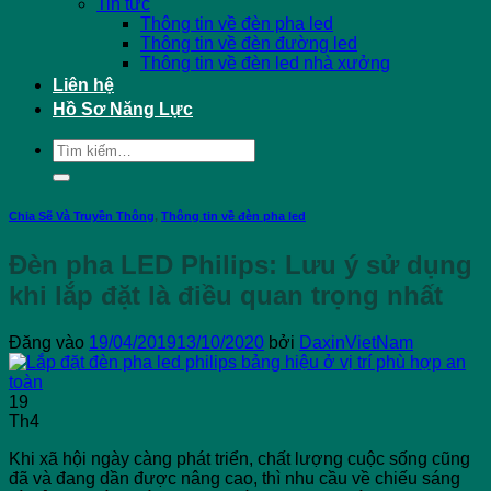
Tin tức
Thông tin về đèn pha led
Thông tin về đèn đường led
Thông tin về đèn led nhà xưởng
Liên hệ
Hồ Sơ Năng Lực
Tìm
kiếm:
Chia Sẽ Và Truyền Thông
,
Thông tin về đèn pha led
Đèn pha LED Philips: Lưu ý sử dụng
khi lắp đặt là điều quan trọng nhất
Đăng vào
19/04/2019
13/10/2020
bởi
DaxinVietNam
19
Th4
Khi xã hội ngày càng phát triển, chất lượng cuộc sống cũng
đã và đang dần được nâng cao, thì nhu cầu về chiếu sáng