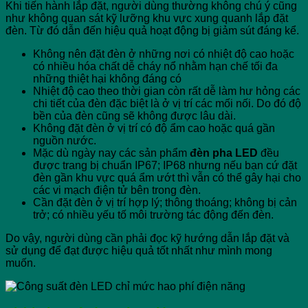
Khi tiến hành lắp đặt, người dùng thường không chú ý cũng
như không quan sát kỹ lưỡng khu vực xung quanh lắp đặt
đèn. Từ đó dẫn đến hiệu quả hoạt động bị giảm sút đáng kể.
Không nên đặt đèn ở những nơi có nhiệt độ cao hoặc
có nhiều hóa chất dễ cháy nổ nhằm hạn chế tối đa
những thiệt hại không đáng có
Nhiệt độ cao theo thời gian còn rất dễ làm hư hỏng các
chi tiết của đèn đặc biệt là ở vị trí các mối nối. Do đó độ
bền của đèn cũng sẽ không được lâu dài.
Không đặt đèn ở vị trí có độ ẩm cao hoặc quá gần
nguồn nước.
Mặc dù ngày nay các sản phẩm
đèn pha LED
đều
được trang bị chuẩn IP67; IP68 nhưng nếu bạn cứ đặt
đèn gần khu vực quá ẩm ướt thì vẫn có thể gây hại cho
các vi mạch điện tử bên trong đèn.
Cần đặt đèn ở vị trí hợp lý; thông thoáng; không bị cản
trở; có nhiều yếu tố môi trường tác động đến đèn.
Do vậy, người dùng cần phải đọc kỹ hướng dẫn lắp đặt và
sử dụng để đạt được hiệu quả tốt nhất như mình mong
muốn.