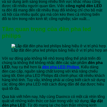
và sử dụng ánh sáng trong nhiều lĩnh vực khác nhau cũng
được rất nhiều người quan tâm. Việc
công nghệ đèn LED
ra đời đã mang đến rất nhiều thay đổi không chỉ cho bộ mặt
xã hội của nhiều quốc gia mà còn kéo theo cả những biến
đổi to lớn trong nền kinh tế; công nghiệp; sản xuất…
Tầm quan trọng của
đèn pha led
philips
Lắp đặt đèn pha led philips bảng hiệu ở vị trí phù hợp a
Với sự đóng góp không hề nhỏ trong tổng thể phát triển đó
chúng ta không thể không nhắc đến các sản phẩm
đèn pha
LED
, hay cụ thể hơn là
đèn pha LED Philips
.
Kiểu dáng
đèn cao cấp, nguồn sáng chất lượng với khả năng chiếu
sáng tốt. Đèn pha LED Philips đã chinh phục rất nhiều khách
hàng khó tính. Tuy vậy, không phải ai cũng biết cách sử dụng
các dòng đèn pha LED một cách đúng đắn để đạt được hiệu
quả tối đa.
Qua bài viết hôm nay, hãy cùng Daxinco có một cái nhìn tổng
quát về những kiến thức cơ bản trong việc sử dụng;
lắp đặt
đèn pha LED
. Từ đó mang lại cho bản thân những kinh