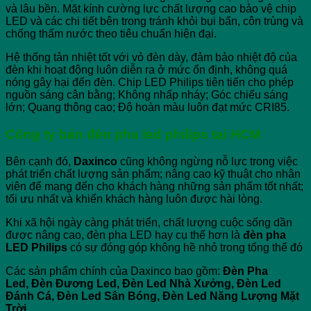
và lâu bền. Mặt kính cường lực chất lượng cao bảo vệ chip
LED và các chi tiết bên trong tránh khỏi bụi bẩn, côn trùng và
chống thấm nước theo tiêu chuẩn hiện đại.
Hệ thống tản nhiệt tốt với vỏ đèn dày, đảm bảo nhiệt độ của
đèn khi hoạt động luôn diễn ra ở mức ổn định, không quá
nóng gây hại đến đèn. Chip LED Philips tiên tiến cho phép
nguồn sáng cân bằng; Không nhấp nháy; Góc chiếu sáng
lớn; Quang thông cao; Độ hoàn màu luôn đạt mức CRI85.
Công ty bán đèn pha led philips tại HCM
Bên cạnh đó,
Daxinco
cũng không ngừng nỗ lực trong việc
phát triển chất lượng sản phẩm; nâng cao kỹ thuật cho nhân
viên để mang đến cho khách hàng những sản phẩm tốt nhất;
tối ưu nhất và khiến khách hàng luôn được hài lòng.
Khi xã hội ngày càng phát triển, chất lượng cuộc sống dần
được nâng cao, đèn pha LED hay cụ thể hơn là
đèn pha
LED Philips
có sự đóng góp không hề nhỏ trong tổng thể đó
Các sản phẩm chính của Daxinco bao gồm:
Đèn Pha
Led, Đèn Đương Led, Đèn Led Nhà Xưởng, Đèn Led
Đánh Cá, Đèn Led Sân Bóng, Đèn Led Năng Lượng Mặt
Trời