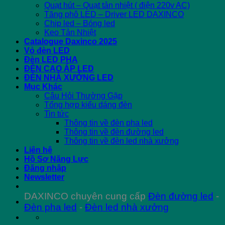
Quạt hút – Quạt tản nhiệt ( điện 220v AC)
Tăng phô LED – Driver LED DAXINCO
Chip led – Bóng led
Keo Tản Nhiệt
Catalogue Daxinco 2025
Vỏ đèn LED
Đèn LED PHA
ĐÈN CAO ÁP LED
ĐÈN NHÀ XƯỞNG LED
Mục Khác
Câu Hỏi Thường Gặp
Tổng hợp kiểu dáng đèn
Tin tức
Thông tin về đèn pha led
Thông tin về đèn đường led
Thông tin về đèn led nhà xưởng
Liên hệ
Hồ Sơ Năng Lực
Đăng nhập
Newsletter
DAXINCO chuyên cung cấp
Đèn đường led
-
Đèn pha led
-
Đèn led nhà xưởng