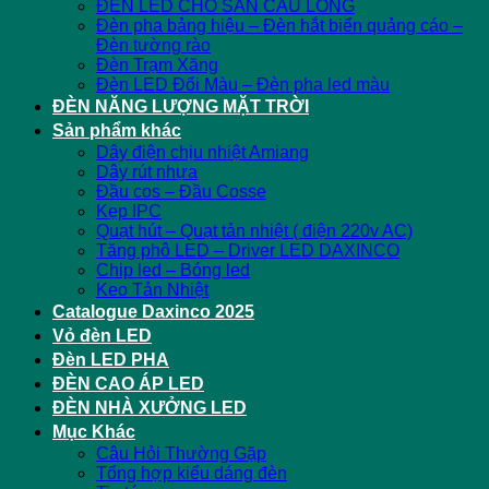
ĐÈN LED CHO SÂN CẦU LÔNG
Đèn pha bảng hiệu – Đèn hắt biển quảng cáo –
Đèn tường rào
Đèn Trạm Xăng
Đèn LED Đổi Màu – Đèn pha led màu
ĐÈN NĂNG LƯỢNG MẶT TRỜI
Sản phẩm khác
Dây điện chịu nhiệt Amiang
Dây rút nhựa
Đầu cos – Đầu Cosse
Kẹp IPC
Quạt hút – Quạt tản nhiệt ( điện 220v AC)
Tăng phô LED – Driver LED DAXINCO
Chip led – Bóng led
Keo Tản Nhiệt
Catalogue Daxinco 2025
Vỏ đèn LED
Đèn LED PHA
ĐÈN CAO ÁP LED
ĐÈN NHÀ XƯỞNG LED
Mục Khác
Câu Hỏi Thường Gặp
Tổng hợp kiểu dáng đèn