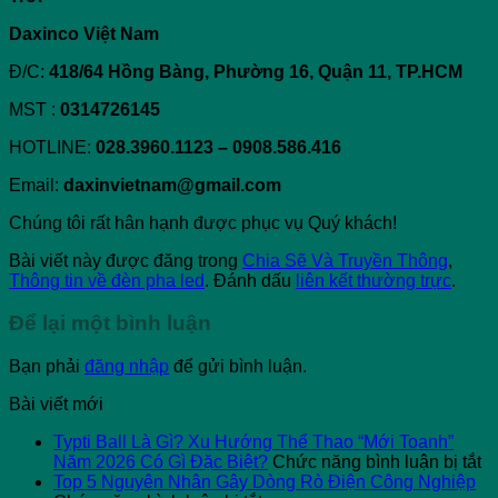
Daxinco Việt Nam
Đ/C:
418/64 Hồng Bàng, Phường 16, Quận 11, TP.HCM
MST :
0314726145
HOTLINE:
028.3960.1123 – 0908.586.416
Email:
daxinvietnam@gmail.com
Chúng tôi rất hân hạnh được phục vụ Quý khách!
Bài viết này được đăng trong
Chia Sẽ Và Truyền Thông
,
Thông tin về đèn pha led
. Đánh dấu
liên kết thường trực
.
Để lại một bình luận
Bạn phải
đăng nhập
để gửi bình luận.
Bài viết mới
Typti Ball Là Gì? Xu Hướng Thể Thao “Mới Toanh”
ở
Năm 2026 Có Gì Đặc Biệt?
Chức năng bình luận bị tắt
Ty
Top 5 Nguyên Nhân Gây Dòng Rò Điện Công Nghiệp