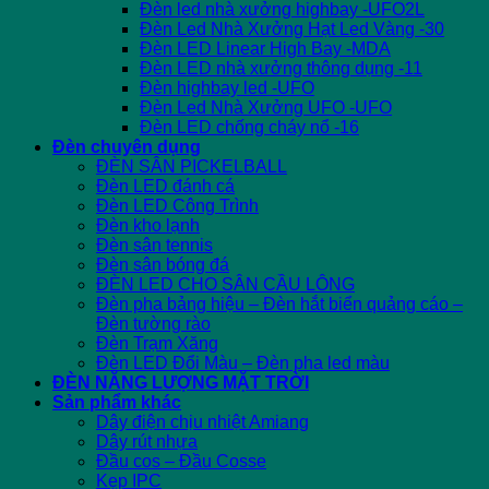
Đèn led nhà xưởng highbay -UFO2L
Đèn Led Nhà Xưởng Hạt Led Vàng -30
Đèn LED Linear High Bay -MDA
Đèn LED nhà xưởng thông dụng -11
Đèn highbay led -UFO
Đèn Led Nhà Xưởng UFO -UFO
Đèn LED chống cháy nổ -16
Đèn chuyên dụng
ĐÈN SÂN PICKELBALL
Đèn LED đánh cá
Đèn LED Công Trình
Đèn kho lạnh
Đèn sân tennis
Đèn sân bóng đá
ĐÈN LED CHO SÂN CẦU LÔNG
Đèn pha bảng hiệu – Đèn hắt biển quảng cáo –
Đèn tường rào
Đèn Trạm Xăng
Đèn LED Đổi Màu – Đèn pha led màu
ĐÈN NĂNG LƯỢNG MẶT TRỜI
Sản phẩm khác
Dây điện chịu nhiệt Amiang
Dây rút nhựa
Đầu cos – Đầu Cosse
Kẹp IPC