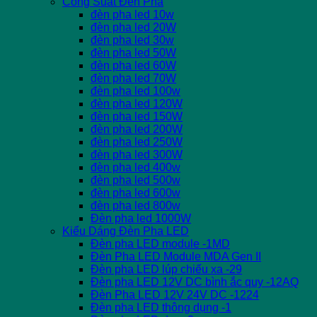
Công Suất Đèn Pha
đèn pha led 10w
đèn pha led 20W
đèn pha led 30w
đèn pha led 50W
đèn pha led 60W
đèn pha led 70W
đèn pha led 100w
đèn pha led 120W
đèn pha led 150W
đèn pha led 200W
đèn pha led 250W
đèn pha led 300W
đèn pha led 400w
đèn pha led 500w
đèn pha led 600w
đèn pha led 800w
Đèn pha led 1000W
Kiểu Dáng Đèn Pha LED
Đèn pha LED module -1MD
Đèn Pha LED Module MDA Gen II
Đèn pha LED lúp chiếu xa -29
Đèn pha LED 12V DC bình ắc quy -12AQ
Đèn Pha LED 12V 24V DC -1224
Đèn pha LED thông dụng -1