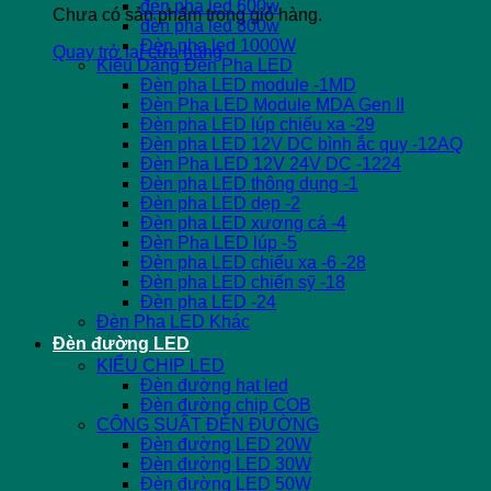
đèn pha led 600w
Chưa có sản phẩm trong giỏ hàng.
đèn pha led 800w
Đèn pha led 1000W
Quay trở lại cửa hàng
Kiểu Dáng Đèn Pha LED
Đèn pha LED module -1MD
Đèn Pha LED Module MDA Gen II
Đèn pha LED lúp chiếu xa -29
Đèn pha LED 12V DC bình ắc quy -12AQ
Đèn Pha LED 12V 24V DC -1224
Đèn pha LED thông dụng -1
Đèn pha LED dẹp -2
Đèn pha LED xương cá -4
Đèn Pha LED lúp -5
Đèn pha LED chiếu xa -6 -28
Đèn pha LED chiến sỹ -18
Đèn pha LED -24
Đèn Pha LED Khác
Đèn đường LED
KIỂU CHIP LED
Đèn đường hạt led
Đèn đường chip COB
CÔNG SUẤT ĐÈN ĐƯỜNG
Đèn đường LED 20W
Đèn đường LED 30W
Đèn đường LED 50W