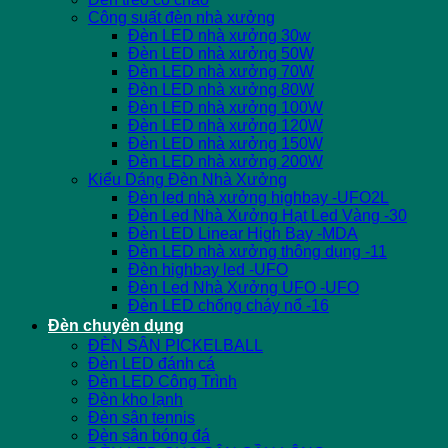
Công suất đèn nhà xưởng
Đèn LED nhà xưởng 30w
Đèn LED nhà xưởng 50W
Đèn LED nhà xưởng 70W
Đèn LED nhà xưởng 80W
Đèn LED nhà xưởng 100W
Đèn LED nhà xưởng 120W
Đèn LED nhà xưởng 150W
Đèn LED nhà xưởng 200W
Kiểu Dáng Đèn Nhà Xưởng
Đèn led nhà xưởng highbay -UFO2L
Đèn Led Nhà Xưởng Hạt Led Vàng -30
Đèn LED Linear High Bay -MDA
Đèn LED nhà xưởng thông dụng -11
Đèn highbay led -UFO
Đèn Led Nhà Xưởng UFO -UFO
Đèn LED chống cháy nổ -16
Đèn chuyên dụng
ĐÈN SÂN PICKELBALL
Đèn LED đánh cá
Đèn LED Công Trình
Đèn kho lạnh
Đèn sân tennis
Đèn sân bóng đá