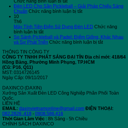
ở
Ba
Chức năng bình luận bị tắt
Top
L
Đèn LED Cho Sân Pickleball – Giải Pháp Chiếu Sáng
5
ở
G
Chuẩn
Chức năng bình luận bị tắt
Nguyên
Đèn
X
10
Nhân
LED
H
Th6
Gây
Cho
T
Máy Tính Tiền Điện Sử Dụng Đèn LED
Chức năng
ở
Dòng
Sân
T
bình luận bị tắt
Máy
Rò
Pickleball
“
So Sánh Pickleball và Padel: Điểm Giống, Khác Nhau
Tính
Điện
–
ở
T
và Sự Phát Triển
Chức năng bình luận bị tắt
Tiền
Công
Giải
So
N
THÔNG TIN CÔNG TY
Điện
Nghiệp
Pháp
Sánh
2
CÔNG TY TNHH PHÁT SÁNG ĐẠI TÍN
Địa chỉ mới: 418/64
Sử
Chiếu
Pickleball
C
Hồng Bàng, Phường Minh Phụng, TP.HCM
Dụng
Sáng
và
Gì
(Cũ: P16, Q11)
Đèn
Chuẩn
Padel:
Đ
MST: 0314726145
LED
Điểm
Bi
Ngày Cấp: 09/11/2017
Giống,
Khác
DAXINCO (DAXIN)
Nhau
Xưởng Sản Xuất Đèn LED Công Nghiệp Phân Phối Toàn
và
Quốc.
Sự
LIÊN HỆ
Phát
EMAIL:
daxinvietnamonline@gmail.com
ĐIỆN THOẠI:
Triển
082.2826 .418
-
0908.586.416
Thời Gian Làm Việc
: 8h Sáng - 5h Chiều
CHÍNH SÁCH DAXINCO