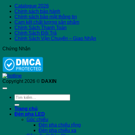
Catalogue 2026
Chính sách bảo hành
Chính sách bảo mật thông tin
Cam kết chất lượng sản phẩm
Chính Sách Thanh Toán
Chính Sách Đổi Trả
Chính Sách Vận Chuyển – Giao Nhận
Chứng Nhận
Copyright 2026 ©
DAXIN
Tìm
kiếm:
Trang chủ
Đèn pha LED
Góc chiếu
Đèn pha chiếu rộng
Đèn pha chiếu xa