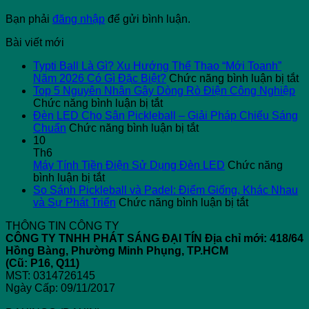
Bạn phải
đăng nhập
để gửi bình luận.
Bài viết mới
Typti Ball Là Gì? Xu Hướng Thể Thao “Mới Toanh”
ở
Năm 2026 Có Gì Đặc Biệt?
Chức năng bình luận bị tắt
Ty
Top 5 Nguyên Nhân Gây Dòng Rò Điện Công Nghiệp
ở
Ba
Chức năng bình luận bị tắt
Top
L
Đèn LED Cho Sân Pickleball – Giải Pháp Chiếu Sáng
5
ở
G
Chuẩn
Chức năng bình luận bị tắt
Nguyên
Đèn
X
10
Nhân
LED
H
Th6
Gây
Cho
T
Máy Tính Tiền Điện Sử Dụng Đèn LED
Chức năng
ở
Dòng
Sân
T
bình luận bị tắt
Máy
Rò
Pickleball
“
So Sánh Pickleball và Padel: Điểm Giống, Khác Nhau
Tính
Điện
–
ở
T
và Sự Phát Triển
Chức năng bình luận bị tắt
Tiền
Công
Giải
So
N
THÔNG TIN CÔNG TY
Điện
Nghiệp
Pháp
Sánh
2
CÔNG TY TNHH PHÁT SÁNG ĐẠI TÍN
Địa chỉ mới: 418/64
Sử
Chiếu
Pickleball
C
Hồng Bàng, Phường Minh Phụng, TP.HCM
Dụng
Sáng
và
Gì
(Cũ: P16, Q11)
Đèn
Chuẩn
Padel:
Đ
MST: 0314726145
LED
Điểm
Bi
Ngày Cấp: 09/11/2017
Giống,
Khác