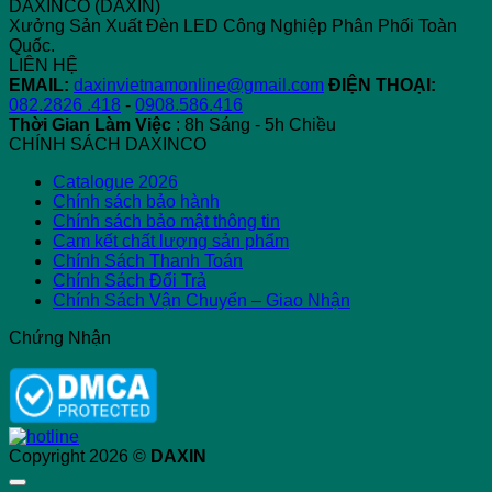
DAXINCO (DAXIN)
Nhau
Xưởng Sản Xuất Đèn LED Công Nghiệp Phân Phối Toàn
và
Quốc.
Sự
LIÊN HỆ
Phát
EMAIL:
daxinvietnamonline@gmail.com
ĐIỆN THOẠI:
Triển
082.2826 .418
-
0908.586.416
Thời Gian Làm Việc
: 8h Sáng - 5h Chiều
CHÍNH SÁCH DAXINCO
Catalogue 2026
Chính sách bảo hành
Chính sách bảo mật thông tin
Cam kết chất lượng sản phẩm
Chính Sách Thanh Toán
Chính Sách Đổi Trả
Chính Sách Vận Chuyển – Giao Nhận
Chứng Nhận
Copyright 2026 ©
DAXIN