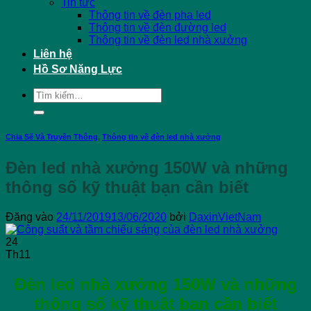
Tin tức
Thông tin về đèn pha led
Thông tin về đèn đường led
Thông tin về đèn led nhà xưởng
Liên hệ
Hồ Sơ Năng Lực
Tìm
kiếm:
Chia Sẽ Và Truyền Thông
,
Thông tin về đèn led nhà xưởng
Đèn led nhà xưởng 150W và những
thông số kỹ thuật bạn cần biết
Đăng vào
24/11/2019
13/06/2020
bởi
DaxinVietNam
24
Th11
Đèn led nhà xưởng 150W và những
thông số kỹ thuật bạn cần biết