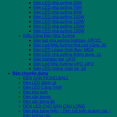
Đèn LED nhà xưởng 50W
Đèn LED nhà xưởng 70W
Đèn LED nhà xưởng 80W
Đèn LED nhà xưởng 100W
Đèn LED nhà xưởng 120W
Đèn LED nhà xưởng 150W
Đèn LED nhà xưởng 200W
Kiểu Dáng Đèn Nhà Xưởng
Đèn led nhà xưởng highbay -UFO2L
Đèn Led Nhà Xưởng Hạt Led Vàng -30
Đèn LED Linear High Bay -MDA
Đèn LED nhà xưởng thông dụng -11
Đèn highbay led -UFO
Đèn Led Nhà Xưởng UFO -UFO
Đèn LED chống cháy nổ -16
Đèn chuyên dụng
ĐÈN SÂN PICKELBALL
Đèn LED đánh cá
Đèn LED Công Trình
Đèn kho lạnh
Đèn sân tennis
Đèn sân bóng đá
ĐÈN LED CHO SÂN CẦU LÔNG
Đèn pha bảng hiệu – Đèn hắt biển quảng cáo –
Đèn tường rào