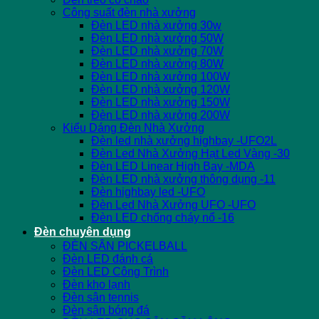
Công suất đèn nhà xưởng
Đèn LED nhà xưởng 30w
Đèn LED nhà xưởng 50W
Đèn LED nhà xưởng 70W
Đèn LED nhà xưởng 80W
Đèn LED nhà xưởng 100W
Đèn LED nhà xưởng 120W
Đèn LED nhà xưởng 150W
Đèn LED nhà xưởng 200W
Kiểu Dáng Đèn Nhà Xưởng
Đèn led nhà xưởng highbay -UFO2L
Đèn Led Nhà Xưởng Hạt Led Vàng -30
Đèn LED Linear High Bay -MDA
Đèn LED nhà xưởng thông dụng -11
Đèn highbay led -UFO
Đèn Led Nhà Xưởng UFO -UFO
Đèn LED chống cháy nổ -16
Đèn chuyên dụng
ĐÈN SÂN PICKELBALL
Đèn LED đánh cá
Đèn LED Công Trình
Đèn kho lạnh
Đèn sân tennis
Đèn sân bóng đá