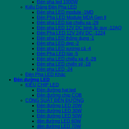
Đèn pha led 1000W
Kiểu Dáng Đèn Pha LED
Đèn pha LED module -1MD
Đèn Pha LED Module MDA Gen II
Đèn pha LED lúp chiếu xa -29
Đèn pha LED 12V DC bình ắc quy -12AQ
Đèn Pha LED 12V 24V DC -1224
Đèn pha LED thông dụng -1
Đèn pha LED dẹp -2
Đèn pha LED xương cá -4
Đèn Pha LED lúp -5
Đèn pha LED chiếu xa -6 -28
Đèn pha LED chiến sỹ -18
Đèn pha LED -24
Đèn Pha LED Khác
Đèn đường LED
KIỂU CHIP LED
Đèn đường hạt led
Đèn đường chip COB
CÔNG SUẤT ĐÈN ĐƯỜNG
Đèn đường LED 20W
Đèn đường LED 30W
Đèn đường LED 50W
đèn đường LED 60W
đèn đường LED 70W