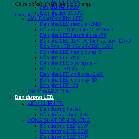
đèn pha led 600w
Chưa có sản phẩm trong giỏ hàng.
đèn pha led 800w
Đèn pha led 1000W
Quay trở lại cửa hàng
Kiểu Dáng Đèn Pha LED
Đèn pha LED module -1MD
Đèn Pha LED Module MDA Gen II
Đèn pha LED lúp chiếu xa -29
Đèn pha LED 12V DC bình ắc quy -12AQ
Đèn Pha LED 12V 24V DC -1224
Đèn pha LED thông dụng -1
Đèn pha LED dẹp -2
Đèn pha LED xương cá -4
Đèn Pha LED lúp -5
Đèn pha LED chiếu xa -6 -28
Đèn pha LED chiến sỹ -18
Đèn pha LED -24
Đèn Pha LED Khác
Đèn đường LED
KIỂU CHIP LED
Đèn đường hạt led
Đèn đường chip COB
CÔNG SUẤT ĐÈN ĐƯỜNG
Đèn đường LED 20W
Đèn đường LED 30W
Đèn đường LED 50W