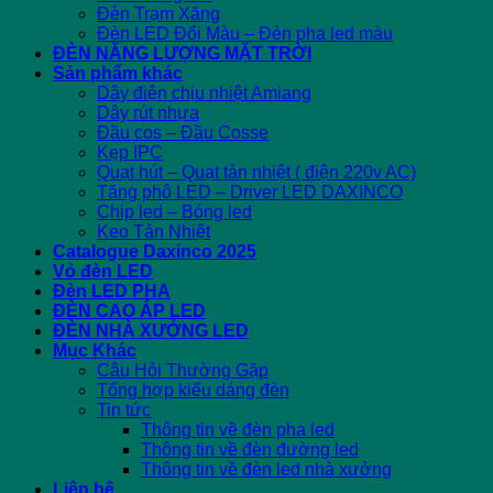
Đèn Trạm Xăng
Đèn LED Đổi Màu – Đèn pha led màu
ĐÈN NĂNG LƯỢNG MẶT TRỜI
Sản phẩm khác
Dây điện chịu nhiệt Amiang
Dây rút nhựa
Đầu cos – Đầu Cosse
Kẹp IPC
Quạt hút – Quạt tản nhiệt ( điện 220v AC)
Tăng phô LED – Driver LED DAXINCO
Chip led – Bóng led
Keo Tản Nhiệt
Catalogue Daxinco 2025
Vỏ đèn LED
Đèn LED PHA
ĐÈN CAO ÁP LED
ĐÈN NHÀ XƯỞNG LED
Mục Khác
Câu Hỏi Thường Gặp
Tổng hợp kiểu dáng đèn
Tin tức
Thông tin về đèn pha led
Thông tin về đèn đường led
Thông tin về đèn led nhà xưởng
Liên hệ