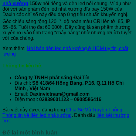
nhà xưởng
150w
nói riêng và đèn led nói chung. Ví dụ như
đối với sản phẩm đèn led nhà xưởng đĩa bay 150W của
Daxin các chỉ số này đều đáp ứng tiêu chuẩn khuyến nghị.
Góc chiếu sáng rộng 120︒, độ hoàn màu CRI lên tới 85, IP
65~66. Tuổi thọ đạt 60.000h. Đây cũng là sản phẩm thường
xuyên rơi vào tình trạng “cháy hàng” nhờ những lợi ích tuyệt
vời của chúng.
Xem thêm:
Nơi bán đèn led nhà xưởng ở HCM uy tín, chất
lượng
Thông tin liên hệ:
Công ty TNHH phát sáng Đại Tín
Địa chỉ:
Số 418/64 Hồng Bàng, P.16, Q.11 Hồ Chí
Minh , Việt Nam
Email:
Daxinvietnam@gmail.com
Điện thoại:
02839601123 – 0908586416
Bài viết này được đăng trong
Chia Sẽ Và Truyền Thông
,
Thông tin về đèn led nhà xưởng
. Đánh dấu
liên kết thường
trực
.
Để lại một bình luận