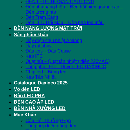
ĐÈN LED CHO SÂN CẦU LÔNG
Đèn pha bảng hiệu – Đèn hắt biển quảng cáo –
Đèn tường rào
Đèn Trạm Xăng
Đèn LED Đổi Màu – Đèn pha led màu
ĐÈN NĂNG LƯỢNG MẶT TRỜI
Sản phẩm khác
Dây điện chịu nhiệt Amiang
Dây rút nhựa
Đầu cos – Đầu Cosse
Kẹp IPC
Quạt hút – Quạt tản nhiệt ( điện 220v AC)
Tăng phô LED – Driver LED DAXINCO
Chip led – Bóng led
Keo Tản Nhiệt
Catalogue Daxinco 2025
Vỏ đèn LED
Đèn LED PHA
ĐÈN CAO ÁP LED
ĐÈN NHÀ XƯỞNG LED
Mục Khác
Câu Hỏi Thường Gặp
Tổng hợp kiểu dáng đèn