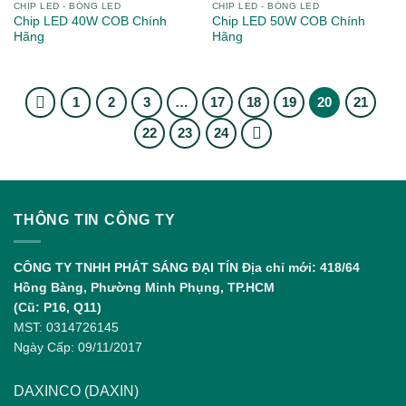
CHIP LED - BÓNG LED
CHIP LED - BÓNG LED
Chip LED 40W COB Chính
Chip LED 50W COB Chính
Hãng
Hãng
1
2
3
…
17
18
19
20
21
22
23
24
THÔNG TIN CÔNG TY
CÔNG TY TNHH PHÁT SÁNG ĐẠI TÍN
Địa chỉ mới: 418/64
Hồng Bàng, Phường Minh Phụng, TP.HCM
(Cũ: P16, Q11)
MST: 0314726145
Ngày Cấp: 09/11/2017
DAXINCO (DAXIN)