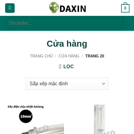
Bỏ
0
qua
nội
Tìm
dung
kiếm:
Cửa hàng
TRANG CHỦ
/
CỬA HÀNG
/
TRANG 20
LỌC