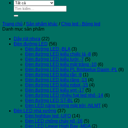
Tìm
kiếm:
Trang chủ
/
Sản phẩm khác
/
Chip led - Bóng led
Danh mục sản phẩm
Dây rút nhựa
(22)
Đèn đường LED
(56)
Đèn đường LED -BLA
(3)
Đèn đường LED kiểu chiếc lá -8
(8)
Đèn đường LED kiểu lưới -7
(5)
Đèn đường LED kiểu mặt trăng -10
(6)
Đèn đường LED kiểu PL Bridgelux Daxin -PL
(8)
Đèn đường LED kiểu rắn -9
(1)
Đèn đường LED kiểu răng -13
(4)
Đèn đường LED kiểu robot -15
(4)
Đèn đường LED kiểu vợt -17
(5)
Đèn đường LED nhiều hạt led nhỏ -14
(6)
Đèn đường LED ST-BL
(2)
Đèn LED năng lượng mặt trời -NLMT
(4)
Đèn LED nhà xưởng
(37)
Đèn highbay led -UFO
(14)
Đèn LED chống cháy nổ -16
(5)
Đèn LED Linear High Bay -MDA
(2)