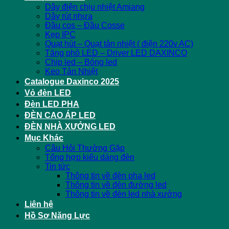
Dây điện chịu nhiệt Amiang
Dây rút nhựa
Đầu cos – Đầu Cosse
Kẹp IPC
Quạt hút – Quạt tản nhiệt ( điện 220v AC)
Tăng phô LED – Driver LED DAXINCO
Chip led – Bóng led
Keo Tản Nhiệt
Catalogue Daxinco 2025
Vỏ đèn LED
Đèn LED PHA
ĐÈN CAO ÁP LED
ĐÈN NHÀ XƯỞNG LED
Mục Khác
Câu Hỏi Thường Gặp
Tổng hợp kiểu dáng đèn
Tin tức
Thông tin về đèn pha led
Thông tin về đèn đường led
Thông tin về đèn led nhà xưởng
Liên hệ
Hồ Sơ Năng Lực