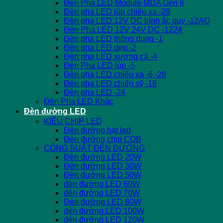
Đèn Pha LED Module MDA Gen II
Đèn pha LED lúp chiếu xa -29
Đèn pha LED 12V DC bình ắc quy -12AQ
Đèn Pha LED 12V 24V DC -1224
Đèn pha LED thông dụng -1
Đèn pha LED dẹp -2
Đèn pha LED xương cá -4
Đèn Pha LED lúp -5
Đèn pha LED chiếu xa -6 -28
Đèn pha LED chiến sỹ -18
Đèn pha LED -24
Đèn Pha LED Khác
Đèn đường LED
KIỂU CHIP LED
Đèn đường hạt led
Đèn đường chip COB
CÔNG SUẤT ĐÈN ĐƯỜNG
Đèn đường LED 20W
Đèn đường LED 30W
Đèn đường LED 50W
đèn đường LED 60W
đèn đường LED 70W
Đèn đường LED 80W
đèn đường LED 100W
đèn đường LED 120W