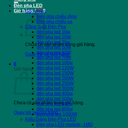
Đèn pha LED
Giỏ hàng /
0
₫
0
Góc chiếu
Đèn pha chiếu rộng
Đèn pha chiếu xa
Công Suất Đèn Pha
đèn pha led 10w
đèn pha led 20W
đèn pha led 30w
Chưa có sản phẩm trong giỏ hàng.
đèn pha led 50W
đèn pha led 60W
Quay trở lại cửa hàng
đèn pha led 70W
đèn pha led 100w
0
đèn pha led 120W
Giỏ hàng
đèn pha led 150W
đèn pha led 200W
đèn pha led 250W
đèn pha led 300W
đèn pha led 400w
đèn pha led 500w
Chưa có sản phẩm trong giỏ hàng.
đèn pha led 600w
đèn pha led 800w
Quay trở lại cửa hàng
Đèn pha led 1000W
Kiểu Dáng Đèn Pha LED
Đèn pha LED module -1MD