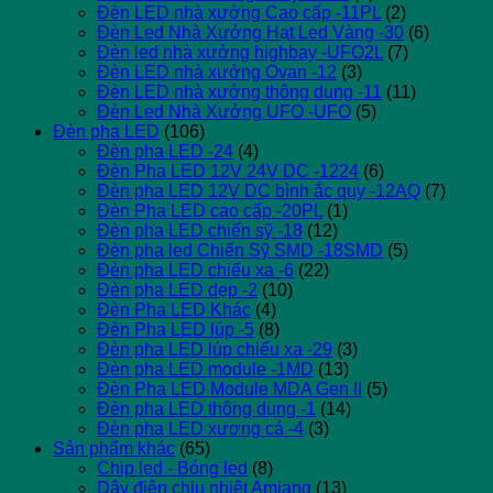
Đèn LED nhà xưởng Cao cấp -11PL
(2)
Đèn Led Nhà Xưởng Hạt Led Vàng -30
(6)
Đèn led nhà xưởng highbay -UFO2L
(7)
Đèn LED nhà xưởng Ovan -12
(3)
Đèn LED nhà xưởng thông dụng -11
(11)
Đèn Led Nhà Xưởng UFO -UFO
(5)
Đèn pha LED
(106)
Đèn pha LED -24
(4)
Đèn Pha LED 12V 24V DC -1224
(6)
Đèn pha LED 12V DC bình ắc quy -12AQ
(7)
Đèn Pha LED cao cấp -20PL
(1)
Đèn pha LED chiến sỹ -18
(12)
Đèn pha led Chiến Sỹ SMD -18SMD
(5)
Đèn pha LED chiếu xa -6
(22)
Đèn pha LED dẹp -2
(10)
Đèn Pha LED Khác
(4)
Đèn Pha LED lúp -5
(8)
Đèn pha LED lúp chiếu xa -29
(3)
Đèn pha LED module -1MD
(13)
Đèn Pha LED Module MDA Gen II
(5)
Đèn pha LED thông dụng -1
(14)
Đèn pha LED xương cá -4
(3)
Sản phẩm khác
(65)
Chip led - Bóng led
(8)
Dây điện chịu nhiệt Amiang
(13)