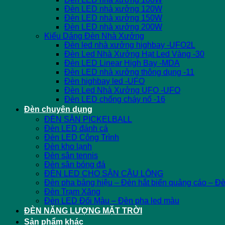
Đèn LED nhà xưởng 120W
Đèn LED nhà xưởng 150W
Đèn LED nhà xưởng 200W
Kiểu Dáng Đèn Nhà Xưởng
Đèn led nhà xưởng highbay -UFO2L
Đèn Led Nhà Xưởng Hạt Led Vàng -30
Đèn LED Linear High Bay -MDA
Đèn LED nhà xưởng thông dụng -11
Đèn highbay led -UFO
Đèn Led Nhà Xưởng UFO -UFO
Đèn LED chống cháy nổ -16
Đèn chuyên dụng
ĐÈN SÂN PICKELBALL
Đèn LED đánh cá
Đèn LED Công Trình
Đèn kho lạnh
Đèn sân tennis
Đèn sân bóng đá
ĐÈN LED CHO SÂN CẦU LÔNG
Đèn pha bảng hiệu – Đèn hắt biển quảng cáo – Đ
Đèn Trạm Xăng
Đèn LED Đổi Màu – Đèn pha led màu
ĐÈN NĂNG LƯỢNG MẶT TRỜI
Sản phẩm khác