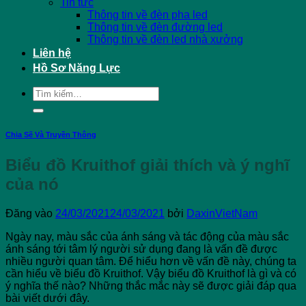
Tin tức
Thông tin về đèn pha led
Thông tin về đèn đường led
Thông tin về đèn led nhà xưởng
Liên hệ
Hồ Sơ Năng Lực
Tìm
kiếm:
Chia Sẽ Và Truyền Thông
Biểu đồ Kruithof giải thích và ý nghĩ
của nó
Đăng vào
24/03/2021
24/03/2021
bởi
DaxinVietNam
Ngày nay, màu sắc của ánh sáng và tác động của màu sắc
ánh sáng tới tâm lý người sử dụng đang là vấn đề được
nhiều người quan tâm. Để hiểu hơn về vấn đề này, chúng ta
cần hiểu về biểu đồ Kruithof. Vậy biểu đồ Kruithof là gì và có
ý nghĩa thế nào? Những thắc mắc này sẽ được giải đáp qua
bài viết dưới đây.