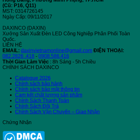
Dụng
Sáng
và
Gì
(Cũ: P16, Q11)
Đèn
Chuẩn
Padel:
Đ
MST: 0314726145
LED
Điểm
Bi
Ngày Cấp: 09/11/2017
Giống,
Khác
DAXINCO (DAXIN)
Nhau
Xưởng Sản Xuất Đèn LED Công Nghiệp Phân Phối Toàn
và
Quốc.
Sự
LIÊN HỆ
Phát
EMAIL:
daxinvietnamonline@gmail.com
ĐIỆN THOẠI:
Triển
082.2826 .418
-
0908.586.416
Thời Gian Làm Việc
: 8h Sáng - 5h Chiều
CHÍNH SÁCH DAXINCO
Catalogue 2026
Chính sách bảo hành
Chính sách bảo mật thông tin
Cam kết chất lượng sản phẩm
Chính Sách Thanh Toán
Chính Sách Đổi Trả
Chính Sách Vận Chuyển – Giao Nhận
Chứng Nhận