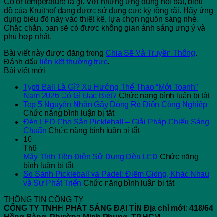
Color temperature là gì. Với những ứng dụng nổi bật, biểu
đồ của Kruithof đang được sử dụng cực kỳ rộng rãi. Hãy ứng
dụng biểu đồ này vào thiết kế, lựa chọn nguồn sáng nhé.
Chắc chắn, bạn sẽ có được không gian ánh sáng ưng ý và
phù hợp nhất.
Bài viết này được đăng trong
Chia Sẽ Và Truyền Thông
.
Đánh dấu
liên kết thường trực
.
Bài viết mới
Typti Ball Là Gì? Xu Hướng Thể Thao “Mới Toanh”
ở
Năm 2026 Có Gì Đặc Biệt?
Chức năng bình luận bị tắt
Ty
Top 5 Nguyên Nhân Gây Dòng Rò Điện Công Nghiệp
ở
Ba
Chức năng bình luận bị tắt
Top
L
Đèn LED Cho Sân Pickleball – Giải Pháp Chiếu Sáng
5
ở
G
Chuẩn
Chức năng bình luận bị tắt
Nguyên
Đèn
X
10
Nhân
LED
H
Th6
Gây
Cho
T
Máy Tính Tiền Điện Sử Dụng Đèn LED
Chức năng
ở
Dòng
Sân
T
bình luận bị tắt
Máy
Rò
Pickleball
“
So Sánh Pickleball và Padel: Điểm Giống, Khác Nhau
Tính
Điện
–
ở
T
và Sự Phát Triển
Chức năng bình luận bị tắt
Tiền
Công
Giải
So
N
THÔNG TIN CÔNG TY
Điện
Nghiệp
Pháp
Sánh
2
CÔNG TY TNHH PHÁT SÁNG ĐẠI TÍN
Địa chỉ mới: 418/64
Sử
Chiếu
Pickleball
C
Hồng Bàng, Phường Minh Phụng, TP.HCM