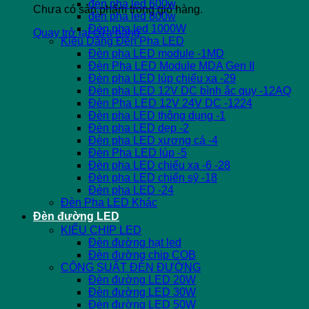
đèn pha led 600w
Chưa có sản phẩm trong giỏ hàng.
đèn pha led 800w
Đèn pha led 1000W
Quay trở lại cửa hàng
Kiểu Dáng Đèn Pha LED
Đèn pha LED module -1MD
Đèn Pha LED Module MDA Gen II
Đèn pha LED lúp chiếu xa -29
Đèn pha LED 12V DC bình ắc quy -12AQ
Đèn Pha LED 12V 24V DC -1224
Đèn pha LED thông dụng -1
Đèn pha LED dẹp -2
Đèn pha LED xương cá -4
Đèn Pha LED lúp -5
Đèn pha LED chiếu xa -6 -28
Đèn pha LED chiến sỹ -18
Đèn pha LED -24
Đèn Pha LED Khác
Đèn đường LED
KIỂU CHIP LED
Đèn đường hạt led
Đèn đường chip COB
CÔNG SUẤT ĐÈN ĐƯỜNG
Đèn đường LED 20W
Đèn đường LED 30W
Đèn đường LED 50W