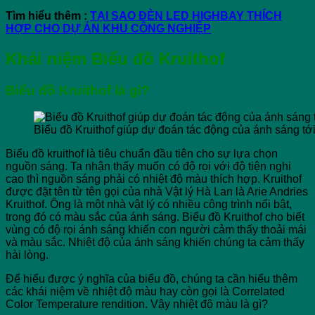
Tìm hiểu thêm :
TẠI SAO ĐÈN LED HIGHBAY THÍCH
HỢP CHO DỰ ÁN KHU CÔNG NGHIỆP
Khái niệm Biểu đồ Kruithof
Biểu đồ Kruithof là gì?
Biểu đồ Kruithof giúp dự đoán tác động của ánh sáng tớ
Biểu đồ kruithof là tiêu chuẩn đầu tiên cho sự lựa chọn
nguồn sáng. Ta nhận thấy muốn có độ rọi với độ tiện nghi
cao thì nguồn sáng phải có nhiệt độ màu thích hợp. Kruithof
được đặt tên từ tên gọi của nhà Vật lý Hà Lan là Arie Andries
Kruithof. Ông là một nhà vật lý có nhiều công trình nổi bật,
trong đó có màu sắc của ánh sáng. Biểu đồ Kruithof cho biết
vùng có độ rọi ánh sáng khiến con người cảm thấy thoải mái
và màu sắc. Nhiệt độ của ánh sáng khiến chúng ta cảm thấy
hài lòng.
Để hiểu được ý nghĩa của biểu đồ, chúng ta cần hiểu thêm
các khái niệm về nhiệt độ màu hay còn gọi là Correlated
Color Temperature rendition. Vậy nhiệt độ màu là gì?