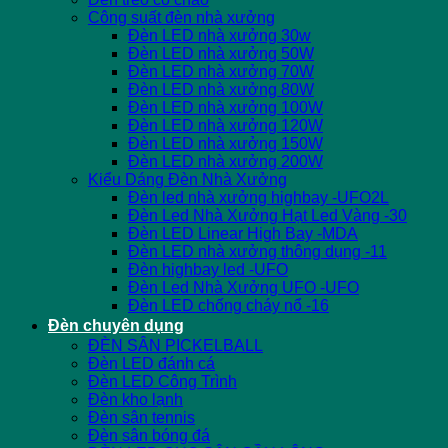
Công suất đèn nhà xưởng
Đèn LED nhà xưởng 30w
Đèn LED nhà xưởng 50W
Đèn LED nhà xưởng 70W
Đèn LED nhà xưởng 80W
Đèn LED nhà xưởng 100W
Đèn LED nhà xưởng 120W
Đèn LED nhà xưởng 150W
Đèn LED nhà xưởng 200W
Kiểu Dáng Đèn Nhà Xưởng
Đèn led nhà xưởng highbay -UFO2L
Đèn Led Nhà Xưởng Hạt Led Vàng -30
Đèn LED Linear High Bay -MDA
Đèn LED nhà xưởng thông dụng -11
Đèn highbay led -UFO
Đèn Led Nhà Xưởng UFO -UFO
Đèn LED chống cháy nổ -16
Đèn chuyên dụng
ĐÈN SÂN PICKELBALL
Đèn LED đánh cá
Đèn LED Công Trình
Đèn kho lạnh
Đèn sân tennis
Đèn sân bóng đá