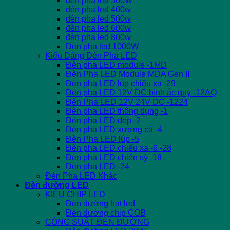
đèn pha led 300W
đèn pha led 400w
đèn pha led 500w
đèn pha led 600w
đèn pha led 800w
Đèn pha led 1000W
Kiểu Dáng Đèn Pha LED
Đèn pha LED module -1MD
Đèn Pha LED Module MDA Gen II
Đèn pha LED lúp chiếu xa -29
Đèn pha LED 12V DC bình ắc quy -12AQ
Đèn Pha LED 12V 24V DC -1224
Đèn pha LED thông dụng -1
Đèn pha LED dẹp -2
Đèn pha LED xương cá -4
Đèn Pha LED lúp -5
Đèn pha LED chiếu xa -6 -28
Đèn pha LED chiến sỹ -18
Đèn pha LED -24
Đèn Pha LED Khác
Đèn đường LED
KIỂU CHIP LED
Đèn đường hạt led
Đèn đường chip COB
CÔNG SUẤT ĐÈN ĐƯỜNG