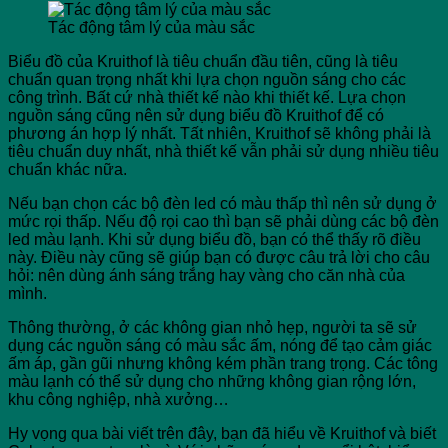
Tác động tâm lý của màu sắc
Biểu đồ của Kruithof là tiêu chuẩn đầu tiên, cũng là tiêu
chuẩn quan trọng nhất khi lựa chọn nguồn sáng cho các
công trình. Bất cứ nhà thiết kế nào khi thiết kế. Lựa chọn
nguồn sáng cũng nên sử dụng biểu đồ Kruithof để có
phương án hợp lý nhất. Tất nhiên, Kruithof sẽ không phải là
tiêu chuẩn duy nhất, nhà thiết kế vẫn phải sử dụng nhiều tiêu
chuẩn khác nữa.
Nếu bạn chọn các bộ đèn led có màu thấp thì nên sử dụng ở
mức rọi thấp. Nếu độ rọi cao thì bạn sẽ phải dùng các bộ đèn
led màu lạnh. Khi sử dụng biểu đồ, bạn có thể thấy rõ điều
này. Điều này cũng sẽ giúp bạn có được câu trả lời cho câu
hỏi: nên dùng ánh sáng trắng hay vàng cho căn nhà của
mình.
Thông thường, ở các không gian nhỏ hẹp, người ta sẽ sử
dụng các nguồn sáng có màu sắc ấm, nóng để tạo cảm giác
ấm áp, gần gũi nhưng không kém phần trang trọng. Các tông
màu lạnh có thể sử dụng cho những không gian rộng lớn,
khu công nghiệp, nhà xưởng…
Hy vọng qua bài viết trên đây, bạn đã hiểu về Kruithof và biết