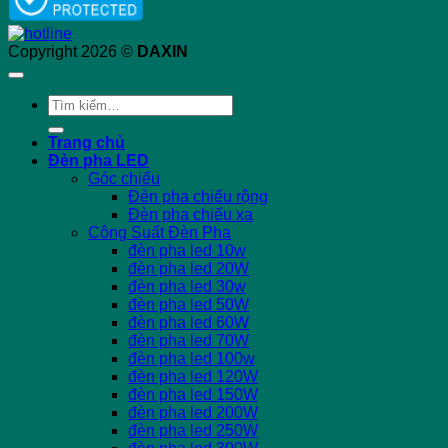
Copyright 2026 ©
DAXIN
Tìm
kiếm:
Trang chủ
Đèn pha LED
Góc chiếu
Đèn pha chiếu rộng
Đèn pha chiếu xa
Công Suất Đèn Pha
đèn pha led 10w
đèn pha led 20W
đèn pha led 30w
đèn pha led 50W
đèn pha led 60W
đèn pha led 70W
đèn pha led 100w
đèn pha led 120W
đèn pha led 150W
đèn pha led 200W
đèn pha led 250W