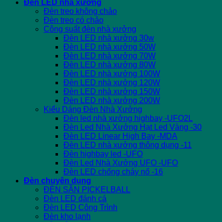
Đèn LED nhà xưởng
Đèn treo không chảo
Đèn treo có chảo
Công suất đèn nhà xưởng
Đèn LED nhà xưởng 30w
Đèn LED nhà xưởng 50W
Đèn LED nhà xưởng 70W
Đèn LED nhà xưởng 80W
Đèn LED nhà xưởng 100W
Đèn LED nhà xưởng 120W
Đèn LED nhà xưởng 150W
Đèn LED nhà xưởng 200W
Kiểu Dáng Đèn Nhà Xưởng
Đèn led nhà xưởng highbay -UFO2L
Đèn Led Nhà Xưởng Hạt Led Vàng -30
Đèn LED Linear High Bay -MDA
Đèn LED nhà xưởng thông dụng -11
Đèn highbay led -UFO
Đèn Led Nhà Xưởng UFO -UFO
Đèn LED chống cháy nổ -16
Đèn chuyên dụng
ĐÈN SÂN PICKELBALL
Đèn LED đánh cá
Đèn LED Công Trình
Đèn kho lạnh