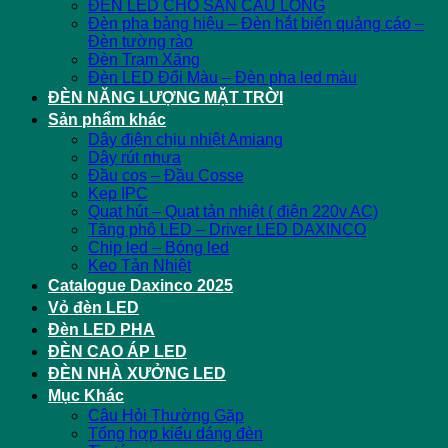
ĐÈN LED CHO SÂN CẦU LÔNG
Đèn pha bảng hiệu – Đèn hắt biển quảng cáo –
Đèn tường rào
Đèn Trạm Xăng
Đèn LED Đổi Màu – Đèn pha led màu
ĐÈN NĂNG LƯỢNG MẶT TRỜI
Sản phẩm khác
Dây điện chịu nhiệt Amiang
Dây rút nhựa
Đầu cos – Đầu Cosse
Kẹp IPC
Quạt hút – Quạt tản nhiệt ( điện 220v AC)
Tăng phô LED – Driver LED DAXINCO
Chip led – Bóng led
Keo Tản Nhiệt
Catalogue Daxinco 2025
Vỏ đèn LED
Đèn LED PHA
ĐÈN CAO ÁP LED
ĐÈN NHÀ XƯỞNG LED
Mục Khác
Câu Hỏi Thường Gặp
Tổng hợp kiểu dáng đèn