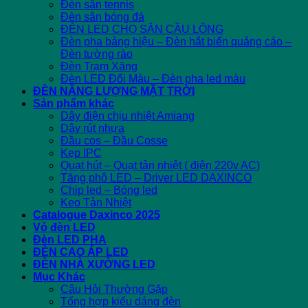
Đèn sân tennis
Đèn sân bóng đá
ĐÈN LED CHO SÂN CẦU LÔNG
Đèn pha bảng hiệu – Đèn hắt biển quảng cáo –
Đèn tường rào
Đèn Trạm Xăng
Đèn LED Đổi Màu – Đèn pha led màu
ĐÈN NĂNG LƯỢNG MẶT TRỜI
Sản phẩm khác
Dây điện chịu nhiệt Amiang
Dây rút nhựa
Đầu cos – Đầu Cosse
Kẹp IPC
Quạt hút – Quạt tản nhiệt ( điện 220v AC)
Tăng phô LED – Driver LED DAXINCO
Chip led – Bóng led
Keo Tản Nhiệt
Catalogue Daxinco 2025
Vỏ đèn LED
Đèn LED PHA
ĐÈN CAO ÁP LED
ĐÈN NHÀ XƯỞNG LED
Mục Khác
Câu Hỏi Thường Gặp
Tổng hợp kiểu dáng đèn