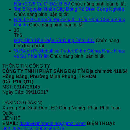
ở
Năm 2026 Có Gì Đặc Biệt?
Chức năng bình luận bị tắt
Ty
Top 5 Nguyên Nhân Gây Dòng Rò Điện Công Nghiệp
ở
Ba
Chức năng bình luận bị tắt
Top
L
Đèn LED Cho Sân Pickleball – Giải Pháp Chiếu Sáng
5
ở
G
Chuẩn
Chức năng bình luận bị tắt
Nguyên
Đèn
X
10
Nhân
LED
H
Th6
Gây
Cho
T
Máy Tính Tiền Điện Sử Dụng Đèn LED
Chức năng
ở
Dòng
Sân
T
bình luận bị tắt
Máy
Rò
Pickleball
“
So Sánh Pickleball và Padel: Điểm Giống, Khác Nhau
Tính
Điện
–
ở
T
và Sự Phát Triển
Chức năng bình luận bị tắt
Tiền
Công
Giải
So
N
THÔNG TIN CÔNG TY
Điện
Nghiệp
Pháp
Sánh
2
CÔNG TY TNHH PHÁT SÁNG ĐẠI TÍN
Địa chỉ mới: 418/64
Sử
Chiếu
Pickleball
C
Hồng Bàng, Phường Minh Phụng, TP.HCM
Dụng
Sáng
và
Gì
(Cũ: P16, Q11)
Đèn
Chuẩn
Padel:
Đ
MST: 0314726145
LED
Điểm
Bi
Ngày Cấp: 09/11/2017
Giống,
Khác
DAXINCO (DAXIN)
Nhau
Xưởng Sản Xuất Đèn LED Công Nghiệp Phân Phối Toàn
và
Quốc.
Sự
LIÊN HỆ
Phát
EMAIL:
daxinvietnamonline@gmail.com
ĐIỆN THOẠI:
Triển
082.2826 .418
-
0908.586.416