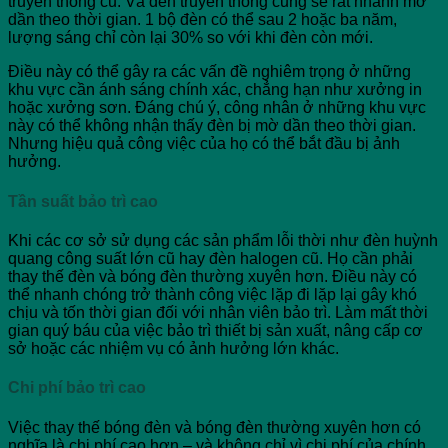
truyền thống cũ. Và đèn truyền thống cũng sẽ rất nhanh mờ
dần theo thời gian. 1 bộ đèn có thể sau 2 hoặc ba năm,
lượng sáng chỉ còn lại 30% so với khi đèn còn mới.
Điều này có thể gây ra các vấn đề nghiêm trọng ở những
khu vực cần ánh sáng chính xác, chẳng hạn như xưởng in
hoặc xưởng sơn. Đáng chú ý, công nhân ở những khu vực
này có thể không nhận thấy đèn bị mờ dần theo thời gian.
Nhưng hiệu quả công việc của họ có thể bắt đầu bị ảnh
hưởng.
Tần suất bảo trì cao
Khi các cơ sở sử dụng các sản phẩm lỗi thời như đèn huỳnh
quang công suất lớn cũ hay đèn halogen cũ. Họ cần phải
thay thế đèn và bóng đèn thường xuyên hơn. Điều này có
thể nhanh chóng trở thành công việc lặp đi lặp lại gây khó
chịu và tốn thời gian đối với nhân viên bảo trì. Làm mất thời
gian quý báu của việc bảo trì thiết bị sản xuất, nâng cấp cơ
sở hoặc các nhiệm vụ có ảnh hưởng lớn khác.
Chi phí bảo trì cao
Việc thay thế bóng đèn và bóng đèn thường xuyên hơn có
nghĩa là chi phí cao hơn – và không chỉ vì chi phí của chính