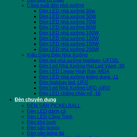
Công suất đèn nhà xưởng
Đèn LED nhà xưởng 30w
Đèn LED nhà xưởng 50W
Đèn LED nhà xưởng 70W
Đèn LED nhà xưởng 80W
Đèn LED nhà xưởng 100W
Đèn LED nhà xưởng 120W
Đèn LED nhà xưởng 150W
Đèn LED nhà xưởng 200W
Kiểu Dáng Đèn Nhà Xưởng
Đèn led nhà xưởng highbay -UFO2L
Đèn Led Nhà Xưởng Hạt Led Vàng -30
Đèn LED Linear High Bay -MDA
Đèn LED nhà xưởng thông dụng -11
Đèn highbay led -UFO
Đèn Led Nhà Xưởng UFO -UFO
Đèn LED chống cháy nổ -16
Đèn chuyên dụng
ĐÈN SÂN PICKELBALL
Đèn LED đánh cá
Đèn LED Công Trình
Đèn kho lạnh
Đèn sân tennis
Đèn sân bóng đá