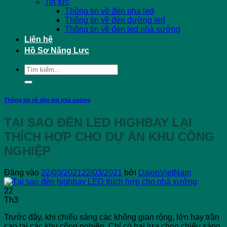
Tin tức
Thông tin về đèn pha led
Thông tin về đèn đường led
Thông tin về đèn led nhà xưởng
Liên hệ
Hồ Sơ Năng Lực
Tìm
kiếm:
Thông tin về đèn led nhà xưởng
TẠI SAO ĐÈN LED HIGHBAY LẠI
THÍCH HỢP CHO DỰ ÁN KHU CÔNG
NGHIỆP
Đăng vào
22/03/2021
22/03/2021
bởi
DaxinVietNam
22
Th3
Trước đây, khi chiếu sáng các không gian rộng, lớn hay trần
cao tại các khu công nghiệp. Chỉ có hai lựa chọn chiếu sáng