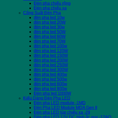
Đèn pha chiếu rộng
Đèn pha chiếu xa
Công Suất Đèn Pha
đèn pha led 10w
đèn pha led 20W
đèn pha led 30w
đèn pha led 50W
đèn pha led 60W
đèn pha led 70W
đèn pha led 100w
đèn pha led 120W
đèn pha led 150W
đèn pha led 200W
đèn pha led 250W
đèn pha led 300W
đèn pha led 400w
đèn pha led 500w
đèn pha led 600w
đèn pha led 800w
Đèn pha led 1000W
Kiểu Dáng Đèn Pha LED
Đèn pha LED module -1MD
Đèn Pha LED Module MDA Gen II
Đèn pha LED lúp chiếu xa -29
Đèn pha LED 12V DC bình ắc quy -12AQ