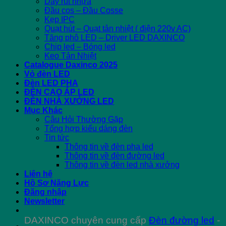
Dây rút nhựa
Đầu cos – Đầu Cosse
Kẹp IPC
Quạt hút – Quạt tản nhiệt ( điện 220v AC)
Tăng phô LED – Driver LED DAXINCO
Chip led – Bóng led
Keo Tản Nhiệt
Catalogue Daxinco 2025
Vỏ đèn LED
Đèn LED PHA
ĐÈN CAO ÁP LED
ĐÈN NHÀ XƯỞNG LED
Mục Khác
Câu Hỏi Thường Gặp
Tổng hợp kiểu dáng đèn
Tin tức
Thông tin về đèn pha led
Thông tin về đèn đường led
Thông tin về đèn led nhà xưởng
Liên hệ
Hồ Sơ Năng Lực
Đăng nhập
Newsletter
DAXINCO chuyên cung cấp
Đèn đường led
-