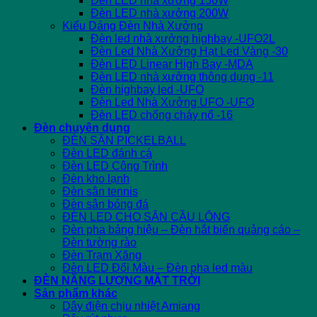
Đèn LED nhà xưởng 150W
Đèn LED nhà xưởng 200W
Kiểu Dáng Đèn Nhà Xưởng
Đèn led nhà xưởng highbay -UFO2L
Đèn Led Nhà Xưởng Hạt Led Vàng -30
Đèn LED Linear High Bay -MDA
Đèn LED nhà xưởng thông dụng -11
Đèn highbay led -UFO
Đèn Led Nhà Xưởng UFO -UFO
Đèn LED chống cháy nổ -16
Đèn chuyên dụng
ĐÈN SÂN PICKELBALL
Đèn LED đánh cá
Đèn LED Công Trình
Đèn kho lạnh
Đèn sân tennis
Đèn sân bóng đá
ĐÈN LED CHO SÂN CẦU LÔNG
Đèn pha bảng hiệu – Đèn hắt biển quảng cáo –
Đèn tường rào
Đèn Trạm Xăng
Đèn LED Đổi Màu – Đèn pha led màu
ĐÈN NĂNG LƯỢNG MẶT TRỜI
Sản phẩm khác
Dây điện chịu nhiệt Amiang