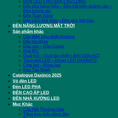
ĐÈN LED CHO SÂN CẦU LÔNG
Đèn pha bảng hiệu – Đèn hắt biển quảng cáo –
Đèn tường rào
Đèn Trạm Xăng
Đèn LED Đổi Màu – Đèn pha led màu
ĐÈN NĂNG LƯỢNG MẶT TRỜI
Sản phẩm khác
Dây điện chịu nhiệt Amiang
Dây rút nhựa
Đầu cos – Đầu Cosse
Kẹp IPC
Quạt hút – Quạt tản nhiệt ( điện 220v AC)
Tăng phô LED – Driver LED DAXINCO
Chip led – Bóng led
Keo Tản Nhiệt
Catalogue Daxinco 2025
Vỏ đèn LED
Đèn LED PHA
ĐÈN CAO ÁP LED
ĐÈN NHÀ XƯỞNG LED
Mục Khác
Câu Hỏi Thường Gặp
Tổng hợp kiểu dáng đèn