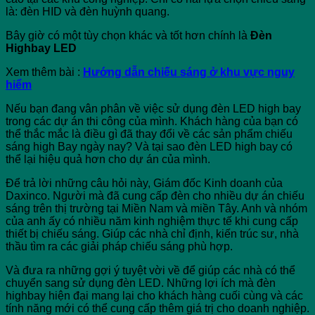
là: đèn HID và đèn huỳnh quang.
Bây giờ có một tùy chọn khác và tốt hơn chính là
Đèn
Highbay LED
Xem thêm bài :
Hướng dẫn chiếu sáng ở khu vực nguy
hiểm
Nếu bạn đang vân phân về việc sử dụng đèn LED high bay
trong các dự án thi công của mình. Khách hàng của bạn có
thể thắc mắc là điều gì đã thay đổi về các sản phẩm chiếu
sáng high Bay ngày nay? Và tại sao đèn LED high bay có
thể lại hiệu quả hơn cho dự án của mình.
Để trả lời những câu hỏi này, Giám đốc Kinh doanh của
Daxinco. Người mà đã cung cấp đèn cho nhiều dự án chiếu
sáng trên thị trường tại Miền Nam và miền Tây. Anh và nhóm
của anh ấy có nhiều năm kinh nghiệm thực tế khi cung cấp
thiết bị chiếu sáng. Giúp các nhà chỉ định, kiến ​​trúc sư, nhà
thầu tìm ra các giải pháp chiếu sáng phù hợp.
Và đưa ra những gợi ý tuyệt vời về để giúp các nhà có thể
chuyển sang sử dụng đèn LED. Những lợi ích mà đèn
highbay hiện đại mang lại cho khách hàng cuối cùng và các
tính năng mới có thể cung cấp thêm giá trị cho doanh nghiệp.