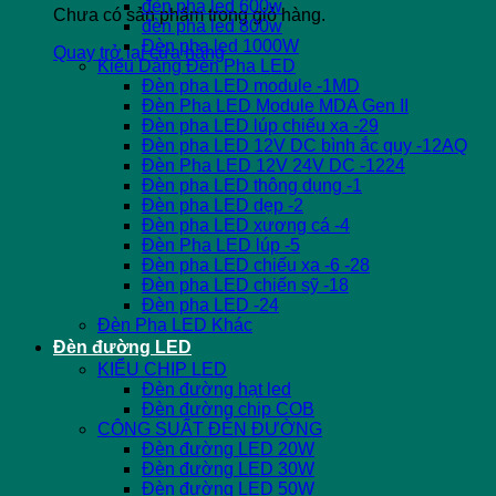
đèn pha led 600w
Chưa có sản phẩm trong giỏ hàng.
đèn pha led 800w
Đèn pha led 1000W
Quay trở lại cửa hàng
Kiểu Dáng Đèn Pha LED
Đèn pha LED module -1MD
Đèn Pha LED Module MDA Gen II
Đèn pha LED lúp chiếu xa -29
Đèn pha LED 12V DC bình ắc quy -12AQ
Đèn Pha LED 12V 24V DC -1224
Đèn pha LED thông dụng -1
Đèn pha LED dẹp -2
Đèn pha LED xương cá -4
Đèn Pha LED lúp -5
Đèn pha LED chiếu xa -6 -28
Đèn pha LED chiến sỹ -18
Đèn pha LED -24
Đèn Pha LED Khác
Đèn đường LED
KIỂU CHIP LED
Đèn đường hạt led
Đèn đường chip COB
CÔNG SUẤT ĐÈN ĐƯỜNG
Đèn đường LED 20W
Đèn đường LED 30W
Đèn đường LED 50W