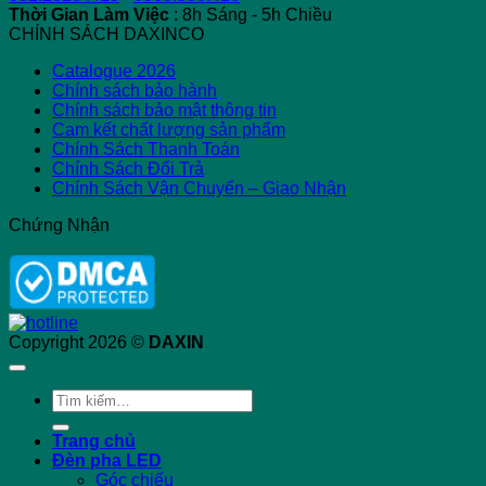
Thời Gian Làm Việc
: 8h Sáng - 5h Chiều
CHÍNH SÁCH DAXINCO
Catalogue 2026
Chính sách bảo hành
Chính sách bảo mật thông tin
Cam kết chất lượng sản phẩm
Chính Sách Thanh Toán
Chính Sách Đổi Trả
Chính Sách Vận Chuyển – Giao Nhận
Chứng Nhận
Copyright 2026 ©
DAXIN
Tìm
kiếm:
Trang chủ
Đèn pha LED
Góc chiếu