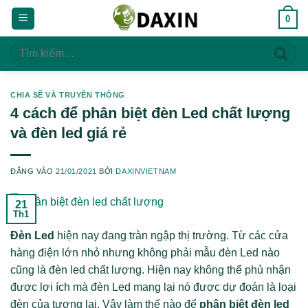
Bỏ
0
qua
nội
Tìm
dung
kiếm:
CHIA SẼ VÀ TRUYỀN THÔNG
4 cách để phân biệt đèn Led chất lượng
và đèn led giá rẻ
ĐĂNG VÀO
21/01/2021
BỞI
DAXINVIETNAM
21
Th1
Đèn Led
hiện nay đang tràn ngập thị trường. Từ các cửa
hàng điện lớn nhỏ nhưng không phải mẫu đèn Led nào
cũng là đèn led chất lượng. Hiện nay không thể phủ nhận
được lợi ích mà đèn Led mang lại nó được dự đoán là loại
đèn của tương lai. Vậy làm thế nào để
phân biệt đèn led