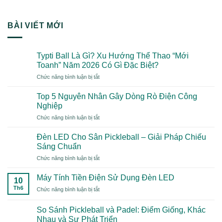
BÀI VIẾT MỚI
Typti Ball Là Gì? Xu Hướng Thể Thao “Mới
Toanh” Năm 2026 Có Gì Đặc Biệt?
ở
Chức năng bình luận bị tắt
Typti
Ball
Top 5 Nguyên Nhân Gây Dòng Rò Điện Công
Là
Nghiệp
Gì?
ở
Chức năng bình luận bị tắt
Xu
Top
Hướng
5
Thể
Đèn LED Cho Sân Pickleball – Giải Pháp Chiếu
Nguyên
Thao
Sáng Chuẩn
Nhân
“Mới
ở
Chức năng bình luận bị tắt
Gây
Toanh”
Đèn
Dòng
Năm
LED
Rò
Máy Tính Tiền Điện Sử Dụng Đèn LED
2026
10
Cho
Điện
Có
Th6
ở
Chức năng bình luận bị tắt
Sân
Công
Gì
Máy
Pickleball
Nghiệp
Đặc
Tính
–
So Sánh Pickleball và Padel: Điểm Giống, Khác
Biệt?
Tiền
Giải
Nhau và Sự Phát Triển