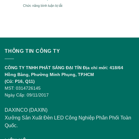
Điện
Pháp
ở
Chức năng bình luận bị tắt
Sử
Chiếu
So
Dụng
Sáng
Sánh
Đèn
Chuẩn
Pickleball
LED
và
Padel:
Điểm
Giống,
Khác
THÔNG TIN CÔNG TY
Nhau
và
Sự
CÔNG TY TNHH PHÁT SÁNG ĐẠI TÍN
Địa chỉ mới: 418/64
Phát
Hồng Bàng, Phường Minh Phụng, TP.HCM
Triển
(Cũ: P16, Q11)
MST: 0314726145
Ngày Cấp: 09/11/2017
DAXINCO (DAXIN)
Xưởng Sản Xuất Đèn LED Công Nghiệp Phân Phối Toàn
Quốc.